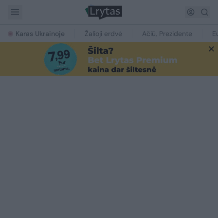
Karas Ukrainoje
Žalioji erdvė
Ačiū, Prezidente
E