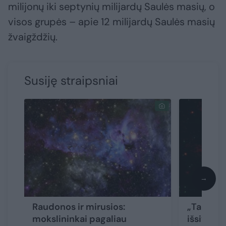
milijonų iki septynių milijardų Saulės masių, o
visos grupės – apie 12 milijardų Saulės masių
žvaigždžių.
Susiję straipsniai
→
Raudonos ir mirusios:
„Tarsi k
mokslininkai pagaliau
išsiverži