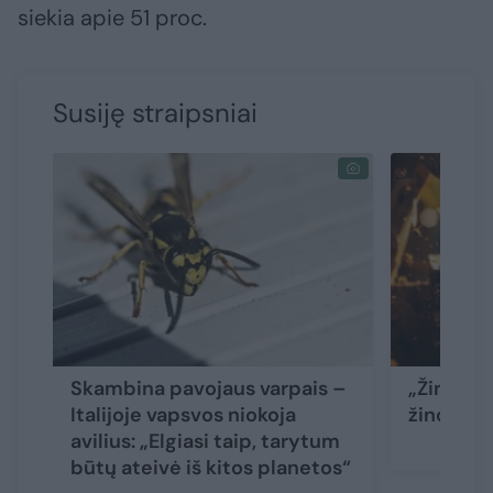
siekia apie 51 proc.
Susiję straipsniai
Skambina pavojaus varpais –
„Žinovų 
Italijoje vapsvos niokoja
žinote a
avilius: „Elgiasi taip, tarytum
būtų ateivė iš kitos planetos“