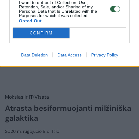
I want to opt-out of Collection, Use,
Retention, Sale, and/or Sharing of my
Personal Data that Is Unrelated with the
Purposes for which it was collected.
Opted Out
CONFIRM
Data Deletion
Data Access
Privacy Policy
Mokslas ir IT
Visata
Atrasta besiformuojanti milžiniška
galaktika
2026 m. rugpjūčio 9 d. 11:10