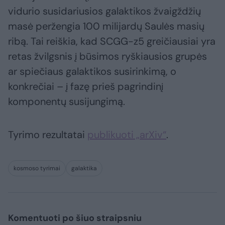
vidurio susidariusios galaktikos žvaigždžių
masė peržengia 100 milijardų Saulės masių
ribą. Tai reiškia, kad SCGG-z5 greičiausiai yra
retas žvilgsnis į būsimos ryškiausios grupės
ar spiečiaus galaktikos susirinkimą, o
konkrečiai – į fazę prieš pagrindinį
komponentų susijungimą.
Tyrimo rezultatai
publikuoti „arXiv“
.
kosmoso tyrimai
galaktika
Komentuoti po šiuo straipsniu