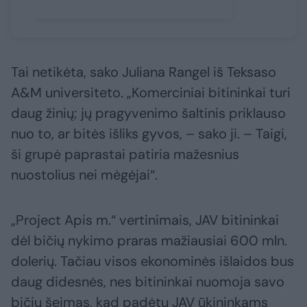
Tai netikėta, sako Juliana Rangel iš Teksaso
A&M universiteto. „Komerciniai bitininkai turi
daug žinių; jų pragyvenimo šaltinis priklauso
nuo to, ar bitės išliks gyvos, – sako ji. – Taigi,
ši grupė paprastai patiria mažesnius
nuostolius nei mėgėjai“.
„Project Apis m.“ vertinimais, JAV bitininkai
dėl bičių nykimo praras mažiausiai 600 mln.
dolerių. Tačiau visos ekonominės išlaidos bus
daug didesnės, nes bitininkai nuomoja savo
bičių šeimas, kad padėtų JAV ūkininkams