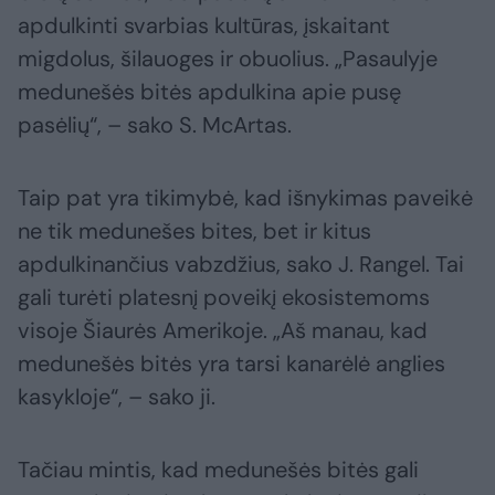
apdulkinti svarbias kultūras, įskaitant
migdolus, šilauoges ir obuolius. „Pasaulyje
medunešės bitės apdulkina apie pusę
pasėlių“, – sako S. McArtas.
Taip pat yra tikimybė, kad išnykimas paveikė
ne tik medunešes bites, bet ir kitus
apdulkinančius vabzdžius, sako J. Rangel. Tai
gali turėti platesnį poveikį ekosistemoms
visoje Šiaurės Amerikoje. „Aš manau, kad
medunešės bitės yra tarsi kanarėlė anglies
kasykloje“, – sako ji.
Tačiau mintis, kad medunešės bitės gali