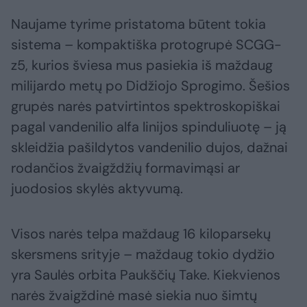
Naujame tyrime pristatoma būtent tokia
sistema – kompaktiška protogrupė SCGG-
z5, kurios šviesa mus pasiekia iš maždaug
milijardo metų po Didžiojo Sprogimo. Šešios
grupės narės patvirtintos spektroskopiškai
pagal vandenilio alfa linijos spinduliuotę – ją
skleidžia pašildytos vandenilio dujos, dažnai
rodančios žvaigždžių formavimąsi ar
juodosios skylės aktyvumą.
Visos narės telpa maždaug 16 kiloparsekų
skersmens srityje – maždaug tokio dydžio
yra Saulės orbita Paukščių Take. Kiekvienos
narės žvaigždinė masė siekia nuo šimtų