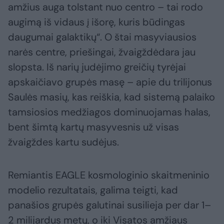
amžius auga tolstant nuo centro – tai rodo
augimą iš vidaus į išorę, kuris būdingas
daugumai galaktikų“. O štai masyviausios
narės centre, priešingai, žvaigždėdara jau
slopsta. Iš narių judėjimo greičių tyrėjai
apskaičiavo grupės masę – apie du trilijonus
Saulės masių, kas reiškia, kad sistemą palaiko
tamsiosios medžiagos dominuojamas halas,
bent šimtą kartų masyvesnis už visas
žvaigždes kartu sudėjus.
Remiantis EAGLE kosmologinio skaitmeninio
modelio rezultatais, galima teigti, kad
panašios grupės galutinai susilieja per dar 1–
2 milijardus metų, o iki Visatos amžiaus