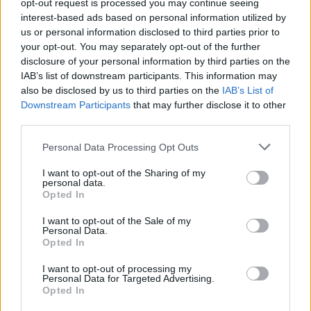
Parengta pagal „New Scientist“.
opt-out request is processed you may continue seeing
interest-based ads based on personal information utilized by
us or personal information disclosed to third parties prior to
your opt-out. You may separately opt-out of the further
bitės
JAV
Mirtis
disclosure of your personal information by third parties on the
IAB’s list of downstream participants. This information may
also be disclosed by us to third parties on the
IAB’s List of
Downstream Participants
that may further disclose it to other
Komentuoti po šiuo straipsniu
third parties.
Personal Data Processing Opt Outs
Komentuoti gali tik Lrytas registruoti vartotojai.
I want to opt-out of the Sharing of my
Prisijunkite prie registruotų vartotojų
personal data.
bendruomenės ir bendraukite komentaruose!
Opted In
I want to opt-out of the Sale of my
Personal Data.
Opted In
Rodyti komentarus
I want to opt-out of processing my
Prisijungti komentatoriams
Personal Data for Targeted Advertising.
Opted In