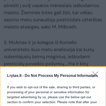
atnešti į avilį vasaros mėnesiais ieškodamos
maisto. Žieminės bitės gali žūti, kai vėliau
sezono metu sunaudoja pesticidais užterštas
maisto atsargas, sako M. Milbrath.
S. McArtas ir jo kolegos iš Kornelio
universiteto šiuo metu analizuoja kai kurių
nukentėjusių šeimų mėginius, ieškodami
pesticidų poveikio požymių. „Yra ir kitų
laboratorijų, kurios tiria kitus aspektus,
Lrytas.lt -
Do Not Process My Personal Information
pavyzdžiui, ar neatsirado naujų patogenų, –
sako jis. – Turime tam tikrų duomenų, bet kol
If you wish to opt-out of the sale, sharing to third parties, or
kas neturime jokių rezultatų. Dirbame prie to.“
processing of your personal or sensitive information for
targeted advertising by us, please use the below opt-out
section to confirm your selection. Please note that after your