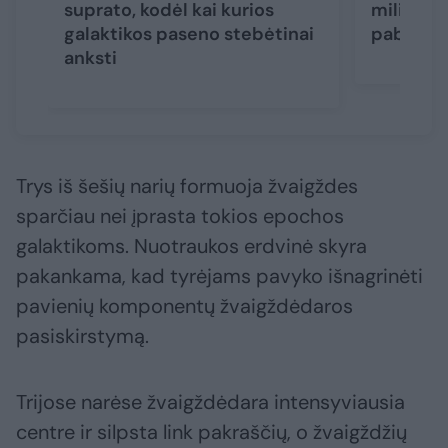
suprato, kodėl kai kurios
milijonų
galaktikos paseno stebėtinai
pabudus
anksti
Trys iš šešių narių formuoja žvaigždes
sparčiau nei įprasta tokios epochos
galaktikoms. Nuotraukos erdvinė skyra
pakankama, kad tyrėjams pavyko išnagrinėti
pavienių komponentų žvaigždėdaros
pasiskirstymą.
Trijose narėse žvaigždėdara intensyviausia
centre ir silpsta link pakraščių, o žvaigždžių