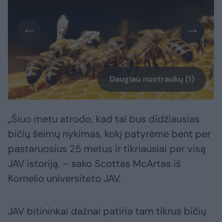
Daugiau nuotraukų (1)
„Šiuo metu atrodo, kad tai bus didžiausias
bičių šeimų nykimas, kokį patyrėme bent per
pastaruosius 25 metus ir tikriausiai per visą
JAV istoriją, – sako Scottas McArtas iš
Kornelio universiteto JAV.
JAV bitininkai dažnai patiria tam tikrus bičių