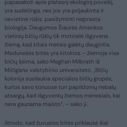
papasakoti apie platesnį ekologinį poveikį,
yra sudėtinga, nes jos yra prijaukinta ir
nevietinė rūšis, pasižyminti neįprasta
biologija. Daugumos Šiaurės Amerikos
vietinių bičių rūšių tik motinėlė išgyvena
žiemą, kad kitais metais galėtų daugintis.
Medunešės bitės yra kitokios – žiemoja visa
bičių šeima, sako Meghan Milbrath iš
Mičigano valstybinio universiteto. „Bičių
kolonija susilaukia specialios bičių grupės,
kurios savo kūnuose turi papildomų riebalų
atsargų, kad išgyventų žiemos mėnesiais, kai
nėra gaunama maisto“, – sako ji.
Atrodo, kad žuvusios bitės priklausė šiai