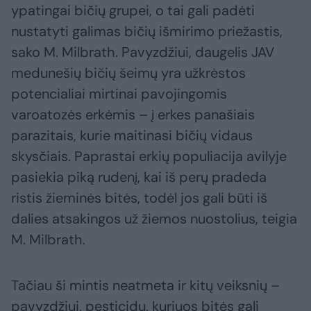
ypatingai bičių grupei, o tai gali padėti
nustatyti galimas bičių išmirimo priežastis,
sako M. Milbrath. Pavyzdžiui, daugelis JAV
medunešių bičių šeimų yra užkrėstos
potencialiai mirtinai pavojingomis
varoatozės erkėmis – į erkes panašiais
parazitais, kurie maitinasi bičių vidaus
skysčiais. Paprastai erkių populiacija avilyje
pasiekia piką rudenį, kai iš perų pradeda
ristis žieminės bitės, todėl jos gali būti iš
dalies atsakingos už žiemos nuostolius, teigia
M. Milbrath.
Tačiau ši mintis neatmeta ir kitų veiksnių –
pavyzdžiui, pesticidų, kuriuos bitės gali