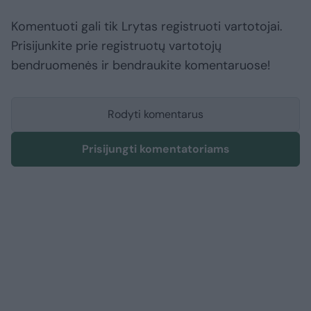
Komentuoti gali tik Lrytas registruoti vartotojai.
Prisijunkite prie registruotų vartotojų
bendruomenės ir bendraukite komentaruose!
Rodyti komentarus
Prisijungti komentatoriams