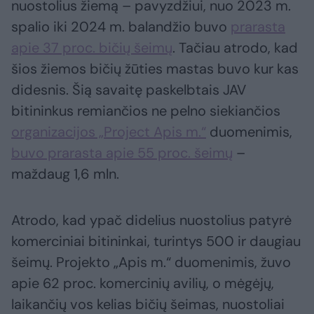
nuostolius žiemą – pavyzdžiui, nuo 2023 m.
spalio iki 2024 m. balandžio buvo
prarasta
apie 37 proc. bičių šeimų
. Tačiau atrodo, kad
šios žiemos bičių žūties mastas buvo kur kas
didesnis. Šią savaitę paskelbtais JAV
bitininkus remiančios ne pelno siekiančios
organizacijos „Project Apis m.“
duomenimis,
buvo prarasta apie 55 proc. šeimų
–
maždaug 1,6 mln.
Atrodo, kad ypač didelius nuostolius patyrė
komerciniai bitininkai, turintys 500 ir daugiau
šeimų. Projekto „Apis m.“ duomenimis, žuvo
apie 62 proc. komercinių avilių, o mėgėjų,
laikančių vos kelias bičių šeimas, nuostoliai