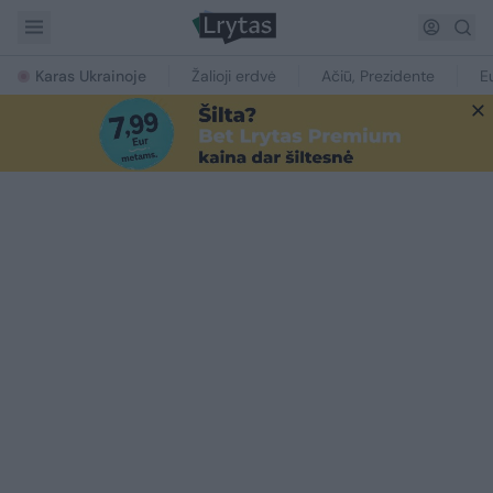
Karas Ukrainoje
Žalioji erdvė
Ačiū, Prezidente
E