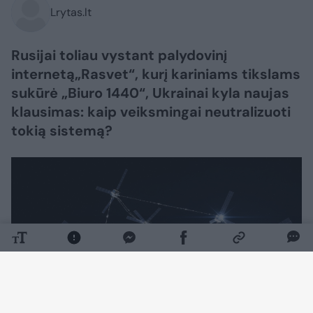
Lrytas.lt
Rusijai toliau vystant palydovinį
internetą„Rasvet“, kurį kariniams tikslams
sukūrė „Biuro 1440“, Ukrainai kyla naujas
klausimas: kaip veiksmingai neutralizuoti
tokią sistemą?