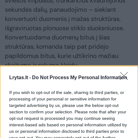
šviesos impulsus, trunkančius kvadrilijonus
sekundės dalių, panaudojimo – siekiant
konvertuoti duomenis į mažas struktūras,
išgraviruotas plonuose stiklo sluoksniuose.
Konvertuodama duomenų bitus į šias
struktūras, komanda taip pat pridėjo
papildomus bitus, kurie užtikrino mažiau
skaitymo ir rašymo klaidų.
Lrytas.lt -
Do Not Process My Personal Information
Duomenys gali būti skaitomi naudojant
If you wish to opt-out of the sale, sharing to third parties, or
mikroskopą ir kamerą, kurių vaizdai
processing of your personal or sensitive information for
perduodami neuroninio tinklo algoritmui,
targeted advertising by us, please use the below opt-out
kuris konvertuoja informaciją atgal į bitus.
section to confirm your selection. Please note that after your
opt-out request is processed you may continue seeing
Visas procesas lengvai pakartojamas ir
interest-based ads based on personal information utilized by
automatizuotas, todėl tai yra puikus
us or personal information disclosed to third parties prior to
your opt-out. You may separately opt-out of the further