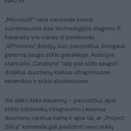
sako jis.
„Microsoft“ nėra vienintelė įmonė,
suinteresuota šios technologijos diegimu. P.
Kazansky yra vienas iš bendrovės
„SPhotonix“ įkūrėjų, kuri, pavyzdžiui, žmogaus
genomą saugo stiklo gabalėlyje. Austrijos
startuolis „Cerabyte“ taip pat siūlo saugoti
didelius duomenų kiekius ultraplonuose
keramikos ir stiklo sluoksniuose.
Vis dėlto lieka klausimų – pavyzdžiui, apie
stiklo bibliotekų integravimo į esamus
duomenų centrus kainą ir apie tai, ar „Project
Silica“ komanda gali padidinti savo stiklų