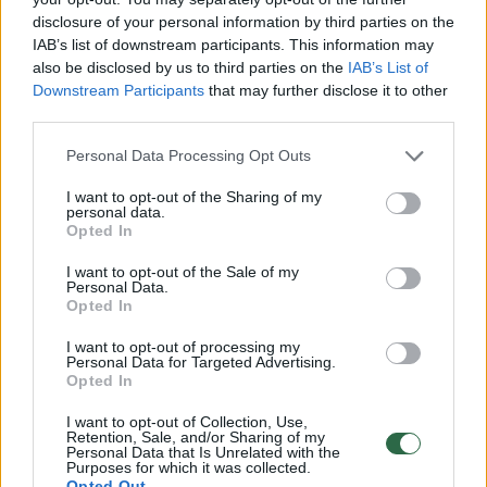
pavyzdys robotizuotoms duomenų
disclosure of your personal information by third parties on the
saugykloms.
IAB’s list of downstream participants. This information may
also be disclosed by us to third parties on the
IAB’s List of
Downstream Participants
that may further disclose it to other
Mokslininkams pavyko 120 milimetrų pločio ir
third parties.
2 milimetrų storio kvadratiniame stiklo
Personal Data Processing Opt Outs
gabale išsaugoti 4,8 terabaitų duomenų – tai
I want to opt-out of the Sharing of my
prilygsta maždaug 37 „iPhone“ telefonų
personal data.
Opted In
atminties talpai, užimant tik trečdalį vieno
I want to opt-out of the Sale of my
telefono tūrio.
Personal Data.
Opted In
Remiantis pagreitinto senėjimo
I want to opt-out of processing my
Personal Data for Targeted Advertising.
eksperimentais – pavyzdžiui, stiklo kaitinimu
Opted In
krosnyje – komanda apskaičiavo, kad
I want to opt-out of Collection, Use,
Retention, Sale, and/or Sharing of my
duomenys gali išlikti stabilūs ir nuskaitomi
Personal Data that Is Unrelated with the
Purposes for which it was collected.
daugiau nei 10 000 metų, esant 290 °C
Opted Out