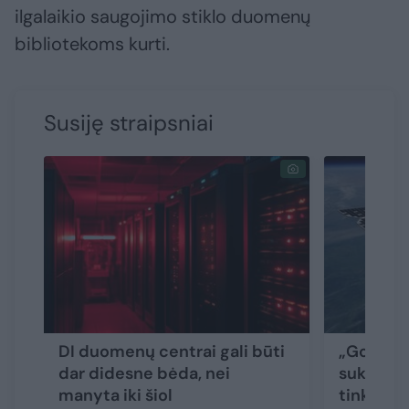
ilgalaikio saugojimo stiklo duomenų
bibliotekoms kurti.
Susiję straipsniai
DI duomenų centrai gali būti
„Google“
dar didesne bėda, nei
sukurti 
manyta iki šiol
tinklą