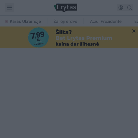
Karas Ukrainoje
Žalioji erdvė
Ačiū, Prezidente
E