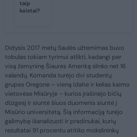
taip
keistai?
Didysis 2017 metų Saulės užtemimas buvo
tobulas tokiam tyrimui atlikti, kadangi per
visą žemyninę Šiaurės Ameriką slinko net 16
valandų. Komanda turėjo dvi studentų
grupes Oregone – vieną Idahe ir kelias kaimo
vietovėse Misūryje – kurios įrašinėjo bičių
dūzgesį ir siuntė šiuos duomenis siuntė į
Misūrio universitetą. Šią informaciją turėjo
galimybę išanalizuoti ir pradinukai, kurių
rezultatai 91 procentu atitiko mokslininkų