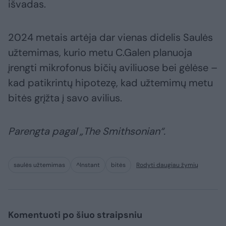
išvadas.
2024 metais artėja dar vienas didelis Saulės
užtemimas, kurio metu C.Galen planuoja
įrengti mikrofonus bičių aviliuose bei gėlėse –
kad patikrintų hipotezę, kad užtemimų metu
bitės grįžta į savo avilius.
Parengta pagal „The Smithsonian“.
saulės užtemimas
^Instant
bitės
Rodyti daugiau žymių
Komentuoti po šiuo straipsniu