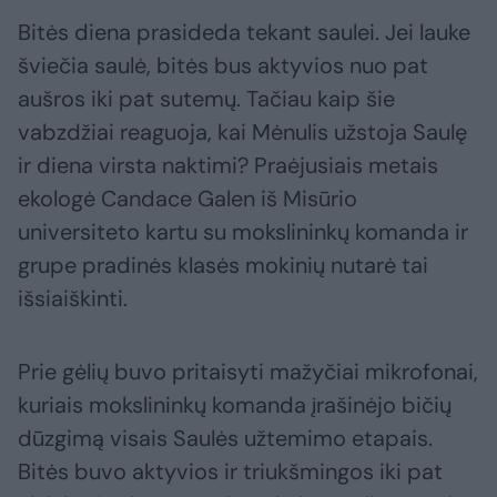
Bitės diena prasideda tekant saulei. Jei lauke
šviečia saulė, bitės bus aktyvios nuo pat
aušros iki pat sutemų. Tačiau kaip šie
vabzdžiai reaguoja, kai Mėnulis užstoja Saulę
ir diena virsta naktimi? Praėjusiais metais
ekologė Candace Galen iš Misūrio
universiteto kartu su mokslininkų komanda ir
grupe pradinės klasės mokinių nutarė tai
išsiaiškinti.
Prie gėlių buvo pritaisyti mažyčiai mikrofonai,
kuriais mokslininkų komanda įrašinėjo bičių
dūzgimą visais Saulės užtemimo etapais.
Bitės buvo aktyvios ir triukšmingos iki pat