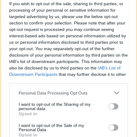
If you wish to opt-out of the sale, sharing to third parties, or
užstoja Saulės šviesą.
processing of your personal or sensitive information for
targeted advertising by us, please use the below opt-out
section to confirm your selection. Please note that after your
Evoliucijos ekologė Nicole Miller-Struttmann
opt-out request is processed you may continue seeing
iš Websterio universiteto Sent Luise sako,
interest-based ads based on personal information utilized by
us or personal information disclosed to third parties prior to
kad šie vabzdžiai nėra įpratę prie Saulės
your opt-out. You may separately opt-out of the further
užtemimų. Evoliucinė istorija nediktuoja, ką
disclosure of your personal information by third parties on the
joms daryti esant užtemimui. Anot
IAB’s list of downstream participants. This information may
also be disclosed by us to third parties on the
IAB’s List of
mokslininkės, tai reiškia, kad šiam tikslui jos
Downstream Participants
that may further disclose it to other
naudoja kitą signalą.
third parties.
Personal Data Processing Opt Outs
Ryškiausias pokytis užtemimo metu buvo itin
I want to opt-out of the Sharing of my
staigus tylos įsivyravimas – tačiau
personal data.
Opted In
papildomai nedideli pokyčiai bičių dūzgime
I want to opt-out of the Sale of my
gali duoti mokslininkams užuominų, kaip jos
Personal Data.
Opted In