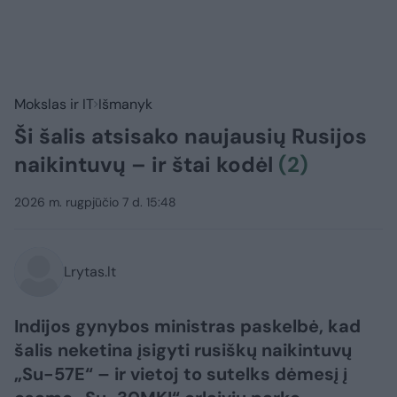
Mokslas ir IT
Išmanyk
Ši šalis atsisako naujausių Rusijos
naikintuvų – ir štai kodėl
(2)
2026 m. rugpjūčio 7 d. 15:48
Lrytas.lt
Indijos gynybos ministras paskelbė, kad
šalis neketina įsigyti rusiškų naikintuvų
„Su-57E“ – ir vietoj to sutelks dėmesį į