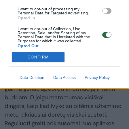
reaguoja į šiuos reiškinius. Kaip pažymi
C.Galen, po truputį dingstant Saulės šviesai,
I want to opt-out of processing my
Personal Data for Targeted Advertising.
bičių dūzgimas perėjo į ilgesnius dažnius.
Opted In
Pailgėjęs dūzgimo dažnis reiškia, kad bitės
I want to opt-out of Collection, Use,
Retention, Sale, and/or Sharing of my
ėmė skraidyti lėčiau arba jos skrido
Personal Data that Is Unrelated with the
Purposes for which it was collected.
didesnius nuotolius.
Opted Out
CONFIRM
C.Galen pateikia pavyzdį – kai vairuojant
užklumpa rūkas, mes sulėtiname greitį.
Data Deletion
Data Access
Privacy Policy
Sumažėjus matomumui, sulėtinus greitį
galima geriau apdoroti informaciją ir išlikti
budriam. O jeigu matomumas visiškai
dingsta, kaip kad įvyko su bitėmis užtemimo
metu, tikriausiai derėtų visiškai sustoti.
Reguliuoti greitį priklausomai nuo aplinkos