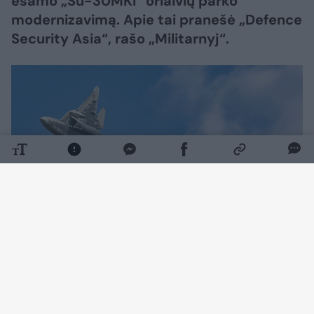
esamo „Su-30MKI“ orlaivių parko
modernizavimą. Apie tai pranešė „Defence
Security Asia“, rašo „Militarnyj“.
Daugiau nuotraukų (1)
„Su-57E“ yra eksportinė Rusijos
daugiafunkcinių naikintuvų „Su-57“ versija,