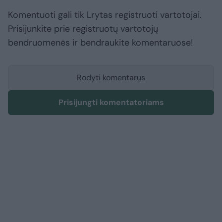
Komentuoti gali tik Lrytas registruoti vartotojai.
Prisijunkite prie registruotų vartotojų
bendruomenės ir bendraukite komentaruose!
Rodyti komentarus
Prisijungti komentatoriams