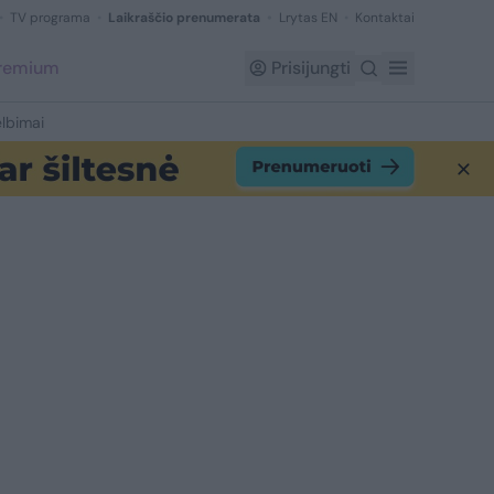
TV programa
Laikraščio prenumerata
Lrytas EN
Kontaktai
Premium
Prisijungti
lbimai