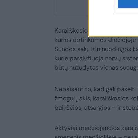
Karališkosios kobros yra ilgiau
kurios aptinkamos didžiojoje Azi
Sundos salų. Itin nuodingos k
kurie paralyžiuoja nervų sist
būtų nužudytas vienas suaug
Nepaisant to, kad gali pakelt
žmogui į akis, karališkosios k
baikščios, atsargios – ir steb
Aktyviai medžiojančios karali
smegenis medžioklėje – gali st