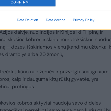
CONFIRM
Data Deletion
Data Access
Privacy Policy
sios nuodingos gyvatės, kurių ilgis siekia iki 5,6 m
jos dalyje, nuo Indijos ir Kinijos iki Filipinų ir
arališkosios kobros išskiria neurotoksiškus nuodus
emą – dozės, išskiriamos vienu įkandimu užtenka, 
ęs dramblys arba 20 žmonių.
i trečdalį kūno nuo žemės ir pažvelgti suaugusiam
obros, kaip ir dauguma kitų rūšių gyvatės, yra
ėtinai protingos.
škosios kobros aktyviai naudoja savo dideles
rategiškai persekioti savo auką, tarp kurių gali būt