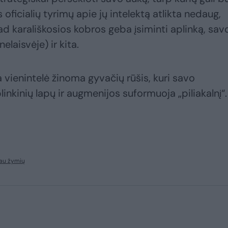
oficialių tyrimų apie jų intelektą atlikta nedaug,
d karališkosios kobros geba įsiminti aplinką, sav
elaisvėje) ir kita.
a vienintelė žinoma gyvačių rūšis, kuri savo
plinkinių lapų ir augmenijos suformuoja „piliakalnį“.
au žymių