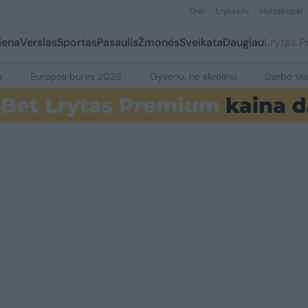
Orai
Lrytas.tv
Horoskopai
iena
Verslas
Sportas
Pasaulis
Žmonės
Sveikata
Daugiau
Lrytas 
e
Europos burės 2026
Gyvenu, ne skrolinu
Darbo ske