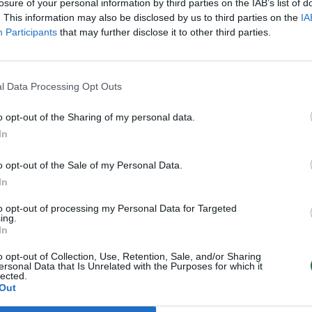
losure of your personal information by third parties on the IAB’s list of
. This information may also be disclosed by us to third parties on the
IA
Participants
that may further disclose it to other third parties.
l Data Processing Opt Outs
o opt-out of the Sharing of my personal data.
In
o opt-out of the Sale of my Personal Data.
In
Testas. Ką žinote apie
Ilgus metus gyvates
gyvates?
auginęs A. Slučka –
to opt-out of processing my Personal Data for Targeted
ing.
apie požiūrį į roplius
In
ir mokykloje
pabėgusią kobrą:
o opt-out of Collection, Use, Retention, Sale, and/or Sharing
ersonal Data that Is Unrelated with the Purposes for which it
„Naktimis užmigti
lected.
Out
negalėjau“