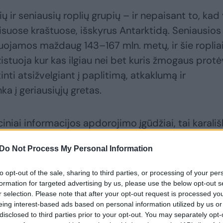
ų ir seniausių roplių grupių – ir nepaisant to, kad
 visuose kraštuose, išskyrus Antarktidą. Seniausios
uojamos maždaug 143–167 mln. metų, ir šie roplia
zistuoja kur kas ilgiau nei bet kuris žmogaus protė
rtinti atsižvelgiant į paplitimą, atkaklumą ir
a į geriausiųjų gretas.
iniai informacijos apdorojimo įgūdžiai, tai karališ
kra proto galiūnė.
Do Not Process My Personal Information
, kad
Ophiophagus
genties karališkosios kobros y
to opt-out of the sale, sharing to third parties, or processing of your per
formation for targeted advertising by us, please use the below opt-out s
hannah
), dabar paaiškėjo, kad iš tikrųjų yra keturi
r selection. Please note that after your opt-out request is processed y
ūšys – nė viena iš jų nėra tikra kobra – nes neprikl
eing interest-based ads based on personal information utilized by us or
disclosed to third parties prior to your opt-out. You may separately opt-