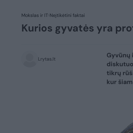
Mokslas ir IT
Neįtikėtini faktai
Kurios gyvatės yra pro
Gyvūnų i
Lrytas.lt
diskutuo
tikrų rū
kur šiam