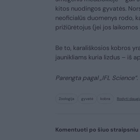
kitos nuodingos gyvatės. Nors 
neoficialūs duomenys rodo, ka
prižiūrėtojus (jei jos laikomos n
Be to, karališkosios kobros yr
jaunikliams kuria lizdus – iš a
Parengta pagal „IFL Science“.
Zoologija
gyvatė
kobra
Rodyti daugi
Komentuoti po šiuo straipsniu