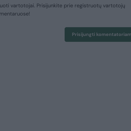
uoti vartotojai. Prisijunkite prie registruotų vartotojų
omentaruose!
Prisijungti komentatoria