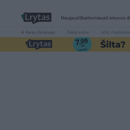
Naujausi
Skaitomiausi
Lietuvos d
Karas Ukrainoje
Žalioji erdvė
Ačiū, Prezident