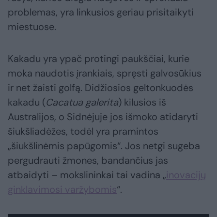
problemas, yra linkusios geriau prisitaikyti
miestuose.
Kakadu yra ypač protingi paukščiai, kurie
moka naudotis įrankiais, spręsti galvosūkius
ir net žaisti golfą. Didžiosios geltonkuodės
kakadu (
Cacatua galerita
) kilusios iš
Australijos, o Sidnėjuje jos išmoko atidaryti
šiukšliadėžes, todėl yra pramintos
„šiukšlinėmis papūgomis“. Jos netgi sugeba
pergudrauti žmones, bandančius jas
atbaidyti – mokslininkai tai vadina „
inovacijų
ginklavimosi varžybomis
“.