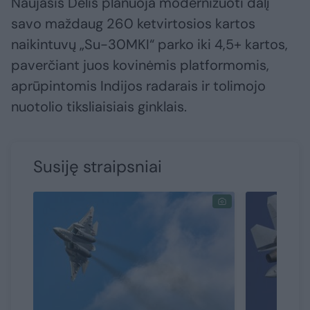
Naujasis Delis planuoja modernizuoti dalį
savo maždaug 260 ketvirtosios kartos
naikintuvų „Su-30MKI“ parko iki 4,5+ kartos,
paverčiant juos kovinėmis platformomis,
aprūpintomis Indijos radarais ir tolimojo
nuotolio tiksliaisiais ginklais.
Susiję straipsniai