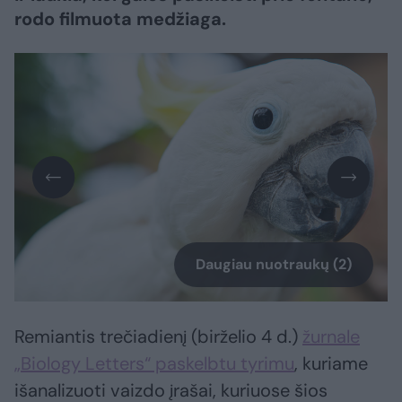
rodo filmuota medžiaga.
Daugiau nuotraukų (2)
Remiantis trečiadienį (birželio 4 d.)
žurnale
„Biology Letters“ paskelbtu tyrimu
, kuriame
išanalizuoti vaizdo įrašai, kuriuose šios