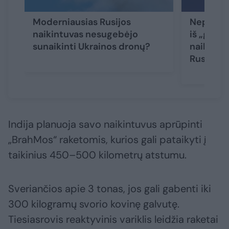
Moderniausias Rusijos
Nepaisant
naikintuvas nesugebėjo
iš „geria
sunaikinti Ukrainos dronų?
naikintu
Rusijos 
Indija planuoja savo naikintuvus aprūpinti
„BrahMos“ raketomis, kurios gali pataikyti į
taikinius 450–500 kilometrų atstumu.
Sveriančios apie 3 tonas, jos gali gabenti iki
300 kilogramų svorio kovinę galvutę.
Tiesiasrovis reaktyvinis variklis leidžia raketai