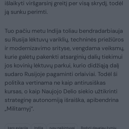
išlaikyti viršgarsinį greitį per visą skrydį, todėl
ją sunku perimti.
Tuo pačiu metu Indija toliau bendradarbiauja
su Rusija lėktuvų variklių, techninės priežiūros
ir modernizavimo srityse, vengdama veiksmų,
kurie galėtų pakenkti atsarginių dalių tiekimui
jos kovinių lėktuvų parkui, kurio didžiąją dalį
sudaro Rusijoje pagaminti orlaiviai. Todėl ši
politika vertinama ne kaip antirusiškas
kursas, o kaip Naujojo Delio siekio užtikrinti
strateginę autonomiją išraiška, apibendrina
„Militarnyj“.
karo aviacija
Indija
rusų naikintuvai
Rodyti daugiau žymių