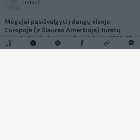
Lrytas.lt
Mėgėjai pasižvalgyti į dangų visoje
Europoje (ir Šiaurės Amerikoje) turėtų
savo kalendoriuose pažymėti rugpjūčio 12
d., trečiadienį. Nuo dienos metu
vyksiančio saulės užtemimo iki Perseidų
meteorų lietaus kulminacijos Mėnulio
šviesos nesugadintame danguje – ši para
siūlo išskirtinai retą dangaus reiškinių
derinį per 24 valandas. O dar galima
pridėti spindinčią Venerą ir švytinčią
Paukščių Tako juostą po saulėlydžio – ir
gausime visą dieną truksiančią
astronomijos šventę, kuri gali tapti viena
iš išskirtiniausių metų progų stebėti
dangų.