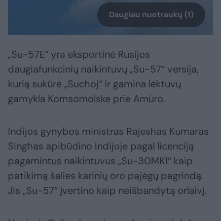
Daugiau nuotraukų (1)
„Su-57E“ yra eksportinė Rusijos
daugiafunkcinių naikintuvų „Su-57“ versija,
kurią sukūrė „Suchoj“ ir gamina lėktuvų
gamykla Komsomolske prie Amūro.
Indijos gynybos ministras Rajeshas Kumaras
Singhas apibūdino Indijoje pagal licenciją
pagamintus naikintuvus „Su-30MKI“ kaip
patikimą šalies karinių oro pajėgų pagrindą.
Jis „Su-57“ įvertino kaip neišbandytą orlaivį.