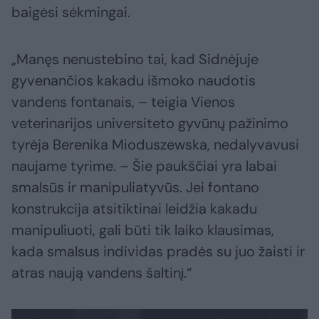
baigėsi sėkmingai.
„Manęs nenustebino tai, kad Sidnėjuje
gyvenančios kakadu išmoko naudotis
vandens fontanais, – teigia Vienos
veterinarijos universiteto gyvūnų pažinimo
tyrėja Berenika Mioduszewska, nedalyvavusi
naujame tyrime. – Šie paukščiai yra labai
smalsūs ir manipuliatyvūs. Jei fontano
konstrukcija atsitiktinai leidžia kakadu
manipuliuoti, gali būti tik laiko klausimas,
kada smalsus individas pradės su juo žaisti ir
atras naują vandens šaltinį.“