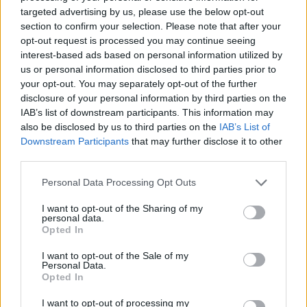
paplito vietos populiacijoje stebint kitus
targeted advertising by us, please use the below opt-out
section to confirm your selection. Please note that after your
paukščius. Tačiau atskiros papūgos turi
opt-out request is processed you may continue seeing
susigalvojusios skirtingus fontano naudojimo
interest-based ads based on personal information utilized by
būdus, todėl, nors idėją naudotis fontanu jos
us or personal information disclosed to third parties prior to
your opt-out. You may separately opt-out of the further
galėjo gauti iš kitų paukščių, tikėtina, kad
disclosure of your personal information by third parties on the
smulkias detales jos išsiaiškino individualiai,
IAB’s list of downstream participants. This information may
also be disclosed by us to third parties on the
IAB’s List of
bandymų ir klaidų būdu.
Downstream Participants
that may further disclose it to other
third parties.
„Apskritai tai rodo, kad šis elgesys yra plačiai
Personal Data Processing Opt Outs
paplitęs ir nusistovėjęs vietinėje paukščių
I want to opt-out of the Sharing of my
populiacijoje, kai kurie paukščiai jį puikiai
personal data.
Opted In
išmano, o kiti dar tik mokosi, – sako L. Aplin.
I want to opt-out of the Sale of my
– Tai leidžia manyti, kad jis išplito ir
Personal Data.
Opted In
suformavo vietinę gėrimo tradiciją šioje
vietovėje.“
I want to opt-out of processing my