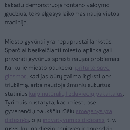
kakadu demonstruoja fontano valdymo
įgūdžius, toks elgesys laikomas nauja vietos
tradicija.
Miesto gyvūnai yra nepaprastai lankstūs.
Sparčiai besikeičianti miesto aplinka gali
priversti gyvūnus spręsti naujas problemas.
Kai kurie miesto paukščiai
pritaiko savo
giesmes
, kad jas būtų galima išgirsti per
triukšmą, arba naudoja žmonių sukurtus
statinius
kaip natūralių lizdaviečių pakaitalus
.
Tyrimais nustatyta, kad miestuose
gyvenančių paukščių rūšių
smegenys yra
didesnės
, o jų
inovatyvumas didesnis
, t. y.
rūšys, kurios diegia naujoves ir sprendžia