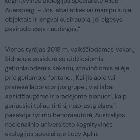
kognityvinės biologijos specialistė Alice
Auersperg. – Jos labai atkakliai manipuliuoja
objektais ir lengvai susikaupia, jei elgesys
pasirodo esąs naudingas.“
Vienas tyrėjas 2018 m. vaikščiodamas Vakarų
Sidnėjuje susidūrė su didžiosiomis
geltonkuodėmis kakadu, stovinčiomis eilėje
prie geriamojo fontano. „Kai jis apie tai
pranešė laboratorijos grupei, visi labai
apsidžiaugėme ir pradėjome planuoti, kaip
geriausiai toliau tirti šį neįprastą elgesį“, –
pasakoja tyrimo bendraautorė, Australijos
nacionalinio universiteto kognityvinės
ekologijos specialistė Lucy Aplin.