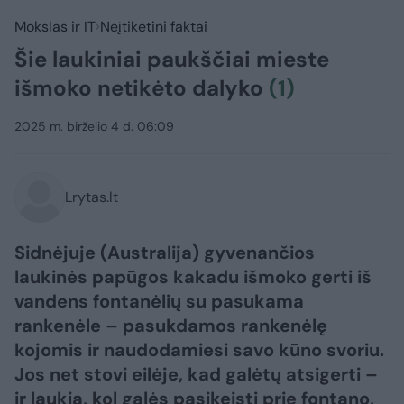
Mokslas ir IT
Neįtikėtini faktai
Šie laukiniai paukščiai mieste
išmoko netikėto dalyko
(1)
2025 m. birželio 4 d. 06:09
Lrytas.lt
Sidnėjuje (Australija) gyvenančios
laukinės papūgos kakadu išmoko gerti iš
vandens fontanėlių su pasukama
rankenėle – pasukdamos rankenėlę
kojomis ir naudodamiesi savo kūno svoriu.
Jos net stovi eilėje, kad galėtų atsigerti –
ir laukia, kol galės pasikeisti prie fontano,