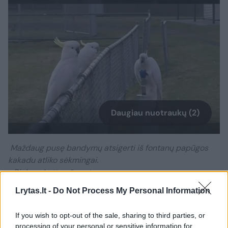
Daugiau nuotraukų (2)
Maždaug pusę bandymų atsigerti iš fontanų papūgos
kakadu atliko sėkmingai.
„Biology Letters“ nuotr.
Lrytas.lt -
Do Not Process My Personal Information
L. Aplin sako, kad toks elgesys tikriausiai
If you wish to opt-out of the sale, sharing to third parties, or
prasidėjo kaip individuali naujovė, o vėliau
processing of your personal or sensitive information for