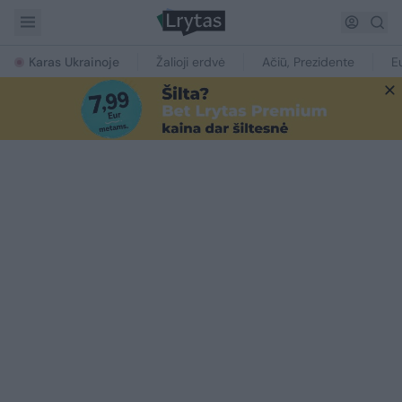
Karas Ukrainoje
Žalioji erdvė
Ačiū, Prezidente
E