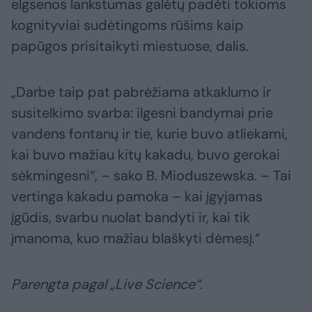
elgsenos lankstumas galėtų padėti tokioms
kognityviai sudėtingoms rūšims kaip
papūgos prisitaikyti miestuose, dalis.
„Darbe taip pat pabrėžiama atkaklumo ir
susitelkimo svarba: ilgesni bandymai prie
vandens fontanų ir tie, kurie buvo atliekami,
kai buvo mažiau kitų kakadu, buvo gerokai
sėkmingesni“, – sako B. Mioduszewska. – Tai
vertinga kakadu pamoka – kai įgyjamas
įgūdis, svarbu nuolat bandyti ir, kai tik
įmanoma, kuo mažiau blaškyti dėmesį.“
Parengta pagal „Live Science“.