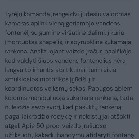
Tyrėjų komanda įrengė dvi judesiu valdomas
kameras aplink vieną geriamojo vandens
fontanėlį su gumine viršutine dalimi, į kurią
įmontuotas snapelis, ir spyruokline sukamąja
rankena. Analizuojant vaizdo įrašus paaiškėjo,
kad valdyti šiuos vandens fontanėlius nėra
lengva to imantis atsitiktinai: tam reikia
smulkiosios motorikos įgūdžių ir
koordinuotos veiksmų sekos. Papūgos abiem
kojomis manipuliuoja sukamąja rankena, tada
nuleidžia savo svorį, kad pasuktų rankeną
pagal laikrodžio rodyklę ir neleistų jai atšokti
atgal. Apie 50 proc. vaizdo įrašuose
užfiksuotų kakadu bandymų atidaryti fontaną