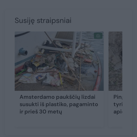
Susiję straipsniai
Amsterdamo paukščių lizdai
Pingvinų
susukti iš plastiko, pagaminto
tyrimas 
ir prieš 30 metų
apie šiu