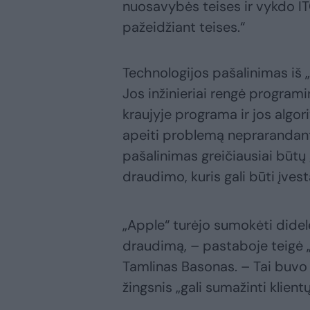
nuosavybės teises ir vykdo 
pažeidžiant teises.“
Technologijos pašalinimas iš 
Jos inžinieriai rengė program
kraujyje programa ir jos algor
apeiti problemą neprarandant 
pašalinimas greičiausiai būtų
draudimo, kuris gali būti įves
„Apple“ turėjo sumokėti didel
draudimą, – pastaboje teigė „
Tamlinas Basonas. – Tai buvo l
žingsnis „gali sumažinti klient