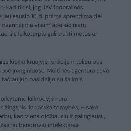
, kad tikisi, jog JAV federalinės
 jau sausio 16 d. priims sprendimą dėl
 nagrinėjimą visam apeliaciniam
ad šis laikotarpis gali trukti metus ar
ies kiekio kraujyje funkcija ir toliau bus
se įrenginiuose. Muitinės agentūra savo
ačiau juo pasidalijo su šalimis.
tvarkytame laikrodyje nėra
as žingsnis link atskaitomybės, – sakė
bu, kad viena didžiausių ir galingiausių
žesnių bendrovių intelektinės