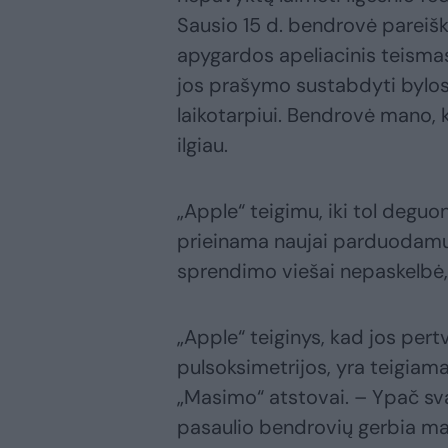
Sausio 15 d. bendrovė pareiškė
apygardos apeliacinis teismas
jos prašymo sustabdyti bylos
laikotarpiui. Bendrovė mano, k
ilgiau.
„Apple“ teigimu, iki tol deguon
prieinama naujai parduodamuo
sprendimo viešai nepaskelbė, t
„Apple“ teiginys, kad jos per
pulsoksimetrijos, yra teigiam
„Masimo“ atstovai. – Ypač svar
pasaulio bendrovių gerbia ma