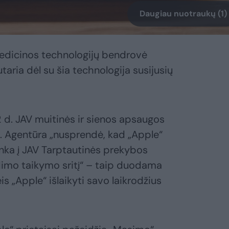
Daugiau nuotraukų (1)
medicinos technologijų bendrovė
taria dėl su šia technologija susijusių
2 d. JAV muitinės ir sienos apsaugos
i. Agentūra „nusprendė, kad „Apple“
nka į JAV Tarptautinės prekybos
dimo taikymo sritį“ – taip duodama
is „Apple“ išlaikyti savo laikrodžius