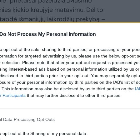
le“ prietaisai pažeidžia „Masimo“
nies kiekio kraujyje matavimu. Dėl to
stabdė išmaniųjų laikrodžių prekybą –
o jai grąžinti gaminius į rinką gruodžio
Do Not Process My Personal Information
to opt-out of the sale, sharing to third parties, or processing of your per
formation for targeted advertising by us, please use the below opt-out s
r selection. Please note that after your opt-out request is processed y
eing interest-based ads based on personal information utilized by us or
disclosed to third parties prior to your opt-out. You may separately opt-
losure of your personal information by third parties on the IAB’s list of
. This information may also be disclosed by us to third parties on the
IA
Participants
that may further disclose it to other third parties.
l Data Processing Opt Outs
gai lauktas
pple“ rudens
o opt-out of the Sharing of my personal data.
nginys: kokias