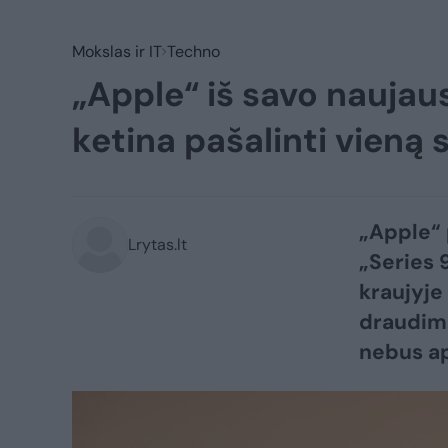
Mokslas ir IT
Techno
„Apple“ iš savo naujaus
ketina pašalinti vieną 
„Apple“ 
Lrytas.lt
„Series 9
kraujyje
draudimo
nebus a