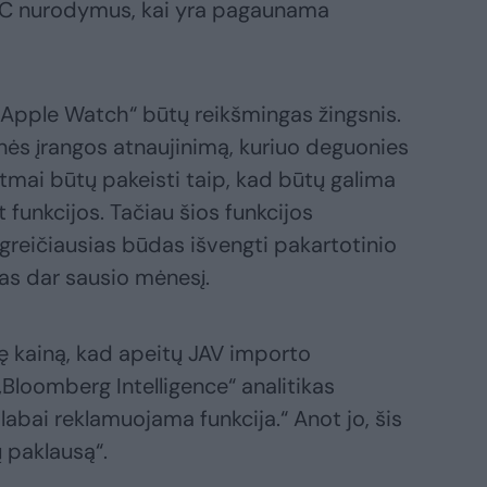
ITC nurodymus, kai yra pagaunama
„Apple Watch“ būtų reikšmingas žingsnis.
inės įrangos atnaujinimą, kuriuo deguonies
itmai būtų pakeisti taip, kad būtų galima
funkcijos. Tačiau šios funkcijos
 greičiausias būdas išvengti pakartotinio
tas dar sausio mėnesį.
ę kainą, kad apeitų JAV importo
Bloomberg Intelligence“ analitikas
abai reklamuojama funkcija.“ Anot jo, šis
ų paklausą“.