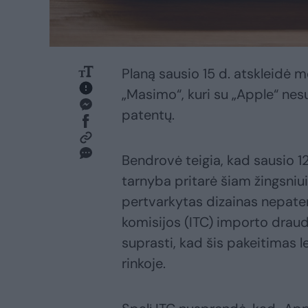
Planą sausio 15 d. atskleidė 
„Masimo“, kuri su „Apple“ nesu
patentų.
Bendrovė teigia, kad sausio 1
tarnyba pritarė šiam žingsniu
pertvarkytas dizainas nepate
komisijos (ITC) importo drau
suprasti, kad šis pakeitimas le
rinkoje.