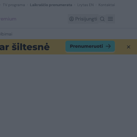
TV programa
Laikraščio prenumerata
Lrytas EN
Kontaktai
Premium
Prisijungti
lbimai