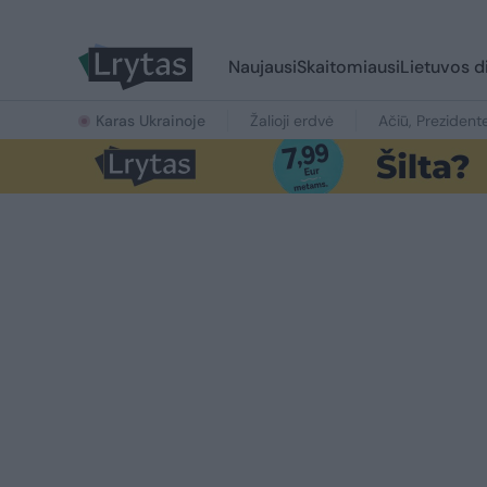
Naujausi
Skaitomiausi
Lietuvos d
Karas Ukrainoje
Žalioji erdvė
Ačiū, Prezident