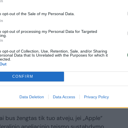
In
ujienas šiemet
istatė
o opt-out of the Sale of my Personal Data.
ndrovė?
In
to opt-out of processing my Personal Data for Targeted
ing.
In
o opt-out of Collection, Use, Retention, Sale, and/or Sharing
rograminę apeinamąją priemonę, kuria
ersonal Data that Is Unrelated with the Purposes for which it
lected.
aėjusią savaitę pateikė sprendimą Muitinės
Out
orto draudimų vykdymą.
CONFIRM
 laikrodžiuose „tikrai“ nėra ginčijamos
Data Deletion
Data Access
Privacy Policy
ine oksimetrija, teigia „Masimo“.
i bus žengtas tik tuo atveju, jei „Apple“
deralinio apeliacinio teismo sustabdymo.