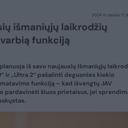
2024 m. sausio 17 d.
ių išmaniųjų laikrodžių
svarbią funkciją
planuoja iš savo naujausių išmaniųjų laikrod
“ ir „Ultra 2“ pašalinti deguonies kiekio
 matavimo funkciją – kad išvengtų JAV
 pardavinėti šiuos prietaisus, jei sprendim
pskųstas.