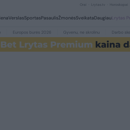
Orai
Lrytas.tv
Horoskopai
iena
Verslas
Sportas
Pasaulis
Žmonės
Sveikata
Daugiau
Lrytas 
e
Europos burės 2026
Gyvenu, ne skrolinu
Darbo ske