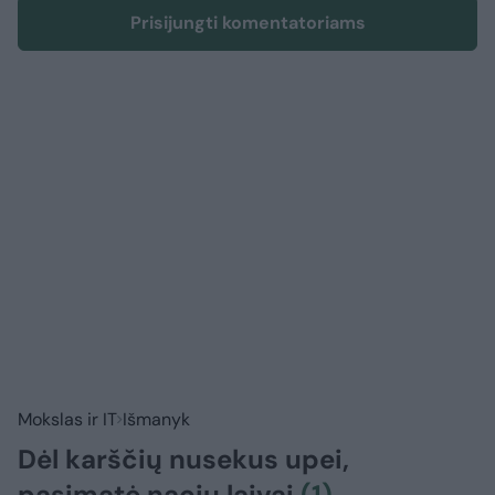
Prisijungti komentatoriams
Mokslas ir IT
Išmanyk
Dėl karščių nusekus upei,
pasimatė nacių laivai
(1)