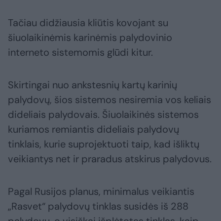
Tačiau didžiausia kliūtis kovojant su
šiuolaikinėmis karinėmis palydovinio
interneto sistemomis glūdi kitur.
Skirtingai nuo ankstesnių kartų karinių
palydovų, šios sistemos nesiremia vos keliais
dideliais palydovais. Šiuolaikinės sistemos
kuriamos remiantis dideliais palydovų
tinklais, kurie suprojektuoti taip, kad išliktų
veikiantys net ir praradus atskirus palydovus.
Pagal Rusijos planus, minimalus veikiantis
„Rasvet“ palydovų tinklas susidės iš 288
palydovų, o visiškai išplėtotas tinklas, kaip