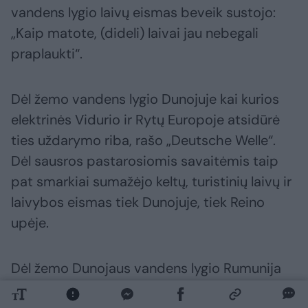
vandens lygio laivų eismas beveik sustojo:
„Kaip matote, (dideli) laivai jau nebegali
praplaukti“.
Dėl žemo vandens lygio Dunojuje kai kurios
elektrinės Vidurio ir Rytų Europoje atsidūrė
ties uždarymo riba, rašo „Deutsche Welle“.
Dėl sausros pastarosiomis savaitėmis taip
pat smarkiai sumažėjo keltų, turistinių laivų ir
laivybos eismas tiek Dunojuje, tiek Reino
upėje.
Dėl žemo Dunojaus vandens lygio Rumunija
sustabdė abu Cernavodos atominės