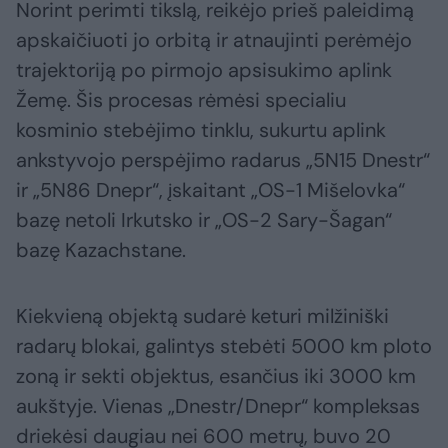
Norint perimti tikslą, reikėjo prieš paleidimą
apskaičiuoti jo orbitą ir atnaujinti perėmėjo
trajektoriją po pirmojo apsisukimo aplink
Žemę. Šis procesas rėmėsi specialiu
kosminio stebėjimo tinklu, sukurtu aplink
ankstyvojo perspėjimo radarus „5N15 Dnestr“
ir „5N86 Dnepr“, įskaitant „OS-1 Mišelovka“
bazę netoli Irkutsko ir „OS-2 Sary-Šagan“
bazę Kazachstane.
Kiekvieną objektą sudarė keturi milžiniški
radarų blokai, galintys stebėti 5000 km ploto
zoną ir sekti objektus, esančius iki 3000 km
aukštyje. Vienas „Dnestr/Dnepr“ kompleksas
driekėsi daugiau nei 600 metrų, buvo 20