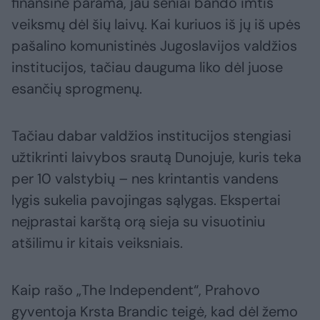
finansine parama, jau seniai bando imtis
veiksmų dėl šių laivų. Kai kuriuos iš jų iš upės
pašalino komunistinės Jugoslavijos valdžios
institucijos, tačiau dauguma liko dėl juose
esančių sprogmenų.
Tačiau dabar valdžios institucijos stengiasi
užtikrinti laivybos srautą Dunojuje, kuris teka
per 10 valstybių – nes krintantis vandens
lygis sukelia pavojingas sąlygas. Ekspertai
neįprastai karštą orą sieja su visuotiniu
atšilimu ir kitais veiksniais.
Kaip rašo „The Independent“, Prahovo
gyventoja Krsta Brandic teigė, kad dėl žemo