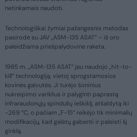
netinkamais naudoti.
Technologiškai žymiai pažangesnis metodas
pasirodė su JAV „ASM-135 ASAT“ – iš oro
paleidžiama priešpalydovine raketa.
1985 m. „ASM-135 ASAT“ jau naudojo „hit-to-
kill“ technologiją, vietoj sprogstamosios
kovinės galvutės. Ji turėjo šoninius
nukreipimo variklius ir palyginti paprastą
infraraudonųjų spindulių ieškiklį, atšaldytą iki
−269 °C, o pačiam „F-15“ reikėjo tik minimalių
modifikacijų, kad galėtų gabenti ir paleisti šį
ginklą.