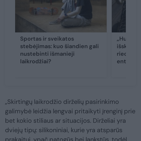
Sportas ir sveikatos
„Huawei 
stebėjimas: kuo šiandien gali
išskirtin
nustebinti išmanieji
riedlenč
laikrodžiai?
entuzia
„Skirtingų laikrodžio dirželių pasirinkimo
galimybė leidžia lengvai pritaikyti įrenginį prie
bet kokio stiliaus ar situacijos. Dirželiai yra
dviejų tipų: silikoniniai, kurie yra atsparūs
prakaitui, ypač patogūs bei lankstūs, todėl