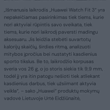
„Išmanusis laikrodis „Huawei Watch Fit 3“ yra
nepakeičiamas pasirinkimas tiek tiems, kurie
nori aktyviai rūpintis savo sveikata, tiek
tiems, kurie nori laikrodį paversti madingu
aksesuaru. Jis leidžia stebėti suvartotų
kalorijų skaičių, širdies ritmą, analizuoti
mitybos įpročius bei nustatyti kasdienius
sporto tikslus. Be to, laikrodžio korpusas
sveria vos 26 g, o jo storis siekia tik 9,9 mm,
todėl jį yra itin patogu nešioti tiek atliekant
kasdienius darbus, tiek užsiimant aktyvia
veikla“, – sako „Huawei“ produktų mokymų
vadovė Lietuvoje Urtė Eidžiūnaitė,