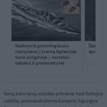
Radinys iš grėsmingiausio
Žada atve
nacių laivo: į krantą išplautoje
apie kra
kario piniginėje – kortelės
tabakui ir prezervatyvai
Senų karo laivų vaizdas primena, kad Serbijos
valdžia, pasinaudodama Europos Sąjungos