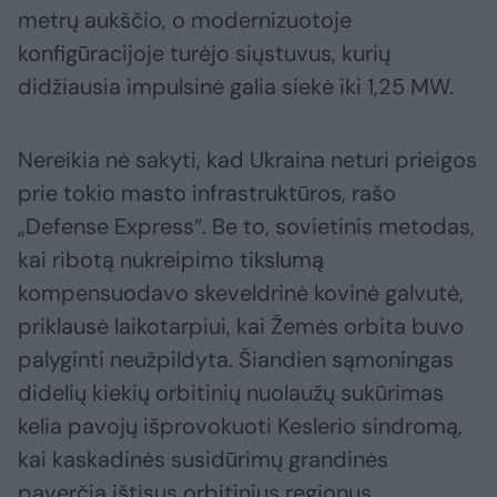
metrų aukščio, o modernizuotoje
konfigūracijoje turėjo siųstuvus, kurių
didžiausia impulsinė galia siekė iki 1,25 MW.
Nereikia nė sakyti, kad Ukraina neturi prieigos
prie tokio masto infrastruktūros, rašo
„Defense Express“. Be to, sovietinis metodas,
kai ribotą nukreipimo tikslumą
kompensuodavo skeveldrinė kovinė galvutė,
priklausė laikotarpiui, kai Žemės orbita buvo
palyginti neužpildyta. Šiandien sąmoningas
didelių kiekių orbitinių nuolaužų sukūrimas
kelia pavojų išprovokuoti Keslerio sindromą,
kai kaskadinės susidūrimų grandinės
paverčia ištisus orbitinius regionus