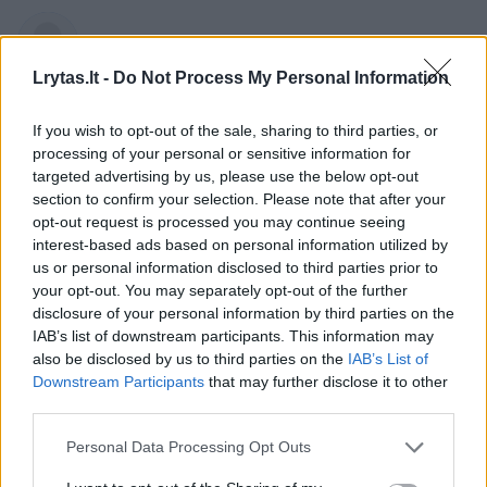
Lrytas.lt
Lrytas.lt -
Do Not Process My Personal Information
Rusijai toliau vystant palydovinį
If you wish to opt-out of the sale, sharing to third parties, or
internetą„Rasvet“, kurį kariniams tikslams
processing of your personal or sensitive information for
sukūrė „Biuro 1440“, Ukrainai kyla naujas
targeted advertising by us, please use the below opt-out
klausimas: kaip veiksmingai neutralizuoti
section to confirm your selection. Please note that after your
tokią sistemą?
opt-out request is processed you may continue seeing
interest-based ads based on personal information utilized by
us or personal information disclosed to third parties prior to
your opt-out. You may separately opt-out of the further
disclosure of your personal information by third parties on the
IAB’s list of downstream participants. This information may
also be disclosed by us to third parties on the
IAB’s List of
Downstream Participants
that may further disclose it to other
third parties.
Personal Data Processing Opt Outs