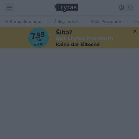
Karas Ukrainoje
Žalioji erdvė
Ačiū, Prezidente
E