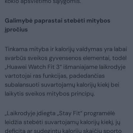
kokio apšvietimo sąlygomis.
Galimybė paprastai stebėti mitybos
įpročius
Tinkama mityba ir kalorijų valdymas yra labai
svarbūs sveikos gyvensenos elementai, todėl
„Huawei Watch Fit 3“ išmaniajame laikrodyje
vartotojai ras funkcijas, padedančias
subalansuoti suvartojamų kalorijų kiekį bei
laikytis sveikos mitybos principų.
„Laikrodyje įdiegta „Stay Fit“ programėlė
leidžia stebėti suvartojamų kalorijų kiekį, jų
deficitą ar sudegintų kalorijų skaičių sporto