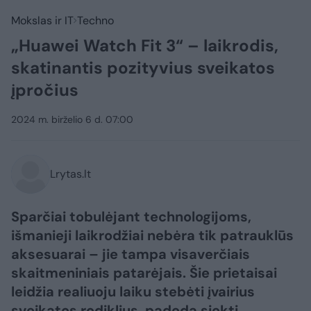
Mokslas ir IT
Techno
„Huawei Watch Fit 3“ – laikrodis,
skatinantis pozityvius sveikatos
įpročius
2024 m. birželio 6 d. 07:00
Lrytas.lt
Sparčiai tobulėjant technologijoms,
išmanieji laikrodžiai nebėra tik patrauklūs
aksesuarai – jie tampa visaverčiais
skaitmeniniais patarėjais. Šie prietaisai
leidžia realiuoju laiku stebėti įvairius
sveikatos rodiklius, padeda siekti