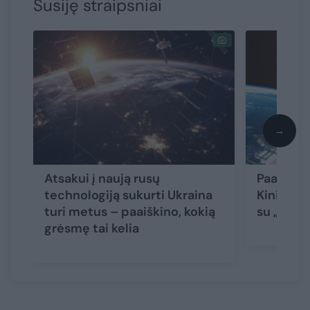
Susiję straipsniai
→
Atsakui į naują rusų
Paaiškėjo
technologiją sukurti Ukraina
Kinijos p
turi metus – paaiškino, kokią
su „Starl
grėsmę tai kelia