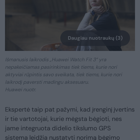
Daugiau nuotraukų (3)
Išmanusis laikrodis „Huawei Watch Fit 3“ yra
nepakeičiamas pasirinkimas tiek tiems, kurie nori
aktyviai rūpintis savo sveikata, tiek tiems, kurie nori
laikrodį paversti madingu aksesuaru.
Huawei nuotr.
Ekspertė taip pat pažymi, kad įrenginį įvertins
ir tie vartotojai, kurie mėgsta bėgioti, nes
jame integruota didelio tikslumo GPS
sistema leidžia nustatyti norimą bėgimo