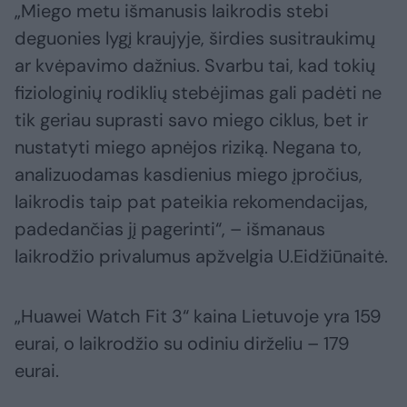
„Miego metu išmanusis laikrodis stebi
deguonies lygį kraujyje, širdies susitraukimų
ar kvėpavimo dažnius. Svarbu tai, kad tokių
fiziologinių rodiklių stebėjimas gali padėti ne
tik geriau suprasti savo miego ciklus, bet ir
nustatyti miego apnėjos riziką. Negana to,
analizuodamas kasdienius miego įpročius,
laikrodis taip pat pateikia rekomendacijas,
padedančias jį pagerinti“, – išmanaus
laikrodžio privalumus apžvelgia U.Eidžiūnaitė.
„Huawei Watch Fit 3“ kaina Lietuvoje yra 159
eurai, o laikrodžio su odiniu dirželiu – 179
eurai.