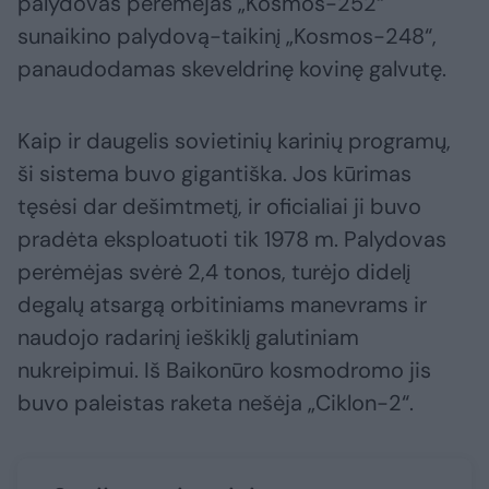
palydovas perėmėjas „Kosmos-252“
sunaikino palydovą-taikinį „Kosmos-248“,
panaudodamas skeveldrinę kovinę galvutę.
Kaip ir daugelis sovietinių karinių programų,
ši sistema buvo gigantiška. Jos kūrimas
tęsėsi dar dešimtmetį, ir oficialiai ji buvo
pradėta eksploatuoti tik 1978 m. Palydovas
perėmėjas svėrė 2,4 tonos, turėjo didelį
degalų atsargą orbitiniams manevrams ir
naudojo radarinį ieškiklį galutiniam
nukreipimui. Iš Baikonūro kosmodromo jis
buvo paleistas raketa nešėja „Ciklon-2“.