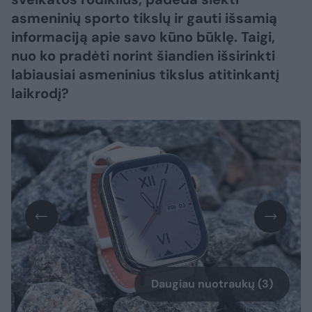
asmeninių sporto tikslų ir gauti išsamią
informaciją apie savo kūno būklę. Taigi,
nuo ko pradėti norint šiandien išsirinkti
labiausiai asmeninius tikslus atitinkantį
laikrodį?
Daugiau nuotraukų (3)