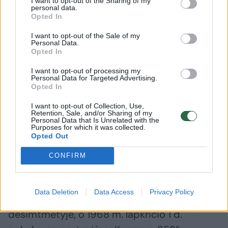
I want to opt-out of the Sharing of my
personal data.
Opted In
Daugiau nuotraukų (2)
I want to opt-out of the Sale of my
Personal Data.
Opted In
Akivaizdžiausias atsakymas – tiesiog
I want to opt-out of processing my
numušti palydovus. Nors tai gali atrodyti kaip
Personal Data for Targeted Advertising.
Opted In
ekstremalus sprendimas, jis taip pat yra ir
vienas iš sunkiausiai įgyvendinamų – nors
I want to opt-out of Collection, Use,
Retention, Sale, and/or Sharing of my
techniškai tai ir įmanoma.
Personal Data that Is Unrelated with the
Purposes for which it was collected.
Opted Out
Sovietų Sąjunga įvykdė pirmąjį pasaulyje
CONFIRM
sėkmingą palydovo perėmimą. Jos
programos „Istrebitel Sputnikov“ („Palydovų
Data Deletion
Data Access
Privacy Policy
naikintojas“) kūrimas prasidėjo septintajame
dešimtmetyje, o 1968 m. lapkričio 1 d.