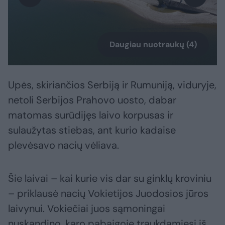
Daugiau nuotraukų (4)
Upės, skiriančios Serbiją ir Rumuniją, viduryje,
netoli Serbijos Prahovo uosto, dabar
matomas surūdijęs laivo korpusas ir
sulaužytas stiebas, ant kurio kadaise
plevėsavo nacių vėliava.
Šie laivai – kai kurie vis dar su ginklų kroviniu
– priklausė nacių Vokietijos Juodosios jūros
laivynui. Vokiečiai juos sąmoningai
nuskandino, karo pabaigoje traukdamiesi iš