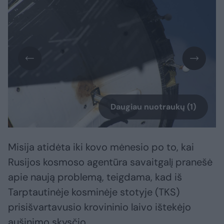
Daugiau nuotraukų (1)
Misija atidėta iki kovo mėnesio po to, kai
Rusijos kosmoso agentūra savaitgalį pranešė
apie naują problemą, teigdama, kad iš
Tarptautinėje kosminėje stotyje (TKS)
prisišvartavusio krovininio laivo ištekėjo
aušinimo skysčio.