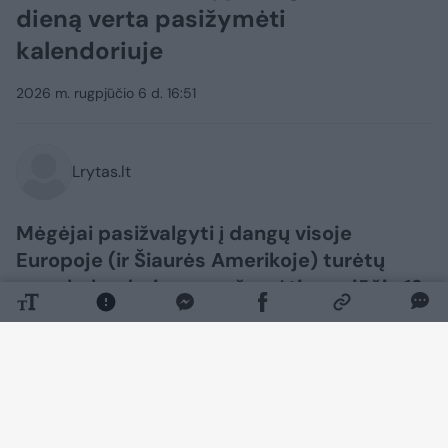
dieną verta pasižymėti
kalendoriuje
2026 m. rugpjūčio 6 d. 16:51
Lrytas.lt
Mėgėjai pasižvalgyti į dangų visoje
Europoje (ir Šiaurės Amerikoje) turėtų
savo kalendoriuose pažymėti rugpjūčio 12
d., trečiadienį. Nuo dienos metu
vyksiančio saulės užtemimo iki Perseidų
meteorų lietaus kulminacijos Mėnulio
šviesos nesugadintame danguje – ši para
siūlo išskirtinai retą dangaus reiškinių