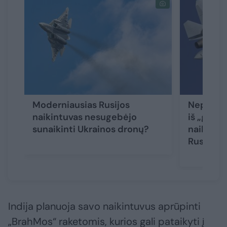
Moderniausias Rusijos
Nepaisant
naikintuvas nesugebėjo
iš „geria
sunaikinti Ukrainos dronų?
naikintu
Rusijos 
Indija planuoja savo naikintuvus aprūpinti
„BrahMos“ raketomis, kurios gali pataikyti į