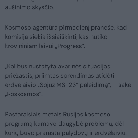
aušinimo skysčio.
Kosmoso agentūra pirmadienį pranešė, kad
komisija siekia išsiaiškinti, kas nutiko
krovininiam laivui „Progress“.
„Kol bus nustatyta avarinės situacijos
priežastis, priimtas sprendimas atidėti
erdvėlaivio „Sojuz MS-23“ paleidimą“, – sakė
„Roskosmos“.
Pastaraisiais metais Rusijos kosmoso
programą kamavo daugybė problemų, dėl
kurių buvo prarasta palydovų ir erdvėlaivių.