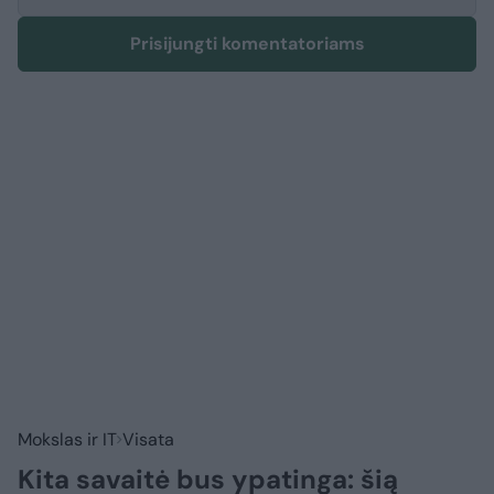
Prisijungti komentatoriams
Mokslas ir IT
Visata
Kita savaitė bus ypatinga: šią