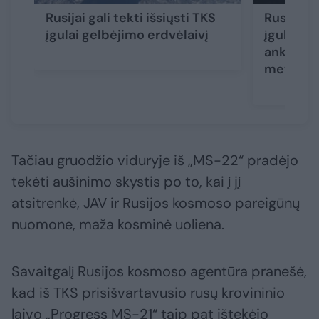
Rusijai gali tekti išsiųsti TKS
Rusija si
įgulai gelbėjimo erdvėlaivį
įgulai pa
ankstesn
meteorit
Tačiau gruodžio viduryje iš „MS-22“ pradėjo
tekėti aušinimo skystis po to, kai į jį
atsitrenkė, JAV ir Rusijos kosmoso pareigūnų
nuomone, maža kosminė uoliena.
Savaitgalį Rusijos kosmoso agentūra pranešė,
kad iš TKS prisišvartavusio rusų krovininio
laivo „Progress MS-21“ taip pat ištekėjo