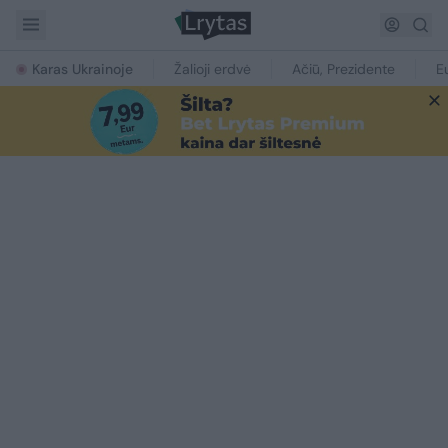
Karas Ukrainoje
Žalioji erdvė
Ačiū, Prezidente
E