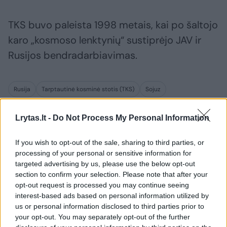
TKS buvo paleista 1998 metais, kai po šaltojo
karo „kosmoso lenktynių“ sustiprėjo JAV ir
Rusijos bendradarbiavimas.
Rusija
Tarptautinė kosminė stotis (TKS)
Sojuz
Rodyti daugiau žymių
Lrytas.lt -
Do Not Process My Personal Information
If you wish to opt-out of the sale, sharing to third parties, or
Komentuoti po šiuo straipsniu
processing of your personal or sensitive information for
targeted advertising by us, please use the below opt-out
Komentuoti gali tik Lrytas registruoti vartotojai.
section to confirm your selection. Please note that after your
opt-out request is processed you may continue seeing
Prisijunkite prie registruotų vartotojų
interest-based ads based on personal information utilized by
bendruomenės ir bendraukite komentaruose!
us or personal information disclosed to third parties prior to
your opt-out. You may separately opt-out of the further