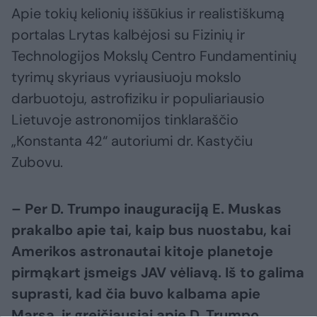
Apie tokių kelionių iššūkius ir realistiškumą
portalas Lrytas kalbėjosi su Fizinių ir
Technologijos Mokslų Centro Fundamentinių
tyrimų skyriaus vyriausiuoju mokslo
darbuotoju, astrofiziku ir populiariausio
Lietuvoje astronomijos tinklaraščio
„Konstanta 42“ autoriumi dr. Kastyčiu
Zubovu.
– Per D. Trumpo inauguraciją E. Muskas
prakalbo apie tai, kaip bus nuostabu, kai
Amerikos astronautai kitoje planetoje
pirmąkart įsmeigs JAV vėliavą. Iš to galima
suprasti, kad čia buvo kalbama apie
Marsą, ir greičiausiai apie D. Trumpo