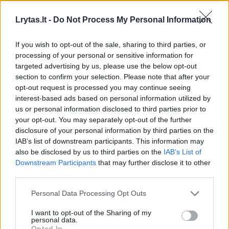
kadenciją. Tačiau nepaisant rinkimų
Lrytas.lt -
Do Not Process My Personal Information
laimėjimo euforijos – kiek tai realistiška?
If you wish to opt-out of the sale, sharing to third parties, or
processing of your personal or sensitive information for
– Na, žiūrint grynai techniškai, tai įsmeigti
targeted advertising by us, please use the below opt-out
Amerikos vėliavą Marso paviršiuje nėra itin
section to confirm your selection. Please note that after your
opt-out request is processed you may continue seeing
sudėtinga – nes nugabeni ją ten marsaeigiu ir
interest-based ads based on personal information utilized by
marsaeigis ją ten įkasa. Tačiau turint omenyje
us or personal information disclosed to third parties prior to
your opt-out. You may separately opt-out of the further
esmę, paties E. Musko išsakytą mintį, kad per
disclosure of your personal information by third parties on the
ketverius metus žmonės nuskris į Marsą,
IAB’s list of downstream participants. This information may
also be disclosed by us to third parties on the
IAB’s List of
manau, kad tai yra visiškas fantazija. Visiškai
Downstream Participants
that may further disclose it to other
neįmanoma.
third parties.
Personal Data Processing Opt Outs
Be to, užtenka atsiminti, kad dar 2017-aisiais
I want to opt-out of the Sharing of my
metais E. Muskas jau žadėjo, jog jau vos po
personal data.
Opted In