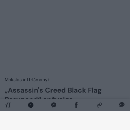
Mokslas ir IT
Išmanyk
„Assassin's Creed Black Flag
Resynced“ apžvalga –
mėgstantiems vasarą ir piratus
2026 m. rugpjūčio 9 d. 05:42