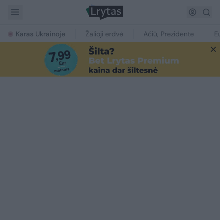
Karas Ukrainoje
Žalioji erdvė
Ačiū, Prezidente
E