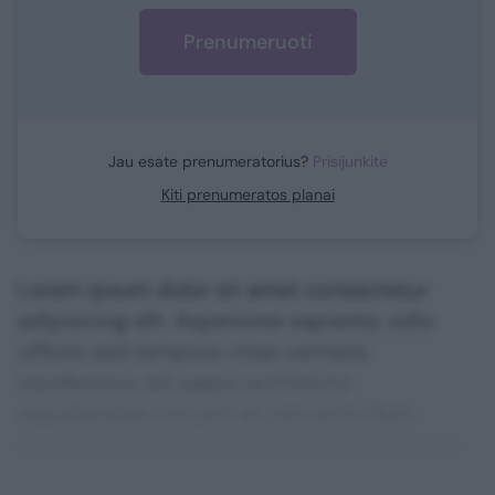
Prenumeruoti
Jau esate prenumeratorius?
Prisijunkite
Kiti prenumeratos planai
Lorem ipsum dolor sit amet consectetur
adipisicing elit. Asperiores sapiente, odio
officiis sed tempore vitae veritatis
repellendus, ad saepe architecto
repudiandae corrupti sit non error illum
consequuntur adipisci dignissimos maxime.