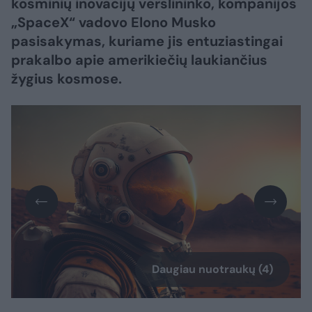
kosminių inovacijų verslininko, kompanijos
„SpaceX“ vadovo Elono Musko
pasisakymas, kuriame jis entuziastingai
prakalbo apie amerikiečių laukiančius
žygius kosmose.
Daugiau nuotraukų (4)