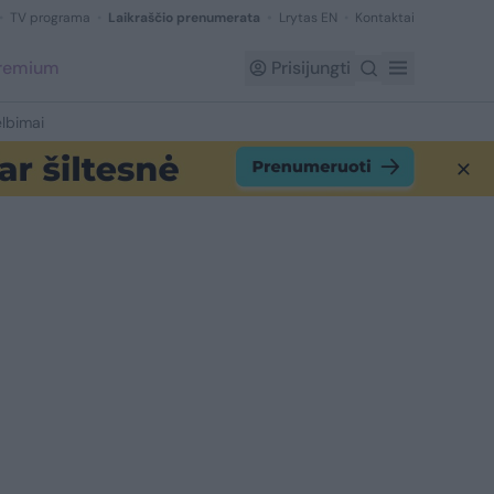
TV programa
Laikraščio prenumerata
Lrytas EN
Kontaktai
Premium
Prisijungti
lbimai