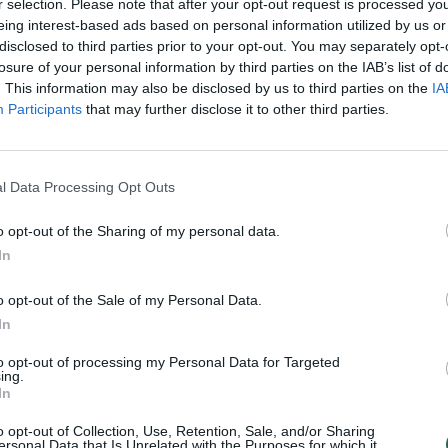
r selection. Please note that after your opt-out request is processed y
012 m. rugpjūčio.
eing interest-based ads based on personal information utilized by us or
disclosed to third parties prior to your opt-out. You may separately opt-
losure of your personal information by third parties on the IAB’s list of
oti tik vandenyje, kuris buvo atviras atmosferai i
. This information may also be disclosed by us to third parties on the
IA
fornijos technologijos universiteto sedimentologė 
Participants
that may further disclose it to other third parties.
ire Mondro.
l Data Processing Opt Outs
o opt-out of the Sharing of my personal data.
In
o opt-out of the Sale of my Personal Data.
In
to opt-out of processing my Personal Data for Targeted
ing.
In
D. Trumpo, E. Musko ir
Marso nuotraukose
o opt-out of Collection, Use, Retention, Sale, and/or Sharing
ersonal Data that Is Unrelated with the Purposes for which it