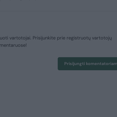
uoti vartotojai. Prisijunkite prie registruotų vartotojų
omentaruose!
Prisijungti komentatoria