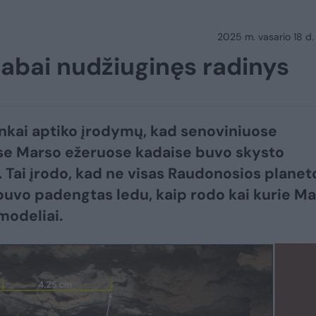
2025 m. vasario 18 d.
abai nudžiuginęs radinys
nkai aptiko įrodymų, kad senoviniuose
se Marso ežeruose kadaise buvo skysto
 Tai įrodo, kad ne visas Raudonosios planet
uvo padengtas ledu, kaip rodo kai kurie M
modeliai.