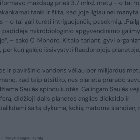
iformavo maždaug prieš 3,7 mlrd. metų – o tai ro
kamai tanki ir šilta, kad joje ilgiau nei manyta 
 – o tai gali turėti intriguojančių pasekmių. „Pail
, padidėja mikrobiologinio apgyvendinimo galim
je“, – sako C. Mondro. Kitaip tariant, gyvi organiz
pą, per kurį galėjo išsivystyti Raudonojoje planetoje
os ir paviršinio vandens vėliau per milijardus met
 mano, kad taip atsitiko, nes planeta prarado sav
džiama Saulės spinduliuotės. Galingam Saulės vėj
, didžioji dalis planetos anglies dioksido ir
palikdami šaltą dykumą, kokią matome šiandien, 
Rodyti daugiau žymių