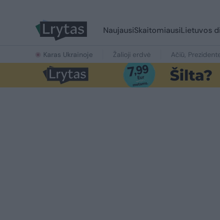
Naujausi
Skaitomiausi
Lietuvos d
Karas Ukrainoje
Žalioji erdvė
Ačiū, Prezident