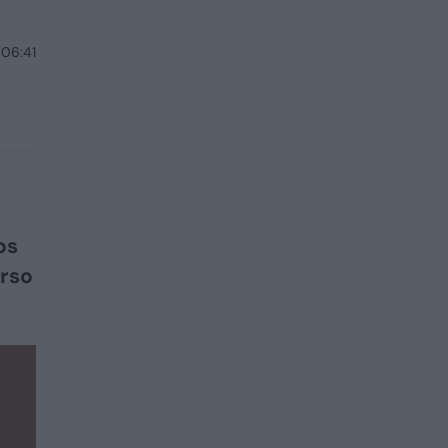
 06:41
os
arso