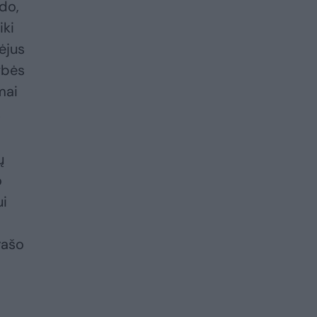
do,
iki
gėjus
ybės
mai
.
ų
o
ui
rašo