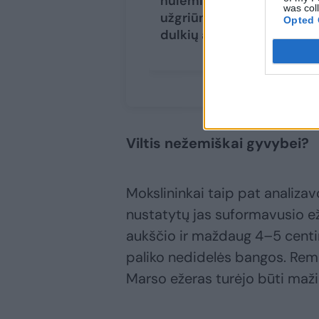
nulemia visą planetą
was col
užgriūnančias Marso
Opted 
dulkių audras
(1)
Viltis nežemiškai gyvybei?
Mokslininkai taip pat analizav
nustatytų jas suformavusio e
aukščio ir maždaug 4–5 centim
paliko nedidelės bangos. Rem
Marso ežeras turėjo būti maži