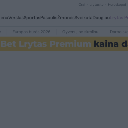
Orai
Lrytas.tv
Horoskopai
iena
Verslas
Sportas
Pasaulis
Žmonės
Sveikata
Daugiau
Lrytas 
e
Europos burės 2026
Gyvenu, ne skrolinu
Darbo ske