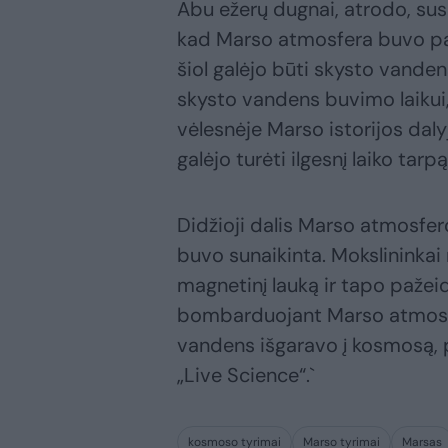
Abu ežerų dugnai, atrodo, sus
kad Marso atmosfera buvo pakan
šiol galėjo būti skysto vandens
skysto vandens buvimo laikui
vėlesnėje Marso istorijos daly
galėjo turėti ilgesnį laiko tar
Didžioji dalis Marso atmosfer
buvo sunaikinta. Mokslininkai
magnetinį lauką ir tapo pažei
bombarduojant Marso atmosferą
vandens išgaravo į kosmosą, 
„Live Science“.`
kosmoso tyrimai
Marso tyrimai
Marsas