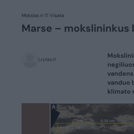
Mokslas ir IT
Visata
Marse – mokslininkus l
Mokslini
Lrytas.lt
negiliuo
vandens.
vanduo b
klimato 