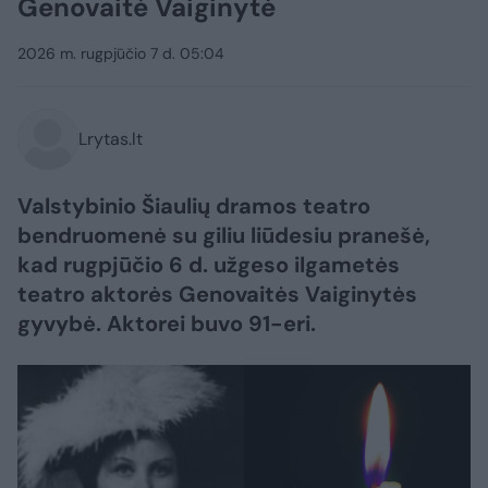
Genovaitė Vaiginytė
2026 m. rugpjūčio 7 d. 05:04
Lrytas.lt
Valstybinio Šiaulių dramos teatro
bendruomenė su giliu liūdesiu pranešė,
kad rugpjūčio 6 d. užgeso ilgametės
teatro aktorės Genovaitės Vaiginytės
gyvybė. Aktorei buvo 91-eri.