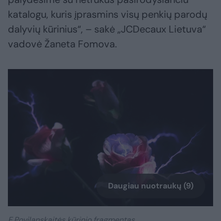
katalogu, kuris įprasmins visų penkių parodų
dalyvių kūrinius“, – sakė „JCDecaux Lietuva“
vadovė Žaneta Fomova.
Daugiau nuotraukų (9)
E.Povilanskaitės kūrinio fragmentas.