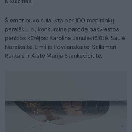
K.Kuizinas.
Šiemet buvo sulaukta per 100 menininkų
paraiškų, o į konkursinę parodą pakviestos
penkios kūrėjos: Karolina Janulevičiūtė, Saulė
Noreikaitė, Emilija Povilanskaitė, Sallamari
Rantala ir Aistė Marija Stankevičiūtė.