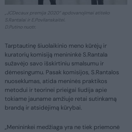
„JCDecaux premija 2020“ apdovanojimai atiteko
S.Rantalai ir E.Povilanskaitei.
D.Putino nuotr.
Tarptautinę šiuolaikinio meno kūrėjų ir
kuratorių komisiją menininkė S.Rantala
sužavėjo savo išskirtiniu smalsumu ir
dėmesingumu. Pasak komisijos, S.Rantalos
nuoseklumas, atida meninės praktikos
metodui ir teorinei prieigai liudija apie
tokiame jauname amžiuje retai sutinkamą
brandą ir atsidėjimą kūrybai.
„Menininkei medžiaga yra ne tiek priemonė