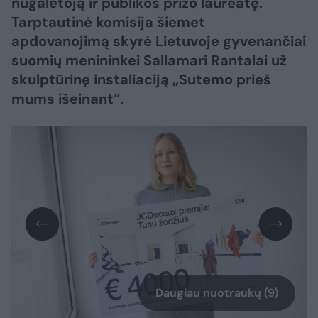
nugalėtoją ir publikos prizo laureatę.
Tarptautinė komisija šiemet
apdovanojimą skyrė Lietuvoje gyvenančiai
suomių menininkei Sallamari Rantalai už
skulptūrinę instaliaciją „Sutemo prieš
mums išeinant“.
Daugiau nuotraukų (9)