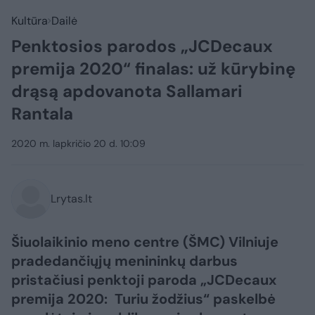
Kultūra
Dailė
Penktosios parodos „JCDecaux
premija 2020“ finalas: už kūrybinę
drąsą apdovanota Sallamari
Rantala
2020 m. lapkričio 20 d. 10:09
Lrytas.lt
Šiuolaikinio meno centre (ŠMC) Vilniuje
pradedančiųjų menininkų darbus
pristačiusi penktoji paroda „JCDecaux
premija 2020: Turiu žodžius“ paskelbė