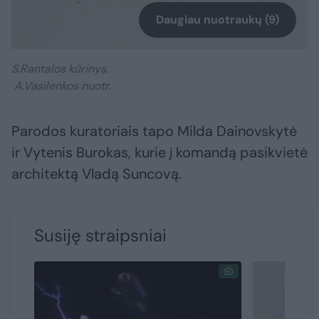
Daugiau nuotraukų (9)
S.Rantalos kūrinys.
A.Vasilenkos nuotr.
Parodos kuratoriais tapo Milda Dainovskytė
ir Vytenis Burokas, kurie į komandą pasikvietė
architektą Vladą Suncovą.
Susiję straipsniai