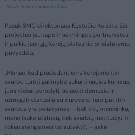
Nuotr. iš asmeninio archyvo
Pasak ŠMC direktoriaus Kęstučio Kuizino, šis
projektas jau tapo ir sėkmingos partnerystės,
ir puikiu jaunųjų kūrėjų platesnio prisistatymo
pavyzdžiu.
„Manau, kad pradedantiems kūrėjams itin
svarbu turėti galimybę sukurti naujus kūrinius,
juos viešai parodyti, sulaukti dėmesio ir
užmegzti diskusiją su žiūrovais. Taip pat itin
svarbus yra palaikymas – tiek kitų menininkų,
meno lauko atstovų, tiek svarbių institucijų. Ir
toliau stengsimės tai suteikti“, – sakė