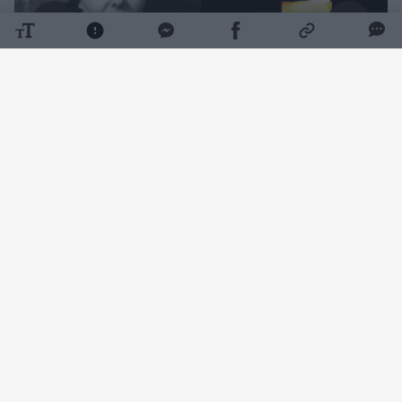
Daugiau nuotraukų (1)
Beveik ketvirtį amžiaus – nuo 1966 iki 1991
metų – jos kūrybinis kelias buvo
neatsiejamas nuo Šiaulių dramos teatro. Čia
subrendo ryškiausi jos vaidmenys, prabėgo
brandžiausi kūrybos metai, o teatro istorijoje
ir žiūrovų atmintyje ji paliko gilų pėdsaką.
Kolegų ir teatro žmonių atmintyje Genovaitė