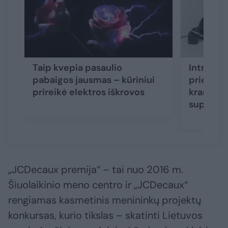
Taip kvepia pasaulio
Intriguoj
pabaigos jausmas – kūriniui
prie Nau
prireikė elektros iškrovos
krantų p
superor
„JCDecaux premija“ – tai nuo 2016 m.
Šiuolaikinio meno centro ir „JCDecaux“
rengiamas kasmetinis menininkų projektų
konkursas, kurio tikslas – skatinti Lietuvos