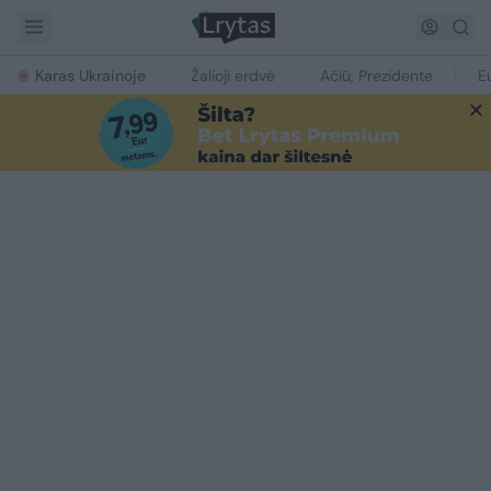
Karas Ukrainoje
Žalioji erdvė
Ačiū, Prezidente
E