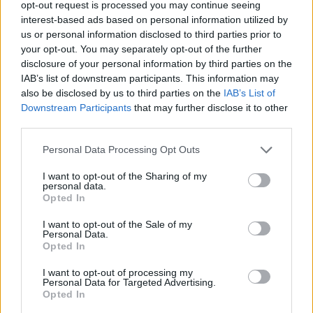
opt-out request is processed you may continue seeing
interest-based ads based on personal information utilized by
us or personal information disclosed to third parties prior to
your opt-out. You may separately opt-out of the further
disclosure of your personal information by third parties on the
Daugiau nuotraukų (9)
IAB’s list of downstream participants. This information may
also be disclosed by us to third parties on the
IAB’s List of
Downstream Participants
that may further disclose it to other
third parties.
„JCDecaux premija 2020“ vertinimo komisijos specialus
paminėjimas ir publikos simpatijų prizas atiteko
Personal Data Processing Opt Outs
E.Povilanskaitei.
D.Putino nuotr.
I want to opt-out of the Sharing of my
personal data.
Opted In
E.Povilanskaitės vardas parodos
I want to opt-out of the Sale of my
Personal Data.
apdovanojimų kontekste skambėjo ir antrą
Opted In
kartą, kada jai atiteko ir „Publikos simpatijų
I want to opt-out of processing my
prizas“, suteikiantis galimybę savo darbus
Personal Data for Targeted Advertising.
Opted In
eksponuoti „JCDecaux Lietuva“ lauko