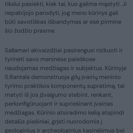
tikslui pasiekti, kiek tai, kuo galima mąstyti. Ji
nepabijojo parodyti, jog meno kūrinys gali
būti savotiškas išbandymas ar esė pirmine
šio žodžio prasme.
Sallamari akivaizdžiai pasirengusi rizikuoti ir
tyrinėti savo meninėse paieškose
naudojamas medžiagas ir subjektus. Kūrinyje
S.Rantala demonstruoja gilų įvairių meninio
tyrimo praktikos komponentų supratimą, tai
matyti iš jos įžvalgumo stebint, renkant,
perkonfigūruojant ir supriešinant įvairias
medžiagas. Kūrinio atsiradimo kelią atspindi
detalūs piešiniai, grįsti nuorodomis į
geologinius ir archeologinius kasinėjimus bei