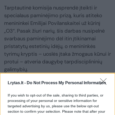
Tarptautinė komisija nusprendė įteikti ir
specialaus paminėjimo prizą, kuris atiteko
menininkei Emilijai Povilanskaitei už kūrinį
„O3“. Pasak žiuri narių, šis darbas nusipelnė
svarbaus paminėjimo dėl itin įtikinamai
pristatytų estetinių idėjų, o menininkės
tyrimų kryptis – uoslės įtaka žmogaus kūnui ir
protui – atveria daugybę tarpdisciplininių
galimybių.
Lrytas.lt -
Do Not Process My Personal Information
If you wish to opt-out of the sale, sharing to third parties, or
processing of your personal or sensitive information for
targeted advertising by us, please use the below opt-out
section to confirm your selection. Please note that after your