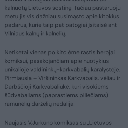
kalnuotą Lietuvos sostinę. Tačiau pastaruoju
metu jis vis dažniau susimąsto apie kitokius
padarus, kurie taip pat patogiai įsitaisė ant
Vilniaus kalnų ir kalnelių.
Netikėtai vienas po kito ėmė rastis herojai
komiksui, pasakojančiam apie nuotykius
unikalioje valdininkų-karkvabalių karalystėje.
Pirmiausia – Viršininkas Karkvabalis, vėliau ir
Darbščioji Karkvabaliukė, kuri visokiems
šūdvabaliams (paprastiems piliečiams)
ramunėlių darželių nedalija.
Naujasis V.Jurkūno komiksas su „Lietuvos