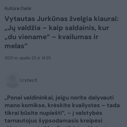
Kultūra
Dailė
Vytautas Jurkūnas žvelgia kiaurai:
„Jų valdžia – kaip saldainis, kur
„du viename“ – kvailumas ir
melas“
2021 m. spalio 23 d. 14:25
Lrytas.lt
„Ponai valdininkai, jeigu norite dalyvauti
mano komikse, krėskite kvailystes – tada
tikrai būsite nupiešti“, – į valstybės
tarnautojus šypsodamasis kreipėsi