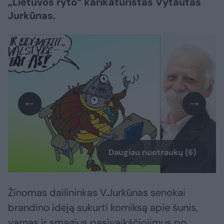
„Lietuvos ryto“ karikatūristas Vytautas
Jurkūnas.
Daugiau nuotraukų (6)
Žinomas dailininkas V.Jurkūnas senokai
brandino idėją sukurti komiksą apie šunis,
varnas ir smagius pasivaikščiojimus po