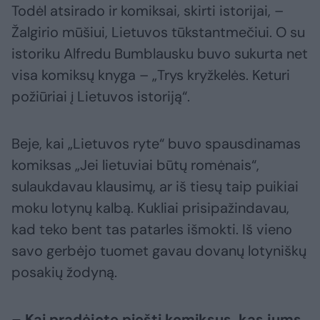
Todėl atsirado ir komiksai, skirti istorijai, –
Žalgirio mūšiui, Lietuvos tūkstantmečiui. O su
istoriku Alfredu Bumblausku buvo sukurta net
visa komiksų knyga – „Trys kryžkelės. Keturi
požiūriai į Lietuvos istoriją“.
Beje, kai „Lietuvos ryte“ buvo spausdinamas
komiksas „Jei lietuviai būtų romėnais“,
sulaukdavau klausimų, ar iš tiesų taip puikiai
moku lotynų kalbą. Kukliai prisipažindavau,
kad teko bent tas patarles išmokti. Iš vieno
savo gerbėjo tuomet gavau dovanų lotyniškų
posakių žodyną.
– Kai pradėjote piešti komiksus, kas jums