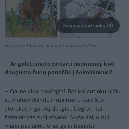
Daugiau nuotraukų (6)
Iš įpusėto Vytauto Jurkūno komikso „Kalnas“.
– Ar galėtumėte pritarti nuomonei, kad
dauguma šunų panašūs į šeimininkus?
– Gal ne visai tiesiogiai. Bet kai sutinku bičiulį
su niufaundlendu ir užsimenu, kad šuo
storokas ir galėtų daugiau bėgioti, tai
šeimininkas tuoj atsako: „Vytautai, o tu į
mane pažiūrėk. Ar aš galiu bėgioti?“.