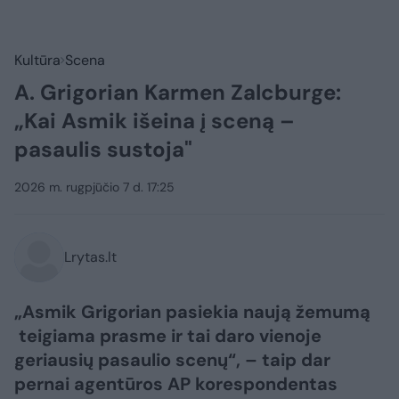
Kultūra
Scena
A. Grigorian Karmen Zalcburge:
„Kai Asmik išeina į sceną –
pasaulis sustoja"
2026 m. rugpjūčio 7 d. 17:25
Lrytas.lt
„Asmik Grigorian pasiekia naują žemumą
teigiama prasme ir tai daro vienoje
geriausių pasaulio scenų“, – taip dar
pernai agentūros AP korespondentas