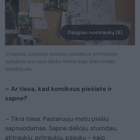
Daugiau nuotraukų (6)
Vytautas Jurkūnas komiksų vaizdelius pirmiausia
sukabina ant savo darbo lentos kaip koks rimtas
detektyvas.
– Ar tiesa, kad komiksus piešiate ir
sapne?
– Tikra tiesa. Pastaruoju metu piešiu
sapnuodamas. Sapne dėlioju, stumdau,
atitraukiu, pritraukiu, pasuku – kaip