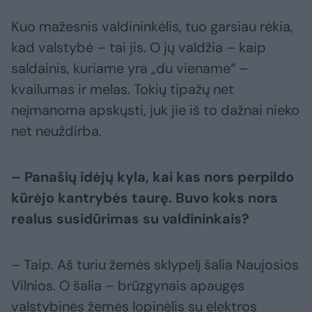
Kuo mažesnis valdininkėlis, tuo garsiau rėkia,
kad valstybė – tai jis. O jų valdžia – kaip
saldainis, kuriame yra „du viename“ –
kvailumas ir melas. Tokių tipažų net
neįmanoma apskųsti, juk jie iš to dažnai nieko
net neuždirba.
– Panašių idėjų kyla, kai kas nors perpildo
kūrėjo kantrybės taurę. Buvo koks nors
realus susidūrimas su valdininkais?
– Taip. Aš turiu žemės sklypelį šalia Naujosios
Vilnios. O šalia – brūzgynais apaugęs
valstybinės žemės lopinėlis su elektros