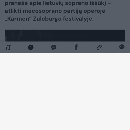
pranešė apie lietuvių soprano iššūkį –
atlikti mecosoprano partiją operoje
„Karmen“ Zalcburgo festivalyje.
Daugiau nuotraukų (7)
Vienas prestižiškiausių pasaulyje Zalcburgo