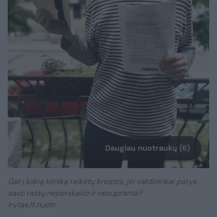
Daugiau nuotraukų (6)
Gal į kokią kliniką reikėtų kreiptis, jei valdininkai patys
savo raštų neperskaito ir nesupranta?
lrytas.lt nuotr.