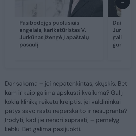
→
Pasibodėjęs puolusiais
Dailinin
angelais, karikatūristas V.
Jurkūnas
Jurkūnas įžengė į apaštalų
galima iš
pasaulį
gundym
Dar sakoma – jei nepatenkintas, skųskis. Bet
kam ir kaip galima apskųsti kvailumą? Gal į
kokią kliniką reikėtų kreiptis, jei valdininkai
patys savo raštų neperskaito ir nesupranta?
Įrodyti, kad jie nenori suprasti, – pernelyg
keblu. Bet galima pasijuokti.