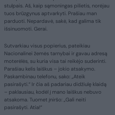
stulpais. Aš, kaip sąmoningas pilietis, norėjau
tuos brūzgynus aptvarkyti. Prašiau man
parduoti. Nepardavė, sakė, kad galima tik
išsinuomoti. Gerai.
Sutvarkiau visus popierius, pateikiau
Nacionalinei žemės tarnybai ir gavau adresą
moterėlės, su kuria visa tai reikėjo suderinti.
Parašiau kelis laiškus – jokio atsakymo.
Paskambinau telefonu, sako: „Ateik
pasirašyti.“ Ir čia aš padariau didžiulę klaidą
– paklausiau, kodėl į mano laiškus nebuvo
atsakoma. Tuomet įniršo: „Gali neiti
pasirašyti. Atia!“