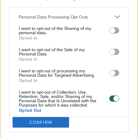
third parties.
– Juda. Jau yra apie 18 lapų, dar reikėtų bent
dešimties. Kadaise planavau, kad bus 50, bet
Personal Data Processing Opt Outs
tai ilgas procesas. Pasirinkau sudėtingą
I want to opt-out of the Sharing of my
personal data.
techniką. Daugeliui atrodo, kad kompiuteriu
Opted In
viskas paprasta. Bet man vienam puslapiui
I want to opt-out of the Sale of my
prireikia poros savaičių.
Personal Data.
Opted In
I want to opt-out of processing my
Įstrigau prie savo šuns, airių seterio kalytės,
Personal Data for Targeted Advertising.
Opted In
draugų. Jų yra keliolika, ir kiekvienas turi
I want to opt-out of Collection, Use,
vardą ir pavidalą – turi būti atpažįstami.
Retention, Sale, and/or Sharing of my
Personal Data that Is Unrelated with the
Kitaip jų savininkai pasipiktins. Galiu
Purposes for which it was collected.
Opted Out
pasakyti, kad su politikais – kiek paprasčiau,
net jei kas ir ne taip. O su šunimis aš juokauti
CONFIRM
nenusiteikęs. Ta šeimininko ir šuns meilė –