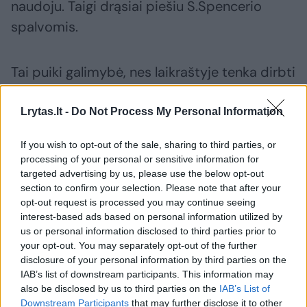
naudoju. Taigi drąsiai piešiu S.Spencerio
spalvomis.
Tai puiki galimybė, nes laikraštyje tenka dirbti
greitai, kartais net labai greitai. O kai turi
spalvų paletę, nereikia kiekvieną kartą
Lrytas.lt -
Do Not Process My Personal Information
atsispausdinti darbo ir atsistojus prieš langą
If you wish to opt-out of the sale, sharing to third parties, or
tyrinėti, ar pakankamai gera spalvų dermė.
processing of your personal or sensitive information for
targeted advertising by us, please use the below opt-out
section to confirm your selection. Please note that after your
– Jau kelerius metus laukiame jūsų
opt-out request is processed you may continue seeing
interest-based ads based on personal information utilized by
komikso apie dailininką, kuris piešia tą
us or personal information disclosed to third parties prior to
dailininką, rytais vedžiojantį šunį. Turėtų
your opt-out. You may separately opt-out of the further
būti smagus vidinis dialogas apie meną ir
disclosure of your personal information by third parties on the
IAB’s list of downstream participants. This information may
gyvenimą. Ar jis juda?
also be disclosed by us to third parties on the
IAB’s List of
Downstream Participants
that may further disclose it to other