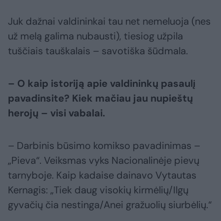
Juk dažnai valdininkai tau net nemeluoja (nes
už melą galima nubausti), tiesiog užpila
tuščiais tauškalais – savotiška šūdmala.
– O kaip istoriją apie valdininkų pasaulį
pavadinsite? Kiek mačiau jau nupieštų
herojų – visi vabalai.
– Darbinis būsimo komikso pavadinimas –
„Pieva“. Veiksmas vyks Nacionalinėje pievų
tarnyboje. Kaip kadaise dainavo Vytautas
Kernagis: „Tiek daug visokių kirmėlių/Ilgų
gyvačių čia nestinga/Anei gražuolių siurbėlių.“