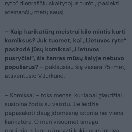
ryto“ dienraščiu skaitytojus turėtų pasiekti
ateinančių metų sausį.
– Kaip karikatūrų meistrui kilo mintis kurti
komiksus? Juk tuomet, kai „Lietuvos ryte“
pasirodė jūsų komiksai „Lietuvos
pusryčiai“, šis žanras mūsų šalyje nebuvo
populiarus?
– paklausiau šią vasarą 75-metį
atšventusio V.Jurkūno.
– Komiksai – toks menas, kur labai glaudžiai
susipina žodis su vaizdu. Jie leidžia
papasakoti daug įdomesnę istoriją nei viena
karikatūra. O man visuomet smagu
popieriaus lape užmegzti kokią nors intrigą.