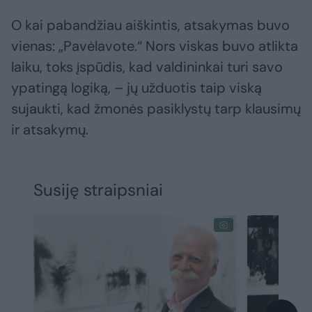
O kai pabandžiau aiškintis, atsakymas buvo
vienas: „Pavėlavote.“ Nors viskas buvo atlikta
laiku, toks įspūdis, kad valdininkai turi savo
ypatingą logiką, – jų užduotis taip viską
sujaukti, kad žmonės pasiklystų tarp klausimų
ir atsakymų.
Susiję straipsniai