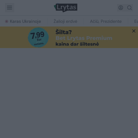
Karas Ukrainoje
Žalioji erdvė
Ačiū, Prezidente
E