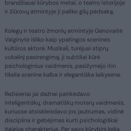
brandžiausi kūrybos metai, o teatro istorijoje
ir žiūrovų atmintyje ji paliko gilų pėdsaką.
Kolegų ir teatro žmonių atmintyje Genovaitė
Vaiginytė išliko kaip ypatingos sceninės
kultūros aktorė. Muzikali, turėjusi stiprų
vokalinį pasirengimą, ji subtiliai kūrė
psichologinius vaidmenis, pasižymėjo itin
tikslia scenine kalba ir elegantiška laikysena.
Režisieriai jai dažnai patikėdavo
inteligentiškų, dramatiškų moterų vaidmenis,
kuriuose atsiskleisdavo jos jautrumas, vidinė
disciplina ir gebėjimas kurti psichologiškai
įtaigius charakterius. Per savo kūrybinį kelią