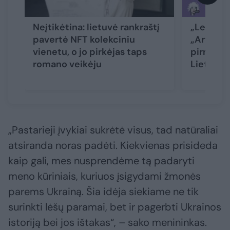
Neįtikėtina: lietuvė rankraštį
„Lewben 
pavertė NFT kolekciniu
„ArtVilni
vienetu, o jo pirkėjas taps
pirmąją 
romano veikėju
Lietuvoj
„Pastarieji įvykiai sukrėtė visus, tad natūraliai
atsiranda noras padėti. Kiekvienas prisideda
kaip gali, mes nusprendėme tą padaryti
meno kūriniais, kuriuos įsigydami žmonės
parems Ukrainą. Šia idėja siekiame ne tik
surinkti lėšų paramai, bet ir pagerbti Ukrainos
istoriją bei jos ištakas“, – sako menininkas.