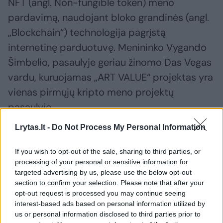
NFT (angl. Non-fungible token) meno
pardavimą, naudojant bloko grandinės (angl.
„Blockchain“) technologija pagrįstą
internetinę parduotuvę. Menininko Vygando
Šimbelio, pasaulyje geriau žinomo Das Vegas
vardu, kuruojamas „ART VALUE“ projektas yra
vienas pirmųjų kripto meno projektų
pasaulyje.
Lrytas.lt -
Do Not Process My Personal Information
parama Ukrainai
NFT
^Instant
Rodyti daugiau žymių
If you wish to opt-out of the sale, sharing to third parties, or
processing of your personal or sensitive information for
targeted advertising by us, please use the below opt-out
section to confirm your selection. Please note that after your
Komentuoti po šiuo straipsniu
opt-out request is processed you may continue seeing
interest-based ads based on personal information utilized by
Komentuoti gali tik Lrytas registruoti vartotojai.
us or personal information disclosed to third parties prior to