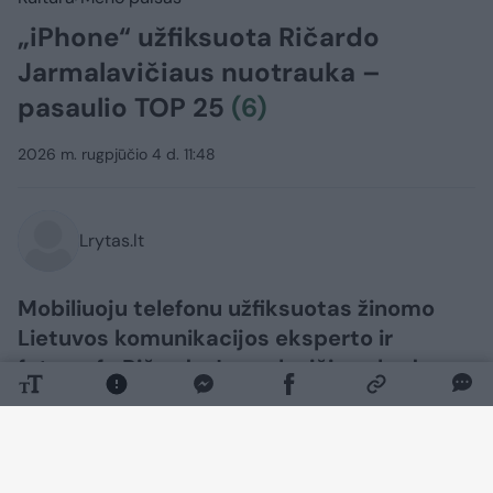
„iPhone“ užfiksuota Ričardo
Jarmalavičiaus nuotrauka –
pasaulio TOP 25
(6)
2026 m. rugpjūčio 4 d. 11:48
Lrytas.lt
Mobiliuoju telefonu užfiksuotas žinomo
Lietuvos komunikacijos eksperto ir
fotografo Ričardo Jarmalavičiaus kadras
išrinktas tarp 25 geriausių pasaulyje
vienspalvių nuotraukų, skelbia prestižinis
fotografijos žurnalas „Dodho“.