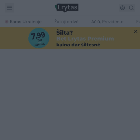
Karas Ukrainoje
Žalioji erdvė
Ačiū, Prezidente
E