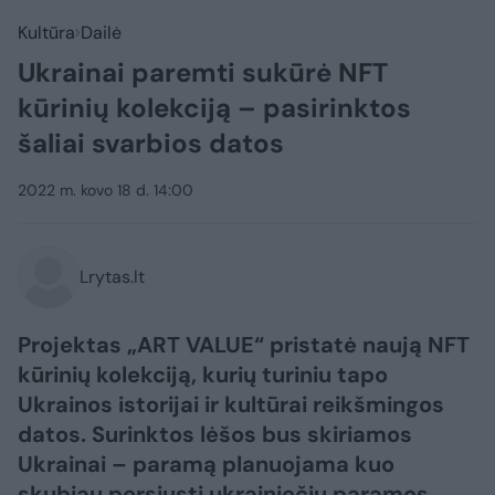
Kultūra
Dailė
Ukrainai paremti sukūrė NFT
kūrinių kolekciją – pasirinktos
šaliai svarbios datos
2022 m. kovo 18 d. 14:00
Lrytas.lt
Projektas „ART VALUE“ pristatė naują NFT
kūrinių kolekciją, kurių turiniu tapo
Ukrainos istorijai ir kultūrai reikšmingos
datos. Surinktos lėšos bus skiriamos
Ukrainai – paramą planuojama kuo
skubiau persiųsti ukrainiečių paramos