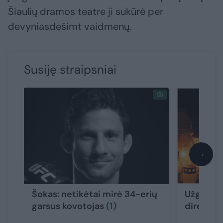
Šiaulių dramos teatre ji sukūrė per
devyniasdešimt vaidmenų.
Susiję straipsniai
→
Šokas: netikėtai mirė 34-erių
Užgeso K
garsus kovotojas
(1)
direktor