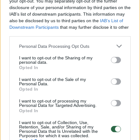
your opt-out. You may separately opt-out of the further
Prisijunkite prie registruotų vartotojų
disclosure of your personal information by third parties on the
bendruomenės ir bendraukite komentaruose!
IAB’s list of downstream participants. This information may
also be disclosed by us to third parties on the
IAB’s List of
Downstream Participants
that may further disclose it to other
third parties.
Rodyti komentarus
Personal Data Processing Opt Outs
Prisijungti komentatoriams
I want to opt-out of the Sharing of my
personal data.
Opted In
I want to opt-out of the Sale of my
Personal Data.
Opted In
I want to opt-out of processing my
Personal Data for Targeted Advertising.
Opted In
I want to opt-out of Collection, Use,
Retention, Sale, and/or Sharing of my
Personal Data that Is Unrelated with the
Purposes for which it was collected.