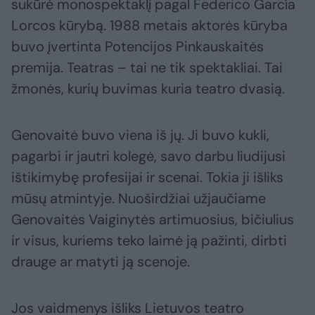
sukūrė monospektaklį pagal Federico García
Lorcos kūrybą. 1988 metais aktorės kūryba
buvo įvertinta Potencijos Pinkauskaitės
premija. Teatras – tai ne tik spektakliai. Tai
žmonės, kurių buvimas kuria teatro dvasią.
Genovaitė buvo viena iš jų. Ji buvo kukli,
pagarbi ir jautri kolegė, savo darbu liudijusi
ištikimybę profesijai ir scenai. Tokia ji išliks
mūsų atmintyje. Nuoširdžiai užjaučiame
Genovaitės Vaiginytės artimuosius, bičiulius
ir visus, kuriems teko laimė ją pažinti, dirbti
drauge ar matyti ją scenoje.
Jos vaidmenys išliks Lietuvos teatro