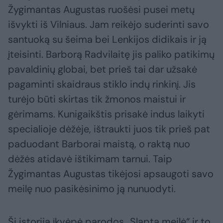
Žygimantas Augustas ruošėsi pusei metų
išvykti iš Vilniaus. Jam reikėjo suderinti savo
santuoką su šeima bei Lenkijos didikais ir ją
įteisinti. Barborą Radvilaitę jis paliko patikimų
pavaldinių globai, bet prieš tai dar užsakė
pagaminti skaidraus stiklo indų rinkinį. Jis
turėjo būti skirtas tik žmonos maistui ir
gėrimams. Kunigaikštis prisakė indus laikyti
specialioje dėžėje, ištraukti juos tik prieš pat
paduodant Barborai maistą, o raktą nuo
dėžės atidavė ištikimam tarnui. Taip
Žygimantas Augustas tikėjosi apsaugoti savo
meilę nuo pasikėsinimo ją nunuodyti.
Ši istorija įkvėpė parodos „Slapta meilė“ ir to