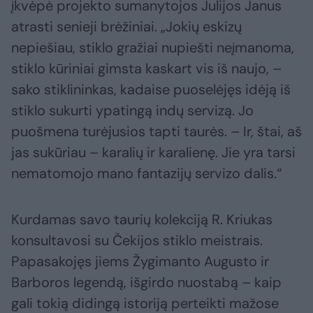
įkvėpė projekto sumanytojos Julijos Janus
atrasti senieji brėžiniai. „Jokių eskizų
nepiešiau, stiklo gražiai nupiešti neįmanoma,
stiklo kūriniai gimsta kaskart vis iš naujo, –
sako stiklininkas, kadaise puoselėjęs idėją iš
stiklo sukurti ypatingą indų servizą. Jo
puošmena turėjusios tapti taurės. – Ir, štai, aš
jas sukūriau – karalių ir karalienę. Jie yra tarsi
nematomojo mano fantazijų servizo dalis.“
Kurdamas savo taurių kolekciją R. Kriukas
konsultavosi su Čekijos stiklo meistrais.
Papasakojęs jiems Žygimanto Augusto ir
Barboros legendą, išgirdo nuostabą – kaip
gali tokią didingą istoriją perteikti mažose