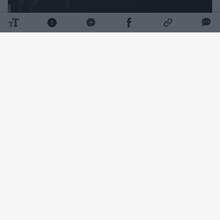
Daugiau nuotraukų (7)
Vienas prestižiškiausių pasaulyje Zalcburgo
vasaros muzikos festivalis prasidėjo liepos
26-ąją Georges'o Bizet operos „Karmen“
premjera Zalcburgo didžiojoje scenoje. Tiesa,
faktinė festivalio pradžia – liepos 17-osios