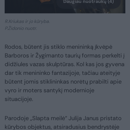
Daugiau nuotraukų (4)
R.Kriukas ir jo kūryba.
P.Židonio nuotr.
Rodos, būtent jis stiklo menininką įkvėpė
Barboros ir Žygimanto taurių formas perkelti į
didžiules vazas skulptūras. Kol kas jos gyvena
dar tik menininko fantazijoje, tačiau ateityje
būtent jomis stiklininkas norėtų prabilti apie
vyro ir moters santykį modernioje
situacijoje.
Parodoje „Slapta meilė“ Julija Janus pristato
kūrybos objektus, atsiradusius bendrystėje