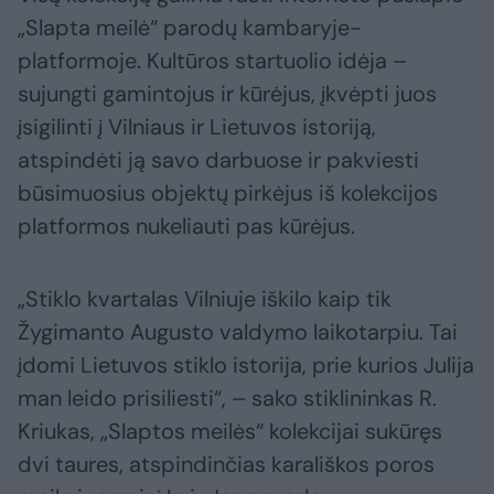
„Slapta meilė“ parodų kambaryje-
platformoje. Kultūros startuolio idėja –
sujungti gamintojus ir kūrėjus, įkvėpti juos
įsigilinti į Vilniaus ir Lietuvos istoriją,
atspindėti ją savo darbuose ir pakviesti
būsimuosius objektų pirkėjus iš kolekcijos
platformos nukeliauti pas kūrėjus.
„Stiklo kvartalas Vilniuje iškilo kaip tik
Žygimanto Augusto valdymo laikotarpiu. Tai
įdomi Lietuvos stiklo istorija, prie kurios Julija
man leido prisiliesti“, – sako stiklininkas R.
Kriukas, „Slaptos meilės“ kolekcijai sukūręs
dvi taures, atspindinčias karališkos poros