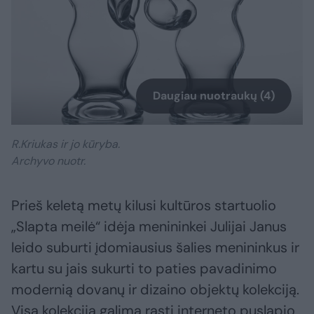
Daugiau nuotraukų (4)
R.Kriukas ir jo kūryba.
Archyvo nuotr.
Prieš keletą metų kilusi kultūros startuolio
„Slapta meilė“ idėja menininkei Julijai Janus
leido suburti įdomiausius šalies menininkus ir
kartu su jais sukurti to paties pavadinimo
modernią dovanų ir dizaino objektų kolekciją.
Visą kolekciją galima rasti interneto puslapio