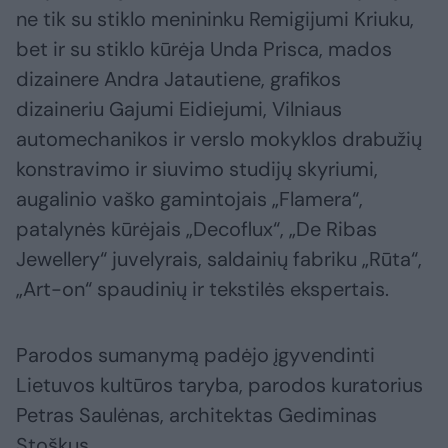
ne tik su stiklo menininku Remigijumi Kriuku,
bet ir su stiklo kūrėja Unda Prisca, mados
dizainere Andra Jatautiene, grafikos
dizaineriu Gajumi Eidiejumi, Vilniaus
automechanikos ir verslo mokyklos drabužių
konstravimo ir siuvimo studijų skyriumi,
augalinio vaško gamintojais „Flamera“,
patalynės kūrėjais „Decoflux“, „De Ribas
Jewellery“ juvelyrais, saldainių fabriku „Rūta“,
„Art-on“ spaudinių ir tekstilės ekspertais.
Parodos sumanymą padėjo įgyvendinti
Lietuvos kultūros taryba, parodos kuratorius
Petras Saulėnas, architektas Gediminas
Stoškus.