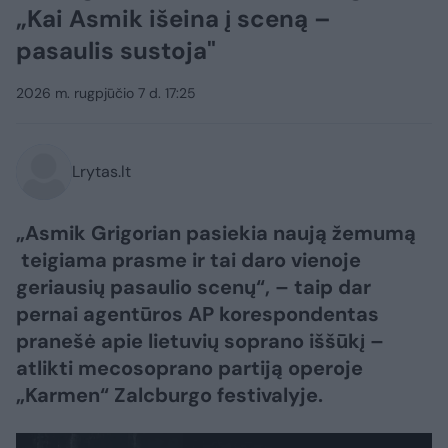
„Kai Asmik išeina į sceną –
pasaulis sustoja"
2026 m. rugpjūčio 7 d. 17:25
Lrytas.lt
„Asmik Grigorian pasiekia naują žemumą
teigiama prasme ir tai daro vienoje
geriausių pasaulio scenų“, – taip dar
pernai agentūros AP korespondentas
pranešė apie lietuvių soprano iššūkį –
atlikti mecosoprano partiją operoje
„Karmen“ Zalcburgo festivalyje.