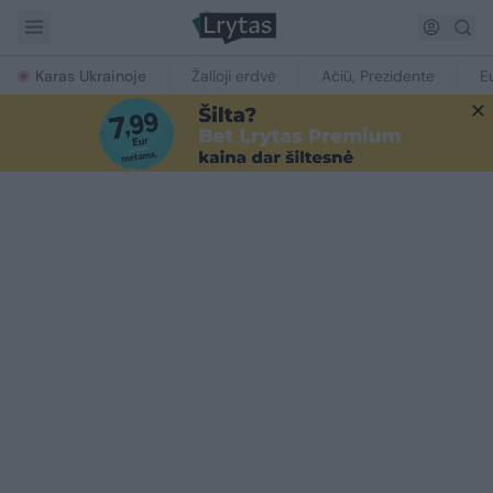
Karas Ukrainoje
Žalioji erdvė
Ačiū, Prezidente
E