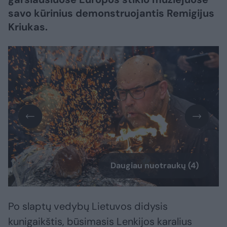
savo kūrinius demonstruojantis Remigijus
Kriukas.
Daugiau nuotraukų (4)
Po slaptų vedybų Lietuvos didysis
kunigaikštis, būsimasis Lenkijos karalius