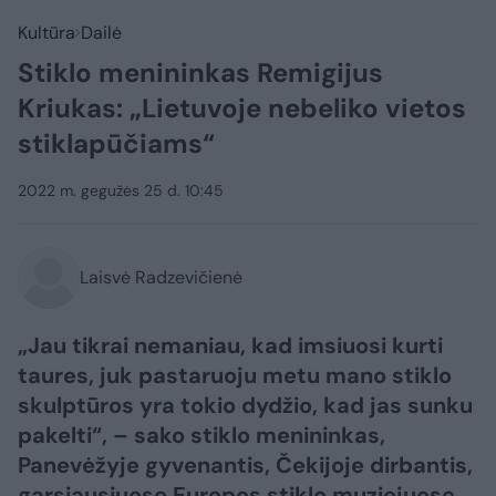
Kultūra
Dailė
Stiklo menininkas Remigijus
Kriukas: „Lietuvoje nebeliko vietos
stiklapūčiams“
2022 m. gegužės 25 d. 10:45
Laisvė Radzevičienė
„Jau tikrai nemaniau, kad imsiuosi kurti
taures, juk pastaruoju metu mano stiklo
skulptūros yra tokio dydžio, kad jas sunku
pakelti“, – sako stiklo menininkas,
Panevėžyje gyvenantis, Čekijoje dirbantis,
garsiausiuose Europos stiklo muziejuose