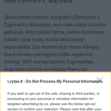
meilę ir esminį In ir Jang pradą.
„Buvo įdomi patirtis atsigręžti į Barboros ir
Žygimanto laikotarpį, nors nesu didis istorijos
gerbėjas. Man patiko tema, patiko kvietimas
kalbėti apie meilę, kuriai laikotarpiai
nepavaldūs. Esu modernaus meno kūrėjas,
buvo smalsu pamėginti stikle atgaivinti
istoriją. 1547 metais būtent Žygimantas
Augustas suteikė privilegiją Martynui
Paleckiui prie Vilniaus įsteigti stiklo dirbtuvę
Lrytas.lt -
Do Not Process My Personal Information
ir prekiauti stiklo dirbiniais. Dirbtuvėje buvo
gaminamas langų stiklas, stiklinės, buteliai,
If you wish to opt-out of the sale, sharing to third parties, or
indai. Senieji Vilniaus žemėlapiai rodo, kad
processing of your personal or sensitive information for
targeted advertising by us, please use the below opt-out
prekybos stiklu centru anuomet tapo Stiklių
section to confirm your selection. Please note that after your