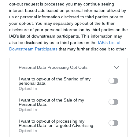
gatvė“, – pasakoja menininkas ir priduria, kad
opt-out request is processed you may continue seeing
interest-based ads based on personal information utilized by
šiandien stiklo meistrų Lietuvoje nedaug likę.
us or personal information disclosed to third parties prior to
your opt-out. You may separately opt-out of the further
disclosure of your personal information by third parties on the
IAB’s list of downstream participants. This information may
also be disclosed by us to third parties on the
IAB’s List of
Downstream Participants
that may further disclose it to other
third parties.
Personal Data Processing Opt Outs
I want to opt-out of the Sharing of my
personal data.
Opted In
Daugiau nuotraukų (4)
I want to opt-out of the Sale of my
Personal Data.
Opted In
R.Kriukas ir jo kūryba.
I want to opt-out of processing my
Personal Data for Targeted Advertising.
M.Savičiūtės nuotr.
Opted In