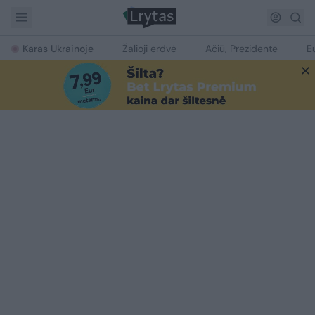
Karas Ukrainoje
Žalioji erdvė
Ačiū, Prezidente
E