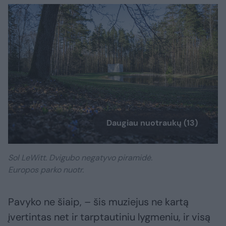
Daugiau nuotraukų (13)
Sol LeWitt. Dvigubo negatyvo piramidė.
Europos parko nuotr.
Pavyko ne šiaip, – šis muziejus ne kartą
įvertintas net ir tarptautiniu lygmeniu, ir visą