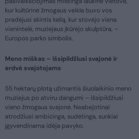
pasivaikščiojimas miškinga laukine vietove,
kur kultūrinė žmogaus veikla buvo vos
pradėjusi skintis kelią, kur stovėjo viena
vienintelė, muziejaus įkūrėjo skulptūra, –
Europos parko simbolis.
Meno miškas – išsipildžiusi svajonė ir
erdvė svajotojams
55 hektarų plotą užimantis šiuolaikinio meno
muziejus po atviru dangumi – išsipildžiusi
vieno žmogaus svajonė. Neabejotinai
atrodžiusi ambicinga, sudėtinga, sunkiai
įgyvendinama idėja pavyko.