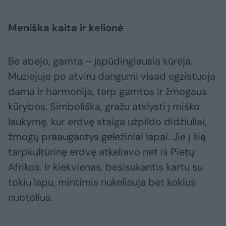
Meniška kaita ir kelionė
Be abejo, gamta – įspūdingiausia kūrėja.
Muziejuje po atviru dangumi visad egzistuoja
darna ir harmonija, tarp gamtos ir žmogaus
kūrybos. Simboliška, gražu atklysti į miško
laukymę, kur erdvę staiga užpildo didžiuliai,
žmogų praaugantys geležiniai lapai. Jie į šią
tarpkultūrinę erdvę atkeliavo net iš Pietų
Afrikos. Ir kiekvienas, besisukantis kartu su
tokiu lapu, mintimis nukeliauja bet kokius
nuotolius.