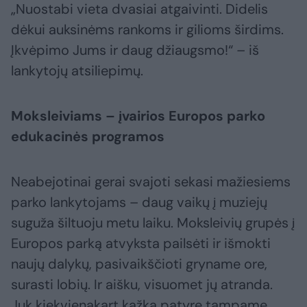
„Nuostabi vieta dvasiai atgaivinti. Didelis
dėkui auksinėms rankoms ir gilioms širdims.
Įkvėpimo Jums ir daug džiaugsmo!“ – iš
lankytojų atsiliepimų.
Moksleiviams – įvairios Europos parko
edukacinės programos
Neabejotinai gerai svajoti sekasi mažiesiems
parko lankytojams – daug vaikų į muziejų
suguža šiltuoju metu laiku. Moksleivių grupės į
Europos parką atvyksta pailsėti ir išmokti
naujų dalykų, pasivaikščioti gryname ore,
surasti lobių. Ir aišku, visuomet jų atranda.
Juk kiekvienąkart kažką patyrę tampame