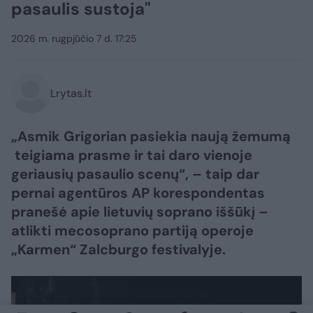
pasaulis sustoja"
2026 m. rugpjūčio 7 d. 17:25
Lrytas.lt
„Asmik Grigorian pasiekia naują žemumą
teigiama prasme ir tai daro vienoje
geriausių pasaulio scenų“, – taip dar
pernai agentūros AP korespondentas
pranešė apie lietuvių soprano iššūkį –
atlikti mecosoprano partiją operoje
„Karmen“ Zalcburgo festivalyje.