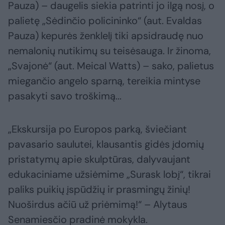
Pauza) – daugelis siekia patrinti jo ilgą nosį, o
palietę „Sėdinčio policininko“ (aut. Evaldas
Pauza) kepurės ženklelį tiki apsidraudę nuo
nemalonių nutikimų su teisėsauga. Ir žinoma,
„Svajonė“ (aut. Meical Watts) – sako, palietus
miegančio angelo sparną, tereikia mintyse
pasakyti savo troškimą...
„Ekskursija po Europos parką, šviečiant
pavasario saulutei, klausantis gidės įdomių
pristatymų apie skulptūras, dalyvaujant
edukaciniame užsiėmime „Surask lobį“, tikrai
paliks puikių įspūdžių ir prasmingų žinių!
Nuoširdus ačiū už priėmimą!“ – Alytaus
Senamiesčio pradinė mokykla.