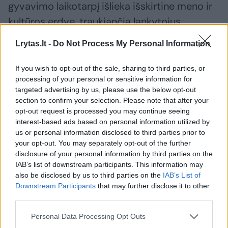
gyvavimo laikotarpį išlieka išskirtine meno ir
kultūros erdve, traukiančia lankytojus,
įgyvendinančia įkvepiančias kultūrines
Lrytas.lt -
Do Not Process My Personal Information
veiklas.
If you wish to opt-out of the sale, sharing to third parties, or
processing of your personal or sensitive information for
Netgi drąsiai galime sakyti, kad Europos
targeted advertising by us, please use the below opt-out
parkas tapo vieta, kur galiausiai išsipildė ne
section to confirm your selection. Please note that after your
opt-out request is processed you may continue seeing
vieno žmogaus ir ne viena svajonė – juk savo
interest-based ads based on personal information utilized by
meno kūrinius čia įgyvendino (ir
us or personal information disclosed to third parties prior to
your opt-out. You may separately opt-out of the further
apgyvendino) daugiau nei 100 kūrėjų iš viso
disclosure of your personal information by third parties on the
pasaulio. Be abejonės, svajonės pildosi ir
IAB’s list of downstream participants. This information may
toliau. Svarbu – svajoti.
also be disclosed by us to third parties on the
IAB’s List of
Downstream Participants
that may further disclose it to other
third parties.
Personal Data Processing Opt Outs
Susiję straipsniai