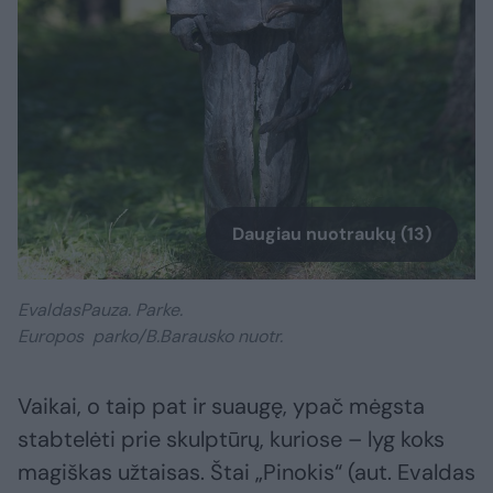
Daugiau nuotraukų (13)
EvaldasPauza. Parke.
Europos parko/B.Barausko nuotr.
Vaikai, o taip pat ir suaugę, ypač mėgsta
stabtelėti prie skulptūrų, kuriose – lyg koks
magiškas užtaisas. Štai „Pinokis“ (aut. Evaldas