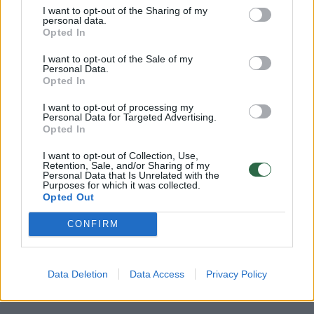
I want to opt-out of the Sharing of my
personal data.
Opted In
I want to opt-out of the Sale of my
Personal Data.
Opted In
I want to opt-out of processing my
Personal Data for Targeted Advertising.
→
Opted In
I want to opt-out of Collection, Use,
Tapybos parodoje „Laisvės
Skulptūr
Retention, Sale, and/or Sharing of my
Personal Data that Is Unrelated with the
vertė“ – asmeninių patirčių ir
ukrainiet
Purposes for which it was collected.
Opted Out
karo Ukrainoje įvaizdžiai
miestuos
išsilydė ir
CONFIRM
liustros"
Data Deletion
Data Access
Privacy Policy