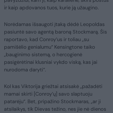
pavyzdžiui, kam ji, kaip karalienė, skirs postus
ir kaip apdovanos tuos, kurie ją užaugino.
Norėdamas išsaugoti įtaką dėdė Leopoldas
pasiuntė savo agentą baroną Stockmarą. Šis
raportavo, kad Conroy’us ir toliau „su
pamišėlio genialumu“ Kensingtone taiko
„bauginimo sistemą, o hercogienė
pasigėrėtinai klusniai vykdo viską, kas jai
nurodoma daryti“.
Kol kas Viktorija griežtai atsisakė „pažadėti
mamai skirti [Conroy’ų] savo slaptuoju
patarėju“. Bet, pripažino Stockmaras, „ar ji
atsilaikys, tik Dievas težino, nes jie nė dienos