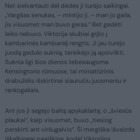
Net sielvartauti dėl dėdės ji turėjo saikingai.
„Vargšas senukas, – mintijo ji, – man jo gaila,
jis visuomet man buvo geras.“ Bet gedėti
laiko nebuvo. Viktorija skubiai grįžo į
kambarinės kambarėlį rengtis. Ji jau turėjo
juodą gedulo suknią, tereikėjo ją apsivilkti.
Suknia ligi šios dienos tebesaugoma
Kensingtono rūmuose, tai miniatiūrinis
drabužėlis išskirtinai siauručiu juosmeniu ir
rankogaliais.
Ant jos ji segėjo baltą apykaklaitę, o „šviesūs
plaukai“, kaip visuomet, buvo „tiesiog
perskirti ant viršugalvio“. Ši mergiška išvaizda
iškalbingai paaiškina, kodėl Viktorijos