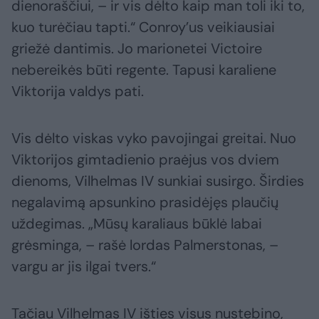
dienoraščiui, – ir vis dėlto kaip man toli iki to,
kuo turėčiau tapti.“ Conroy’us veikiausiai
griežė dantimis. Jo marionetei Victoire
nebereikės būti regente. Tapusi karaliene
Viktorija valdys pati.
Vis dėlto viskas vyko pavojingai greitai. Nuo
Viktorijos gimtadienio praėjus vos dviem
dienoms, Vilhelmas IV sunkiai susirgo. Širdies
negalavimą apsunkino prasidėjęs plaučių
uždegimas. „Mūsų karaliaus būklė labai
grėsminga, – rašė lordas Palmerstonas, –
vargu ar jis ilgai tvers.“
Tačiau Vilhelmas IV išties visus nustebino,