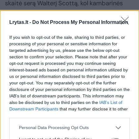
skaitė serą Walterį Scottą, kol kambarinės
tvarkė jai plaukus. Kai kas numanė, bet niekas
tikrai nežinojo, jog tai bus paskutinis jos, kaip
Lrytas.lt -
Do Not Process My Personal Information
princesės, vakaras.
If you wish to opt-out of the sale, sharing to third parties, or
processing of your personal or sensitive information for
Victoire prisidėjo prie Sistemos taikymo ir
targeted advertising by us, please use the below opt-out
section to confirm your selection. Please note that after your
pernelyg pasitikėjo Conroy’umi. Tačiau dabar,
opt-out request is processed you may continue seeing
auštant pirmajam Viktorijos viešpatavimo
interest-based ads based on personal information utilized by
us or personal information disclosed to third parties prior to
rytui, tylutėliai grįždama į miegamąjį, kuriame
your opt-out. You may separately opt-out of the further
naktį miegojo greta dukters, ji tapo išties
disclosure of your personal information by third parties on the
IAB’s list of downstream participants. This information may
apgailėtina. Victoire žvelgė į tebemiegančią
also be disclosed by us to third parties on the
IAB’s List of
merginą. Tiek daug atsisakė dėl savo
Downstream Participants
that may further disclose it to other
jaunesniosios dukters, o ši savo ruožtu
third parties.
atrodo tokia nedėkinga ir nenuovoki.
Personal Data Processing Opt Outs