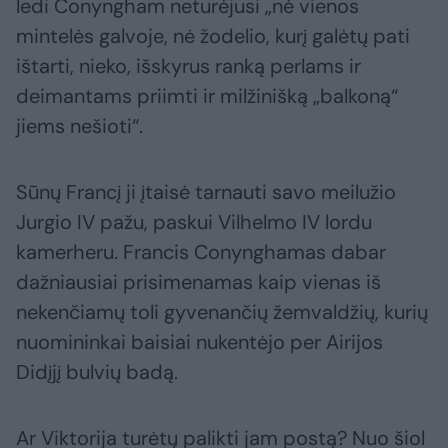
ledi Conyngham neturėjusi „nė vienos
mintelės galvoje, nė žodelio, kurį galėtų pati
ištarti, nieko, išskyrus ranką perlams ir
deimantams priimti ir milžinišką „balkoną“
jiems nešioti“.
Sūnų Francį ji įtaisė tarnauti savo meilužio
Jurgio IV pažu, paskui Vilhelmo IV lordu
kamerheru. Francis Conynghamas dabar
dažniausiai prisimenamas kaip vienas iš
nekenčiamų toli gyvenančių žemvaldžių, kurių
nuomininkai baisiai nukentėjo per Airijos
Didįjį bulvių badą.
Ar Viktorija turėtų palikti jam postą? Nuo šiol