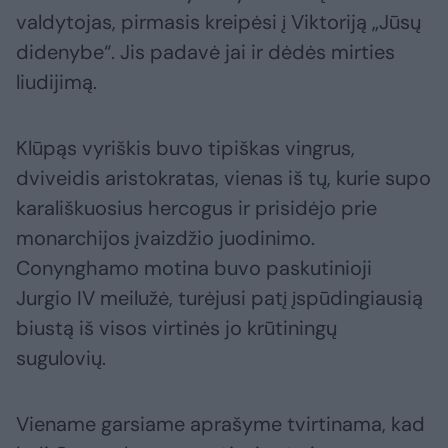
valdytojas, pirmasis kreipėsi į Viktoriją „Jūsų
didenybe“. Jis padavė jai ir dėdės mirties
liudijimą.
Klūpąs vyriškis buvo tipiškas vingrus,
dviveidis aristokratas, vienas iš tų, kurie supo
karališkuosius hercogus ir prisidėjo prie
monarchijos įvaizdžio juodinimo.
Conynghamo motina buvo paskutinioji
Jurgio IV meilužė, turėjusi patį įspūdingiausią
biustą iš visos virtinės jo krūtiningų
sugulovių.
Viename garsiame aprašyme tvirtinama, kad