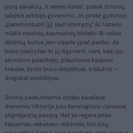
porą savaičių „it senas liūtas“, pasak žmonių,
laikęsis įsikibęs gyvenimo. Jis prašė gydytojo
„paremontuoti [jį], kad ištemptų“ iki Vaterlo
mūšio metinių, kasmetinių birželio 18-osios
iškilmių, kurios jam visada ypač patiko. Jis
buvo pasiryžęs iki jų išgyventi, nors, kaip po
skrodimo paaiškėjo, plaučiuose kaupėsi
kraujas, širdis buvo išsiplėtusi, o blužnis –
dvigubai padidėjusi.
Šiomis paskutinėmis dėdės karaliaus
dienomis Viktorija juto Kensingtono rūmuose
stiprėjančią įtampą. Net jei regentystės
klausimas nebeteko reikšmės, kilo kitų,