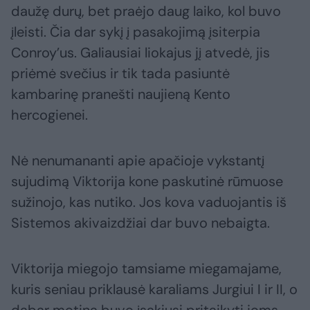
daužę durų, bet praėjo daug laiko, kol buvo
įleisti. Čia dar sykį į pasakojimą įsiterpia
Conroy’us. Galiausiai liokajus jį atvedė, jis
priėmė svečius ir tik tada pasiuntė
kambarinę pranešti naujieną Kento
hercogienei.
Nė nenumananti apie apačioje vykstantį
sujudimą Viktorija kone paskutinė rūmuose
sužinojo, kas nutiko. Jos kova vaduojantis iš
Sistemos akivaizdžiai dar buvo nebaigta.
Viktorija miegojo tamsiame miegamajame,
kuris seniau priklausė karaliams Jurgiui I ir II, o