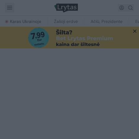
Karas Ukrainoje
Žalioji erdvė
Ačiū, Prezidente
E