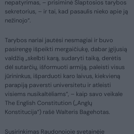
nepatyrimas, – prisiminė Slaptosios tarybos
sekretorius, – ir tai, kad pasaulis nieko apie ją
nežinojo“.
Tarybos nariai jautėsi nesmagiai ir buvo
pasirengę išpeikti mergaičiukę, dabar įgijusią
valdžią „skelbti karą, sudaryti taiką, derėtis
dėl sutarčių, išformuoti armiją, paleisti visus
jūrininkus, išparduoti karo laivus, kiekvieną
parapiją paversti universitetu ir atleisti
visiems nusikaltėliams“, – kaip savo veikale
The English Constitution („Anglų
Konstitucija“) rašė Walteris Bagehotas.
Susirinkimas Raudonojoje svetainėje