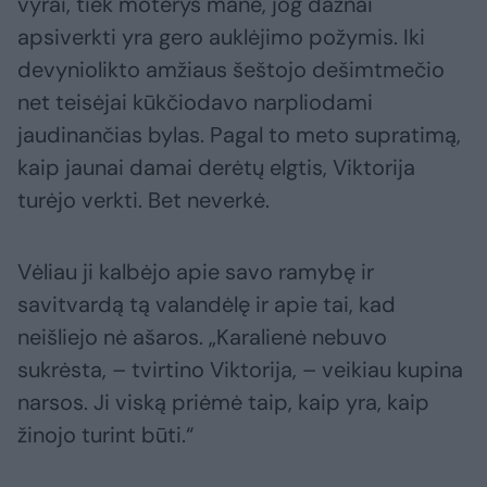
vyrai, tiek moterys manė, jog dažnai
apsiverkti yra gero auklėjimo požymis. Iki
devyniolikto amžiaus šeštojo dešimtmečio
net teisėjai kūkčiodavo narpliodami
jaudinančias bylas. Pagal to meto supratimą,
kaip jaunai damai derėtų elgtis, Viktorija
turėjo verkti. Bet neverkė.
Vėliau ji kalbėjo apie savo ramybę ir
savitvardą tą valandėlę ir apie tai, kad
neišliejo nė ašaros. „Karalienė nebuvo
sukrėsta, – tvirtino Viktorija, – veikiau kupina
narsos. Ji viską priėmė taip, kaip yra, kaip
žinojo turint būti.“