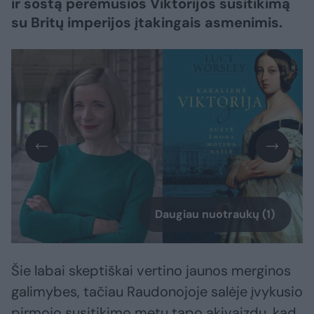
ir sostą perėmusios Viktorijos susitikimą
su Britų imperijos įtakingais asmenimis.
Daugiau nuotraukų (1)
Šie labai skeptiškai vertino jaunos merginos
galimybes, tačiau Raudonojoje salėje įvykusio
pirmojo susitikimo metu tapo akivaizdu, kad