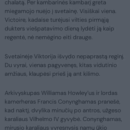
chalatą. Per kambarinės kambarį greta
miegamojo nuėjo į svetainę. Visiškai viena.
Victoire, kadaise turėjusi vilties pirmąją
dukters viešpatavimo dieną lydėti ją kaip
regentė, nė nemėgino eiti drauge.
Svetainėje Viktorija išvydo nepaprastą reginį.
Du vyrai, vienas pagyvenęs, kitas vidutinio
amžiaus, klaupėsi prieš ją ant kilimo.
Arkivyskupas Williamas Howley’us ir lordas
kamerheras Francis Conynghamas pranešė,
kad naktį, dvylika minučių po antros, užgeso
karaliaus Vilhelmo IV gyvybė. Conynghamas,
mirusio karaliaus vyresnysis namų ūkio