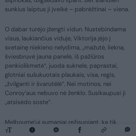
silpnokas, dilgsėdavo lipant. Bet šiandien
sunkius laiptus ji įveikė – pabrėžtinai – viena.
O dabar turėjo įžengti vidun. Nustebindama
visus, laukiančius viduje, Viktorija įėjo į
svetainę niekieno nelydima, „mažutė, liekna,
šviesbruvė jauna panelė, iš pažiūros
penkiolikmetė“, juoda suknele, paprastai,
glotniai sušukuotais plaukais, visa, regis,
„žvilganti ir švarutėlė“. Nei motinos, nei
Conroy’aus nebuvo nė ženklo. Susikaupusi ji
„atsisėdo soste“.
Melbourne’ui sumaniai režisuojant, ką tik
įvyko nepaprastas virsmas. Tuomet manyta,