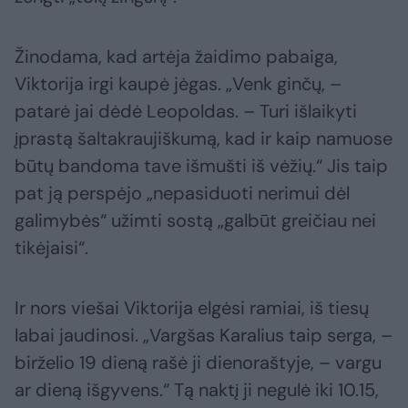
Žinodama, kad artėja žaidimo pabaiga,
Viktorija irgi kaupė jėgas. „Venk ginčų, –
patarė jai dėdė Leopoldas. – Turi išlaikyti
įprastą šaltakraujiškumą, kad ir kaip namuose
būtų bandoma tave išmušti iš vėžių.“ Jis taip
pat ją perspėjo „nepasiduoti nerimui dėl
galimybės“ užimti sostą „galbūt greičiau nei
tikėjaisi“.
Ir nors viešai Viktorija elgėsi ramiai, iš tiesų
labai jaudinosi. „Vargšas Karalius taip serga, –
birželio 19 dieną rašė ji dienoraštyje, – vargu
ar dieną išgyvens.“ Tą naktį ji negulė iki 10.15,