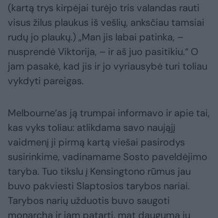
(kartą trys kirpėjai turėjo tris valandas rauti
visus žilus plaukus iš vešlių, anksčiau tamsiai
rudų jo plaukų.) „Man jis labai patinka, –
nusprendė Viktorija, – ir aš juo pasitikiu.“ O
jam pasakė, kad jis ir jo vyriausybė turi toliau
vykdyti pareigas.
Melbourne’as ją trumpai informavo ir apie tai,
kas vyks toliau: atlikdama savo naująjį
vaidmenį ji pirmą kartą viešai pasirodys
susirinkime, vadinamame Sosto paveldėjimo
taryba. Tuo tikslu į Kensingtono rūmus jau
buvo pakviesti Slaptosios tarybos nariai.
Tarybos narių užduotis buvo saugoti
monarchą ir jam patarti, mat dauguma jų