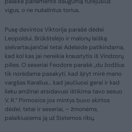
palaikė parlamente daugumą turėjusius
vigus, o ne nušalintus torius.
Pusę devintos Viktorija parašė dėdei
Leopoldui. Brūkštelėjo ir malonų laišką
sielvartaujančiai tetai Adelaide patikindama,
kad kol kas jai nereikia kraustytis iš Vindzorų
pilies. O seseriai Feodore parašė „du žodžius
tik norėdama pasakyti, kad šįryt mirė mano
vargšas Karalius... kad jaučiuosi gerai ir kad
lieku amžinai atsidavusi ištikima tavo sesuo
V. R.“ Pirmosios jos mintys buvo skirtos
dėdei, tetai ir seseriai, – žmonėms,
palaikiusiems ją už Sistemos ribų.