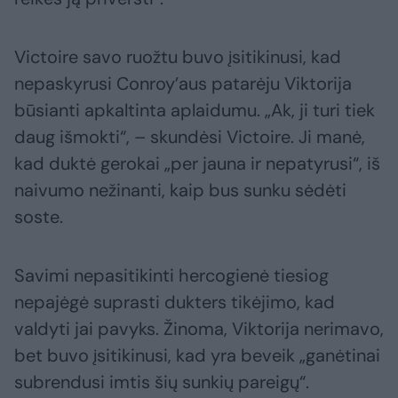
Victoire savo ruožtu buvo įsitikinusi, kad
nepaskyrusi Conroy’aus patarėju Viktorija
būsianti apkaltinta aplaidumu. „Ak, ji turi tiek
daug išmokti“, – skundėsi Victoire. Ji manė,
kad duktė gerokai „per jauna ir nepatyrusi“, iš
naivumo nežinanti, kaip bus sunku sėdėti
soste.
Savimi nepasitikinti hercogienė tiesiog
nepajėgė suprasti dukters tikėjimo, kad
valdyti jai pavyks. Žinoma, Viktorija nerimavo,
bet buvo įsitikinusi, kad yra beveik „ganėtinai
subrendusi imtis šių sunkių pareigų“.