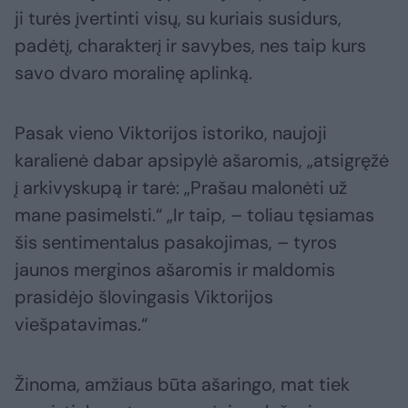
ji turės įvertinti visų, su kuriais susidurs,
padėtį, charakterį ir savybes, nes taip kurs
savo dvaro moralinę aplinką.
Pasak vieno Viktorijos istoriko, naujoji
karalienė dabar apsipylė ašaromis, „atsigręžė
į arkivyskupą ir tarė: „Prašau malonėti už
mane pasimelsti.“ „Ir taip, – toliau tęsiamas
šis sentimentalus pasakojimas, – tyros
jaunos merginos ašaromis ir maldomis
prasidėjo šlovingasis Viktorijos
viešpatavimas.“
Žinoma, amžiaus būta ašaringo, mat tiek