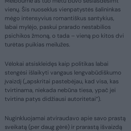
Melbourne’as tuo metu buvo šešiasdešimt
vienų. Šis nuoseklus vienpatystės šalininkas
mėgo intensyvius romantiškus santykius,
labai mylėjo, paskui prarado nestabilios
psichikos žmoną, o tada – vieną po kitos dvi
turėtas puikias meilužes.
Vėlokai atsiskleidęs kaip politikas labai
stengėsi išlaikyti vangaus lengvabūdiškumo
įvaizdį („apskritai pastebėjau, kad visa, kas
tvirtinama, niekada nebūna tiesa, ypač jei
tvirtina patys didžiausi autoritetai“).
Nuginkluojamai atviraudavo apie savo prastą
sveikatą (per daug gėrė) ir prarastą išvaizdą