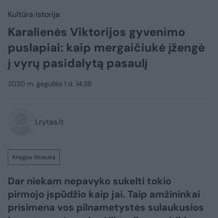
Kultūra
Istorija
Karalienės Viktorijos gyvenimo
puslapiai: kaip mergaičiukė įžengė
į vyrų pasidalytą pasaulį
2020 m. gegužės 1 d. 14:38
Lrytas.lt
Knygos ištrauka
Dar niekam nepavyko sukelti tokio
pirmojo įspūdžio kaip jai. Taip amžininkai
prisimena vos pilnametystės sulaukusios