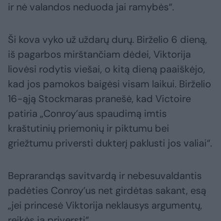
ir nė valandos neduoda jai ramybės“.
Ši kova vyko už uždarų durų. Birželio 6 dieną,
iš pagarbos mirštančiam dėdei, Viktorija
liovėsi rodytis viešai, o kitą dieną paaiškėjo,
kad jos pamokos baigėsi visam laikui. Birželio
16-ąją Stockmaras pranešė, kad Victoire
patiria „Conroy’aus spaudimą imtis
kraštutinių priemonių ir piktumu bei
griežtumu priversti dukterį paklusti jos valiai“.
Beprarandąs savitvardą ir nebesuvaldantis
padėties Conroy’us net girdėtas sakant, esą
„jei princesė Viktorija neklausys argumentų,
reikės ją priversti“.