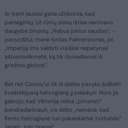
Ar bent jautėsi gana užtikrinta, kad
pamėgintų. Už rūmų sienų išties nerimavo
daugybė žmonių. „Nebus jokios naudos“, –
pavyzdžiui, manė lordas Palmerstonas, jei
„imperiją ims valdyti visiškai nepatyrusi
aštuoniolikmetė, ką tik išsivadavusi iš
griežtos globos“.
Bet net Conroy’ui tik iš dalies pavyko įkalbėti
kvėštelėjusią hercogienę jį palaikyti. Nors jis
galvojo, kad Viktoriją reikia „priversti“
bendradarbiauti, vis dėlto „nemanė, kad
Kento hercogienė turi pakankamai tvirtybės“
žengti „tokį žingsnį“.