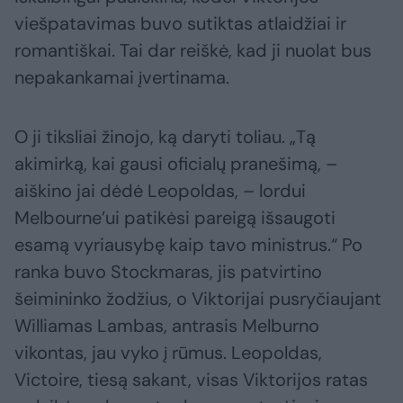
viešpatavimas buvo sutiktas atlaidžiai ir
romantiškai. Tai dar reiškė, kad ji nuolat bus
nepakankamai įvertinama.
O ji tiksliai žinojo, ką daryti toliau. „Tą
akimirką, kai gausi oficialų pranešimą, –
aiškino jai dėdė Leopoldas, – lordui
Melbourne’ui patikėsi pareigą išsaugoti
esamą vyriausybę kaip tavo ministrus.“ Po
ranka buvo Stockmaras, jis patvirtino
šeimininko žodžius, o Viktorijai pusryčiaujant
Williamas Lambas, antrasis Melburno
vikontas, jau vyko į rūmus. Leopoldas,
Victoire, tiesą sakant, visas Viktorijos ratas