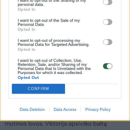
I want to opt-out of the Sharing of my
personal data.
„Kas nutiks mano numylėtai mergaitei, tokiai
Opted In
jaunai? – klausė savęs Victoire. – Labiausiai
I want to opt-out of the Sale of my
baiminausi, kad per daug ją mylėjau.“
Personal Data.
Opted In
I want to opt-out of processing my
Pagaliau Victoire nutraukia savo
Personal Data for Targeted Advertising.
Opted In
apmąstymus ir sako mums, kad „bučiniu
pažadino savo brangią dukrelę!“ Tačiau pati
I want to opt-out of Collection, Use,
Retention, Sale, and/or Sharing of my
Viktorija, dienoraštyje aprašydama tos
Personal Data that Is Unrelated with the
Purposes for which it was collected.
dienos įvykius, apie tai nė neužsimena. Tuo
Opted Out
metu bendravimą su motina ji apskritai jau
CONFIRM
trynė iš atminties.
Data Deletion
Data Access
Privacy Policy
„Labai vikriai“ pakilusi iš savo lovelės šalia
motinos lovos, Viktorija apsivilko baltą