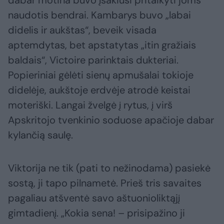
dabar motina buvo įsakiusi pritaikyti joms
naudotis bendrai. Kambarys buvo „labai
didelis ir aukštas“, beveik visada
aptemdytas, bet apstatytas „itin gražiais
baldais“, Victoire parinktais dukteriai.
Popieriniai gėlėti sienų apmušalai tokioje
didelėje, aukštoje erdvėje atrodė keistai
moteriški. Langai žvelgė į rytus, į virš
Apskritojo tvenkinio soduose apačioje dabar
kylančią saulę.
Viktorija ne tik (pati to nežinodama) pasiekė
sostą, ji tapo pilnametė. Prieš tris savaites
pagaliau atšventė savo aštuonioliktąjį
gimtadienį. „Kokia sena! – prisipažino ji