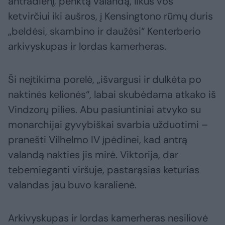
antradienį, penktą valandą, likus vos
ketvirčiui iki aušros, į Kensingtono rūmų duris
„beldėsi, skambino ir daužėsi“ Kenterberio
arkivyskupas ir lordas kamerheras.
Ši neįtikima porelė, „išvargusi ir dulkėta po
naktinės kelionės“, labai skubėdama atkako iš
Vindzorų pilies. Abu pasiuntiniai atvyko su
monarchijai gyvybiškai svarbia užduotimi –
pranešti Vilhelmo IV įpėdinei, kad antrą
valandą nakties jis mirė. Viktorija, dar
tebemieganti viršuje, pastarąsias keturias
valandas jau buvo karalienė.
Arkivyskupas ir lordas kamerheras nesiliovė