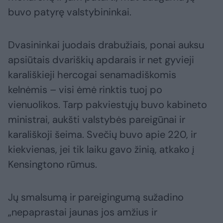
buvo patyrę valstybininkai.
Dvasininkai juodais drabužiais, ponai auksu
apsiūtais dvariškių apdarais ir net gyvieji
karališkieji hercogai senamadiškomis
kelnėmis – visi ėmė rinktis tuoj po
vienuolikos. Tarp pakviestųjų buvo kabineto
ministrai, aukšti valstybės pareigūnai ir
karališkoji šeima. Svečių buvo apie 220, ir
kiekvienas, jei tik laiku gavo žinią, atkako į
Kensingtono rūmus.
Jų smalsumą ir pareigingumą sužadino
„nepaprastai jaunas jos amžius ir