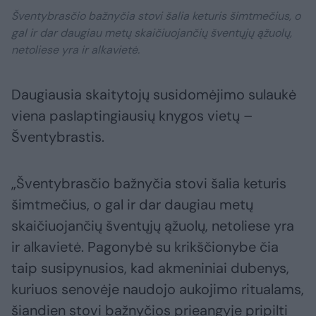
Šventybrasčio bažnyčia stovi šalia keturis šimtmečius, o
gal ir dar daugiau metų skaičiuojančių šventųjų ąžuolų,
netoliese yra ir alkavietė.
Daugiausia skaitytojų susidomėjimo sulaukė
viena paslaptingiausių knygos vietų –
Šventybrastis.
„Šventybrasčio bažnyčia stovi šalia keturis
šimtmečius, o gal ir dar daugiau metų
skaičiuojančių šventųjų ąžuolų, netoliese yra
ir alkavietė. Pagonybė su krikščionybe čia
taip susipynusios, kad akmeniniai dubenys,
kuriuos senovėje naudojo aukojimo ritualams,
šiandien stovi bažnyčios prieangyje pripilti