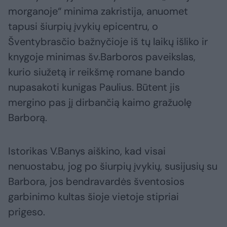
morganoje“ minima zakristija, anuomet
tapusi šiurpių įvykių epicentru, o
Šventybrasčio bažnyčioje iš tų laikų išliko ir
knygoje minimas šv.Barboros paveikslas,
kurio siužetą ir reikšmę romane bando
nupasakoti kunigas Paulius. Būtent jis
mergino pas jį dirbančią kaimo gražuolę
Barborą.
Istorikas V.Banys aiškino, kad visai
nenuostabu, jog po šiurpių įvykių, susijusių su
Barbora, jos bendravardės šventosios
garbinimo kultas šioje vietoje stipriai
prigeso.