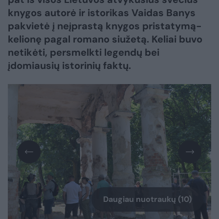
knygos autorė ir istorikas Vaidas Banys
pakvietė į neįprastą knygos pristatymą-
kelionę pagal romano siužetą. Keliai buvo
netikėti, persmelkti legendų bei
įdomiausių istorinių faktų.
Daugiau nuotraukų (10)