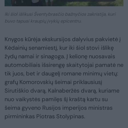
Iki šiol išlikusi Šventybrasčio bažnyčios zakristija, kuri
buvo tapusi kraupių įvykių epicentru.
Knygos kūrėja ekskursijos dalyvius pakvietė į
Kėdainių senamiestį, kur iki šiol stovi išlikę
žydų namai ir sinagoga. Į kelionę nuosavais
automobiliais išsirengę skaitytojai pamatė ne
tik juos, bet ir daugelį romane minimų vietų:
grafų Komorovskių šeimai priklausiusį
Sirutiškio dvarą, Kalnaberžės dvarą, kuriame
nuo vaikystės pamilęs šį kraštą kartu su
šeima gyveno Rusijos imperijos ministras
pirmininkas Piotras Stolypinas.