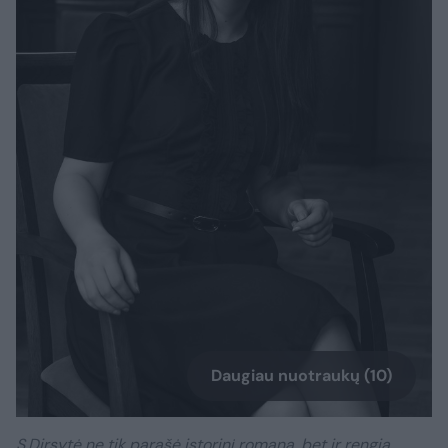
Daugiau nuotraukų (10)
S.Dirsytė ne tik parašė istorinį romaną, bet ir rengia