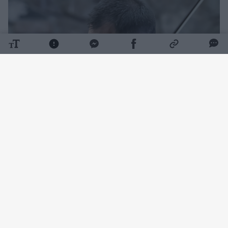
Daugiau nuotraukų (115)
Publiką pakerėjo specialiai šiam vakarui
parengta programa, kurioje nuskambėjo H.
Purcello, B. Britteno ir F. Schuberto kūriniai,
atvėrę tris skirtingų epochų ir stilistikų
pasaulius, virpančius romantizmo šviesa.