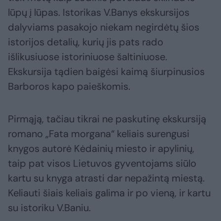
lūpų į lūpas. Istorikas V.Banys ekskursijos
dalyviams pasakojo niekam negirdėtų šios
istorijos detalių, kurių jis pats rado
išlikusiuose istoriniuose šaltiniuose.
Ekskursija tądien baigėsi kaimą šiurpinusios
Barboros kapo paieškomis.
Pirmąją, tačiau tikrai ne paskutinę ekskursiją
romano „Fata morgana“ keliais surengusi
knygos autorė Kėdainių miesto ir apylinių,
taip pat visos Lietuvos gyventojams siūlo
kartu su knyga atrasti dar nepažintą miestą.
Keliauti šiais keliais galima ir po vieną, ir kartu
su istoriku V.Baniu.