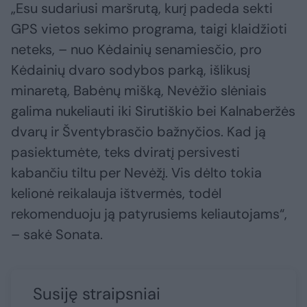
„Esu sudariusi maršrutą, kurį padeda sekti
GPS vietos sekimo programa, taigi klaidžioti
neteks, – nuo Kėdainių senamiesčio, pro
Kėdainių dvaro sodybos parką, išlikusį
minaretą, Babėnų mišką, Nevėžio slėniais
galima nukeliauti iki Sirutiškio bei Kalnaberžės
dvarų ir Šventybrasčio bažnyčios. Kad ją
pasiektumėte, teks dviratį persivesti
kabančiu tiltu per Nevėžį. Vis dėlto tokia
kelionė reikalauja ištvermės, todėl
rekomenduoju ją patyrusiems keliautojams“,
– sakė Sonata.
Susiję straipsniai