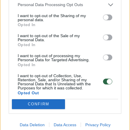
Personal Data Processing Opt Outs
I want to opt-out of the Sharing of my
Pasakojama, kad kaimo gyventojus bauginusi
personal data.
Opted In
naktimis vaikštanti ir ramybės gyviesiems
neduodanti tragiškai mirusios Barboros
I want to opt-out of the Sale of my
Personal Data.
šmėkla. Jos istorija taip pat įamžinta romane
Opted In
„Fata morgana“.
I want to opt-out of processing my
Personal Data for Targeted Advertising.
Opted In
Pasak V.Banio, kunigą nuo mirusios Barboros
I want to opt-out of Collection, Use,
naktinių žygių net saugojo ginkluota apsauga.
Retention, Sale, and/or Sharing of my
Personal Data that Is Unrelated with the
Purposes for which it was collected.
Vietos gyventojai pasakoja, kad vaidentis ji
Opted Out
nustojo tik tuomet, kai vyrai atkasė Barboros
CONFIRM
kapą ir pasielgė su jos kūnu taip, kaip dažnai
tuo metu elgdavosi su moterimis, kurias
palaikydavo raganomis.
Data Deletion
Data Access
Privacy Policy