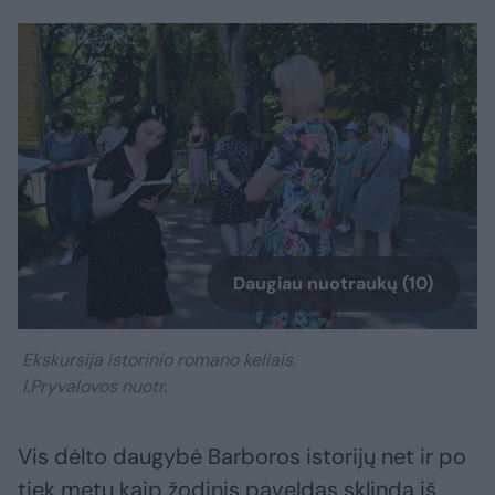
Daugiau nuotraukų (10)
Ekskursija istorinio romano keliais.
I.Pryvalovos nuotr.
Vis dėlto daugybė Barboros istorijų net ir po
tiek metų kaip žodinis paveldas sklinda iš