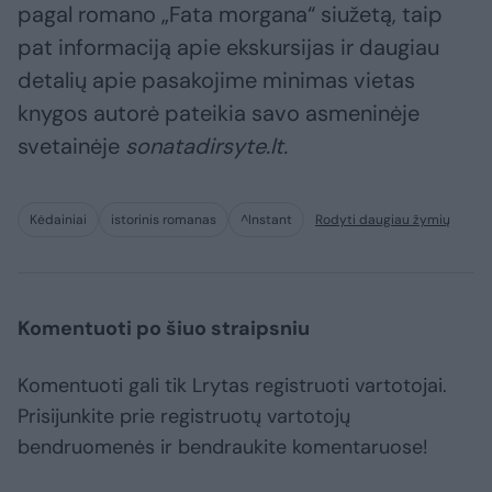
pagal romano „Fata morgana“ siužetą, taip
pat informaciją apie ekskursijas ir daugiau
detalių apie pasakojime minimas vietas
knygos autorė pateikia savo asmeninėje
svetainėje
sonatadirsyte.lt.
Kėdainiai
istorinis romanas
^Instant
Rodyti daugiau žymių
Komentuoti po šiuo straipsniu
Komentuoti gali tik Lrytas registruoti vartotojai.
Prisijunkite prie registruotų vartotojų
bendruomenės ir bendraukite komentaruose!