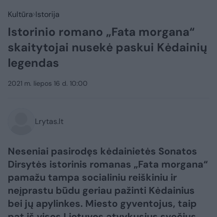
Kultūra
Istorija
Istorinio romano „Fata morgana“
skaitytojai nusekė paskui Kėdainių
legendas
2021 m. liepos 16 d. 10:00
Lrytas.lt
Neseniai pasirodęs kėdainietės Sonatos
Dirsytės istorinis romanas „Fata morgana“
pamažu tampa socialiniu reiškiniu ir
neįprastu būdu geriau pažinti Kėdainius
bei jų apylinkes. Miesto gyventojus, taip
pat iš visos Lietuvos atvykusius svečius