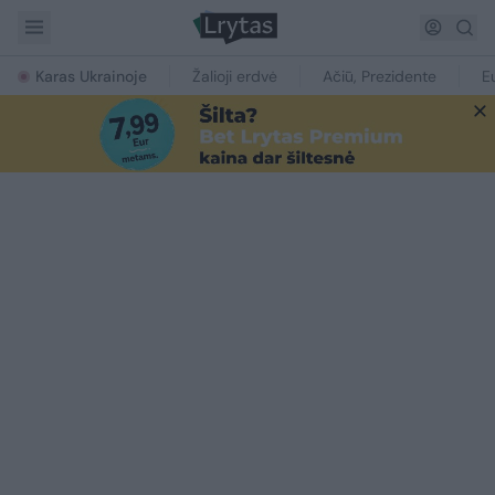
Karas Ukrainoje
Žalioji erdvė
Ačiū, Prezidente
E