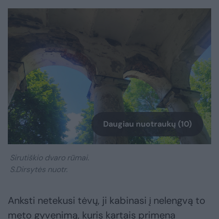
Daugiau nuotraukų (10)
Sirutiškio dvaro rūmai.
S.Dirsytės nuotr.
Anksti netekusi tėvų, ji kabinasi į nelengvą to
meto gyvenimą, kuris kartais primena