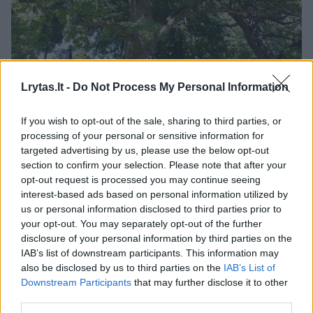
Lrytas.lt -
Do Not Process My Personal Information
If you wish to opt-out of the sale, sharing to third parties, or
processing of your personal or sensitive information for
Daugiau nuotraukų (10)
targeted advertising by us, please use the below opt-out
section to confirm your selection. Please note that after your
opt-out request is processed you may continue seeing
Šimtamečiai Šventybrasčio ąžuolai.
interest-based ads based on personal information utilized by
I.Pryvalovos nuotr.
us or personal information disclosed to third parties prior to
your opt-out. You may separately opt-out of the further
disclosure of your personal information by third parties on the
Istorikas V.Banys patvirtino: prieš šimtmetį
IAB’s list of downstream participants. This information may
Šventybrastyje vykę šiurpūs įvykiai, visas
also be disclosed by us to third parties on the
IAB’s List of
Downstream Participants
that may further disclose it to other
kaimas vakarop apmirdavo. Vaikai buvo
third parties.
suvaromi į namus, durys ir langai užveriami.