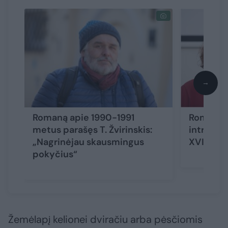
→
Romaną apie 1990-1991
Romanas 
metus parašęs T. Žvirinskis:
intrigų i
„Nagrinėjau skausmingus
XVI amži
pokyčius“
Žemėlapį kelionei dviračiu arba pėsčiomis