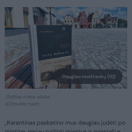
Daugiau nuotraukų (10)
Didžioji rinkos aikštė.
S.Dirsytės nuotr.
„Karantinas paskatino mus daugiau judėti po
gimtinę, geriau pažinti miestus ir miestelius,