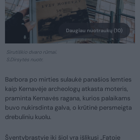
Daugiau nuotraukų (10)
Sirutiškio dvaro rūmai.
S.Dirsytės nuotr.
Barbora po mirties sulaukė panašios lemties
kaip Kernavėje archeologų atkasta moteris,
praminta Kernavės ragana, kurios palaikams
buvo nukirsdinta galva, o krūtinė persmeigta
drebuliniu kuolu.
Šventybrastyje iki šiol yra išlikusi „Fatoje