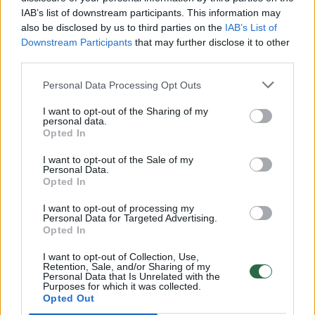
IAB’s list of downstream participants. This information may
Nuo XVII a. vidurio praminti Kryžiaus kelio
also be disclosed by us to third parties on the
IAB’s List of
Downstream Participants
that may further disclose it to other
stočių nuoseklų išsidėstymą atitikę takai,
third parties.
ilgainiui virtę gatvelėmis. Žemaičių Kalvarijoje
Personal Data Processing Opt Outs
buvo sukurtas labiau išplėtotas ilgesnysis
Kryžiaus kelio variantas. Jėzaus kančios kelią
I want to opt-out of the Sharing of my
personal data.
(Via Dolorosa) čia sudaro dvidešimt stočių
Opted In
devyniolikoje koplyčių. Vadinamajame
I want to opt-out of the Sale of my
Suėmimo kelyje (Via Captivitatis) yra dešimt
Personal Data.
Opted In
stočių.
I want to opt-out of processing my
Personal Data for Targeted Advertising.
Opted In
1748 m. vyskupas Antanas Dominykas
I want to opt-out of Collection, Use,
Tiškevičius (1692-1762) pastatė naują
Retention, Sale, and/or Sharing of my
Personal Data that Is Unrelated with the
medinę bažnyčią, 1750 m. konsekruotą Švč.
Purposes for which it was collected.
Opted Out
Mergelės Marijos Ėmimo į dangų vardu.