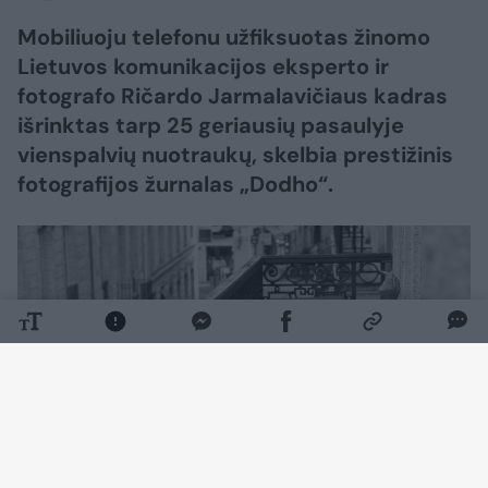
Mobiliuoju telefonu užfiksuotas žinomo
Lietuvos komunikacijos eksperto ir
fotografo Ričardo Jarmalavičiaus kadras
išrinktas tarp 25 geriausių pasaulyje
vienspalvių nuotraukų, skelbia prestižinis
fotografijos žurnalas „Dodho“.
Daugiau nuotraukų (2)