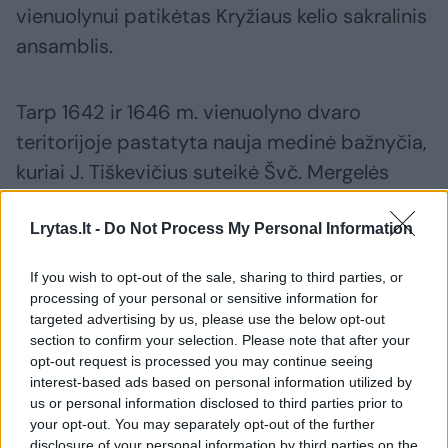
vienuolynui patikėtas Kryžiaus kelio sakralinis
ansamblis.
Tarp 1642 ir 1646 m. vienuolyno dvaro
teritorijoje pastatyta nauja medinė bažnyčia,
kuriai J. Tiškevičius suteikė Švč. Mergelės
Marijos Užmigimo titulą. Ankstesnis Žemaičių
Kalvarjos bažnyčios pastatas buvo
Lrytas.lt -
Do Not Process My Personal Information
paverstas viena iš koplyčių, žymėjusių Jėzaus
If you wish to opt-out of the sale, sharing to third parties, or
maldos Alyvų kalne vietą.
processing of your personal or sensitive information for
targeted advertising by us, please use the below opt-out
section to confirm your selection. Please note that after your
Kalvarijų ansamblio planas, dabartinius
opt-out request is processed you may continue seeing
interest-based ads based on personal information utilized by
kontūrus įgijęs dar J.Tiškevičiaus laikais,
us or personal information disclosed to third parties prior to
galutinai susiformavo XVII a. pab.-XVIII a. pr.
your opt-out. You may separately opt-out of the further
disclosure of your personal information by third parties on the