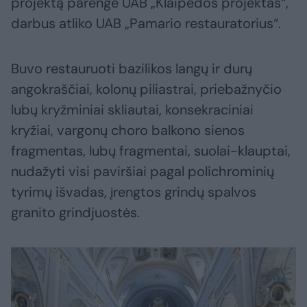
projektą parengė UAB „Klaipėdos projektas“,
darbus atliko UAB „Pamario restauratorius“.
Buvo restauruoti bazilikos langų ir durų
angokraščiai, kolonų piliastrai, priebažnyčio
lubų kryžminiai skliautai, konsekraciniai
kryžiai, vargonų choro balkono sienos
fragmentas, lubų fragmentai, suolai-klauptai,
nudažyti visi paviršiai pagal polichrominių
tyrimų išvadas, įrengtos grindų spalvos
granito grindjuostės.