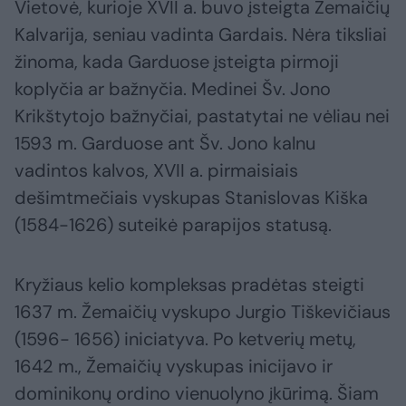
Vietovė, kurioje XVII a. buvo įsteigta Žemaičių
Kalvarija, seniau vadinta Gardais. Nėra tiksliai
žinoma, kada Garduose įsteigta pirmoji
koplyčia ar bažnyčia. Medinei Šv. Jono
Krikštytojo bažnyčiai, pastatytai ne vėliau nei
1593 m. Garduose ant Šv. Jono kalnu
vadintos kalvos, XVII a. pirmaisiais
dešimtmečiais vyskupas Stanislovas Kiška
(1584-1626) suteikė parapijos statusą.
Kryžiaus kelio kompleksas pradėtas steigti
1637 m. Žemaičių vyskupo Jurgio Tiškevičiaus
(1596- 1656) iniciatyva. Po ketverių metų,
1642 m., Žemaičių vyskupas inicijavo ir
dominikonų ordino vienuolyno įkūrimą. Šiam