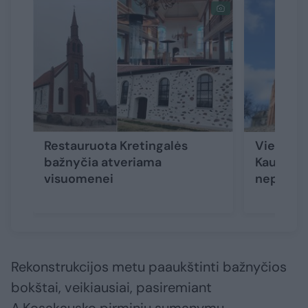
Restauruota Kretingalės
Viena gra
bažnyčia atveriama
Kauno ba
visuomenei
nepavoj
Rekonstrukcijos metu paaukštinti bažnyčios
bokštai, veikiausiai, pasiremiant
A.Kosakausko pirminiu sumanymu.