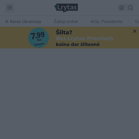
Karas Ukrainoje
Žalioji erdvė
Ačiū, Prezidente
E