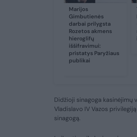
Marijos
Gimbutienės
darbai prilygsta
Rozetos akmens
hieroglifų
iššifravimui:
pristatys Paryžiaus
publikai
Didžioji sinagoga kasinėjimų 
Vladislavo IV Vazos privilegiją
sinagogą.