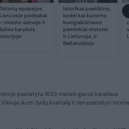
Totorių epopėjos
Istorikas paaiškino,
Lietuvoje pėdsakai
kodėl kai kuriems
– miesto sienoje ir
kunigaikščiams
šalies karybos
paminklai statomi
istorijoje
ir Lietuvoje, ir
Baltarusijoje
vietoje pastatyta 1633 metais gavus karaliaus
 Vilniuje įkurti žydų kvartalą ir ten pastatyti mūrin