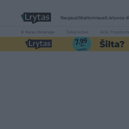
Naujausi
Skaitomiausi
Lietuvos d
Karas Ukrainoje
Žalioji erdvė
Ačiū, Prezident