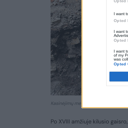
Opted 
I want t
Opted 
I want 
Advertis
Opted 
I want t
of my P
was col
Opted 
Kasinėjimų metu buvo atrasti dveji la
Po XVIII amžiuje kilusio gaisro