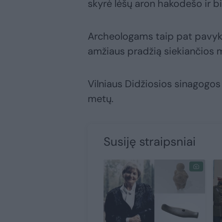
skyrė lėšų aron hakodešo ir b
Archeologams taip pat pavyko a
amžiaus pradžią siekiančios 
Vilniaus Didžiosios sinagogos
metų.
Susiję straipsniai