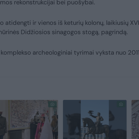
imos rekonstrukcijai bei puošybai.
tidengti ir vienos iš keturių kolonų, laikiusių XVI
mūrinės Didžiosios sinagogos stogą, pagrindą.
 komplekso archeologiniai tyrimai vyksta nuo 201