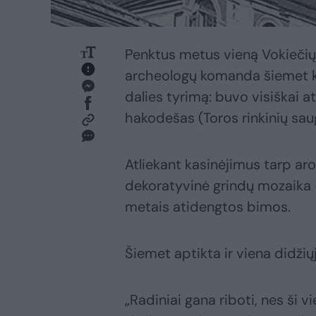
Penktus metus vieną Vokiečių g
archeologų komanda šiemet ko
dalies tyrimą: buvo visiškai 
hakodešas (Toros rinkinių saug
Atliekant kasinėjimus tarp aro
dekoratyvinė grindų mozaika –
metais atidengtos bimos.
Šiemet aptikta ir viena didžių
„Radiniai gana riboti, nes ši 