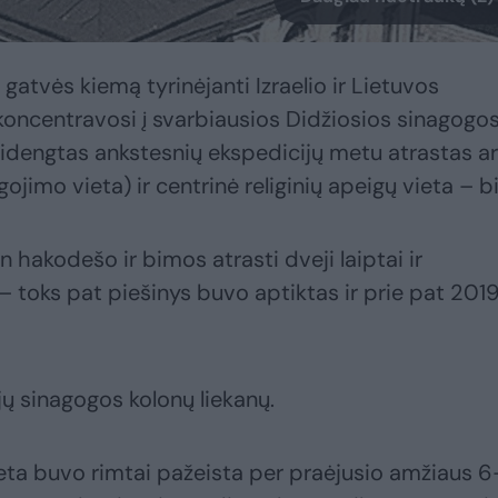
atvės kiemą tyrinėjanti Izraelio ir Lietuvos
ncentravosi į svarbiausios Didžiosios sinagogo
atidengtas ankstesnių ekspedicijų metu atrastas a
ojimo vieta) ir centrinė religinių apeigų vieta – b
n hakodešo ir bimos atrasti dveji laiptai ir
 toks pat piešinys buvo aptiktas ir prie pat 201
jų sinagogos kolonų liekanų.
vieta buvo rimtai pažeista per praėjusio amžiaus 6