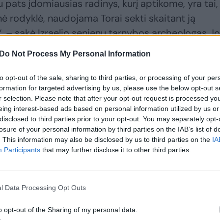
pats įdomiausias radinys, kurį aptikome, yra tai,
nė rodyklė, naudojama Torai sekti skaitant ją
– sakė Izraelio senienų tarnybos archeologas J
Do Not Process My Personal Information
to opt-out of the sale, sharing to third parties, or processing of your per
ntai, dekoruoti mėlynos, dar vadinamos Šagalo,
formation for targeted advertising by us, please use the below opt-out s
nebuvo matyti net ir istorinėse nuotraukose, nes 
r selection. Please note that after your opt-out request is processed y
eing interest-based ads based on personal information utilized by us or
disclosed to third parties prior to your opt-out. You may separately opt-
losure of your personal information by third parties on the IAB’s list of
. This information may also be disclosed by us to third parties on the
IA
Participants
that may further disclose it to other third parties.
l Data Processing Opt Outs
o opt-out of the Sharing of my personal data.