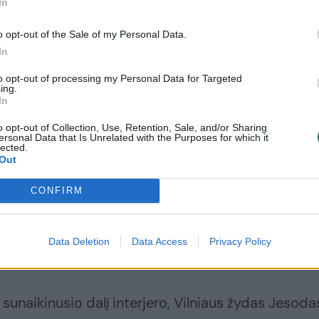
In
o opt-out of the Sale of my Personal Data.
In
to opt-out of processing my Personal Data for Targeted
ing.
In
o opt-out of Collection, Use, Retention, Sale, and/or Sharing
ersonal Data that Is Unrelated with the Purposes for which it
lected.
Out
CONFIRM
Daugiau nuotraukų (2)
Data Deletion
Data Access
Privacy Policy
iptai ir dekoratyvinė grindų mozaika.
, sunaikinusio dalį interjero, Vilniaus žydas Jesoda