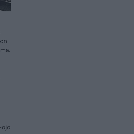
s
ron
ima.
9
-ojo