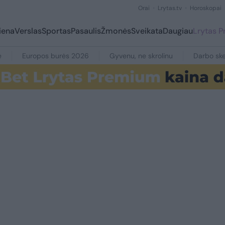
Orai
Lrytas.tv
Horoskopai
iena
Verslas
Sportas
Pasaulis
Žmonės
Sveikata
Daugiau
Lrytas 
e
Europos burės 2026
Gyvenu, ne skrolinu
Darbo ske