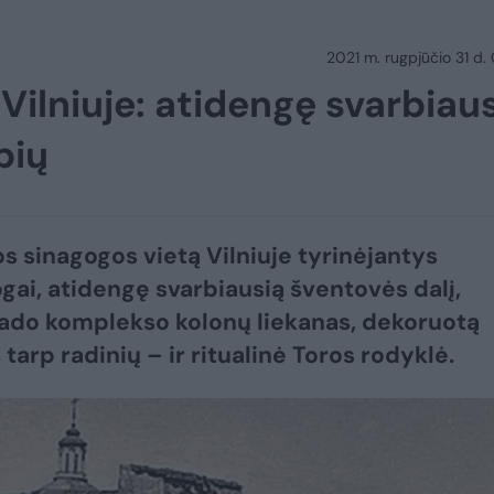
2021 m. rugpjūčio 31 d.
ilniuje: atidengę svarbiau
bių
os sinagogos vietą Vilniuje tyrinėjantys
gai, atidengę svarbiausią šventovės dalį,
ado komplekso kolonų liekanas, dekoruotą
tarp radinių – ir ritualinė Toros rodyklė.