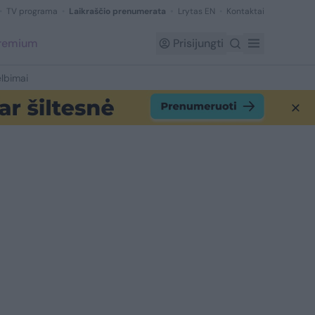
TV programa
Laikraščio prenumerata
Lrytas EN
Kontaktai
Premium
Prisijungti
lbimai