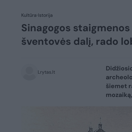
Kultūra
Istorija
Sinagogos staigmenos V
šventovės dalį, rado lo
Didžiosi
Lrytas.lt
archeolo
šiemet r
mozaiką, 