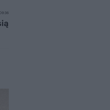
 09:36
sią