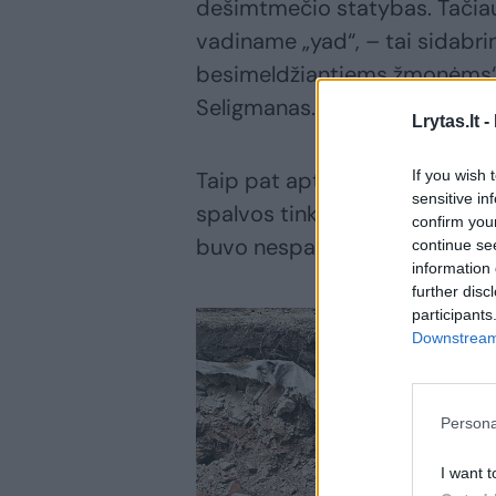
dešimtmečio statybas. Tačiau 
vadiname „yad“, – tai sidabri
besimeldžiantiems žmonėms“, 
Seligmanas.
Lrytas.lt -
If you wish 
Taip pat aptikti sienų fragme
sensitive in
spalvos tinku – šio elemento 
confirm you
buvo nespalvotos.
continue se
information 
further disc
participants
Downstream 
Persona
I want t