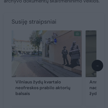
archyvo dokumentų skaitmeninimo veiklos.
Susiję straipsniai
→
Vilniaus žydų kvartalo
Anne's F
neofreskos prabilo aktorių
naciams 
balsais
žydų tau