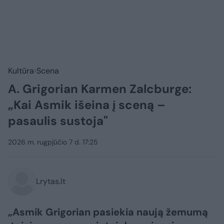
Kultūra
Scena
A. Grigorian Karmen Zalcburge:
„Kai Asmik išeina į sceną –
pasaulis sustoja"
2026 m. rugpjūčio 7 d. 17:25
Lrytas.lt
„Asmik Grigorian pasiekia naują žemumą