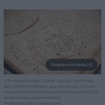
Daugiau nuotraukų (4)
​1751 m. Issacharo Ber Carmoly (taip pat žinomo kaip
Behr Lehmann) rankraštis apie astronomiją. (Lietuvos
nacionalinės Martyno Mažvydo bibliotekos ir YIVO Žydų
tyrimų instituto Niujorke leidimu)
Th.Robinson (Getty Images) nuotr.