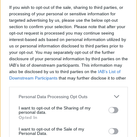
If you wish to opt-out of the sale, sharing to third parties, or
processing of your personal or sensitive information for
Šie geto darbininkai, kurie buvo vadinami
targeted advertising by us, please use the below opt-out
section to confirm your selection. Please note that after your
„Popieriaus brigada“, rizikavo savo gyvybe ir
opt-out request is processed you may continue seeing
ant savo kūnų slėpė medžiagą, kurią slapta
interest-based ads based on personal information utilized by
gabeno į Vilniaus getą, kur ji buvo
us or personal information disclosed to third parties prior to
your opt-out. You may separately opt-out of the further
paslepiama.
disclosure of your personal information by third parties on the
IAB’s list of downstream participants. This information may
also be disclosed by us to third parties on the
IAB’s List of
Ši išsaugota medžiaga buvo atrasta po karo,
Downstream Participants
that may further disclose it to other
o 1948 m. vėl išgelbėta sovietų lietuvių
third parties.
bibliotekininko Antano Ulpio ir paslėpta
Personal Data Processing Opt Outs
Švento Jurgio bažnyčioje (sovietų
I want to opt-out of the Sharing of my
pertvarkytoje į Lietuvos knygų rūmus), kol
personal data.
Opted In
1989 m. buvo atrasta.
I want to opt-out of the Sale of my
Personal Data.