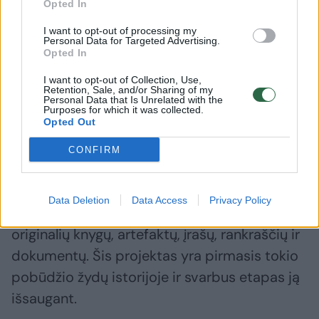
Opted In
2017 m. Lietuvos nacionalinėje bibliotekoje
taip pat aptikta apie 170 tūkst. papildomų
I want to opt-out of processing my
Personal Data for Targeted Advertising.
dokumentų, įskaitant retus ir neskelbtus
Opted In
kūrinius.
I want to opt-out of Collection, Use,
Retention, Sale, and/or Sharing of my
Personal Data that Is Unrelated with the
Purposes for which it was collected.
Šios knygos ir dokumentai, padalinti istorijos
Opted Out
ir saugomi Niujorke bei Vilniuje, yra per
CONFIRM
Holokaustą išlikę kultūriniai liudijimai.
Data Deletion
Data Access
Privacy Policy
Juos sudaro maždaug 4,1 mln. puslapių
originalių knygų, artefaktų, įrašų, rankraščių ir
dokumentų. Šis projektas yra pirmasis tokio
pobūdžio žydų istorijoje ir svarbus etapas ją
išsaugant.