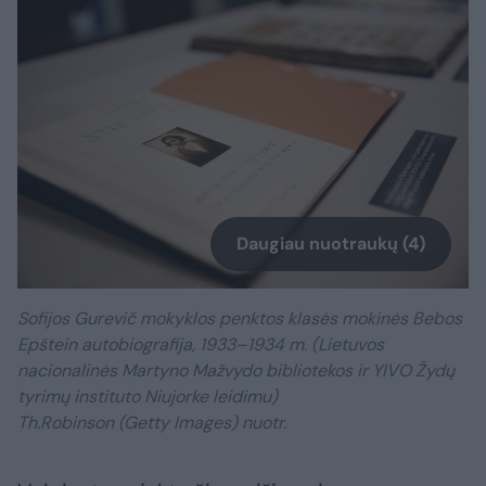
Daugiau nuotraukų (4)
Sofijos Gurevič mokyklos penktos klasės mokinės Bebos
Epštein autobiografija, 1933–1934 m. (Lietuvos
nacionalinės Martyno Mažvydo bibliotekos ir YIVO Žydų
tyrimų instituto Niujorke leidimu)
Th.Robinson (Getty Images) nuotr.