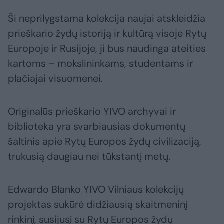
Ši neprilygstama kolekcija naujai atskleidžia
prieškario žydų istoriją ir kultūrą visoje Rytų
Europoje ir Rusijoje, ji bus naudinga ateities
kartoms – mokslininkams, studentams ir
plačiajai visuomenei.
Originalūs prieškario YIVO archyvai ir
biblioteka yra svarbiausias dokumentų
šaltinis apie Rytų Europos žydų civilizaciją,
trukusią daugiau nei tūkstantį metų.
Edwardo Blanko YIVO Vilniaus kolekcijų
projektas sukūrė didžiausią skaitmeninį
rinkinį, susijusį su Rytų Europos žydų