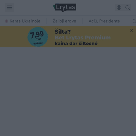
Karas Ukrainoje
Žalioji erdvė
Ačiū, Prezidente
E