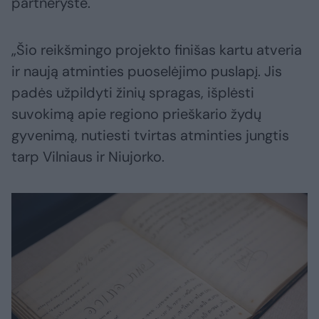
partnerystė.
„Šio reikšmingo projekto finišas kartu atveria
ir naują atminties puoselėjimo puslapį. Jis
padės užpildyti žinių spragas, išplėsti
suvokimą apie regiono prieškario žydų
gyvenimą, nutiesti tvirtas atminties jungtis
tarp Vilniaus ir Niujorko.