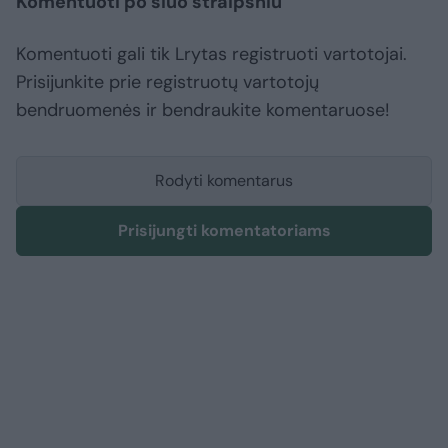
Komentuoti po šiuo straipsniu
Komentuoti gali tik Lrytas registruoti vartotojai.
Prisijunkite prie registruotų vartotojų
bendruomenės ir bendraukite komentaruose!
Rodyti komentarus
Prisijungti komentatoriams