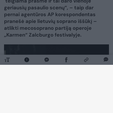
teigiama prasme ir tai daro vienoje
geriausių pasaulio scenų“, – taip dar
pernai agentūros AP korespondentas
pranešė apie lietuvių soprano iššūkį –
atlikti mecosoprano partiją operoje
„Karmen“ Zalcburgo festivalyje.
Daugiau nuotraukų (7)