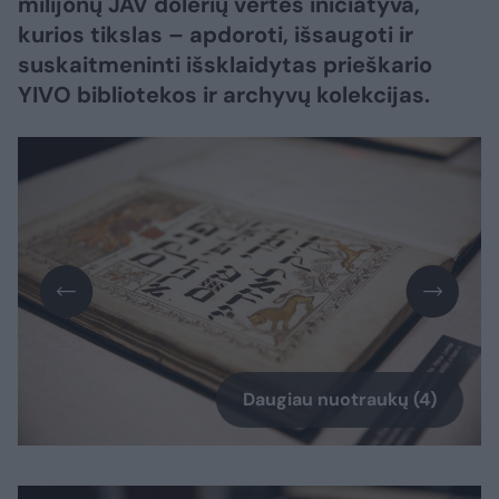
milijonų JAV dolerių vertės iniciatyva,
kurios tikslas – apdoroti, išsaugoti ir
suskaitmeninti išsklaidytas prieškario
YIVO bibliotekos ir archyvų kolekcijas.
Daugiau nuotraukų (4)