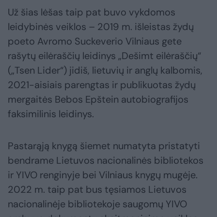
Už šias lėšas taip pat buvo vykdomos
leidybinės veiklos – 2019 m. išleistas žydų
poeto Avromo Suckeverio Vilniaus gete
rašytų eilėraščių leidinys „Dešimt eilėraščių“
(„Tsen Lider“) jidiš, lietuvių ir anglų kalbomis,
2021-aisiais parengtas ir publikuotas žydų
mergaitės Bebos Epštein autobiografijos
faksimilinis leidinys.
Pastarąją knygą šiemet numatyta pristatyti
bendrame Lietuvos nacionalinės bibliotekos
ir YIVO renginyje bei Vilniaus knygų mugėje.
2022 m. taip pat bus tęsiamos Lietuvos
nacionalinėje bibliotekoje saugomų YIVO