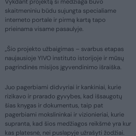
Vykdant projektą ši medžiaga buvo
skaitmeniniu būdu sujungta specialiame
interneto portale ir pirmą kartą tapo
prieinama visame pasaulyje.
„Šio projekto užbaigimas – svarbus etapas
naujausioje YIVO instituto istorijoje ir mūsų
pagrindinės misijos įgyvendinimo išraiška.
Juo pagerbiami didvyriai ir kankiniai, kurie
rizikavo ir prarado gyvybes, kad išsaugotų
šias knygas ir dokumentus, taip pat
pagerbiami mokslininkai ir vizionieriai, kurie
supranta, kad šios medžiagos reikšmė yra kur
kas platesnė, nei puslapyje užrašyti žodžiai.