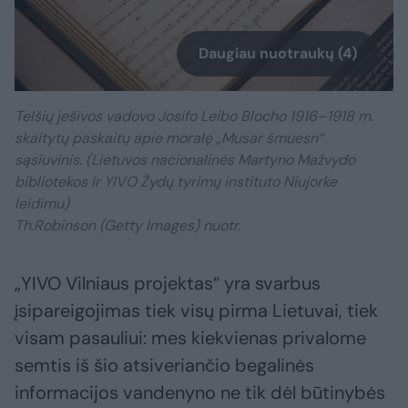
Daugiau nuotraukų (4)
Telšių ješivos vadovo Josifo Leibo Blocho 1916–1918 m.
skaitytų paskaitų apie moralę „Musar šmuesn“
sąsiuvinis. (Lietuvos nacionalinės Martyno Mažvydo
bibliotekos ir YIVO Žydų tyrimų instituto Niujorke
leidimu)
Th.Robinson (Getty Images) nuotr.
„YIVO Vilniaus projektas“ yra svarbus
įsipareigojimas tiek visų pirma Lietuvai, tiek
visam pasauliui: mes kiekvienas privalome
semtis iš šio atsiveriančio begalinės
informacijos vandenyno ne tik dėl būtinybės