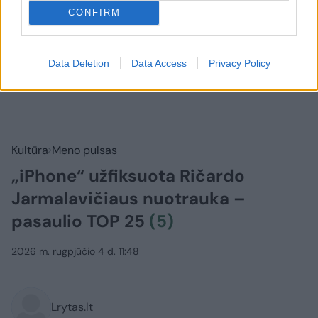
CONFIRM
Data Deletion
Data Access
Privacy Policy
Kultūra
Meno pulsas
„iPhone“ užfiksuota Ričardo
Jarmalavičiaus nuotrauka –
pasaulio TOP 25
(5)
2026 m. rugpjūčio 4 d. 11:48
Lrytas.lt