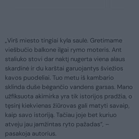
„Virš miesto tingiai kyla saulė. Gretimame
viešbučio balkone ilgai rymo moteris. Ant
staliuko stovi dar naktį nugerta viena alaus
skardinė ir du karštai garuojantys šviežios
kavos puodeliai. Tuo metu iš kambario
sklinda duše bėgančio vandens garsas. Mano
užfiksuota akimirka yra tik istorijos pradžia, o
tęsinį kiekvienas žiūrovas gali matyti savaip,
kaip savo istoriją. Tačiau joje bet kuriuo
atveju jau įamžintas ryto pažadas“, –
pasakoja autorius.