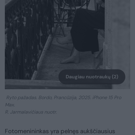
Daugiau nuotraukų (2)
Ryto pažadas. Bordo, Prancūzija, 2025. iPhone 15 Pro
Max.
R. Jarmalavičiaus nuotr.
Fotomenininkas yra pelnęs aukščiausius