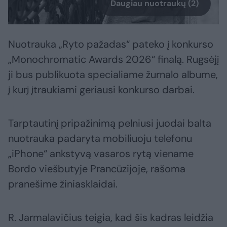
Daugiau nuotraukų (2)
Nuotrauka „Ryto pažadas“ pateko į konkurso
„Monochromatic Awards 2026“ finalą. Rugsėjį
ji bus publikuota specialiame žurnalo albume,
į kurį įtraukiami geriausi konkurso darbai.
Tarptautinį pripažinimą pelniusi juodai balta
nuotrauka padaryta mobiliuoju telefonu
„iPhone“ ankstyvą vasaros rytą viename
Bordo viešbutyje Prancūzijoje, rašoma
pranešime žiniasklaidai.
R. Jarmalavičius teigia, kad šis kadras leidžia