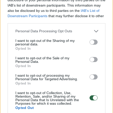
IAB’s list of downstream participants. This information may
also be disclosed by us to third parties on the
IAB’s List of
Downstream Participants
that may further disclose it to other
Komentuoti po šiuo straipsniu
third parties.
Komentuoti gali tik Lrytas registruoti vartotojai.
Personal Data Processing Opt Outs
Prisijunkite prie registruotų vartotojų
I want to opt-out of the Sharing of my
personal data.
bendruomenės ir bendraukite komentaruose!
Opted In
I want to opt-out of the Sale of my
Personal Data.
Rodyti komentarus
Opted In
Prisijungti komentatoriams
I want to opt-out of processing my
Personal Data for Targeted Advertising.
Opted In
I want to opt-out of Collection, Use,
Retention, Sale, and/or Sharing of my
Personal Data that Is Unrelated with the
Purposes for which it was collected.
Opted Out