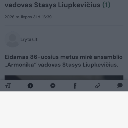
vadovas Stasys Liupkevičius
(1)
2026 m. liepos 31 d. 16:39
Lrytas.lt
Eidamas 86-uosius metus mirė ansamblio
„Armonika“ vadovas Stasys Liupkevičius.