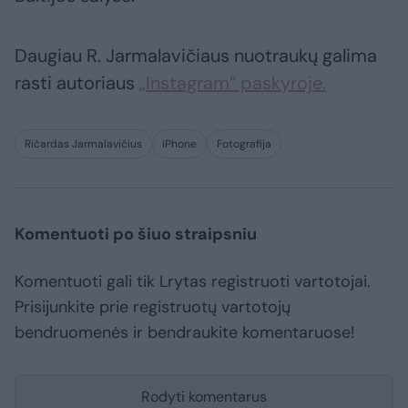
Daugiau R. Jarmalavičiaus nuotraukų galima
rasti autoriaus
„Instagram“ paskyroje.
Ričardas Jarmalavičius
iPhone
Fotografija
Komentuoti po šiuo straipsniu
Komentuoti gali tik Lrytas registruoti vartotojai.
Prisijunkite prie registruotų vartotojų
bendruomenės ir bendraukite komentaruose!
Rodyti komentarus