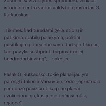
Sostinės savivaldybės sprendimu, Vilniaus
istorinio centro vietos valdytoju paskirtas G.
Rutkauskas.
„Tikimės, kad turėdami gerą, stiprų ir
patikimą, stabilų palaikymą, politinį
pasitikėjimą darysime savo darbą ir tikimės,
kad pavyks sustiprinti tarpinstitucinį
bendradarbiavimą“, – sakė jis.
Pasak G. Rutkausko, tokie planai jau yra
parengti Taline ir Varšuvoje, todėl „egzistuoja
gera bazė pasižiūrėti kaip tie planai
evoliucionuoja, kas juose keičiasi mūsų
regione“.