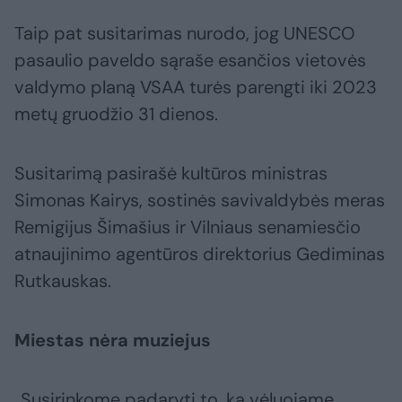
Taip pat susitarimas nurodo, jog UNESCO
pasaulio paveldo sąraše esančios vietovės
valdymo planą VSAA turės parengti iki 2023
metų gruodžio 31 dienos.
Susitarimą pasirašė kultūros ministras
Simonas Kairys, sostinės savivaldybės meras
Remigijus Šimašius ir Vilniaus senamiesčio
atnaujinimo agentūros direktorius Gediminas
Rutkauskas.
Miestas nėra muziejus
„Susirinkome padaryti to, ką vėluojame