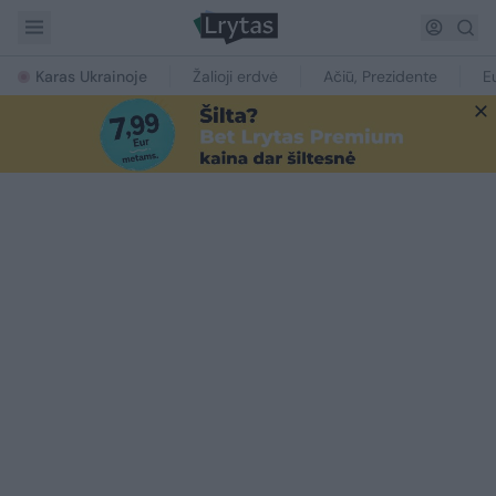
Karas Ukrainoje
Žalioji erdvė
Ačiū, Prezidente
E