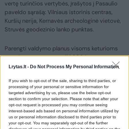
vertę turinčios vertybės, įrašytos į Pasaulio
paveldo sąrašą: Vilniaus istorinis centras,
Kuršių nerija, Kernavės archeologinė vietovė,
Struvės geodezinio lanko punktas.
Parengti valdymo planus visoms keturioms
vertybėms numatoma iki 2024 metų.
Lrytas.lt -
Do Not Process My Personal Information
Patvirtinti valdymo planai privalomi visoms į
If you wish to opt-out of the sale, sharing to third parties, or
Pasaulio paveldo sąrašą įrašytoms
processing of your personal or sensitive information for
vertybėms, tačiau iki šiol nė viena jų
targeted advertising by us, please use the below opt-out
section to confirm your selection. Please note that after your
Lietuvoje tokio plano neturėjo.
opt-out request is processed you may continue seeing
interest-based ads based on personal information utilized by
us or personal information disclosed to third parties prior to
Vilniaus centras
susitarimas
^Instant
Rodyti daugiau žymių
your opt-out. You may separately opt-out of the further
disclosure of your personal information by third parties on the