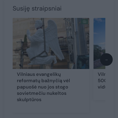
Susiję straipsniai
→
Vilniaus evangelikų
Vilniaus 
reformatų bažnyčią vėl
500: šven
papuošė nuo jos stogo
viduramž
sovietmečiu nukeltos
skulptūros