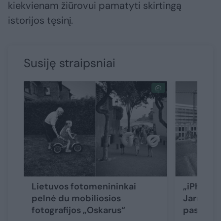
kiekvienam žiūrovui pamatyti skirtingą
istorijos tęsinį.
Susiję straipsniai
Lietuvos fotomenininkai
„iPhone“
pelnė du mobiliosios
Jarmalav
fotografijos „Oskarus“
pasaulio