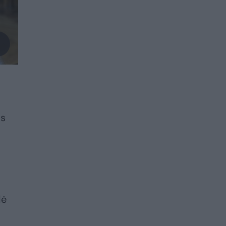
as
dė