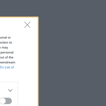
sonal or
imas
ection to
 –
ou may
 personal
out of the
 downstream
B’s List of