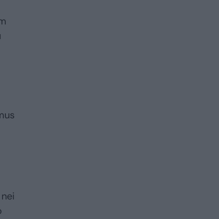
am
u
imus
 nei
o