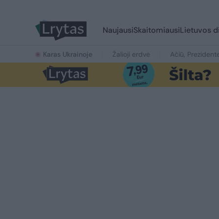
Naujausi
Skaitomiausi
Lietuvos d
Karas Ukrainoje
Žalioji erdvė
Ačiū, Prezident