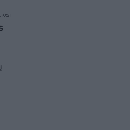
 10:21
s
į
s