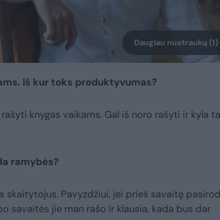
Daugiau nuotraukų (1)
kams. Iš kur toks produktyvumas?
ašyti knygas vaikams. Gal iš noro rašyti ir kyla t
oda ramybės?
ius skaitytojus. Pavyzdžiui, jei prieš savaitę pasiro
o savaitės jie man rašo ir klausia, kada bus dar