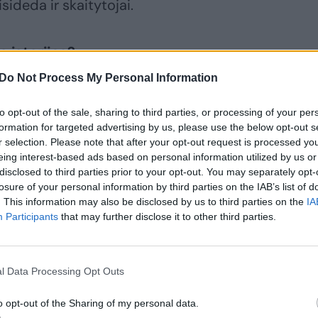
isideda ir skaitytojai.
s istorijas?
Do Not Process My Personal Information
 šaltinius. Svarbiausias – knygų skaitymas.
to opt-out of the sale, sharing to third parties, or processing of your per
aką mano būsimoms knygoms. Svarbus ir bendrav
formation for targeted advertising by us, please use the below opt-out s
tatymus, jie suteikia man idėjų. Dar vienas šaltinis
r selection. Please note that after your opt-out request is processed y
eing interest-based ads based on personal information utilized by us or
tę. Galvoje turiu laiko mašiną, grįžtu į vaikystę ir
disclosed to third parties prior to your opt-out. You may separately opt-
atiko – kokios knygos, temos ir pan.
losure of your personal information by third parties on the IAB’s list of
. This information may also be disclosed by us to third parties on the
IA
Participants
that may further disclose it to other third parties.
l Data Processing Opt Outs
l ir atsirado „Domas ir Tomas“.
o opt-out of the Sharing of my personal data.