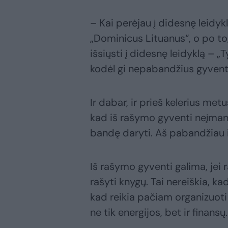
– Kai perėjau į didesnę leidy
„Dominicus Lituanus“, o po to,
išsiųsti į didesnę leidyklą – 
kodėl gi nepabandžius gyventi
Ir dabar, ir prieš kelerius met
kad iš rašymo gyventi neįmano
bandę daryti. Aš pabandžiau 
Iš rašymo gyventi galima, jei
rašyti knygų. Tai nereiškia, kad 
kad reikia pačiam organizuoti 
ne tik energijos, bet ir finansų.