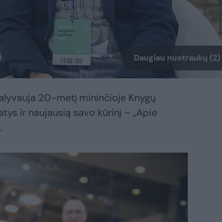
Daugiau nuotraukų (2)
dalyvauja 20-metį mininčioje Knygų
atys ir naujausią savo kūrinį – „Apie
.