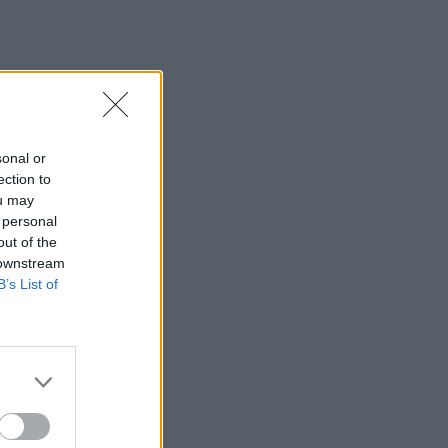
sonal or
ection to
ou may
 personal
out of the
 downstream
B’s List of