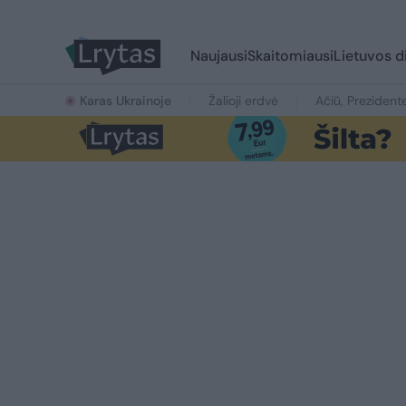
Naujausi
Skaitomiausi
Lietuvos d
Karas Ukrainoje
Žalioji erdvė
Ačiū, Prezident