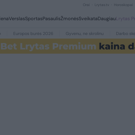
Orai
Lrytas.tv
Horoskopai
iena
Verslas
Sportas
Pasaulis
Žmonės
Sveikata
Daugiau
Lrytas 
e
Europos burės 2026
Gyvenu, ne skrolinu
Darbo ske