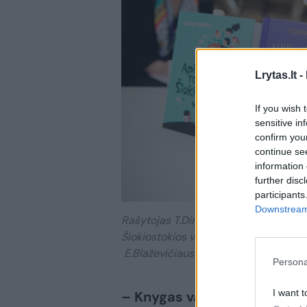
Lrytas.lt -
If you wish 
sensitive in
confirm you
continue se
information 
further disc
participants
Downstream 
Rašytojas T.Dirgėla Vilniaus knygų m
Šiokiostokios vaikus“.
E.Blaževičiaus / LRT nuotr.
Persona
I want t
– Knygas vaikams rašote nuo