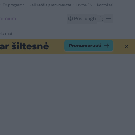
TV programa
Laikraščio prenumerata
Lrytas EN
Kontaktai
Premium
Prisijungti
lbimai