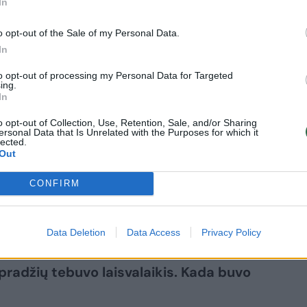
In
s – kaip?
o opt-out of the Sale of my Personal Data.
In
vaikams rašiau ilgai – po 5–6 mėnesius.
 laisvalaikio leidimo forma – jei
to opt-out of processing my Personal Data for Targeted
ing.
 puslapį ar du.
In
o opt-out of Collection, Use, Retention, Sale, and/or Sharing
ersonal Data that Is Unrelated with the Purposes for which it
pagrindiniu darbu ir pajamų šaltiniu,
lected.
Out
 kad pirmenybė atitektų knygų rašymui. Kai
er dieną jam skiriu 4–5 valandas ir per
CONFIRM
00 žodžių arba vieną knygos skyrių. Jei
nyga atsiranda per 2–4 savaites.
Data Deletion
Data Access
Privacy Policy
pradžių tebuvo laisvalaikis. Kada buvo