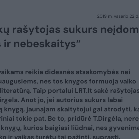
2019 m. vasario 22 d.
ikų rašytojas sukurs neįdom
 ir nebeskaitys“
vaikams reikia didesnės atsakomybės nei
uaugusiems, nes tos knygos formuoja vaiko
 literatūrą. Taip portalui LRT.lt sakė rašytoja
gėla. Anot jo, jei autorius sukurs labai
 knygą, jaunajam skaitytojui gal atrodyti, k
ūriniai tokie pat. Be to, pridūrė T.Dirgėla, nere
r knygų, kurios baigiasi liūdnai, nes gyvenim
o ir vaikas turėtų tai pažinti, suprasti.