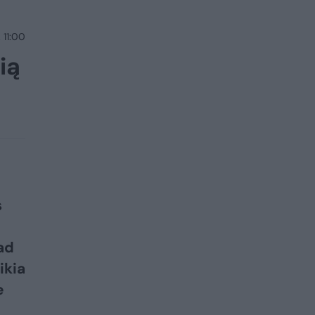
 11:00
ią
s
ad
ikia
e