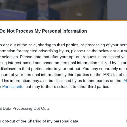
Do Not Process My Personal Information
to opt-out of the sale, sharing to third parties, or processing of your per
formation for targeted advertising by us, please use the below opt-out s
r selection. Please note that after your opt-out request is processed y
eing interest-based ads based on personal information utilized by us or
disclosed to third parties prior to your opt-out. You may separately opt-
Daugiau nuotraukų (2)
losure of your personal information by third parties on the IAB’s list of
. This information may also be disclosed by us to third parties on the
IA
Participants
that may further disclose it to other third parties.
ugėje pristatys naujausią savo kūrinį „Apie raganos
l Data Processing Opt Outs
o opt-out of the Sharing of my personal data.
 2015-ųjų ir esate išleidęs, berods, 10