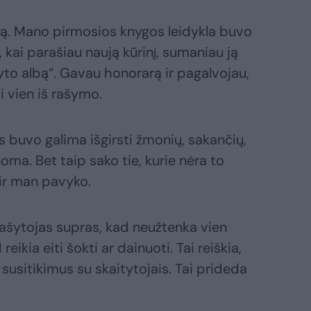
klą. Mano pirmosios knygos leidykla buvo
 kai parašiau naują kūrinį, sumaniau ją
„Tyto albą“. Gavau honorarą ir pagalvojau,
 vien iš rašymo.
us buvo galima išgirsti žmonių, sakančių,
ma. Bet taip sako tie, kurie nėra to
ir man pavyko.
 rašytojas supras, kad neužtenka vien
reikia eiti šokti ar dainuoti. Tai reiškia,
susitikimus su skaitytojais. Tai prideda