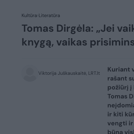
Kultūra
Literatūra
Tomas Dirgėla: „Jei va
knygą, vaikas prisimins
Kuriant 
Viktorija Juškauskaitė, LRT.lt
rašant s
požiūrį į
Tomas Dir
neįdomią
ir kiti k
vengti i
būna visk