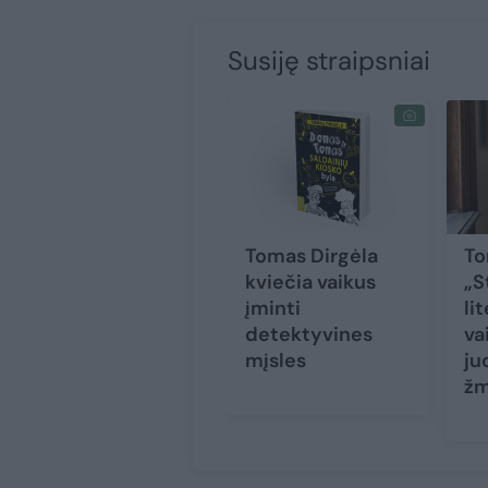
Susiję straipsniai
Tomas Dirgėla
To
kviečia vaikus
„S
įminti
li
detektyvines
va
mįsles
ju
žm