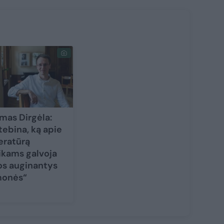
mas Dirgėla:
tebina, ką apie
teratūrą
ikams galvoja
os auginantys
onės“