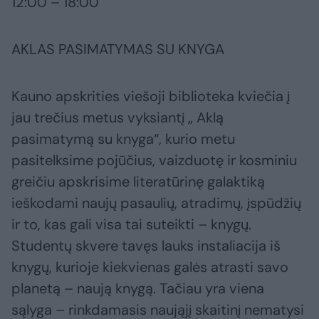
12:00 – 18:00
AKLAS PASIMATYMAS SU KNYGA
Kauno apskrities viešoji biblioteka kviečia į
jau trečius metus vyksiantį „ Aklą
pasimatymą su knyga“, kurio metu
pasitelksime pojūčius, vaizduotę ir kosminiu
greičiu apskrisime literatūrinę galaktiką
ieškodami naujų pasaulių, atradimų, įspūdžių
ir to, kas gali visa tai suteikti – knygų.
Studentų skvere tavęs lauks instaliacija iš
knygų, kurioje kiekvienas galės atrasti savo
planetą – naują knygą. Tačiau yra viena
sąlyga – rinkdamasis naująjį skaitinį nematysi