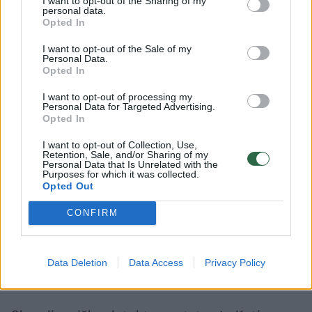
16:00
I want to opt-out of the Sharing of my
personal data.
Opted In
SEKMADIENINIAI PASIMATYMAI
I want to opt-out of the Sale of my
Personal Data.
Opted In
Antanas Šileika ir Bernardas Gailius šnekasi
I want to opt-out of processing my
Personal Data for Targeted Advertising.
apie lietuviškos nuotykinės literatūros padėtį
Opted In
ir perspektyvas. Moderuoja Ernestas
I want to opt-out of Collection, Use,
Parulskis. Renginio vieta – Kauno miesto
Retention, Sale, and/or Sharing of my
Personal Data that Is Unrelated with the
Purposes for which it was collected.
kamerinis teatras (Kęstučio g. 74A, Kaunas).
Opted Out
CONFIRM
18:00
Data Deletion
Data Access
Privacy Policy
PASIMATYMAI