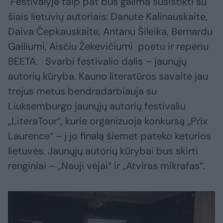
Festivalyje taip pat bus galima susistikti su
šiais lietuvių autoriais: Danute Kalinauskaite,
Daiva Čepkauskaite, Antanu Šileika, Bernardu
Gailiumi, Aisčiu Žekevičiumi poetu ir reperiu
BEETA. Svarbi festivalio dalis – jaunųjų
autorių kūryba. Kauno literatūros savaitė jau
trejus metus bendradarbiauja su
Liuksemburgo jaunųjų autorių festivaliu
„LiteraTour“, kurie organizuoja konkursą „Prix
Laurence“ – į jo finalą šiemet pateko keturios
lietuvės. Jaunųjų autorių kūrybai bus skirti
renginiai – „Nauji vėjai“ ir „Atviras mikrafas“.