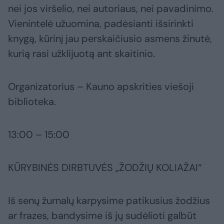
nei jos viršelio, nei autoriaus, nei pavadinimo.
Vienintelė užuomina, padėsianti išsirinkti
knygą, kūrinį jau perskaičiusio asmens žinutė,
kurią rasi užklijuotą ant skaitinio.
Organizatorius – Kauno apskrities viešoji
biblioteka.
13:00 – 15:00
KŪRYBINĖS DIRBTUVĖS „ŽODŽIŲ KOLIAŽAI“
Iš senų žurnalų karpysime patikusius žodžius
ar frazes, bandysime iš jų sudėlioti galbūt