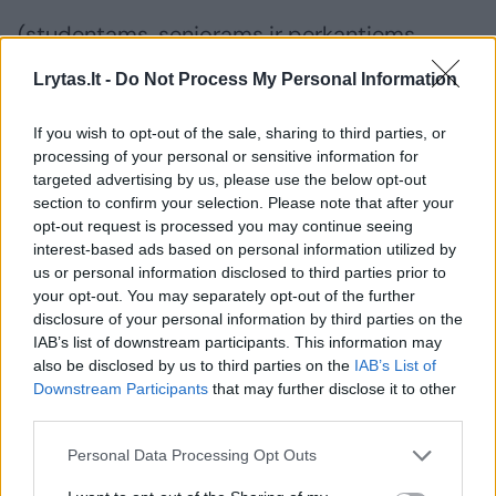
(studentams, senjorams ir perkantiems
daugiau nei 7 bilietus taikoma nuolaida)
Lrytas.lt -
Do Not Process My Personal Information
If you wish to opt-out of the sale, sharing to third parties, or
SEKMADIENIS, GEGUŽĖS 14 D.
processing of your personal or sensitive information for
targeted advertising by us, please use the below opt-out
section to confirm your selection. Please note that after your
12:00
opt-out request is processed you may continue seeing
interest-based ads based on personal information utilized by
us or personal information disclosed to third parties prior to
PUSPIEČIAI OFFLINE
your opt-out. You may separately opt-out of the further
disclosure of your personal information by third parties on the
IAB’s list of downstream participants. This information may
Ramus brančas su gera knyga bendraminčių
also be disclosed by us to third parties on the
IAB’s List of
kompanijoje. Renginio vieta – Kultūros baras
Downstream Participants
that may further disclose it to other
third parties.
„Godo“ (Laisvės al. 89–1D) .
Personal Data Processing Opt Outs