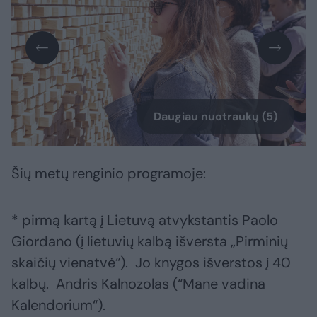
Daugiau nuotraukų (5)
Šių metų renginio programoje:
* pirmą kartą į Lietuvą atvykstantis Paolo
Giordano (į lietuvių kalbą išversta „Pirminių
skaičių vienatvė“). Jo knygos išverstos į 40
kalbų. Andris Kalnozolas (“Mane vadina
Kalendorium“).