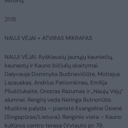
lietuvių.
21:15
NAUJI VĖJAI + ATVIRAS MIKRAFAS
NAUJI VĖJAI. Ryškiausių jaunųjų kauniečių,
kaunastų ir Kauno bičiulių skaitymai.
Dalyvauja Dominyka Budinavičiūtė, Motiejus
Lazauskas, Andrius Patiomkinas, Emilija
Pliuščiukaitė, Orestas Razumas ir „Naujų Vėjų“
alumnai. Renginį veda Neringa Butnoriūtė.
Muzikinė palyda – pianistė Evangeline Ūsienė
(Singapūras/Lietuva). Renginio vieta – Kauno
kultūros centro terasa (Vytauto pr. 79,