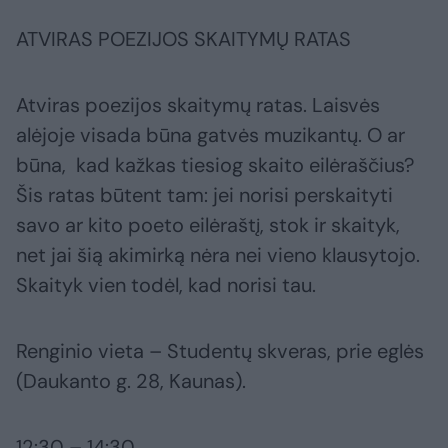
ATVIRAS POEZIJOS SKAITYMŲ RATAS
Atviras poezijos skaitymų ratas. Laisvės
alėjoje visada būna gatvės muzikantų. O ar
būna, kad kažkas tiesiog skaito eilėraščius?
Šis ratas būtent tam: jei norisi perskaityti
savo ar kito poeto eilėraštį, stok ir skaityk,
net jai šią akimirką nėra nei vieno klausytojo.
Skaityk vien todėl, kad norisi tau.
Renginio vieta – Studentų skveras, prie eglės
(Daukanto g. 28, Kaunas).
12:30 – 14:30