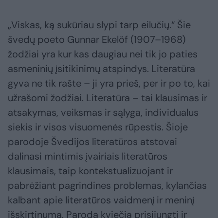
„Viskas, ką sukūriau slypi tarp eilučių.“ Šie
švedų poeto Gunnar Ekelöf (1907–1968)
žodžiai yra kur kas daugiau nei tik jo paties
asmeninių įsitikinimų atspindys. Literatūra
gyva ne tik rašte – ji yra prieš, per ir po to, kai
užrašomi žodžiai. Literatūra – tai klausimas ir
atsakymas, veiksmas ir sąlyga, individualus
siekis ir visos visuomenės rūpestis. Šioje
parodoje Švedijos literatūros atstovai
dalinasi mintimis įvairiais literatūros
klausimais, taip kontekstualizuojant ir
pabrėžiant pagrindines problemas, kylančias
kalbant apie literatūros vaidmenį ir meninį
išskirtinumą. Paroda kviečia prisijungti ir