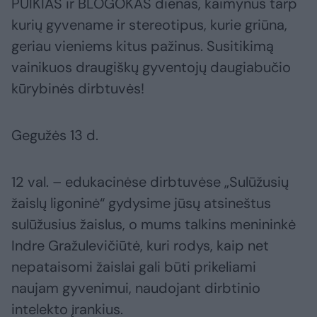
PUIKIAS ir BLOGOKAS dienas, kaimynus tarp
kurių gyvename ir stereotipus, kurie griūna,
geriau vieniems kitus pažinus. Susitikimą
vainikuos draugiškų gyventojų daugiabučio
kūrybinės dirbtuvės!
Gegužės 13 d.
12 val. – edukacinėse dirbtuvėse „Sulūžusių
žaislų ligoninė“ gydysime jūsų atsineštus
sulūžusius žaislus, o mums talkins menininkė
Indre Gražulevičiūtė, kuri rodys, kaip net
nepataisomi žaislai gali būti prikeliami
naujam gyvenimui, naudojant dirbtinio
intelekto įrankius.