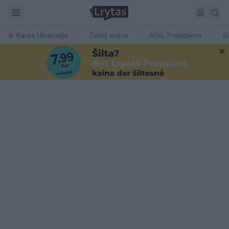
Karas Ukrainoje
Žalioji erdvė
Ačiū, Prezidente
E