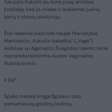
Tas pats Kukutis jau kone pusę amžiaus
įrodinėja, kad jis mielas ir laukiamas įvairių
kartų ir skonių skaitytojų.
Štai neseniai pasirodė naujas Marcelijaus
Martinaičio „Kukučio baladžių“ („Vaga“)
leidimas su Algimanto Švėgždos talento tikrai
nepranokstančiomis Austės Vagoraitės
iliustracijomis.
Ir ką?
Spalio mėnesį knyga figūravo tarp
perkamiausių grožinių leidinių.