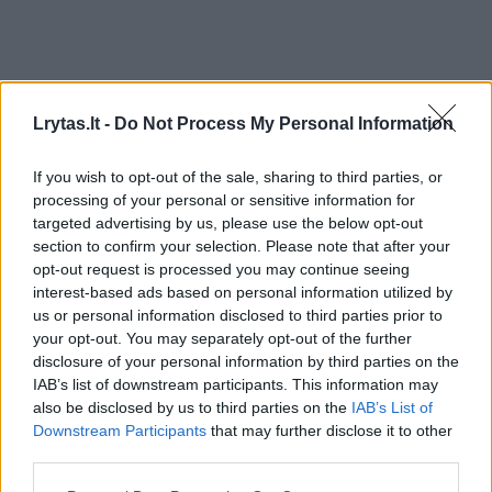
Kultūra
Meno pulsas
„iPhone“ užfiksuota Ričardo
Lrytas.lt -
Do Not Process My Personal Information
Jarmalavičiaus nuotrauka –
If you wish to opt-out of the sale, sharing to third parties, or
pasaulio TOP 25
(5)
processing of your personal or sensitive information for
targeted advertising by us, please use the below opt-out
2026 m. rugpjūčio 4 d. 11:48
section to confirm your selection. Please note that after your
opt-out request is processed you may continue seeing
interest-based ads based on personal information utilized by
us or personal information disclosed to third parties prior to
Lrytas.lt
your opt-out. You may separately opt-out of the further
disclosure of your personal information by third parties on the
IAB’s list of downstream participants. This information may
Mobiliuoju telefonu užfiksuotas žinomo
also be disclosed by us to third parties on the
IAB’s List of
Lietuvos komunikacijos eksperto ir
Downstream Participants
that may further disclose it to other
fotografo Ričardo Jarmalavičiaus kadras
third parties.
išrinktas tarp 25 geriausių pasaulyje