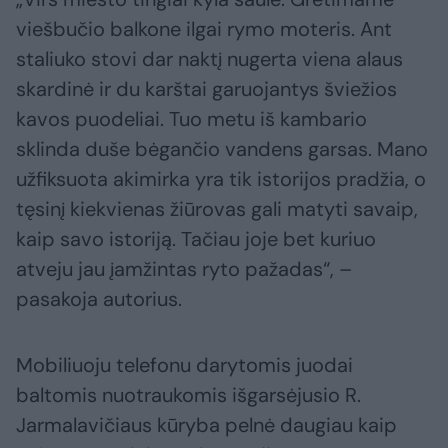
viešbučio balkone ilgai rymo moteris. Ant
staliuko stovi dar naktį nugerta viena alaus
skardinė ir du karštai garuojantys šviežios
kavos puodeliai. Tuo metu iš kambario
sklinda duše bėgančio vandens garsas. Mano
užfiksuota akimirka yra tik istorijos pradžia, o
tęsinį kiekvienas žiūrovas gali matyti savaip,
kaip savo istoriją. Tačiau joje bet kuriuo
atveju jau įamžintas ryto pažadas“, –
pasakoja autorius.
Mobiliuoju telefonu darytomis juodai
baltomis nuotraukomis išgarsėjusio R.
Jarmalavičiaus kūryba pelnė daugiau kaip