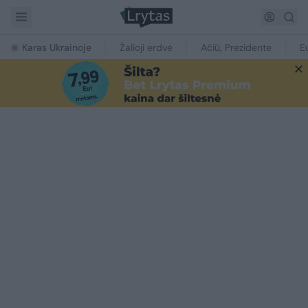
Karas Ukrainoje
Žalioji erdvė
Ačiū, Prezidente
E