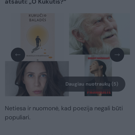
atšauti: „O Kukutis?“
Daugiau nuotraukų (5)
Netiesa ir nuomonė, kad poezija negali būti
populiari.