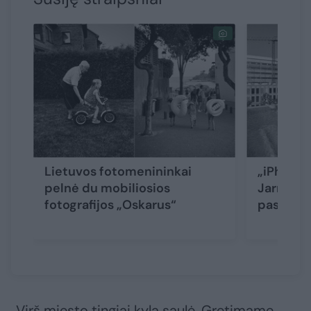
Lietuvos fotomenininkai
„iPhone“
pelnė du mobiliosios
Jarmalav
fotografijos „Oskarus“
pasaulio
„Virš miesto tingiai kyla saulė. Gretimame