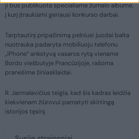
ji bus publikuota specialiame žurnalo albume,
į kurį įtraukiami geriausi konkurso darbai.
Tarptautinį pripažinimą pelniusi juodai balta
nuotrauka padaryta mobiliuoju telefonu
„iPhone“ ankstyvą vasaros rytą viename
Bordo viešbutyje Prancūzijoje, rašoma
pranešime žiniasklaidai.
R. Jarmalavičius teigia, kad šis kadras leidžia
kiekvienam žiūrovui pamatyti skirtingą
istorijos tęsinį.
Susiję straipsniai