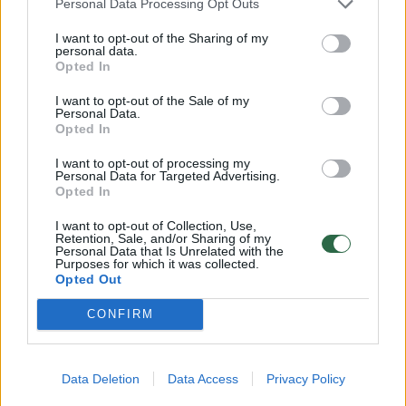
Personal Data Processing Opt Outs
vienspalvių nuotraukų, skelbia prestižinis
I want to opt-out of the Sharing of my
fotografijos žurnalas „Dodho“.
personal data.
Opted In
I want to opt-out of the Sale of my
Personal Data.
Opted In
I want to opt-out of processing my
Personal Data for Targeted Advertising.
Opted In
I want to opt-out of Collection, Use,
Retention, Sale, and/or Sharing of my
Personal Data that Is Unrelated with the
Purposes for which it was collected.
Opted Out
Daugiau nuotraukų (2)
CONFIRM
Nuotrauka „Ryto pažadas“ pateko į konkurso
Data Deletion
Data Access
Privacy Policy
„Monochromatic Awards 2026“ finalą. Rugsėjį