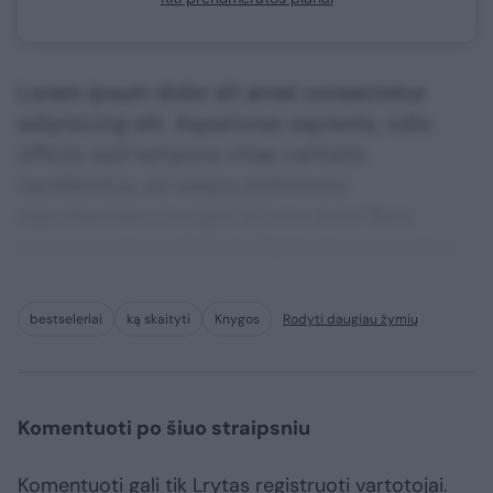
Lorem ipsum dolor sit amet consectetur
adipisicing elit. Asperiores sapiente, odio
officiis sed tempore vitae veritatis
repellendus, ad saepe architecto
repudiandae corrupti sit non error illum
consequuntur adipisci dignissimos maxime.
bestseleriai
ką skaityti
Knygos
Rodyti daugiau žymių
Komentuoti po šiuo straipsniu
Komentuoti gali tik Lrytas registruoti vartotojai.