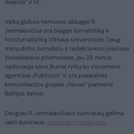
Awards“ ir kt.
Vaikų globos namuose užaugęs R.
Jarmalavičius yra baigęs žurnalistiką ir
fotožurnalistiką Vilniaus universitete. Daug
metų dirbo žurnalistu ir redaktoriumi įvairiose
žiniasklaidos priemonėse, jau 25 metus
vadovauja savo įkurtai ryšių su visuomene
agentūrai „Publicum“ ir yra pasaulinės
komunikacijos grupės „Havas“ partneris
Baltijos šalyse.
Daugiau R. Jarmalavičiaus nuotraukų galima
rasti autoriaus
„Instagram“ paskyroje.