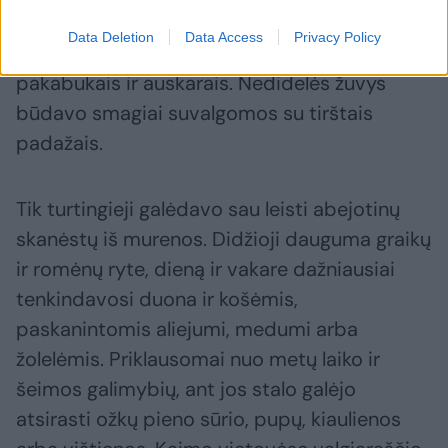
popinamais naminiais gyvūnais, joms
Data Deletion
Data Access
Privacy Policy
būdavo duodami vardai, jos puoštos
pakabukais ir auskarais. Nedidelės žuvys
būdavo smagiai suvalgomos su tirštais
padažais.
Tik turtingieji galėdavo sau leisti abejotinų
skanėstų iš murenos. Didžioji dauguma graikų
ir romėnų ryte, dieną ir vakare dažniausiai
tenkindavosi duona ir košėmis,
paskanintomis aliejumi, medumi arba
žolelėmis. Priklausomai nuo metų laiko ir
šeimos galimybių, ant jos stalo galėjo
atsirasti ožkų pieno sūrio, pupų, kiaulienos