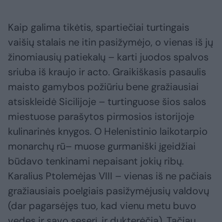
Kaip galima tikėtis, spartiečiai turtingais
vaišių stalais ne itin pasižymėjo, o vienas iš jų
žinomiausių patiekalų – karti juodos spalvos
sriuba iš kraujo ir acto. Graikiškasis pasaulis
maisto gamybos požiūriu bene gražiausiai
atsiskleidė Sicilijoje – turtinguose šios salos
miestuose parašytos pirmosios istorijoje
kulinarinės knygos. O Helenistinio laikotarpio
monarchų rū– muose gurmaniški įgeidžiai
būdavo tenkinami nepaisant jokių ribų.
Karalius Ptolemėjas VIII – vienas iš ne pačiais
gražiausiais poelgiais pasižymėjusių valdovų
(dar pagarsėjęs tuo, kad vienu metu buvo
vedęs ir savo seserį, ir dukterėčią). Tačiau