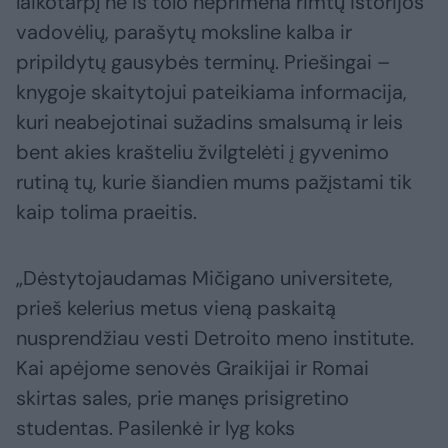
laikotarpį nė iš tolo neprimena rimtų istorijos
vadovėlių, parašytų moksline kalba ir
pripildytų gausybės terminų. Priešingai –
knygoje skaitytojui pateikiama informacija,
kuri neabejotinai sužadins smalsumą ir leis
bent akies krašteliu žvilgtelėti į gyvenimo
rutiną tų, kurie šiandien mums pažįstami tik
kaip tolima praeitis.
„Dėstytojaudamas Mičigano universitete,
prieš kelerius metus vieną paskaitą
nusprendžiau vesti Detroito meno institute.
Kai apėjome senovės Graikijai ir Romai
skirtas sales, prie manęs prisigretino
studentas. Pasilenkė ir lyg koks