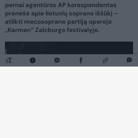
pernai agentūros AP korespondentas
pranešė apie lietuvių soprano iššūkį –
atlikti mecosoprano partiją operoje
„Karmen“ Zalcburgo festivalyje.
Daugiau nuotraukų (7)