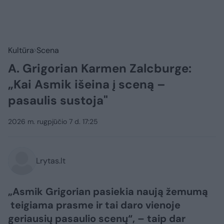
Kultūra
Scena
A. Grigorian Karmen Zalcburge:
„Kai Asmik išeina į sceną –
pasaulis sustoja"
2026 m. rugpjūčio 7 d. 17:25
Lrytas.lt
„Asmik Grigorian pasiekia naują žemumą
teigiama prasme ir tai daro vienoje
geriausių pasaulio scenų“, – taip dar