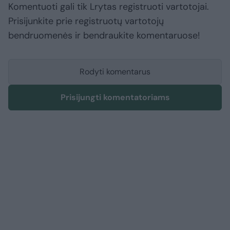
Komentuoti gali tik Lrytas registruoti vartotojai.
Prisijunkite prie registruotų vartotojų
bendruomenės ir bendraukite komentaruose!
Rodyti komentarus
Prisijungti komentatoriams