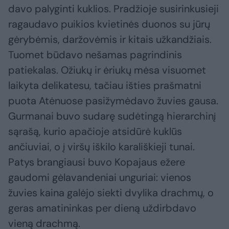
davo palyginti kuklios. Pradžioje susirinkusieji
ragaudavo puikios kvietinės duonos su jūrų
gėrybėmis, daržovėmis ir kitais užkandžiais.
Tuomet būdavo nešamas pagrindinis
patiekalas. Ožiukų ir ėriukų mėsa visuomet
laikyta delikatesu, tačiau išties prašmatni
puota Atėnuose pasižymėdavo žuvies gausa.
Gurmanai buvo sudarę sudėtingą hierarchinį
sąrašą, kurio apačioje atsidūrė kuklūs
ančiuviai, o į viršų iškilo karališkieji tunai.
Patys brangiausi buvo Kopajaus ežere
gaudomi gėlavandeniai unguriai: vienos
žuvies kaina galėjo siekti dvylika drachmų, o
geras amatininkas per dieną uždirbdavo
vieną drachmą.