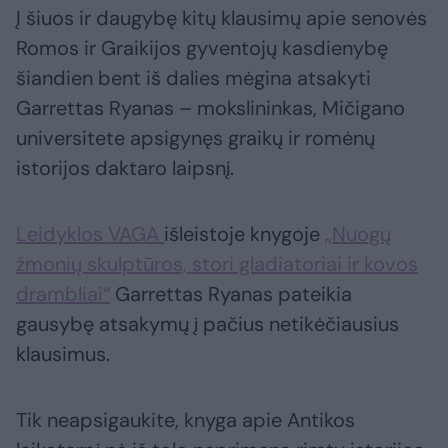
Į šiuos ir daugybę kitų klausimų apie senovės
Romos ir Graikijos gyventojų kasdienybę
šiandien bent iš dalies mėgina atsakyti
Garrettas Ryanas – mokslininkas, Mičigano
universitete apsigynęs graikų ir romėnų
istorijos daktaro laipsnį.
Leidyklos VAGA
išleistoje knygoje
„Nuogų
žmonių skulptūros, stori gladiatoriai ir kovos
drambliai“
Garrettas Ryanas pateikia
gausybę atsakymų į pačius netikėčiausius
klausimus.
Tik neapsigaukite, knyga apie Antikos