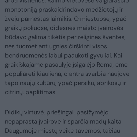
arba vištienos. Kaimo vietovėse valgiaraščio
monotoniją praskaidrindavo medžiotojų ir
žvejų parneštas laimikis. O miestuose, ypač
graikų poliuose, didesnės maisto įvairovės
būdavo galima tikėtis per religines šventes,
nes tuomet ant ugnies čirškinti visos
bendruomenės labui paaukoti gyvuliai. Kai
graikiškajame pasaulyje įsigalėjo Roma, ėmė
populiarėti kiauliena, o antra svarbia naujove
tapo naujų kultūrų, ypač persikų, abrikosų ir
citrinų, paplitimas
Didikų virtuvė, priešingai, pasižymėjo
nepaprasta įvairove ir sparčia madų kaita.
Daugumoje miestų veikė tavernos, tačiau