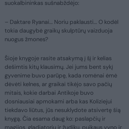
suokalbininkas sušnabždėjo:
– Daktare Ryanai... Noriu paklausti... O kodėl
tokia daugybė graikų skulptūrų vaizduoja
nuogus žmones?
Šioje knygoje rasite atsakymą į šį ir kelias
dešimtis kitų klausimų. Jei jums bent sykį
gyvenime buvo parūpę, kada romėnai ėmė
dėvėti kelnes, ar graikai tikėjo savo pačių
mitais, kokie darbai Antikoje buvo
dosniausiai apmokami arba kas Koliziejui
tiekdavo liūtus, jūs nesuklydote atsivertę šią
knygą. Čia esama daug ko: paslapčių ir
magijos, gladiatorių ir žudikų, puikaus vyno ir