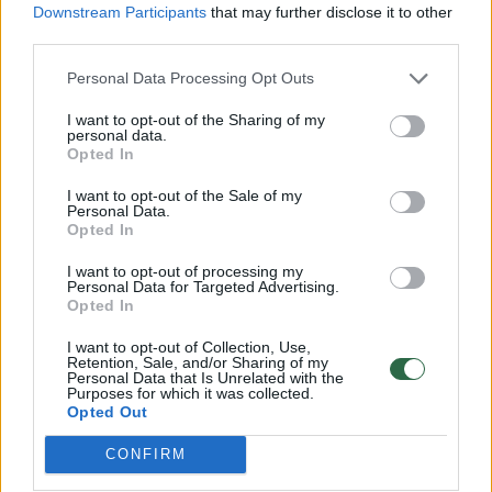
Downstream Participants
that may further disclose it to other
third parties.
Viduržemio jūroje gyvenančios murenos – ne
Personal Data Processing Opt Outs
pačios mieliausios žuvys. Vingrūs jų kūnai
išskiria gleives. Akys mažutės ir šaltos.
I want to opt-out of the Sharing of my
personal data.
Murenos lindi urvuose arba įsitaiso tarp
Opted In
akmenų ir, slėpdamos lenktus dantis, tyko
I want to opt-out of the Sale of my
Personal Data.
grobio. Nors jose dera tai, kas mus atstumia
Opted In
žvelgiant į plėšrūnus, ir tai, kas nemiela
I want to opt-out of processing my
stebint kirmėlę, Antikoje murena buvo
Personal Data for Targeted Advertising.
Opted In
delikatesas. Nuo gličių jos apžavų sunkiausiai
I want to opt-out of Collection, Use,
sekėsi gintis romėnų elitui. Murenos plaukiojo
Retention, Sale, and/or Sharing of my
Personal Data that Is Unrelated with the
ornamentais išpuoštuose tvenkiniuose ties
Purposes for which it was collected.
Opted Out
vilomis, kurių šeimininkai brangakmeniais
nusagstytomis rankomis vis įmesdavo joms
CONFIRM
mėsos. Dailiausios žuvys tapdavo