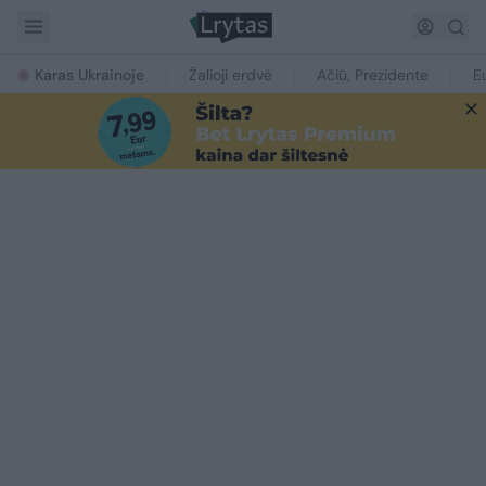
Karas Ukrainoje
Žalioji erdvė
Ačiū, Prezidente
E