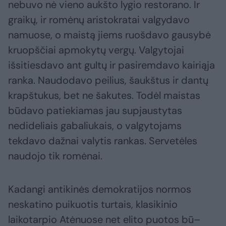
nebuvo nė vieno aukšto lygio restorano. Ir
graikų, ir romėnų aristokratai valgydavo
namuose, o maistą jiems ruošdavo gausybė
kruopščiai apmokytų vergų. Valgytojai
išsitiesdavo ant gultų ir pasiremdavo kairiąja
ranka. Naudodavo peilius, šaukštus ir dantų
krapštukus, bet ne šakutes. Todėl maistas
būdavo patiekiamas jau supjaustytas
nedideliais gabaliukais, o valgytojams
tekdavo dažnai valytis rankas. Servetėles
naudojo tik romėnai.
Kadangi antikinės demokratijos normos
neskatino puikuotis turtais, klasikinio
laikotarpio Atėnuose net elito puotos bū–