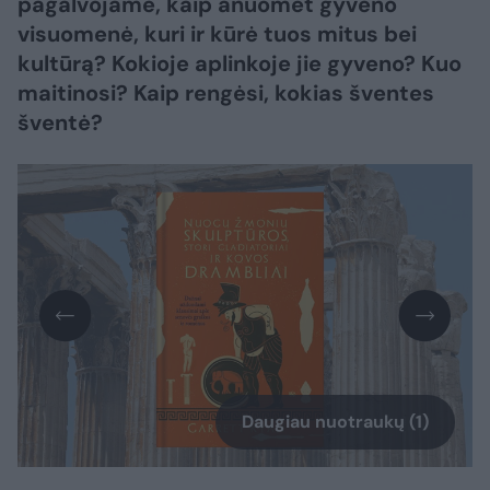
pagalvojame, kaip anuomet gyveno
visuomenė, kuri ir kūrė tuos mitus bei
kultūrą? Kokioje aplinkoje jie gyveno? Kuo
maitinosi? Kaip rengėsi, kokias šventes
šventė?
Daugiau nuotraukų (1)