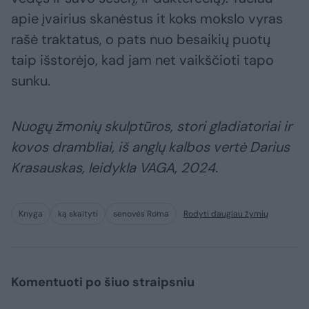
apie įvairius skanėstus it koks mokslo vyras
rašė traktatus, o pats nuo besaikių puotų
taip išstorėjo, kad jam net vaikščioti tapo
sunku.
Nuogų žmonių skulptūros, stori gladiatoriai ir
kovos drambliai, iš anglų kalbos vertė Darius
Krasauskas, leidykla VAGA, 2024.
Knyga
ką skaityti
senovės Roma
Rodyti daugiau žymių
Komentuoti po šiuo straipsniu