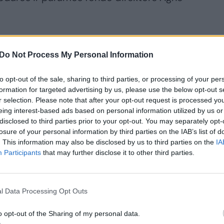
 mokytojui ir pratęsti M. Rostropovičiaus
Do Not Process My Personal Information
 šį renginį atvyks ir garsusis
ei dirigentas prof. Davidas Geringas.
to opt-out of the sale, sharing to third parties, or processing of your per
ikinių menininkų, sukaupęs įspūdingą
formation for targeted advertising by us, please use the below opt-out s
r selection. Please note that after your opt-out request is processed y
olaikinių kompozicijų, labdaringame
eing interest-based ads based on personal information utilized by us or
zitoriaus Maxo Brucho kūrinį „Kol Nidrei“.
disclosed to third parties prior to your opt-out. You may separately opt-
losure of your personal information by third parties on the IAB’s list of
. This information may also be disclosed by us to third parties on the
IA
io programoje skambės ir du specialiai
Participants
that may further disclose it to other third parties.
ai. Vieną jų drauge su trio atliks Maestro
jono virtuozė Simona Zajančauskaitė-
l Data Processing Opt Outs
povičiaus gyvenimo, vienas ryškiausių
ų Jonas Jurkūnas specialiai šiam
o opt-out of the Sharing of my personal data.