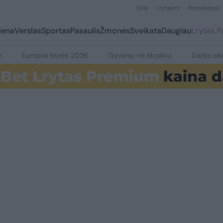
Orai
Lrytas.tv
Horoskopai
iena
Verslas
Sportas
Pasaulis
Žmonės
Sveikata
Daugiau
Lrytas 
e
Europos burės 2026
Gyvenu, ne skrolinu
Darbo ske