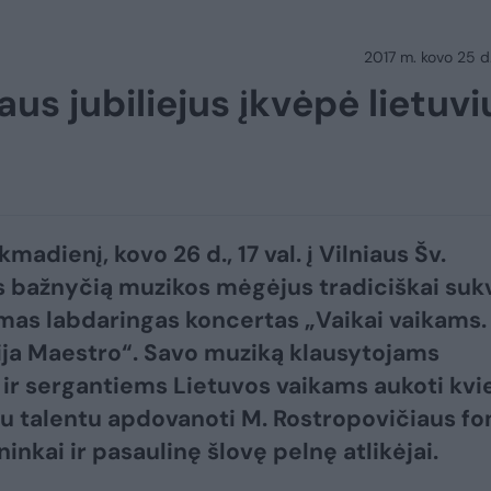
2017 m. kovo 25 d.
us jubiliejus įkvėpė lietuvi
kmadienį, kovo 26 d., 17 val. į Vilniaus Šv.
 bažnyčią muzikos mėgėjus tradiciškai suk
s labdaringas koncertas „Vaikai vaikams.
ja Maestro“. Savo muziką klausytojams
ir sergantiems Lietuvos vaikams aukoti kvi
niu talentu apdovanoti M. Rostropovičiaus f
inkai ir pasaulinę šlovę pelnę atlikėjai.