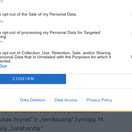
In
ll of the Wall“, arba „Sienos kritimas“.
inę reikšmę ir primins, kaip Meastro grojo
o opt-out of the Sale of my Personal Data.
In
to opt-out of processing my Personal Data for Targeted
ing.
ą, savo bute Paryžiuje beklausydamas
In
s išgirdo apie laisvės ištroškusių žmonių
o opt-out of Collection, Use, Retention, Sale, and/or Sharing
sienos. Visame pasaulyje žymus muzikas
ersonal Data that Is Unrelated with the Purposes for which it
lected.
u draugu, kuris turėjo privatų lėktuvą,
Out
erlyną. Susiradęs sienos perėjimo punktą
CONFIRM
augos kareivio pasiskolinęs kėdę, jis
 – atliko „Sarabandą“ iš J. S. Bacho
Data Deletion
Data Access
Privacy Policy
pasakojo S. Zajančauskaitė-Giedraitė. – J.
iniam orkestrui sekmadienį klausytojai
Sausas žvyras“ ir „remiksuotą“ žymiąją, M.
ią „Sarabandą.“