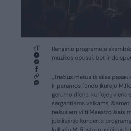
Renginio programoje skambės n
muzikos opusai, bet ir du spec
„Trečius metus iš eilės pasaul
ir paramos fondo įkūrėjo M.R
gerumo diena, kurioje į viena
sergantiems vaikams, šiemet 
nešusiam viltį Maestro šiais 
jubiliejinio koncerto programą 
kalbėjo M. Rostropovičiaus l