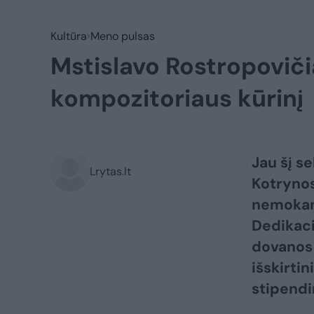
Kultūra
Meno pulsas
Mstislavo Rostropovičia
kompozitoriaus kūrinį
Jau šį se
Lrytas.lt
Kotrynos
nemokama
Dedikaci
dovanos 
išskirti
stipendin