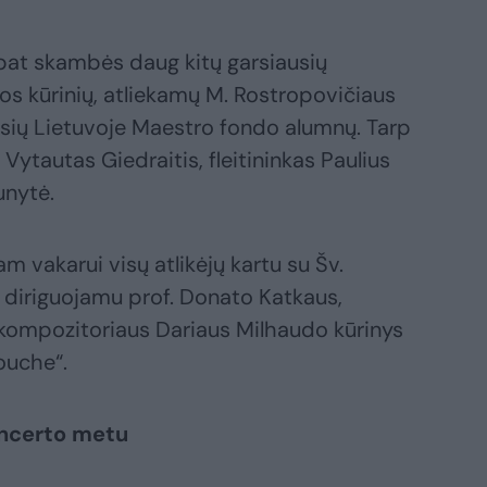
pat skambės daug kitų garsiausių
kos kūrinių, atliekamų M. Rostropovičiaus
usių Lietuvoje Maestro fondo alumnų. Tarp
 Vytautas Giedraitis, fleitininkas Paulius
unytė.
am vakarui visų atlikėjų kartu su Šv.
, diriguojamu prof. Donato Katkaus,
 kompozitoriaus Dariaus Milhaudo kūrinys
mouche“.
oncerto metu