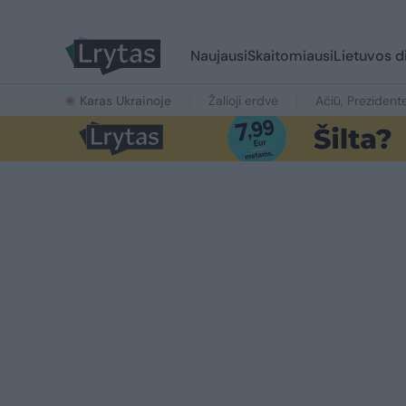
Naujausi
Skaitomiausi
Lietuvos d
Karas Ukrainoje
Žalioji erdvė
Ačiū, Prezident