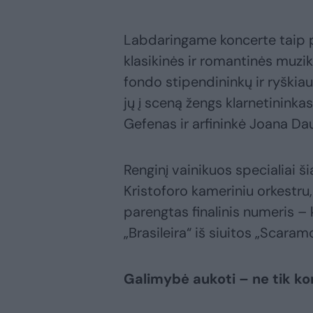
Labdaringame koncerte taip 
klasikinės ir romantinės muzi
fondo stipendininkų ir ryškia
jų į sceną žengs klarnetininkas
Gefenas ir arfininkė Joana Da
Renginį vainikuos specialiai ši
Kristoforo kameriniu orkestru
parengtas finalinis numeris –
„Brasileira“ iš siuitos „Scara
Galimybė aukoti – ne tik k