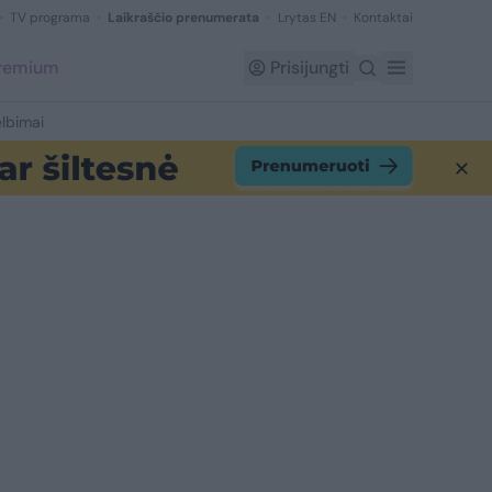
TV programa
Laikraščio prenumerata
Lrytas EN
Kontaktai
Premium
Prisijungti
lbimai