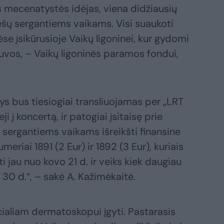
 mecenatystės idėjas, viena didžiausių
 lėšų sergantiems vaikams. Visi suaukoti
ėse įsikūrusioje Vaikų ligoninei, kur gydomi
tuvos, – Vaikų ligoninės paramos fondui,
ys bus tiesiogiai transliuojamas per „LRT
ji į koncertą, ir patogiai įsitaisę prie
 sergantiems vaikams išreikšti finansine
meriai 1891 (2 Eur) ir 1892 (3 Eur), kuriais
i jau nuo kovo 21 d. ir veiks kiek daugiau
 30 d.“, – sakė A. Kažimėkaitė.
aliam dermatoskopui įgyti. Pastarasis