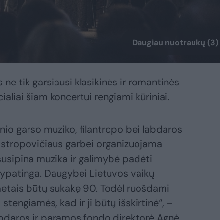
Daugiau nuotraukų (3)
e tik garsiausi klasikinės ir romantinės
ialiai šiam koncertui rengiami kūriniai.
inio garso muziko, filantropo bei labdaros
ostropovičiaus garbei organizuojama
 susipina muzika ir galimybė padėti
ypatinga. Daugybei Lietuvos vaikų
metais būtų sukakę 90. Todėl ruošdami
stengiamės, kad ir ji būtų išskirtinė“, –
abdaros ir paramos fondo direktorė Agnė