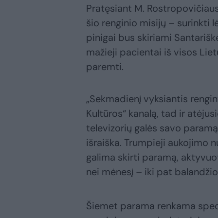
Pratęsiant M. Rostropovičiaus
šio renginio misijų – surinkti
pinigai bus skiriami Santarišk
mažieji pacientai iš visos Lie
paremti.
„Sekmadienį vyksiantis rengin
Kultūros“ kanalą, tad ir atėjusie
televizorių galės savo paramą
išraiška. Trumpieji aukojimo nu
galima skirti paramą, aktyvuot
nei mėnesį – iki pat balandžio
Šiemet parama renkama speci