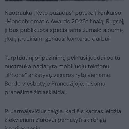
Nuotrauka „Ryto pažadas“ pateko į konkurso
„Monochromatic Awards 2026“ finalą. Rugsėjį
ji bus publikuota specialiame žurnalo albume,
į kurį įtraukiami geriausi konkurso darbai.
Tarptautinį pripažinimą pelniusi juodai balta
nuotrauka padaryta mobiliuoju telefonu
„iPhone“ ankstyvą vasaros rytą viename
Bordo viešbutyje Prancūzijoje, rašoma
pranešime žiniasklaidai.
R. Jarmalavičius teigia, kad šis kadras leidžia
kiekvienam žiūrovui pamatyti skirtingą
istorijos tęsinį.