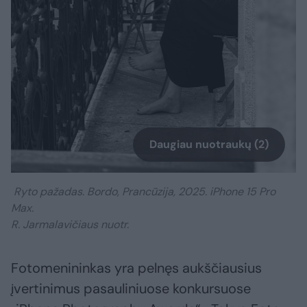
Daugiau nuotraukų (2)
Ryto pažadas. Bordo, Prancūzija, 2025. iPhone 15 Pro
Max.
R. Jarmalavičiaus nuotr.
Fotomenininkas yra pelnęs aukščiausius
įvertinimus pasauliniuose konkursuose