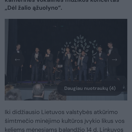
„Dėl žalio ąžuolyno“.
Daugiau nuotraukų (4)
Iki didžiausio Lietuvos valstybės atkūrimo
šimtmečio minėjimo kultūros įvykio likus vos
keliems mėnesiams balandžio 14 d. Linkuvos