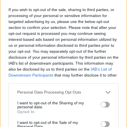
If you wish to opt-out of the sale, sharing to third parties, or
processing of your personal or sensitive information for
targeted advertising by us, please use the below opt-out
section to confirm your selection. Please note that after your
opt-out request is processed you may continue seeing
interest-based ads based on personal information utilized by
us or personal information disclosed to third parties prior to
Kultūra
Meno pulsas
your opt-out. You may separately opt-out of the further
„iPhone“ užfiksuota Ričardo
disclosure of your personal information by third parties on the
IAB’s list of downstream participants. This information may
Jarmalavičiaus nuotrauka –
also be disclosed by us to third parties on the
IAB’s List of
pasaulio TOP 25
(5)
Downstream Participants
that may further disclose it to other
third parties.
2026 m. rugpjūčio 4 d. 11:48
Personal Data Processing Opt Outs
I want to opt-out of the Sharing of my
personal data.
Lrytas.lt
Opted In
I want to opt-out of the Sale of my
Personal Data.