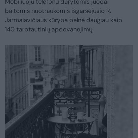
Mobiliuoju telefonu darytomis juodai
baltomis nuotraukomis išgarsėjusio R.
Jarmalavičiaus kūryba pelnė daugiau kaip
140 tarptautinių apdovanojimų.