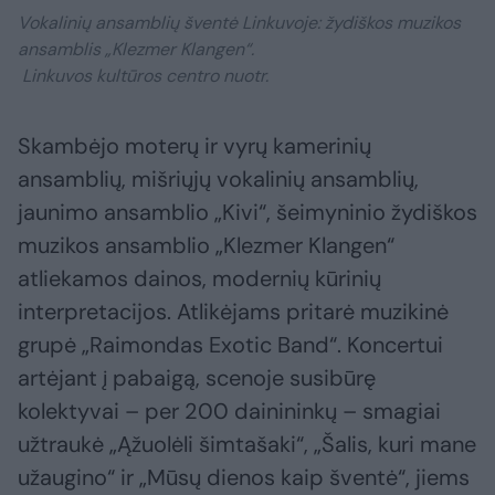
Vokalinių ansamblių šventė Linkuvoje: žydiškos muzikos
ansamblis „Klezmer Klangen“.
Linkuvos kultūros centro nuotr.
Skambėjo moterų ir vyrų kamerinių
ansamblių, mišriųjų vokalinių ansamblių,
jaunimo ansamblio „Kivi“, šeimyninio žydiškos
muzikos ansamblio „Klezmer Klangen“
atliekamos dainos, modernių kūrinių
interpretacijos. Atlikėjams pritarė muzikinė
grupė „Raimondas Exotic Band“. Koncertui
artėjant į pabaigą, scenoje susibūrę
kolektyvai – per 200 dainininkų – smagiai
užtraukė „Ąžuolėli šimtašaki“, „Šalis, kuri mane
užaugino“ ir „Mūsų dienos kaip šventė“, jiems