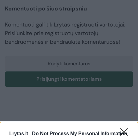
Komentuoti po šiuo straipsniu
Komentuoti gali tik Lrytas registruoti vartotojai.
Prisijunkite prie registruotų vartotojų
bendruomenės ir bendraukite komentaruose!
Rodyti komentarus
Prisijungti komentatoriams
Lrytas.lt -
Do Not Process My Personal Information