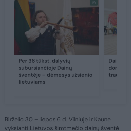
Per 36 tūkst. dalyvių
Dainų šv
subursiančioje Dainų
domėtis 
šventėje – dėmesys užsienio
tradicij
lietuviams
Birželio 30 – liepos 6 d. Vilniuje ir Kaune
vyksianti Lietuvos šimtmečio dainų šventė