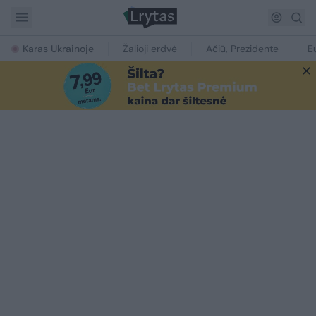
Karas Ukrainoje
Žalioji erdvė
Ačiū, Prezidente
E