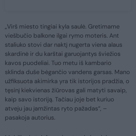
„Virš miesto tingiai kyla saulė. Gretimame
viešbučio balkone ilgai rymo moteris. Ant
staliuko stovi dar naktį nugerta viena alaus
skardinė ir du karštai garuojantys šviežios
kavos puodeliai. Tuo metu iš kambario
sklinda duše bėgančio vandens garsas. Mano
užfiksuota akimirka yra tik istorijos pradžia, o
tęsinį kiekvienas žiūrovas gali matyti savaip,
kaip savo istoriją. Tačiau joje bet kuriuo
atveju jau įamžintas ryto pažadas“, –
pasakoja autorius.