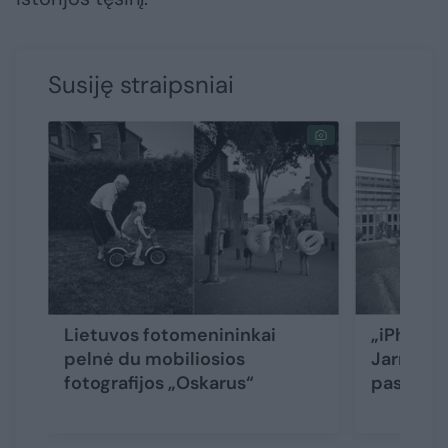
Susiję straipsniai
Lietuvos fotomenininkai
„iPhone“
pelnė du mobiliosios
Jarmalav
fotografijos „Oskarus“
pasaulio