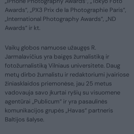
„iPhone Photography Awards“, „Tokyo Foto
Awards“, „PX3 Prix de la Photographie Paris“,
„International Photography Awards“, „ND
Awards“ ir kt.
Vaikų globos namuose užaugęs R.
Jarmalavičius yra baigęs žurnalistiką ir
fotožurnalistiką Vilniaus universitete. Daug
metų dirbo žurnalistu ir redaktoriumi įvairiose
žiniasklaidos priemonėse, jau 25 metus
vadovauja savo įkurtai ryšių su visuomene
agentūrai „Publicum“ ir yra pasaulinės
komunikacijos grupės „Havas“ partneris
Baltijos šalyse.