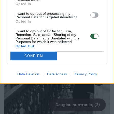
Mobiliuoju telefonu užfiksuotas žinomo
Opted In
Lietuvos komunikacijos eksperto ir
fotografo Ričardo Jarmalavičiaus kadras
I want to opt-out of processing my
Personal Data for Targeted Advertising.
išrinktas tarp 25 geriausių pasaulyje
Opted In
vienspalvių nuotraukų, skelbia prestižinis
I want to opt-out of Collection, Use,
fotografijos žurnalas „Dodho“.
Retention, Sale, and/or Sharing of my
Personal Data that Is Unrelated with the
Purposes for which it was collected.
Opted Out
CONFIRM
Data Deletion
Data Access
Privacy Policy
Daugiau nuotraukų (2)