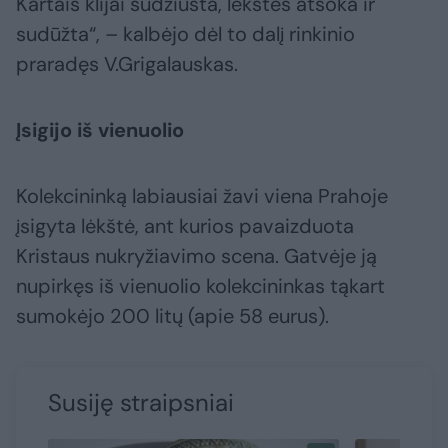
Kartais klijai sudžiūsta, lėkštės atšoka ir
sudūžta“, – kalbėjo dėl to dalį rinkinio
praradęs V.Grigalauskas.
Įsigijo iš vienuolio
Kolekcininką labiausiai žavi viena Prahoje
įsigyta lėkštė, ant kurios pavaizduota
Kristaus nukryžiavimo scena. Gatvėje ją
nupirkęs iš vienuolio kolekcininkas tąkart
sumokėjo 200 litų (apie 58 eurus).
Susiję straipsniai