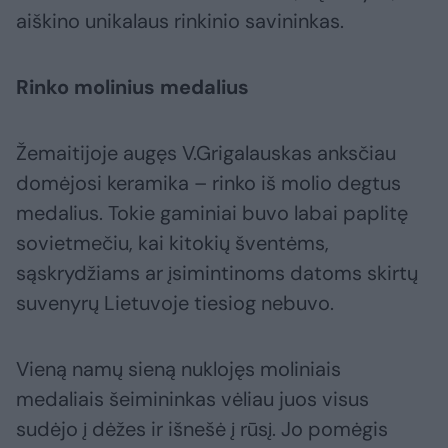
aiškino unikalaus rinkinio savininkas.
Rinko molinius medalius
Žemaitijoje augęs V.Grigalauskas anksčiau
domėjosi keramika – rinko iš molio degtus
medalius. Tokie gaminiai buvo labai paplitę
sovietmečiu, kai kitokių šventėms,
sąskrydžiams ar įsimintinoms datoms skirtų
suvenyrų Lietuvoje tiesiog nebuvo.
Vieną namų sieną nuklojęs moliniais
medaliais šeimininkas vėliau juos visus
sudėjo į dėžes ir išnešė į rūsį. Jo pomėgis