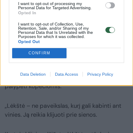
Anksčiau kolekcininko žmona Gražina,
I want to opt-out of processing my
Personal Data for Targeted Advertising.
išvydusi naują eksponatą, labai
Opted In
nesidžiaugdavo – juk nuo jų tenka nuolat
I want to opt-out of Collection, Use,
Retention, Sale, and/or Sharing of my
šluostyti dulkes.
Personal Data that Is Unrelated with the
Purposes for which it was collected.
Opted Out
Prieš kelerius metus išėjęs į užtarnautą poilsį
CONFIRM
V.Grigalauskas dabar pats specialiu šepetėliu
braukia dulkes nuo savo kolekcijos. Norint
Data Deletion
Data Access
Privacy Policy
pasiekti aukščiau esančius eksponatus tenka
palypėti kopėčiomis.
„Lėkštė – ne paveikslas, kurį gali kabinti ant
vinies. Ją reikia klijuoti prie sienos.