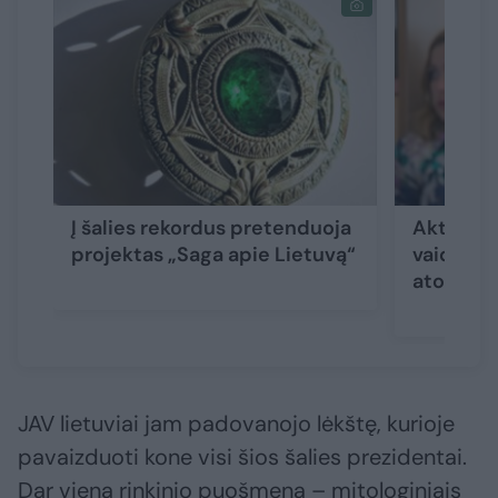
Į šalies rekordus pretenduoja
Aktorė I
projektas „Saga apie Lietuvą“
vaidmens
atostoga
JAV lietuviai jam padovanojo lėkštę, kurioje
pavaizduoti kone visi šios šalies prezidentai.
Dar viena rinkinio puošmena – mitologiniais