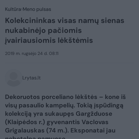
Kultūra
Meno pulsas
Kolekcininkas visas namų sienas
nukabinėjo pačiomis
įvairiausiomis lėkštėmis
2019 m. rugsėjo 24 d. 08:11
Lrytas.lt
Dekoruotos porceliano lėkštės – kone iš
visų pasaulio kampelių. Tokią įspūdingą
kolekciją yra sukaupęs Gargžduose
(Klaipėdos r.) gyvenantis Vaclovas
Grigalauskas (74 m.). Eksponatai jau
nebetelpa namuose.