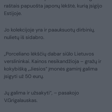
raštais papuošta japonų lėkštė, kurią įsigijo
Estijoje.
Jo kolekcijoje yra ir paauksuotų dirbinių,
nulietų iš sidabro.
„Porceliano lėkščių dabar siūlo Lietuvos
verslininkai. Kainos nesikandžioja – gražų ir
kokybišką „Jiesios“ įmonės gaminį galima
įsigyti už 50 eurų.
Jų galima ir užsakyti“, – pasakojo
V.Grigalauskas.