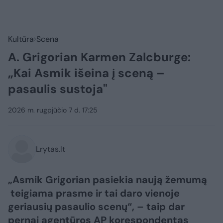
Kultūra
Scena
A. Grigorian Karmen Zalcburge:
„Kai Asmik išeina į sceną –
pasaulis sustoja"
2026 m. rugpjūčio 7 d. 17:25
Lrytas.lt
„Asmik Grigorian pasiekia naują žemumą
teigiama prasme ir tai daro vienoje
geriausių pasaulio scenų“, – taip dar
pernai agentūros AP korespondentas