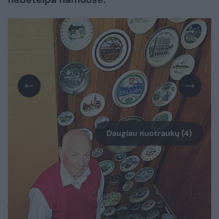
Daugiau nuotraukų (4)
Erdvūs V.Grigalausko namai primena muziejų
– koridoriuje ir visuose kambariuose kabo
įvairaus dydžio lėkštės, išmargintos
spalvingais ornamentais, užrašais, vaizdais.