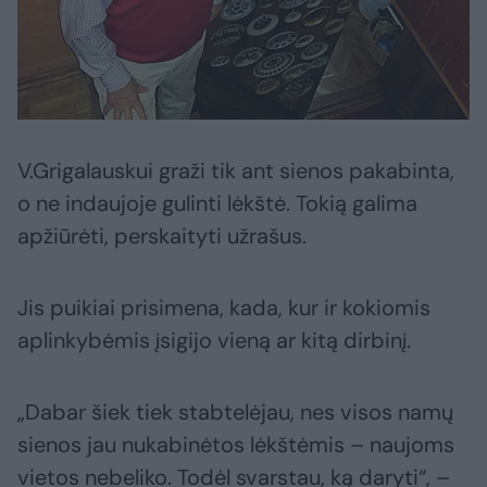
Per tris dešimtmečius gargždiškis sukaupė
apie 300 eksponatų.
V.Grigalauskui graži tik ant sienos pakabinta,
o ne indaujoje gulinti lėkštė. Tokią galima
apžiūrėti, perskaityti užrašus.
Jis puikiai prisimena, kada, kur ir kokiomis
aplinkybėmis įsigijo vieną ar kitą dirbinį.
„Dabar šiek tiek stabtelėjau, nes visos namų
sienos jau nukabinėtos lėkštėmis – naujoms
vietos nebeliko. Todėl svarstau, ką daryti“, –