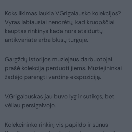
Koks likimas laukia V.Grigalausko kolekcijos?
Vyras labiausiai nenorėtų, kad kruopščiai
kauptas rinkinys kada nors atsidurtų
antikvariate arba blusų turguje.
Gargždų istorijos muziejaus darbuotojai
prašė kolekciją perduoti jiems. Muziejininkai
žadėjo parengti vardinę ekspoziciją.
V.Grigalauskas jau buvo lyg ir sutikęs, bet
vėliau persigalvojo.
Kolekcininko rinkinį vis papildo ir sūnus