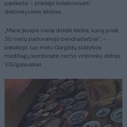
pasikeitė – pradėjo kolekcionuoti
dekoratyvines lėkštes.
„Mane įkvėpė viena didelė lėkštė, kurią prieš
30 metų padovanojo bendradarbiai“, –
pasakojo tuo metu Gargždų statybos
medžiagų kombinate cecho viršininku dirbęs
V.Grigalauskas.