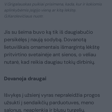
V.Grigalauskas puikiai prisimena, kada, kur ir kokiomis
aplinkybėmis įsigijo vieną ar kitą lėkštę.
G.Karolevičiaus nuotr.
Jis su šeima buvo ką tik iš daugiabučio
persikėlęs į naują sodybą. Dovanotą
lietuviškais ornamentais išmargintą lėkštę
pritvirtino svetainėje ant sienos, o vėliau
nutarė, kad reikia daugiau tokių dirbinių.
Dovanoja draugai
Išvykęs į užsienį vyras nepraleidžia progos
užsukti į sendaikčių parduotuves, meno
salonus, neaplenkia ir blusų turgelių.