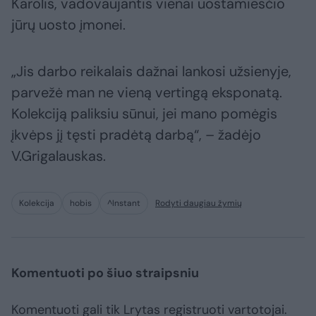
Karolis, vadovaujantis vienai uostamiesčio
jūrų uosto įmonei.
„Jis darbo reikalais dažnai lankosi užsienyje,
parvežė man ne vieną vertingą eksponatą.
Kolekciją paliksiu sūnui, jei mano pomėgis
įkvėps jį tęsti pradėtą darbą“, – žadėjo
V.Grigalauskas.
Kolekcija
hobis
^Instant
Rodyti daugiau žymių
Komentuoti po šiuo straipsniu
Komentuoti gali tik Lrytas registruoti vartotojai.