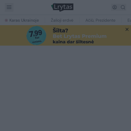
Karas Ukrainoje
Žalioji erdvė
Ačiū, Prezidente
E