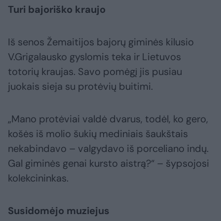
Turi bajoriško kraujo
Iš senos Žemaitijos bajorų giminės kilusio
V.Grigalausko gyslomis teka ir Lietuvos
totorių kraujas. Savo pomėgį jis pusiau
juokais sieja su protėvių buitimi.
„Mano protėviai valdė dvarus, todėl, ko gero,
košės iš molio šukių mediniais šaukštais
nekabindavo – valgydavo iš porceliano indų.
Gal giminės genai kursto aistrą?“ – šypsojosi
kolekcininkas.
Susidomėjo muziejus