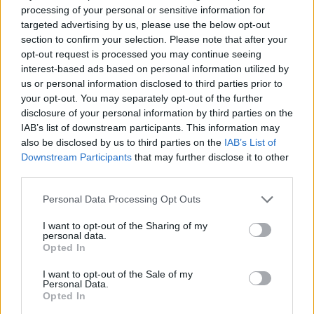
sienas irgi puošė lėkštėmis – marinistinės
processing of your personal or sensitive information for
targeted advertising by us, please use the below opt-out
tematikos dirbiniais su istorinių burlaivių,
section to confirm your selection. Please note that after your
uostų, krantinių atvaizdais.
opt-out request is processed you may continue seeing
interest-based ads based on personal information utilized by
us or personal information disclosed to third parties prior to
Nemažai lėkščių Vaclovui padovanojo
your opt-out. You may separately opt-out of the further
disclosure of your personal information by third parties on the
pažįstami laivų kapitonai, kiti uosto įmonių
IAB’s list of downstream participants. This information may
darbuotojai.
also be disclosed by us to third parties on the
IAB’s List of
Downstream Participants
that may further disclose it to other
third parties.
„Niekaip nesuimu savęs į nagą – pamatęs
Personal Data Processing Opt Outs
gražią lėkštę net virpėti pradedu“, – sakė
I want to opt-out of the Sharing of my
V.Grigalauskas.
personal data.
Opted In
I want to opt-out of the Sale of my
Dalis kolekcijos sudužo
Personal Data.
Opted In