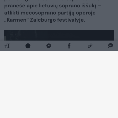
pranešė apie lietuvių soprano iššūkį –
atlikti mecosoprano partiją operoje
„Karmen“ Zalcburgo festivalyje.
Daugiau nuotraukų (7)
Vienas prestižiškiausių pasaulyje Zalcburgo