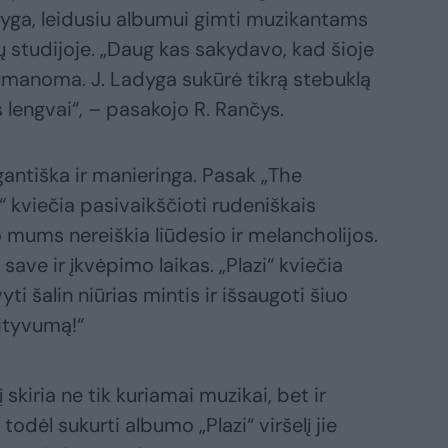
dyga, leidusiu albumui gimti muzikantams
jų studijoje. „Daug kas sakydavo, kad šioje
neįmanoma. J. Ladyga sukūrė tikrą stebuklą
s lengvai“, – pasakojo R. Rančys.
gantiška ir manieringa. Pasak „The
“ kviečia pasivaikščioti rudeniškais
 mums nereiškia liūdesio ir melancholijos.
 save ir įkvėpimo laikas. „Plazi“ kviečia
yti šalin niūrias mintis ir išsaugoti šiuo
ityvumą!“
 skiria ne tik kuriamai muzikai, bet ir
, todėl sukurti albumo „Plazi“ viršelį jie