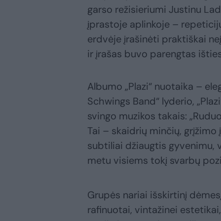
garso režisieriumi Justinu La
įprastoje aplinkoje – repetici
erdvėje įrašinėti praktiškai 
ir įrašas buvo parengtas ištie
Albumo „Plazi“ nuotaika – ele
Schwings Band“ lyderio, „Plazi
svingo muzikos takais: „Ruduo
Tai – skaidrių minčių, grįžimo į
subtiliai džiaugtis gyvenimu, v
metu visiems tokį svarbų poz
Grupės nariai išskirtinį dėmesį
rafinuotai, vintažinei estetikai