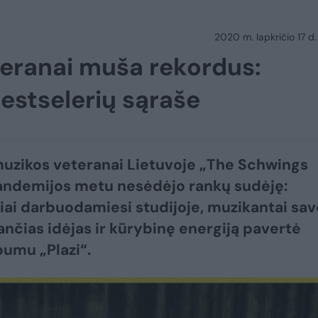
2020 m. lapkričio 17 d.
teranai muša rekordus:
estselerių sąraše
uzikos veteranai Lietuvoje „The Schwings
andemijos metu nesėdėjo rankų sudėję:
iai darbuodamiesi studijoje, muzikantai sav
ančias idėjas ir kūrybinę energiją pavertė
bumu „Plazi“.