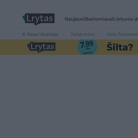
Naujausi
Skaitomiausi
Lietuvos d
Karas Ukrainoje
Žalioji erdvė
Ačiū, Prezident