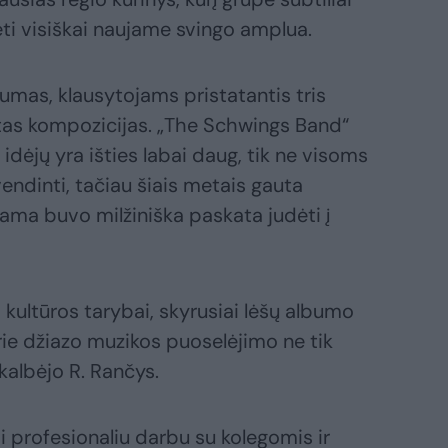
ti visiškai naujame svingo amplua.
bumas, klausytojams pristatantis tris
rintas kompozicijas. „The Schwings Band“
 idėjų yra išties labai daug, tik ne visoms
vendinti, tačiau šiais metais gauta
ama buvo milžiniška paskata judėti į
 kultūros tarybai, skyrusiai lėšų albumo
 prie džiazo muzikos puoselėjimo ne tik
 kalbėjo R. Rančys.
i profesionaliu darbu su kolegomis ir