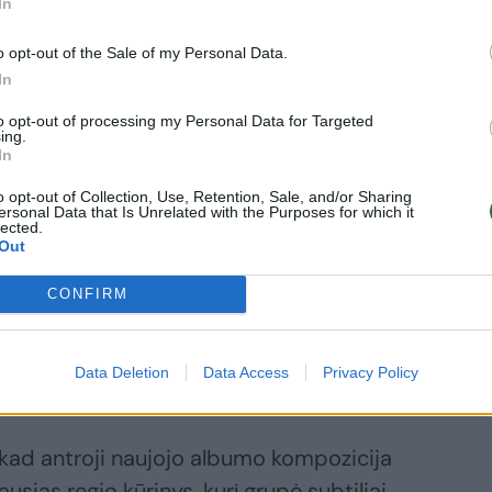
In
o opt-out of the Sale of my Personal Data.
In
to opt-out of processing my Personal Data for Targeted
ing.
In
o opt-out of Collection, Use, Retention, Sale, and/or Sharing
ersonal Data that Is Unrelated with the Purposes for which it
lected.
Out
odavome regį. Gyvenimas tuomet buvo
CONFIRM
kambių dainų ir gitarų akordų. Dabar Plazi
prisiminimais dalijosi „The Schwings Band“
Data Deletion
Data Access
Privacy Policy
, kad antroji naujojo albumo kompozicija
ausias regio kūrinys, kurį grupė subtiliai