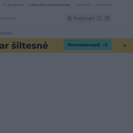
TV programa
Laikraščio prenumerata
Lrytas EN
Kontaktai
Premium
Prisijungti
lbimai