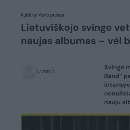
Kultūra
Meno pulsas
Lietuviškojo svingo ve
naujas albumas – vėl b
Svingo m
Lrytas.lt
Band“ p
intensyv
nenuilst
nauju al