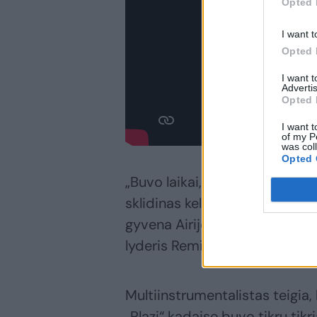
Opted 
I want t
Opted 
I want 
Advertis
Opted 
I want t
of my P
was col
Opted 
„Buvo laikai, kai su Plazi gr
sklidinas kelionių, koncertų, s
gyvena Airijoje“, – maloniais 
lyderis Remigijus Rančys.
Multiinstrumentalistas teigia
„Plazi“ kadaise buvo tikrų tikri