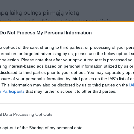
pą laiką pelnęs pirmąją vietą
iausių įrašų džiazo-svingo kategorijoje,
ioti rudeniškais vintažinės elegancijos ir
Do Not Process My Personal Information
zikiniais keliais.
to opt-out of the sale, sharing to third parties, or processing of your per
formation for targeted advertising by us, please use the below opt-out s
jomis muzikos gerbėjus stebinantis
r selection. Please note that after your opt-out request is processed y
eing interest-based ads based on personal information utilized by us or
me albume paslėpė linksmą užuominą:
disclosed to third parties prior to your opt-out. You may separately opt-
gamečiui grupės draugui afrikiečiui
losure of your personal information by third parties on the IAB’s list of
venusiam Lietuvoje.
. This information may also be disclosed by us to third parties on the
IA
Participants
that may further disclose it to other third parties.
l Data Processing Opt Outs
o opt-out of the Sharing of my personal data.