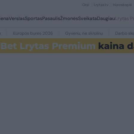
Orai
Lrytas.tv
Horoskopai
iena
Verslas
Sportas
Pasaulis
Žmonės
Sveikata
Daugiau
Lrytas 
e
Europos burės 2026
Gyvenu, ne skrolinu
Darbo ske