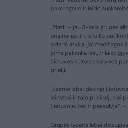
pakoregavo ir leido suskambė
„Plazi“ – jau 8-asis grupės al
originalias ir tris laiko patik
lyderis atvirauja: medžiagos ir
joms pakanka lėšų ir laiko įgy
Lietuvos kultūros tarybos par
priekį.
„Esame labai dėkingi Lietuvos
leidybai ir taip prisidėjusiai
Lietuvoje, bet ir pasaulyje“, –
Grupės lyderis labai džiaugias