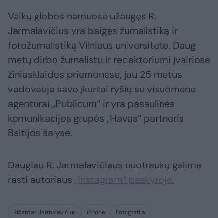
Vaikų globos namuose užaugęs R.
Jarmalavičius yra baigęs žurnalistiką ir
fotožurnalistiką Vilniaus universitete. Daug
metų dirbo žurnalistu ir redaktoriumi įvairiose
žiniasklaidos priemonėse, jau 25 metus
vadovauja savo įkurtai ryšių su visuomene
agentūrai „Publicum“ ir yra pasaulinės
komunikacijos grupės „Havas“ partneris
Baltijos šalyse.
Daugiau R. Jarmalavičiaus nuotraukų galima
rasti autoriaus
„Instagram“ paskyroje.
Ričardas Jarmalavičius
iPhone
Fotografija