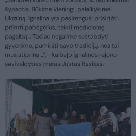
„Šiandien sunku rinkti žodžius, sunku linksmai
šypsotis. Būkime vieningi, palaikykime
Ukrainą. Ignalina yra pasirengusi prisidėti,
priimti pabėgėlius, teikti medicininę
pagalbą... Tačiau negalime sustabdyti
gyvenimo, pamiršti savo tradicijų, nes tai
mus stiprina...“,– kalbėjo Ignalinos rajono
savivaldybės meras Justas Rasikas.