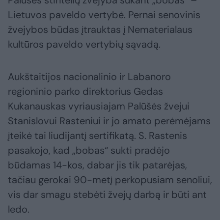
Lietuvos paveldo vertybė. Pernai senovinis
žvejybos būdas įtrauktas į Nematerialaus
kultūros paveldo vertybių sąvadą.
Aukštaitijos nacionalinio ir Labanoro
regioninio parko direktorius Gedas
Kukanauskas vyriausiajam Palūšės žvejui
Stanislovui Rasteniui ir jo amato perėmėjams
įteikė tai liudijantį sertifikatą. S. Rastenis
pasakojo, kad „bobas“ sukti pradėjo
būdamas 14-kos, dabar jis tik patarėjas,
tačiau gerokai 90-metį perkopusiam senoliui,
vis dar smagu stebėti žvejų darbą ir būti ant
ledo.