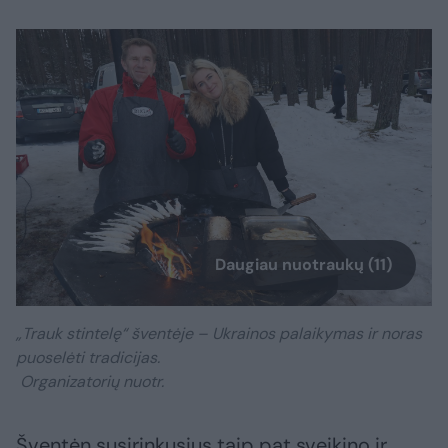
Daugiau nuotraukų (11)
„Trauk stintelę“ šventėje – Ukrainos palaikymas ir noras
puoselėti tradicijas.
Organizatorių nuotr.
Šventėn susirinkusius taip pat sveikino ir