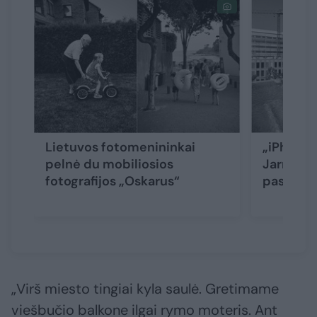
Lietuvos fotomenininkai
„iPhone“
pelnė du mobiliosios
Jarmalav
fotografijos „Oskarus“
pasaulio
„Virš miesto tingiai kyla saulė. Gretimame
viešbučio balkone ilgai rymo moteris. Ant