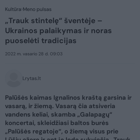
Kultūra
Meno pulsas
„Trauk stintelę“ šventėje –
Ukrainos palaikymas ir noras
puoselėti tradicijas
2022 m. vasario 28 d. 09:03
Lrytas.lt
Palūšės kaimas Ignalinos kraštą garsina ir
vasarą, ir žiemą. Vasarą čia atsiveria
vandens keliai, skamba „Galapagų“
koncertai, skleidžiasi baltos burės
„Palūšės regatoje“, o žiemą visus prie
Lūšių ežero ir ant jo ledo sukviečia „Trauk