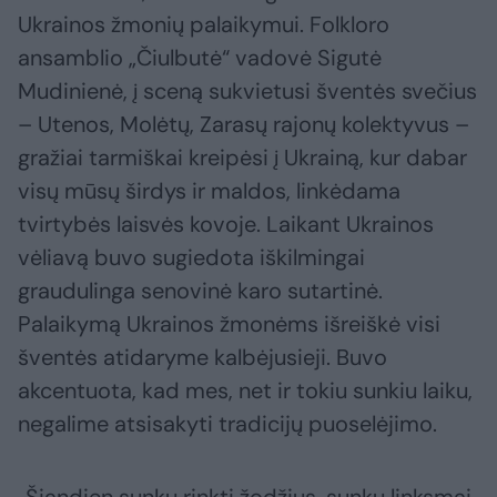
Ukrainos žmonių palaikymui. Folkloro
ansamblio „Čiulbutė“ vadovė Sigutė
Mudinienė, į sceną sukvietusi šventės svečius
– Utenos, Molėtų, Zarasų rajonų kolektyvus –
gražiai tarmiškai kreipėsi į Ukrainą, kur dabar
visų mūsų širdys ir maldos, linkėdama
tvirtybės laisvės kovoje. Laikant Ukrainos
vėliavą buvo sugiedota iškilmingai
graudulinga senovinė karo sutartinė.
Palaikymą Ukrainos žmonėms išreiškė visi
šventės atidaryme kalbėjusieji. Buvo
akcentuota, kad mes, net ir tokiu sunkiu laiku,
negalime atsisakyti tradicijų puoselėjimo.