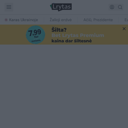
Karas Ukrainoje
Žalioji erdvė
Ačiū, Prezidente
E