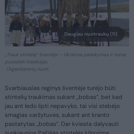
Daugiau nuotraukų (11)
„Trauk stintelę“ šventėje – Ukrainos palaikymas ir noras
puoselėti tradicijas.
Organizatorių nuotr.
Svarbiausias reginys šventėje turėjo būti
stintelių traukimas sukant „bobas“, bet kad
jau ant ledo lipti nepavyko, tai visi stebėjo
smagias varžytuves, sukant ant kranto
pastatytas „bobas“. Dar kviesta dalyvauti
sunkiausios Palūšės stintelės kilnojime,