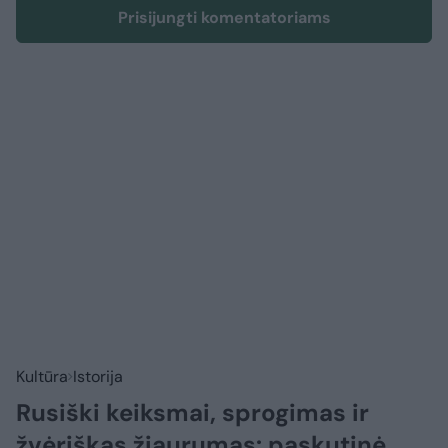
Prisijungti komentatoriams
Kultūra
Istorija
Rusiški keiksmai, sprogimas ir
žvėriškas žiaurumas: paskutinė