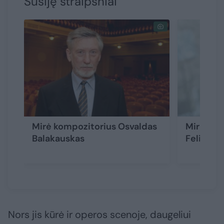
Susiję straipsniai
Mirė kompozitorius Osvaldas
Mirė Lie
Balakauskas
Feliksas
Nors jis kūrė ir operos scenoje, daugeliui