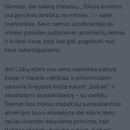
tikimasi, dar keletą mėnesių. „Tokios šventės
yra gyvybės išraiška, ne mirties...“,– sakė
menininkas. Savo namus Juodkrantėje jis
minėjo pasiūlęs pažįstamai ukrainiečių šeimai
ir kvietė visus, kaip kas gali, pagelbėti nuo
karo nukentėjusiems...
Ant Lūšių ežero nuo seno susirenka patyrę
žvejai ir traukia valkšnas, ir prisimindami
senovinį žvejybos būdą sukant „bobas“, ir
naudodami šiuolaikiškesnį – su varikliu.
Šiemet šios būrius stebėtojų sutraukiančios
atrakcijos buvo atsisakyta dėl silpno ledo,
tačiau šventės dalyviams priminta, kad
Palūšės stintelių žvejyba sukant „bobas“ –