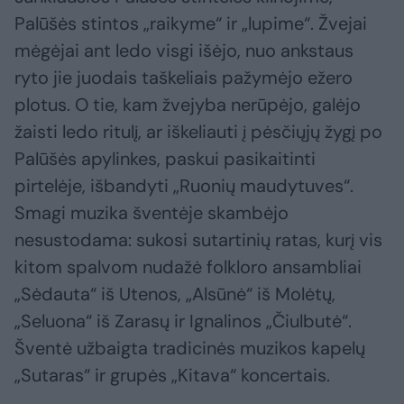
Palūšės stintos „raikyme“ ir „lupime“. Žvejai
mėgėjai ant ledo visgi išėjo, nuo ankstaus
ryto jie juodais taškeliais pažymėjo ežero
plotus. O tie, kam žvejyba nerūpėjo, galėjo
žaisti ledo ritulį, ar iškeliauti į pėsčiųjų žygį po
Palūšės apylinkes, paskui pasikaitinti
pirtelėje, išbandyti „Ruonių maudytuves“.
Smagi muzika šventėje skambėjo
nesustodama: sukosi sutartinių ratas, kurį vis
kitom spalvom nudažė folkloro ansambliai
„Sėdauta“ iš Utenos, „Alsūnė“ iš Molėtų,
„Seluona“ iš Zarasų ir Ignalinos „Čiulbutė“.
Šventė užbaigta tradicinės muzikos kapelų
„Sutaras“ ir grupės „Kitava“ koncertais.