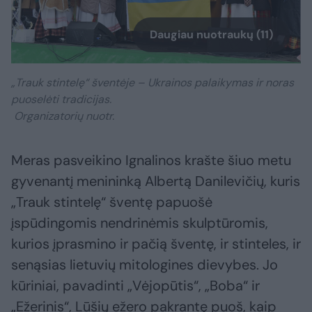
Daugiau nuotraukų (11)
„Trauk stintelę“ šventėje – Ukrainos palaikymas ir noras
puoselėti tradicijas.
Organizatorių nuotr.
Meras pasveikino Ignalinos krašte šiuo metu
gyvenantį menininką Albertą Danilevičių, kuris
„Trauk stintelę“ šventę papuošė
įspūdingomis nendrinėmis skulptūromis,
kurios įprasmino ir pačią šventę, ir stinteles, ir
senąsias lietuvių mitologines dievybes. Jo
kūriniai, pavadinti „Vėjopūtis“, „Boba“ ir
„Ežerinis“, Lūšių ežero pakrantę puoš, kaip