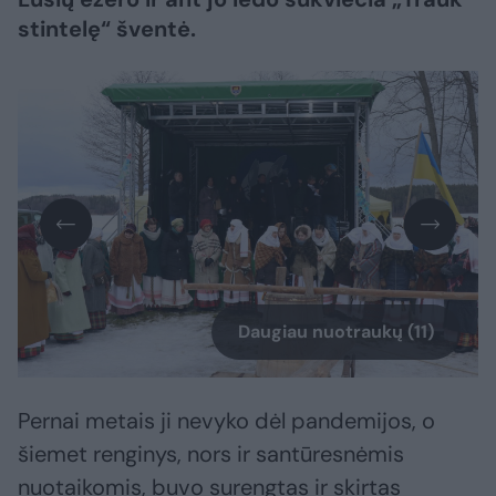
stintelę“ šventė.
Daugiau nuotraukų (11)
Pernai metais ji nevyko dėl pandemijos, o
šiemet renginys, nors ir santūresnėmis
nuotaikomis, buvo surengtas ir skirtas