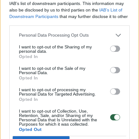
IAB’s list of downstream participants. This information may
also be disclosed by us to third parties on the
IAB’s List of
Kultūra
Meno pulsas
Downstream Participants
that may further disclose it to other
„iPhone“ užfiksuota Ričardo
third parties.
Jarmalavičiaus nuotrauka –
Personal Data Processing Opt Outs
pasaulio TOP 25
(5)
I want to opt-out of the Sharing of my
personal data.
Opted In
2026 m. rugpjūčio 4 d. 11:48
I want to opt-out of the Sale of my
Personal Data.
Opted In
Lrytas.lt
I want to opt-out of processing my
Personal Data for Targeted Advertising.
Mobiliuoju telefonu užfiksuotas žinomo
Opted In
Lietuvos komunikacijos eksperto ir
I want to opt-out of Collection, Use,
Retention, Sale, and/or Sharing of my
fotografo Ričardo Jarmalavičiaus kadras
Personal Data that Is Unrelated with the
Purposes for which it was collected.
išrinktas tarp 25 geriausių pasaulyje
Opted Out
vienspalvių nuotraukų, skelbia prestižinis