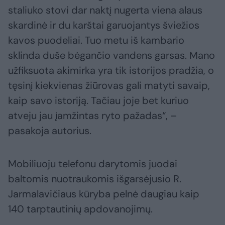
staliuko stovi dar naktį nugerta viena alaus
skardinė ir du karštai garuojantys šviežios
kavos puodeliai. Tuo metu iš kambario
sklinda duše bėgančio vandens garsas. Mano
užfiksuota akimirka yra tik istorijos pradžia, o
tęsinį kiekvienas žiūrovas gali matyti savaip,
kaip savo istoriją. Tačiau joje bet kuriuo
atveju jau įamžintas ryto pažadas“, –
pasakoja autorius.
Mobiliuoju telefonu darytomis juodai
baltomis nuotraukomis išgarsėjusio R.
Jarmalavičiaus kūryba pelnė daugiau kaip
140 tarptautinių apdovanojimų.