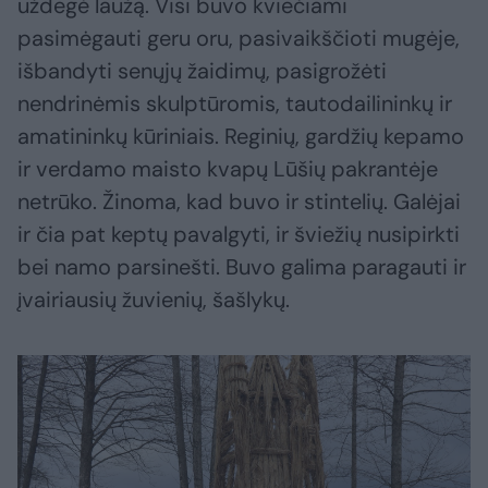
uždegė laužą. Visi buvo kviečiami
pasimėgauti geru oru, pasivaikščioti mugėje,
išbandyti senųjų žaidimų, pasigrožėti
nendrinėmis skulptūromis, tautodailininkų ir
amatininkų kūriniais. Reginių, gardžių kepamo
ir verdamo maisto kvapų Lūšių pakrantėje
netrūko. Žinoma, kad buvo ir stintelių. Galėjai
ir čia pat keptų pavalgyti, ir šviežių nusipirkti
bei namo parsinešti. Buvo galima paragauti ir
įvairiausių žuvienių, šašlykų.