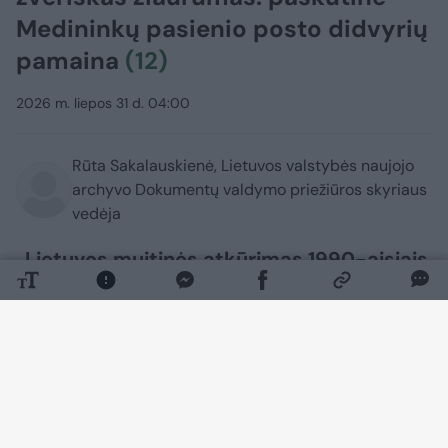
Medininkų pasienio posto didvyrių
pamaina
(12)
2026 m. liepos 31 d. 04:00
Rūta Sakalauskienė, Lietuvos valstybės naujojo
archyvo Dokumentų valdymo priežiūros skyriaus
vedėja
„Lietuvos muitinės atkūrimas 1990-aisiais
vertinamas kaip drąsus ir labai rizikingas
politinis žingsnis, kuriuo norėta pasauliui
parodyti, kad Lietuva pasirinko
nepriklausomybės kelią, o muitininkai
šiam vaidmeniui labai tiko. Surinkus
darbuotojus, šie būdavo suskirstyti