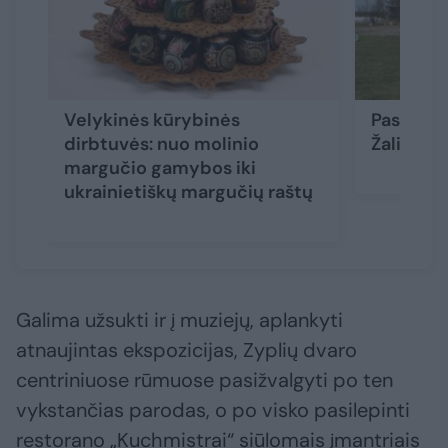
Velykinės kūrybinės
Pasidžiau
dirbtuvės: nuo molinio
Žaliūkių
margučio gamybos iki
ukrainietiškų margučių raštų
Galima užsukti ir į muziejų, aplankyti
atnaujintas ekspozicijas, Zyplių dvaro
centriniuose rūmuose pasižvalgyti po ten
vykstančias parodas, o po visko pasilepinti
restorano „Kuchmistrai“ siūlomais įmantriais