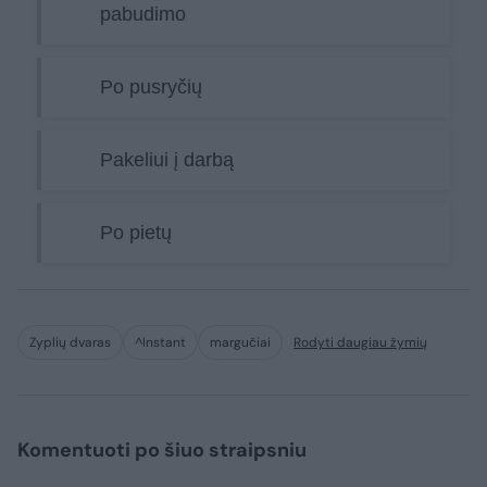
pabudimo
Po pusryčių
Pakeliui į darbą
Po pietų
Zyplių dvaras
^Instant
margučiai
Rodyti daugiau žymių
Komentuoti po šiuo straipsniu