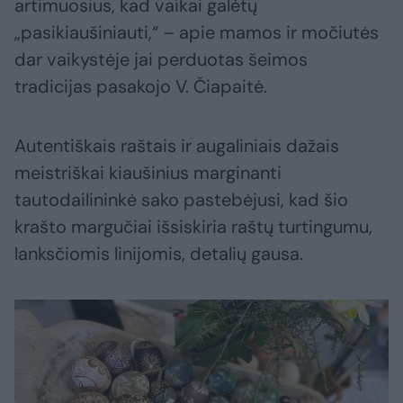
artimuosius, kad vaikai galėtų
„pasikiaušiniauti,“ – apie mamos ir močiutės
dar vaikystėje jai perduotas šeimos
tradicijas pasakojo V. Čiapaitė.
Autentiškais raštais ir augaliniais dažais
meistriškai kiaušinius marginanti
tautodailininkė sako pastebėjusi, kad šio
krašto margučiai išsiskiria raštų turtingumu,
lanksčiomis linijomis, detalių gausa.