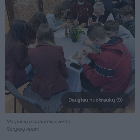
Daugiau nuotraukų (9)
Margučių margintojų šventė.
Rengėjų nuotr.