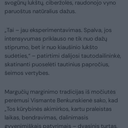
svogūnų lukštų, ciberžolės, raudonojo vyno
paruoštus natūralius dažus.
„Tai – jau eksperimentavimas. Spalva, jos
intensyvumas priklauso ne tik nuo dažų
stiprumo, bet ir nuo kiaušinio lukšto
sudėties,“ – patirtimi dalijosi tautodailininkė,
skatinanti puoselėti tautinius papročius,
šeimos vertybes.
Margučių marginimo tradicijas iš močiutės
perėmusi Vismante Benkunskienė sako, kad
„Tos kūrybinės akimirkos, kartu praleistas
laikas, bendravimas, dalinimasis
gyvenimiškais patyrimais – dvasinis turtas,