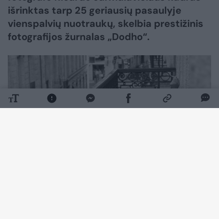
išrinktas tarp 25 geriausių pasaulyje
vienspalvių nuotraukų, skelbia prestižinis
fotografijos žurnalas „Dodho“.
Daugiau nuotraukų (2)
Nuotrauka „Ryto pažadas“ pateko į konkurso