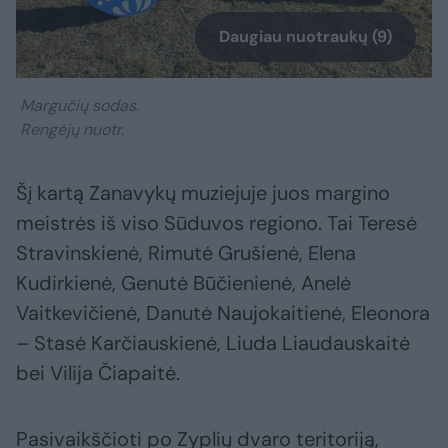
Daugiau nuotraukų (9)
Margučių sodas.
Rengėjų nuotr.
Šį kartą Zanavykų muziejuje juos margino
meistrės iš viso Sūduvos regiono. Tai Teresė
Stravinskienė, Rimutė Grušienė, Elena
Kudirkienė, Genutė Būčienienė, Anelė
Vaitkevičienė, Danutė Naujokaitienė, Eleonora
– Stasė Karčiauskienė, Liuda Liaudauskaitė
bei Vilija Čiapaitė.
Pasivaikščioti po Zyplių dvaro teritoriją,