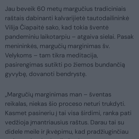
Jau beveik 60 metų margučius tradiciniais
raštais dabinanti kalvarijietė tautodailininkė
Vilija Čiapaitė sako, kad tokia šventė
pandeminiu laikotarpiu – atgaiva sielai. Pasak
menininkės, margučių marginimas šv.
Velykoms – tam tikra meditacija,
pasirengimas sutikti po žiemos bundančią
gyvybę, dovanoti bendrystę.
„Margučių marginimas man – šventas
reikalas, niekas šio proceso neturi trukdyti.
Kasmet pasineriu į tai visa širdimi, ranka pati
vedžioja įmantriausius raštus. Darau tai su
didele meile ir įkvėpimu, kad pradžiuginčiau