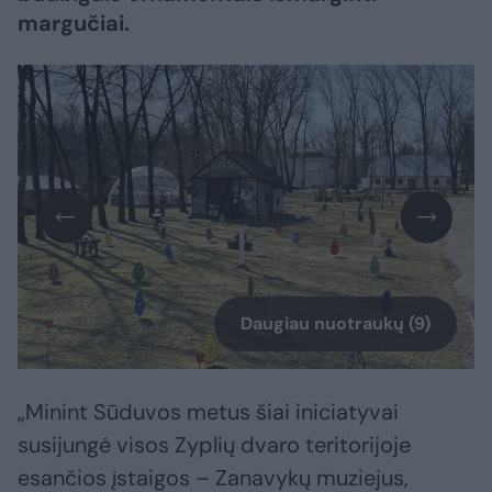
margučiai.
Daugiau nuotraukų (9)
„Minint Sūduvos metus šiai iniciatyvai
susijungė visos Zyplių dvaro teritorijoje
esančios įstaigos – Zanavykų muziejus,