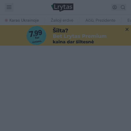
Karas Ukrainoje
Žalioji erdvė
Ačiū, Prezidente
E