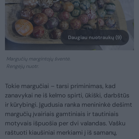
Daugiau nuotraukų (9)
Margučių margintojų šventė.
Rengėjų nuotr.
Tokie margučiai – tarsi priminimas, kad
zanavykai ne iš kelmo spirti, ūkiški, darbštūs
ir kūrybingi. Įgudusia ranka menininkė dešimt
margučių įvairiais gamtiniais ir tautiniais
motyvais išpuošia per dvi valandas. Vašku
raštuoti kiaušiniai merkiami į iš samanų,