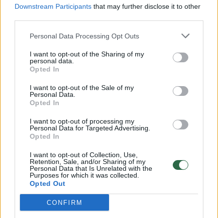
Downstream Participants
that may further disclose it to other
third parties.
Personal Data Processing Opt Outs
I want to opt-out of the Sharing of my
personal data.
Opted In
I want to opt-out of the Sale of my
Personal Data.
Daugiau nuotraukų (9)
Opted In
I want to opt-out of processing my
Personal Data for Targeted Advertising.
Margučių margintojų šventė.
Opted In
Rengėjų nuotr.
I want to opt-out of Collection, Use,
Retention, Sale, and/or Sharing of my
Personal Data that Is Unrelated with the
Pasak V. Benkunskienės, margučių raštai
Purposes for which it was collected.
Opted Out
liejasi patys, kiekvienas margutis – su savo
aura, o dovanoti pačios dekoruotą kiaušinį –
CONFIRM
neapsakomas malonumas. Kasmet maždaug