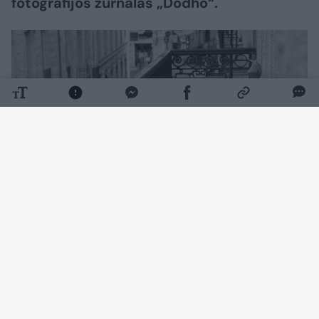
fotografijos žurnalas „Dodho“.
Daugiau nuotraukų (2)
Nuotrauka „Ryto pažadas“ pateko į konkurso
„Monochromatic Awards 2026“ finalą. Rugsėjį
ji bus publikuota specialiame žurnalo albume,