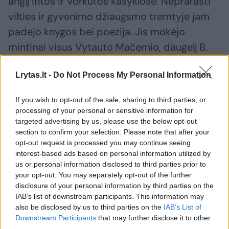
anglį Intos ir Vorkutos kasyklose. Neprarasti
vilties ir gyvenimo džiaugsmo tremtyje jam
padėjo knygos bei poezija. Jis mokėjo
mintinai visus Vytauto Mačernio, daugelį B.
Brazdžionio, kitų žymiausių lietuvių poetų
Lrytas.lt -
Do Not Process My Personal Information
eilėraščių, grįžus iš tremties su ne vienu
poetu kunigą siejo artima draugystė. Pats
If you wish to opt-out of the sale, sharing to third parties, or
monsinjoras yra pasakęs, kad knygos buvo jo
processing of your personal or sensitive information for
targeted advertising by us, please use the below opt-out
didžiausias turtas.
section to confirm your selection. Please note that after your
opt-out request is processed you may continue seeing
interest-based ads based on personal information utilized by
us or personal information disclosed to third parties prior to
Susiję straipsniai
your opt-out. You may separately opt-out of the further
disclosure of your personal information by third parties on the
IAB’s list of downstream participants. This information may
also be disclosed by us to third parties on the
IAB’s List of
Downstream Participants
that may further disclose it to other
third parties.