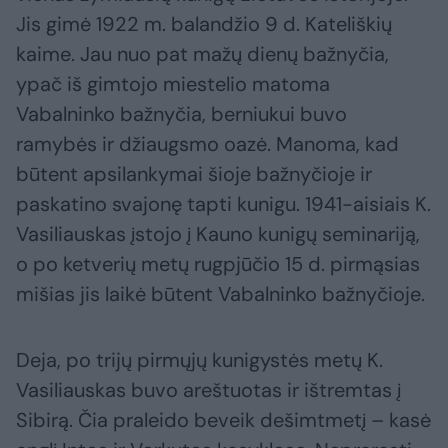
Jis gimė 1922 m. balandžio 9 d. Kateliškių
kaime. Jau nuo pat mažų dienų bažnyčia,
ypač iš gimtojo miestelio matoma
Vabalninko bažnyčia, berniukui buvo
ramybės ir džiaugsmo oazė. Manoma, kad
būtent apsilankymai šioje bažnyčioje ir
paskatino svajonę tapti kunigu. 1941-aisiais K.
Vasiliauskas įstojo į Kauno kunigų seminariją,
o po ketverių metų rugpjūčio 15 d. pirmąsias
mišias jis laikė būtent Vabalninko bažnyčioje.
Deja, po trijų pirmųjų kunigystės metų K.
Vasiliauskas buvo areštuotas ir ištremtas į
Sibirą. Čia praleido beveik dešimtmetį – kasė