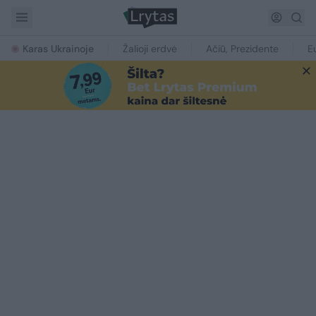
Karas Ukrainoje
Žalioji erdvė
Ačiū, Prezidente
E