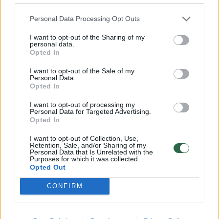
Personal Data Processing Opt Outs
→
I want to opt-out of the Sharing of my
personal data.
Opted In
Lietuvos paštas išleidžia du
Lietuvos 
I want to opt-out of the Sale of my
ženklus, skirtus Lietuvos
pašto že
Personal Data.
rezistencijai, viename jų –
gynėjam
Opted In
Romas Kalanta
I want to opt-out of processing my
Personal Data for Targeted Advertising.
Opted In
I want to opt-out of Collection, Use,
Retention, Sale, and/or Sharing of my
Personal Data that Is Unrelated with the
Purposes for which it was collected.
Iš tremties K. Vasiliauskas buvo išleistas 1959
Opted Out
m., tačiau be teisės gyventi Lietuvoje.
CONFIRM
Apsistojęs Latvijoje dirbo kroviku, vėliau
elektriku, buhalteriu. Tik dar po dešimtmečio