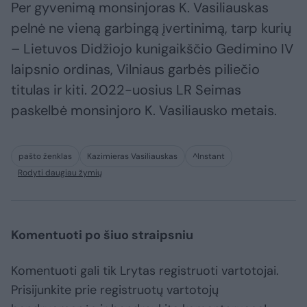
Per gyvenimą monsinjoras K. Vasiliauskas
pelnė ne vieną garbingą įvertinimą, tarp kurių
– Lietuvos Didžiojo kunigaikščio Gedimino IV
laipsnio ordinas, Vilniaus garbės piliečio
titulas ir kiti. 2022-uosius LR Seimas
paskelbė monsinjoro K. Vasiliausko metais.
pašto ženklas
Kazimieras Vasiliauskas
^Instant
Rodyti daugiau žymių
Komentuoti po šiuo straipsniu
Komentuoti gali tik Lrytas registruoti vartotojai.
Prisijunkite prie registruotų vartotojų