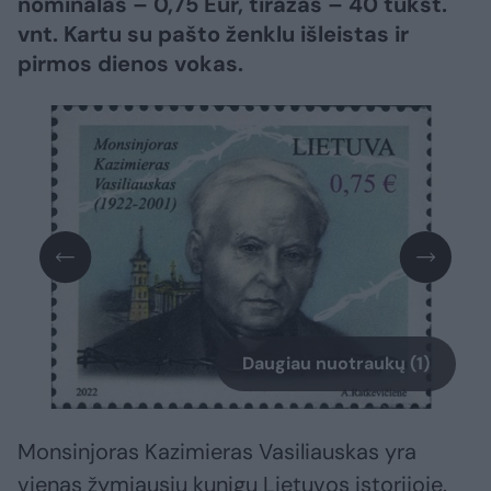
nominalas – 0,75 Eur, tiražas – 40 tūkst.
vnt. Kartu su pašto ženklu išleistas ir
pirmos dienos vokas.
Daugiau nuotraukų (1)
Monsinjoras Kazimieras Vasiliauskas yra
vienas žymiausių kunigų Lietuvos istorijoje.