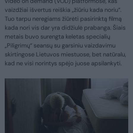
video on demand (VOD) platformose, kas
vaizdžiai išvertus reiškia „žiūriu kada noriu“.
Tuo tarpu neregiams žiūrėti pasirinktą filmą
kada nori vis dar yra didžiulė prabanga. Šiais
metais buvo surengta keletas specialių
„Piligrimų“ seansų su garsiniu vaizdavimu
skirtingose Lietuvos miestuose, bet natūralu,
kad ne visi norintys spėjo juose apsilankyti.