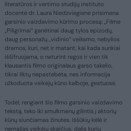
literatūros ir vertimo studijų instituto
docentė dr. Laura Niedzviegienė prisimena
garsinio vaizdavimo kūrimo procesą: „Filme
„Piligrimai“ ganėtinai daug tylos epizodų,
daug personažų „vidinio“ veiksmo, nebylios
dramos, kuri, net ir matant, kai kada sunkiai
iššifruojama, o neturint regos ir vien tik
klausantis filmo originalaus garso takelio,
tikrai liktų nepastebėta, nes informacija
užkoduota veikėjų kūno kalboje, gestuose.
Todėl, rengiant šio filmo garsinio vaizdavimo
tekstą, teko iki smulkmenų gilintis į aktorių
kūnų siunčiamas žinutes. Iššūkių kėlė ir
nemažas veikėjų skaičius, dalis kurių