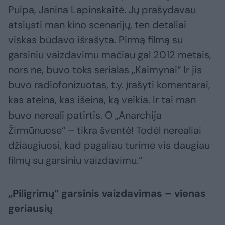
Puipa, Janina Lapinskaitė. Jų prašydavau
atsiųsti man kino scenarijų, ten detaliai
viskas būdavo išrašyta. Pirmą filmą su
garsiniu vaizdavimu mačiau gal 2012 metais,
nors ne, buvo toks serialas „Kaimynai“ Ir jis
buvo radiofonizuotas, t.y. įrašyti komentarai,
kas ateina, kas išeina, ką veikia. Ir tai man
buvo nereali patirtis. O „Anarchija
Žirmūnuose“ – tikra šventė! Todėl nerealiai
džiaugiuosi, kad pagaliau turime vis daugiau
filmų su garsiniu vaizdavimu.“
„Piligrimų“ garsinis vaizdavimas – vienas
geriausių