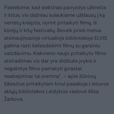
Pastebime, kad siektinas pavyzdys užkrečia
ir kitus, vis dažniau sulaukiame užklausų į ką
vertėtų kreiptis, norint pritaikyti filmą, iš
kūrėjų ir kitų festivalių. Beveik prieš metus
atsinaujinusioje virtualioje bibliotekoje ELVIS
galima rasti keliasdešimt filmų su garsiniu
vaizdavimu. Kiekvieno naujo pritaikyto filmo
atsiradimas vis dar yra didžiulis įvykis ir
negalintys filmo pamatyti įprastai
neabejotinai tai įvertina“, – apie žiūrovų
lūkesčius pritaikytam kinui pasakoja Lietuvos
aklųjų bibliotekos Leidybos vadovė Alisa
Žarkova.