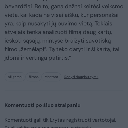
bevardžiai. Be to, gana dažnai keitėsi veiksmo
vieta, kai kada ne visai aišku, kur personažai
yra, kaip nusakyti jų buvimo vietą. Tokiais
atvejais tenka analizuoti filmą daug kartų,
ieškoti sąsajų, mintyse braižyti savotišką
filmo „žemėlapį“. Tą teko daryti ir šį kartą, tai
įdomi ir vertinga patirtis.“
piligrimai
filmas
^Instant
Rodyti daugiau žymių
Komentuoti po šiuo straipsniu
Komentuoti gali tik Lrytas registruoti vartotojai.