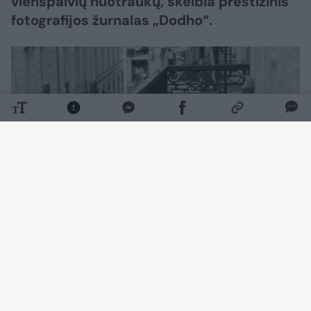
vienspalvių nuotraukų, skelbia prestižinis
fotografijos žurnalas „Dodho“.
Daugiau nuotraukų (2)
Nuotrauka „Ryto pažadas“ pateko į konkurso
„Monochromatic Awards 2026“ finalą. Rugsėjį
ji bus publikuota specialiame žurnalo albume,