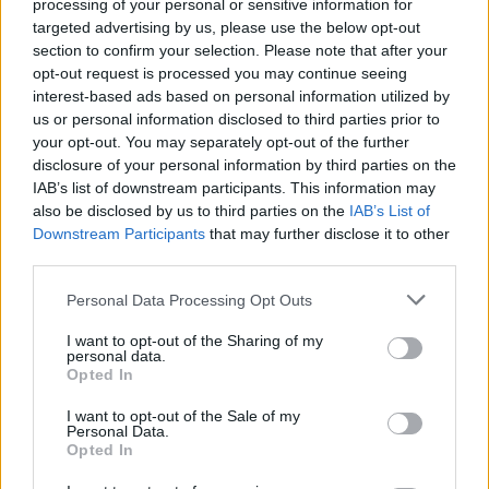
processing of your personal or sensitive information for
laikais net nebuvo filmų su garsiniu
targeted advertising by us, please use the below opt-out
section to confirm your selection. Please note that after your
vaizdavimu. Ko tik aš nesugalvodavau: Jei
opt-out request is processed you may continue seeing
žinojau, kad močiutė žiūri, skambindavau jai
interest-based ads based on personal information utilized by
per reklaminę pertraukėlę klausti, kas įvyko.
us or personal information disclosed to third parties prior to
your opt-out. You may separately opt-out of the further
Šiaip iš dialogų aš gana neblogai
disclosure of your personal information by third parties on the
suprasdavau siužetą, bet būdavo tokių
IAB’s list of downstream participants. This information may
also be disclosed by us to third parties on the
IAB’s List of
nebylių scenų, su kraupoka muzika, kai nieko
Downstream Participants
that may further disclose it to other
nesuprasdavau.
third parties.
Personal Data Processing Opt Outs
I want to opt-out of the Sharing of my
personal data.
Opted In
I want to opt-out of the Sale of my
Personal Data.
Opted In