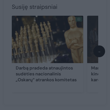
Susiję straipsniai
→
Darbą pradeda atnaujintos
Marato S
sudėties nacionalinis
kino vizi
„Oskarų“ atrankos komitetas
karo nuo