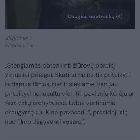
Daugiau nuotraukų (4)
„Piligrimai“.
Filmo kadras.
„Stengiamės patenkinti žiūrovų poreikį
virtualiai prieigai. Skatiname ne tik pritaikyti
kuriamus filmus, bet ir siekiame, kad jau
pritaikyti nenugultų vien tik pavienių kūrėjų ar
festivalių archyvuose. Labai vertiname
draugystę su „Kino pavasariu“, prasidėjusią
nuo filmo „Išgyventi vasarą“.