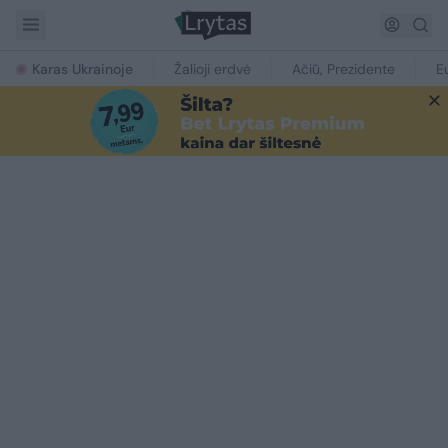
Karas Ukrainoje
Žalioji erdvė
Ačiū, Prezidente
E