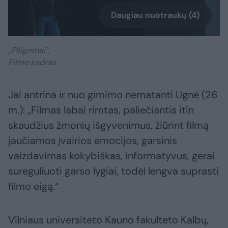
Daugiau nuotraukų (4)
„Piligrimai“.
Filmo kadras.
Jai antrina ir nuo gimimo nematanti Ugnė (26
m.): „Filmas labai rimtas, paliečiantis itin
skaudžius žmonių išgyvenimus, žiūrint filmą
jaučiamos įvairios emocijos, garsinis
vaizdavimas kokybiškas, informatyvus, gerai
sureguliuoti garso lygiai, todėl lengva suprasti
filmo eigą.“
Vilniaus universiteto Kauno fakulteto Kalbų,