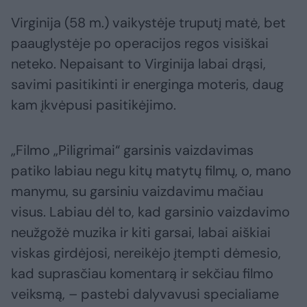
Virginija (58 m.) vaikystėje truputį matė, bet
paauglystėje po operacijos regos visiškai
neteko. Nepaisant to Virginija labai drąsi,
savimi pasitikinti ir energinga moteris, daug
kam įkvėpusi pasitikėjimo.
„Filmo „Piligrimai“ garsinis vaizdavimas
patiko labiau negu kitų matytų filmų, o, mano
manymu, su garsiniu vaizdavimu mačiau
visus. Labiau dėl to, kad garsinio vaizdavimo
neužgožė muzika ir kiti garsai, labai aiškiai
viskas girdėjosi, nereikėjo įtempti dėmesio,
kad suprasčiau komentarą ir sekčiau filmo
veiksmą, – pastebi dalyvavusi specialiame