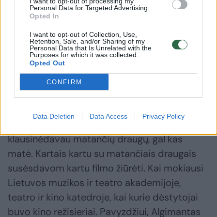
I want to opt-out of processing my
Personal Data for Targeted Advertising.
Opted In
Daugiau nuotraukų (4)
I want to opt-out of Collection, Use,
Retention, Sale, and/or Sharing of my
Personal Data that Is Unrelated with the
Purposes for which it was collected.
Opted Out
„Piligrimai“.
Filmo kadras.
CONFIRM
Tiesa, kartais po to paaiškėdavo. Jei filmo
Data Deletion
Data Access
Privacy Policy
nežiūrėdavo kas nors iš artimųjų,
klausinėdavau matančių draugų, gal kas
matė. Kartais kartu su matančiais draugais
susėsdavom kartu filmo žiūrėti. Kai mokiausi
Lietuvos muzikos ir teatro akademijoje,
teatro ir kino katedroje, kai kurie dėstytojai
buvo kino režisieriai. Pavyzdžiui, Algimantas