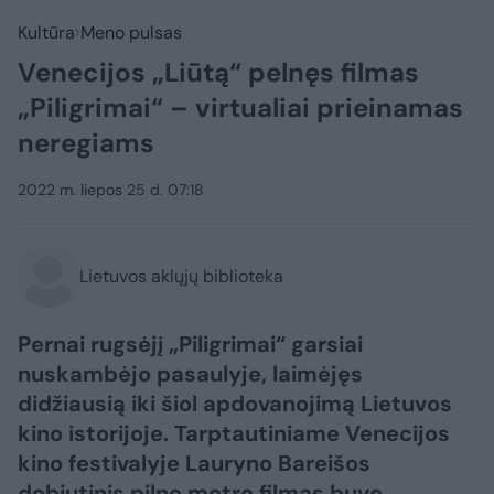
Kultūra
Meno pulsas
Venecijos „Liūtą“ pelnęs filmas
„Piligrimai“ – virtualiai prieinamas
neregiams
2022 m. liepos 25 d. 07:18
Lietuvos aklųjų biblioteka
Pernai rugsėjį „Piligrimai“ garsiai
nuskambėjo pasaulyje, laimėjęs
didžiausią iki šiol apdovanojimą Lietuvos
kino istorijoje. Tarptautiniame Venecijos
kino festivalyje Lauryno Bareišos
debiutinis pilno metro filmas buvo