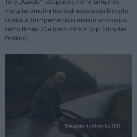
Tarp „Ąžuolo“ kategorijos nominantų ir ne
vieną tarptautinį festivalį apkeliavęs Eitvydo
Doškaus trumpametražis miesto simfonijos
žanro filmas „Čia buvo Vilnius“ (op. Eitvydas
Doškus).
Daugiau nuotraukų (12)