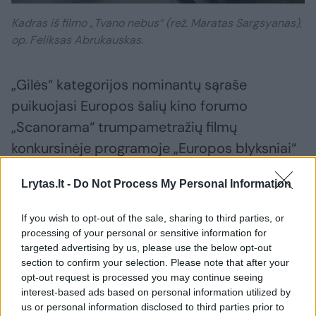
Kadras iš filmo „Tvano nebus“ (rež. Maratas Sargsyanas),
op. Feliksas Abrukauskas.
„Gilės“ kategorijos nominantų sąraše
puikuojasi Europos šalių kino forumo
„Scanorama“ trumpametražių filmų
konkursinėje programoje „Europos blyksniai“
geriausio lietuviško filmo titulą pelnęs Arno
Lrytas.lt -
Do Not Process My Personal Information
Balčiūno „Blausos“ (op. Milda Juodvalkytė),
šių metų „Kino pavasario“ konkursinėje
If you wish to opt-out of the sale, sharing to third parties, or
programoje „Trumpas konkursas“ rodytas
processing of your personal or sensitive information for
targeted advertising by us, please use the below opt-out
Eglės Razumaitės „Krytis“ ir Viktoro Gineičio
section to confirm your selection. Please note that after your
„Nuosėdos“ (op. Jokūbas Miškinis).
opt-out request is processed you may continue seeing
interest-based ads based on personal information utilized by
us or personal information disclosed to third parties prior to