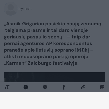
Lrytas.lt
„Asmik Grigorian pasiekia naują žemumą
teigiama prasme ir tai daro vienoje
geriausių pasaulio scenų“, – taip dar
pernai agentūros AP korespondentas
pranešė apie lietuvių soprano iššūkį –
atlikti mecosoprano partiją operoje
„Karmen“ Zalcburgo festivalyje.