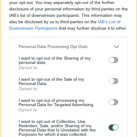
your opt-out. You may separately opt-out of the further
Susiję straipsniai
disclosure of your personal information by third parties on the
IAB’s list of downstream participants. This information may
also be disclosed by us to third parties on the
IAB’s List of
Downstream Participants
that may further disclose it to other
third parties.
Personal Data Processing Opt Outs
I want to opt-out of the Sharing of my
personal data.
→
Opted In
I want to opt-out of the Sale of my
Personal Data.
Filmo apie Antaną Sutkų
Filme „P
Opted In
operatorius: „Kai atsukdavau
atkurtas 
kamerą, jis atsukdavo savąją į
stebina 
I want to opt-out of processing my
Personal Data for Targeted Advertising.
mane“
Opted In
I want to opt-out of Collection, Use,
Retention, Sale, and/or Sharing of my
Personal Data that Is Unrelated with the
Purposes for which it was collected.