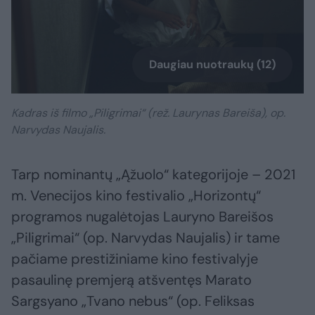
Daugiau nuotraukų (12)
Kadras iš filmo „Piligrimai“ (rež. Laurynas Bareiša), op.
Narvydas Naujalis.
Tarp nominantų „Ąžuolo“ kategorijoje – 2021
m. Venecijos kino festivalio „Horizontų“
programos nugalėtojas Lauryno Bareišos
„Piligrimai“ (op. Narvydas Naujalis) ir tame
pačiame prestižiniame kino festivalyje
pasaulinę premjerą atšventęs Marato
Sargsyano „Tvano nebus“ (op. Feliksas