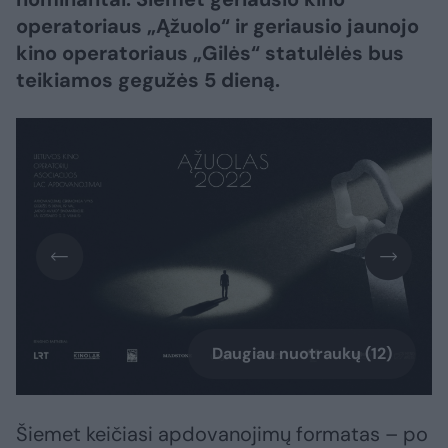
operatoriaus „Ąžuolo“ ir geriausio jaunojo
kino operatoriaus „Gilės“ statulėlės bus
teikiamos gegužės 5 dieną.
Daugiau nuotraukų (12)
Šiemet keičiasi apdovanojimų formatas – po