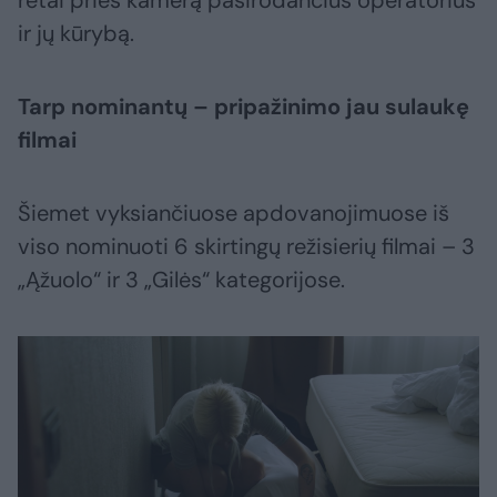
retai prieš kamerą pasirodančius operatorius
ir jų kūrybą.
Tarp nominantų – pripažinimo jau sulaukę
filmai
Šiemet vyksiančiuose apdovanojimuose iš
viso nominuoti 6 skirtingų režisierių filmai – 3
„Ąžuolo“ ir 3 „Gilės“ kategorijose.