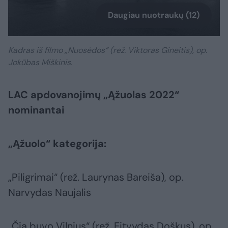
Daugiau nuotraukų (12)
Kadras iš filmo „Nuosėdos” (rež. Viktoras Gineitis), op.
Jokūbas Miškinis.
LAC apdovanojimų „Ąžuolas 2022“
nominantai
„Ąžuolo“ kategorija:
„Piligrimai“ (rež. Laurynas Bareiša), op.
Narvydas Naujalis
„Čia buvo Vilnius“ (rež. Eitvydas Doškus), op.