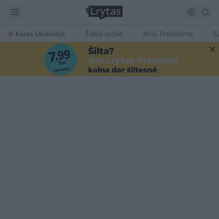
Karas Ukrainoje
Žalioji erdvė
Ačiū, Prezidente
E