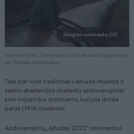
Daugiau nuotraukų (12)
Kadras iš filmo „Tvano nebus“ (rež. Maratas Sargsyanas),
op. Feliksas Abrukauskas.
Taip pat vyks tradiciniai Lietuvos muzikos ir
teatro akademijos studentų apdovanojimai
kino industrijos atstovams, kuriuos išrinks
patys LMTA studentai.
Apdovanojimų „Ąžuolas 2022“ nominantus