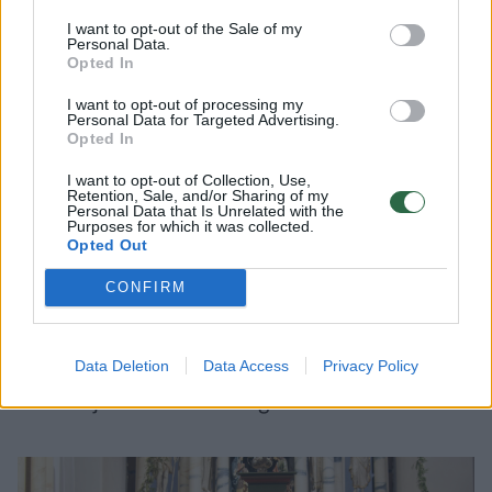
jaunimo džiazo orkestro koncertinė veikla.
I want to opt-out of the Sale of my
Personal Data.
Opted In
Pagal LKT paramą nuo kitų muzikos žanrų
I want to opt-out of processing my
Personal Data for Targeted Advertising.
stipriai atsilieka senoji muzika. Tiesa, šiemet
Opted In
LKT dėmesio sulaukė aštuntą kartą vyksiantis
I want to opt-out of Collection, Use,
Retention, Sale, and/or Sharing of my
Kretingos senosios muzikos festivalis, ilgai
Personal Data that Is Unrelated with the
Purposes for which it was collected.
gyvavęs tik vietos institucijų paramos dėka.
Opted Out
Visi šio festivalio renginiai nemokami, o
CONFIRM
pristato jis geriausius Europos ir pasaulio
ansamblius bei solistus, be to, garsina
Kretingos bažnyčioje saugomus seniausius
Data Deletion
Data Access
Privacy Policy
Lietuvoje barokinius vargonus.