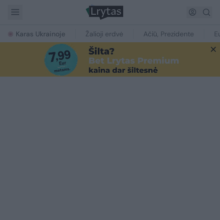
Karas Ukrainoje
Žalioji erdvė
Ačiū, Prezidente
E