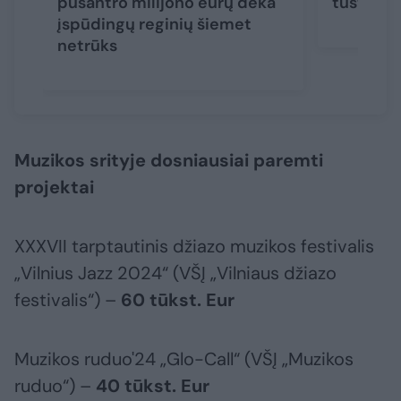
pusantro milijono eurų dėka
tuštesn
įspūdingų reginių šiemet
netrūks
Muzikos srityje dosniausiai paremti
projektai
XXXVII tarptautinis džiazo muzikos festivalis
„Vilnius Jazz 2024“ (VŠĮ „Vilniaus džiazo
festivalis“) –
60 tūkst. Eur
Muzikos ruduo'24 „Glo-Call“ (VŠĮ „Muzikos
ruduo“) –
40 tūkst. Eur