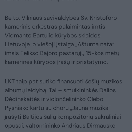
Be to, Vilniaus savivaldybės Šv. Kristoforo
kamerinis orkestras palaimintas imtis
Vidmanto Bartulio kūrybos sklaidos
Lietuvoje, o viešoji įstaiga „Aštunta nata“
imsis Felikso Bajoro pastarųjų 15-kos metų
kamerinės kūrybos įrašų ir pristatymo.
LKT taip pat sutiko finansuoti šešių muzikos
albumų leidybą. Tai – smuikininkės Dalios
Dėdinskaitės ir violončelininko Glebo
Pyšniako kartu su choru „Jauna muzika“
įrašyti Baltijos šalių kompozitorių sakraliniai
opusai, valtornininko Andriaus Dirmausko