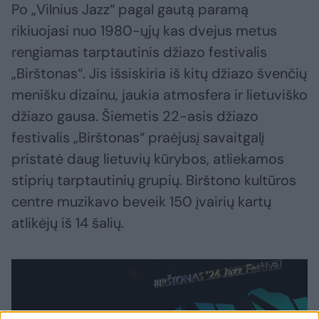
Po „Vilnius Jazz“ pagal gautą paramą
rikiuojasi nuo 1980-ųjų kas dvejus metus
rengiamas tarptautinis džiazo festivalis
„Birštonas“. Jis išsiskiria iš kitų džiazo švenčių
menišku dizainu, jaukia atmosfera ir lietuviško
džiazo gausa. Šiemetis 22-asis džiazo
festivalis „Birštonas“ praėjusį savaitgalį
pristatė daug lietuvių kūrybos, atliekamos
stiprių tarptautinių grupių. Birštono kultūros
centre muzikavo beveik 150 įvairių kartų
atlikėjų iš 14 šalių.