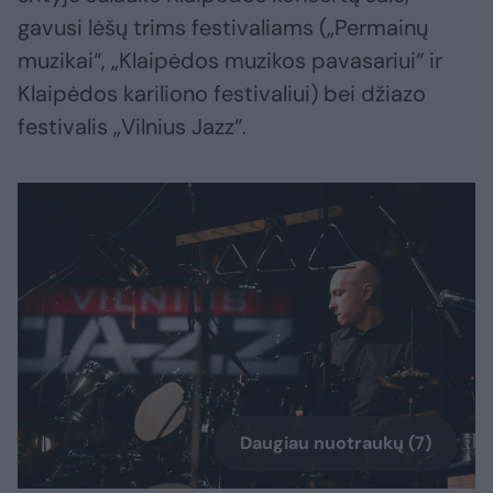
gavusi lėšų trims festivaliams („Permainų
muzikai“, „Klaipėdos muzikos pavasariui“ ir
Klaipėdos kariliono festivaliui) bei džiazo
festivalis „Vilnius Jazz“.
Daugiau nuotraukų (7)