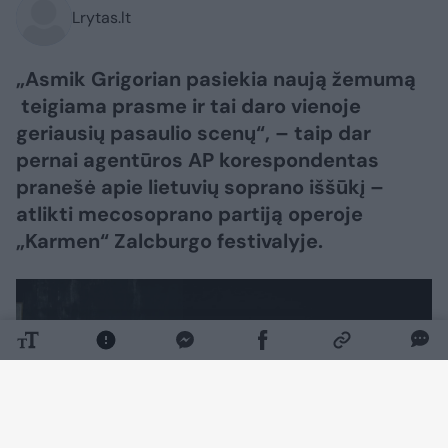
Lrytas.lt
„Asmik Grigorian pasiekia naują žemumą
teigiama prasme ir tai daro vienoje
geriausių pasaulio scenų“, – taip dar
pernai agentūros AP korespondentas
pranešė apie lietuvių soprano iššūkį –
atlikti mecosoprano partiją operoje
„Karmen“ Zalcburgo festivalyje.