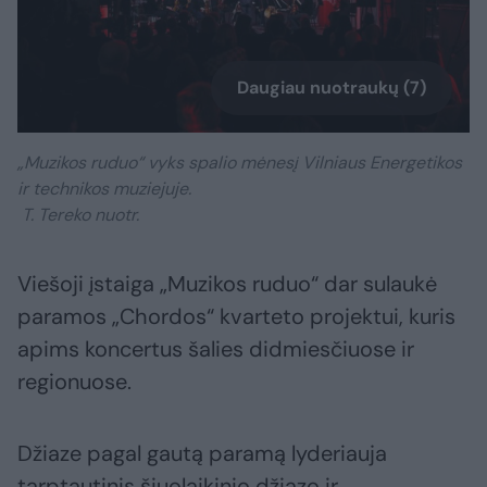
Daugiau nuotraukų (7)
„Muzikos ruduo“ vyks spalio mėnesį Vilniaus Energetikos
ir technikos muziejuje.
T. Tereko nuotr.
Viešoji įstaiga „Muzikos ruduo“ dar sulaukė
paramos „Chordos“ kvarteto projektui, kuris
apims koncertus šalies didmiesčiuose ir
regionuose.
Džiaze pagal gautą paramą lyderiauja
tarptautinis šiuolaikinio džiazo ir