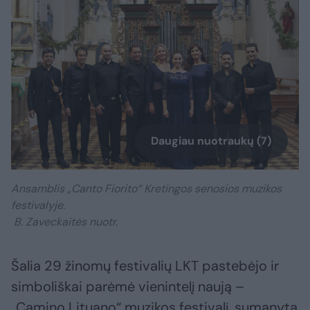
Daugiau nuotraukų (7)
Ansamblis „Canto Fiorito“ Kretingos senosios muzikos
festivalyje.
B. Zaveckaitės nuotr.
Šalia 29 žinomų festivalių LKT pastebėjo ir
simboliškai parėmė vienintelį naują –
„Camino Lituano“ muzikos festivalį, sumanytą