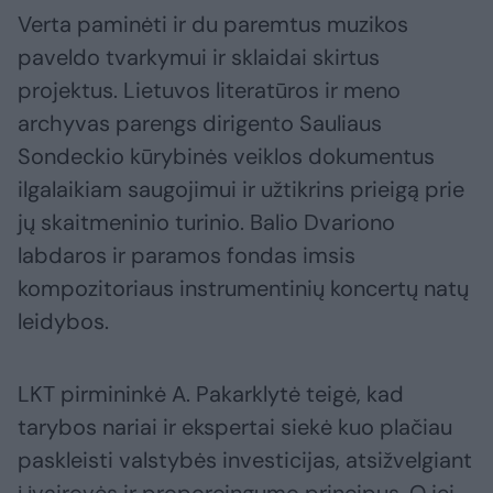
Verta paminėti ir du paremtus muzikos
paveldo tvarkymui ir sklaidai skirtus
projektus. Lietuvos literatūros ir meno
archyvas parengs dirigento Sauliaus
Sondeckio kūrybinės veiklos dokumentus
ilgalaikiam saugojimui ir užtikrins prieigą prie
jų skaitmeninio turinio. Balio Dvariono
labdaros ir paramos fondas imsis
kompozitoriaus instrumentinių koncertų natų
leidybos.
LKT pirmininkė A. Pakarklytė teigė, kad
tarybos nariai ir ekspertai siekė kuo plačiau
paskleisti valstybės investicijas, atsižvelgiant
į įvairovės ir proporcingumo principus. O jei