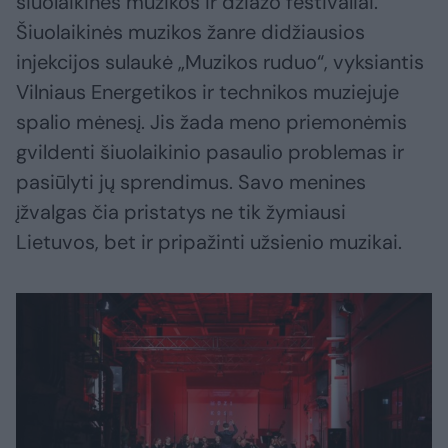
šiuolaikinės muzikos ir džiazo festivaliai.
Šiuolaikinės muzikos žanre didžiausios
injekcijos sulaukė „Muzikos ruduo“, vyksiantis
Vilniaus Energetikos ir technikos muziejuje
spalio mėnesį. Jis žada meno priemonėmis
gvildenti šiuolaikinio pasaulio problemas ir
pasiūlyti jų sprendimus. Savo menines
įžvalgas čia pristatys ne tik žymiausi
Lietuvos, bet ir pripažinti užsienio muzikai.