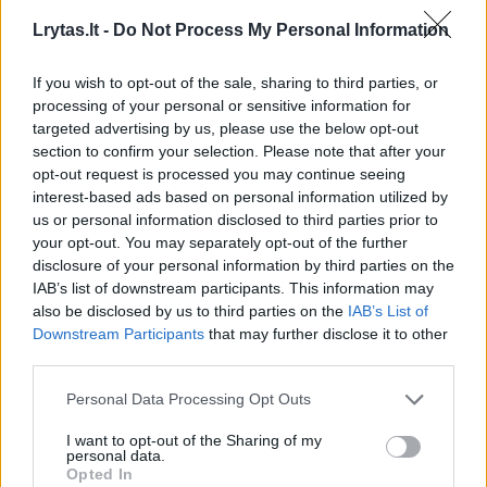
Lrytas.lt -
Do Not Process My Personal Information
If you wish to opt-out of the sale, sharing to third parties, or
processing of your personal or sensitive information for
targeted advertising by us, please use the below opt-out
section to confirm your selection. Please note that after your
Daugiau nuotraukų (7)
opt-out request is processed you may continue seeing
interest-based ads based on personal information utilized by
us or personal information disclosed to third parties prior to
Praėjusį savaitgalį Birštono kultūros centre vykęs LKT
your opt-out. You may separately opt-out of the further
finansuojamas tarptautinis džiazo festivalis „Birštonas“
disclosure of your personal information by third parties on the
IAB’s list of downstream participants. This information may
išsiskiria tarp kitų ir autorine scenografija.
also be disclosed by us to third parties on the
IAB’s List of
V. Skaraičio nuotr.
Downstream Participants
that may further disclose it to other
third parties.
Džiaze taip pat aktyvėja regionai. LKT
Personal Data Processing Opt Outs
paramos sulaukė „Džiazo dienos Tauragėje“,
I want to opt-out of the Sharing of my
festivalis „Utena Jazz“, „Jauno džiazo dienos“
personal data.
Opted In
Pasvalyje bei Elektrėnuose, jungtinio Lietuvos