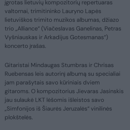
įgrotas lietuvių kompozitorių repertuaras
valtornai, trimitininko Lauryno Lapės
lietuviškos trimito muzikos albumas, džiazo
trio „Alliance“ (Viačeslavas Ganelinas, Petras
Vyšniauskas ir Arkadijus Gotesmanas“)
koncerto įrašas.
Gitaristai Mindaugas Stumbras ir Chrisas
Ruebensas leis autorinį albumą su specialiai
jam parašytais savo kūriniais dviem
gitaroms. O kompozitorius Jievaras Jasinskis
jau sulaukė LKT lėšomis išleistos savo
„Simfonijos iš Šiaurės Jeruzalės“ vinilinės
plokštelės.