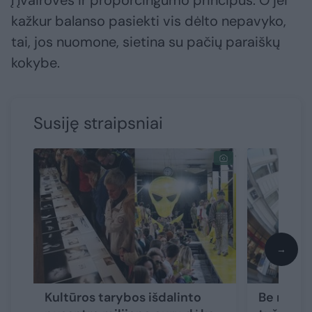
kažkur balanso pasiekti vis dėlto nepavyko,
tai, jos nuomone, sietina su pačių paraiškų
kokybe.
Susiję straipsniai
→
Kultūros tarybos išdalinto
Be milij