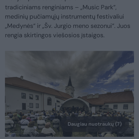
tradiciniams renginiams – „Music Park“,
medinių pučiamųjų instrumentų festivaliui
„Medynės“ ir „Šv. Jurgio meno sezonui“. Juos
rengia skirtingos viešosios įstaigos.
Daugiau nuotraukų (7)