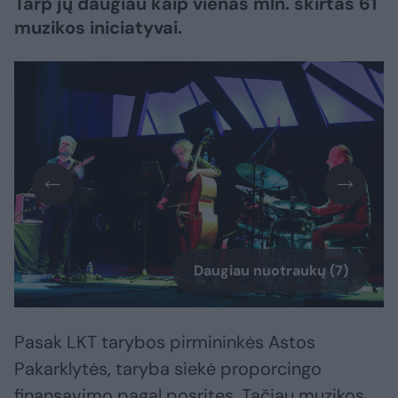
Tarp jų daugiau kaip vienas mln. skirtas 61
muzikos iniciatyvai.
Daugiau nuotraukų (7)
Pasak LKT tarybos pirmininkės Astos
Pakarklytės, taryba siekė proporcingo
finansavimo pagal posrites. Tačiau muzikos