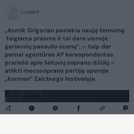
Lrytas.lt
„Asmik Grigorian pasiekia naują žemumą
teigiama prasme ir tai daro vienoje
geriausių pasaulio scenų“, – taip dar
pernai agentūros AP korespondentas
pranešė apie lietuvių soprano iššūkį –
atlikti mecosoprano partiją operoje
„Karmen“ Zalcburgo festivalyje.