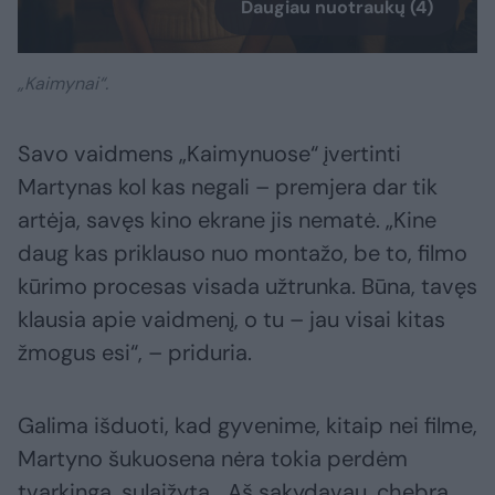
Daugiau nuotraukų (4)
„Kaimynai“.
Savo vaidmens „Kaimynuose“ įvertinti
Martynas kol kas negali – premjera dar tik
artėja, savęs kino ekrane jis nematė. „Kine
daug kas priklauso nuo montažo, be to, filmo
kūrimo procesas visada užtrunka. Būna, tavęs
klausia apie vaidmenį, o tu – jau visai kitas
žmogus esi“, – priduria.
Galima išduoti, kad gyvenime, kitaip nei filme,
Martyno šukuosena nėra tokia perdėm
tvarkinga, sulaižyta. „Aš sakydavau, chebra,