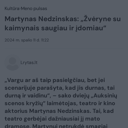
Kultūra
Meno pulsas
Martynas Nedzinskas: „Žvėryne su
kaimynais saugiau ir įdomiau“
2024 m. spalio 11 d. 11:22
Lrytas.lt
„Vargu ar aš taip pasielgčiau, bet jei
scenarijuje parašyta, kad jis durnas, tai
durną ir vaidinu“, – sako dviejų „Auksinių
scenos kryžių“ laimėtojas, teatro ir kino
aktorius Martynas Nedzinskas. Tai, kad
teatro gerbėjai dažniausiai jį mato
dramose, Martynui netrukdė smagiai