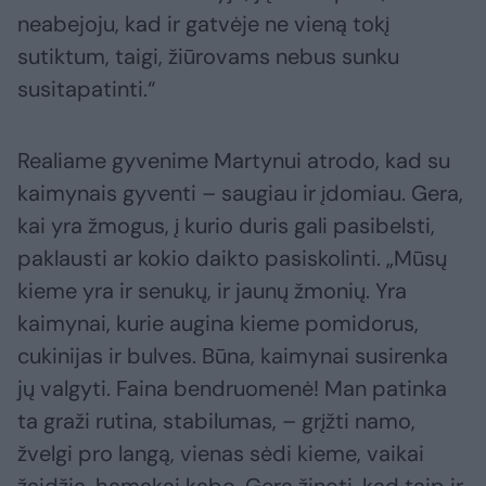
neabejoju, kad ir gatvėje ne vieną tokį
sutiktum, taigi, žiūrovams nebus sunku
susitapatinti.“
Realiame gyvenime Martynui atrodo, kad su
kaimynais gyventi – saugiau ir įdomiau. Gera,
kai yra žmogus, į kurio duris gali pasibelsti,
paklausti ar kokio daikto pasiskolinti. „Mūsų
kieme yra ir senukų, ir jaunų žmonių. Yra
kaimynai, kurie augina kieme pomidorus,
cukinijas ir bulves. Būna, kaimynai susirenka
jų valgyti. Faina bendruomenė! Man patinka
ta graži rutina, stabilumas, – grįžti namo,
žvelgi pro langą, vienas sėdi kieme, vaikai