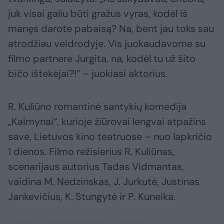
juk visai galiu būti gražus vyras, kodėl iš
manęs darote pabaisą? Na, bent jau toks sau
atrodžiau veidrodyje. Vis juokaudavome su
filmo partnere Jurgita, na, kodėl tu už šito
bičo ištekėjai?!“ – juokiasi aktorius.
R. Kuliūno romantinė santykių komedija
„Kaimynai“, kurioje žiūrovai lengvai atpažins
save, Lietuvos kino teatruose – nuo lapkričio
1 dienos. Filmo režisierius R. Kuliūnas,
scenarijaus autorius Tadas Vidmantas,
vaidina M. Nedzinskas, J. Jurkutė, Justinas
Jankevičius, K. Stungytė ir P. Kuneika.