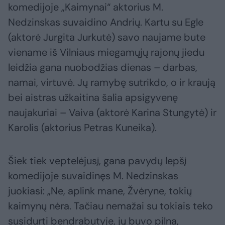
komedijoje „Kaimynai“ aktorius M.
Nedzinskas suvaidino Andrių. Kartu su Egle
(aktorė Jurgita Jurkutė) savo naujame bute
viename iš Vilniaus miegamųjų rajonų jiedu
leidžia gana nuobodžias dienas – darbas,
namai, virtuvė. Jų ramybę sutrikdo, o ir kraują
bei aistras užkaitina šalia apsigyvenę
naujakuriai – Vaiva (aktorė Karina Stungytė) ir
Karolis (aktorius Petras Kuneika).
Šiek tiek veptelėjusį, gana pavydų lepšį
komedijoje suvaidinęs M. Nedzinskas
juokiasi: „Ne, aplink mane, Žvėryne, tokių
kaimynų nėra. Tačiau nemažai su tokiais teko
susidurti bendrabutyje, jų buvo pilna,