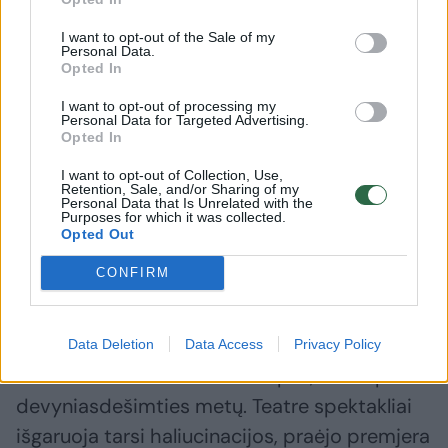
juokelių“, – filmavimo užkulisius praskleidžia
Martynas.
I want to opt-out of the Sale of my
Personal Data.
Opted In
Filmavimus jis derino su darbu teatre.
I want to opt-out of processing my
Personal Data for Targeted Advertising.
Būdavo dienų, kai iš teatro per visą miestą
Opted In
tekdavo lėkti į filmavimus. „Kartą stipriai
I want to opt-out of Collection, Use,
vėlavau, komanda man atsiuntė sportinį
Retention, Sale, and/or Sharing of my
Personal Data that Is Unrelated with the
motociklą. Lėkėme su juo per visą miestą iki
Purposes for which it was collected.
Opted Out
jo pakraščio, kur vyko filmavimai“, –
CONFIRM
prisimena aktorius.
Darbas kine jį žavi išliekamąja verte –
Data Deletion
Data Access
Privacy Policy
nusifilmavai ir liksi filme toks pat, kad ir po
devyniasdešimties metų. Teatre spektakliai
išgaruoja tarsi haliucinacijos, praėjo premjera