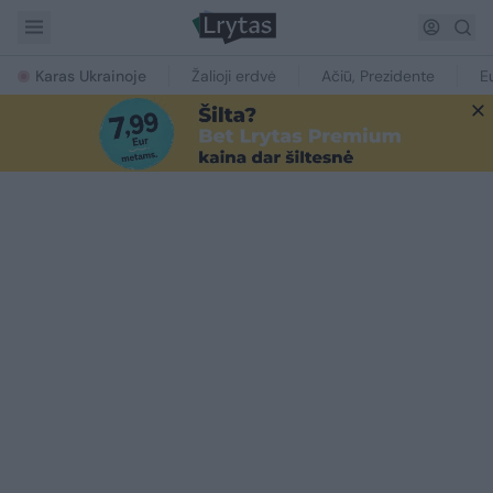
Karas Ukrainoje
Žalioji erdvė
Ačiū, Prezidente
E