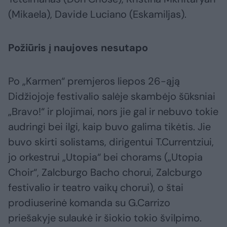
(Mikaela), Davide Luciano (Eskamiljas).
Požiūris į naujoves nesutapo
Po „Karmen“ premjeros liepos 26-ąją
Didžiojoje festivalio salėje skambėjo šūksniai
„Bravo!“ ir plojimai, nors jie gal ir nebuvo tokie
audringi bei ilgi, kaip buvo galima tikėtis. Jie
buvo skirti solistams, dirigentui T.Currentziui,
jo orkestrui „Utopia“ bei chorams („Utopia
Choir“, Zalcburgo Bacho chorui, Zalcburgo
festivalio ir teatro vaikų chorui), o štai
prodiuserinė komanda su G.Carrizo
priešakyje sulaukė ir šiokio tokio švilpimo.