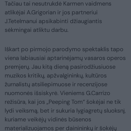
Tačiau tai nesutrukdė Karmen vaidmens
atlikėjai A.Grigorian ir jos partneriui
J.Tetelmanui apsikabinti džiaugiantis
sėkmingai atliktu darbu.
Iškart po pirmojo parodymo spektaklis tapo
viena labiausiai aptarinėjamų vasaros operos
premjerų. Jau kitą dieną pasirodžiusiuose
muzikos kritikų, apžvalgininkų, kultūros
žurnalistų atsiliepimuose ir recenzijose
nuomonės išsiskyrė. Vieniems G.Carrizo
režisūra, kai jos „Peeping Tom“ šokėjai ne tik
lydi veiksmą, bet ir sukuria lygiagretų sluoksnį,
kuriame veikėjų vidinės būsenos
materializuojamos per dainininkų ir šokėjų