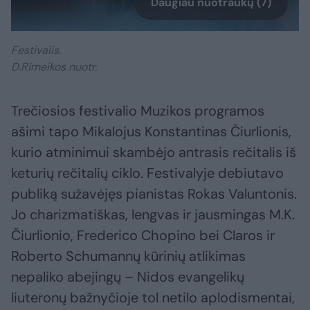
Daugiau nuotraukų (7)
Festivalis.
D.Rimeikos nuotr.
Trečiosios festivalio Muzikos programos
ašimi tapo Mikalojus Konstantinas Čiurlionis,
kurio atminimui skambėjo antrasis rečitalis iš
keturių rečitalių ciklo. Festivalyje debiutavo
publiką sužavėjęs pianistas Rokas Valuntonis.
Jo charizmatiškas, lengvas ir jausmingas M.K.
Čiurlionio, Frederico Chopino bei Claros ir
Roberto Schumannų kūrinių atlikimas
nepaliko abejingų – Nidos evangelikų
liuteronų bažnyčioje tol netilo aplodismentai,