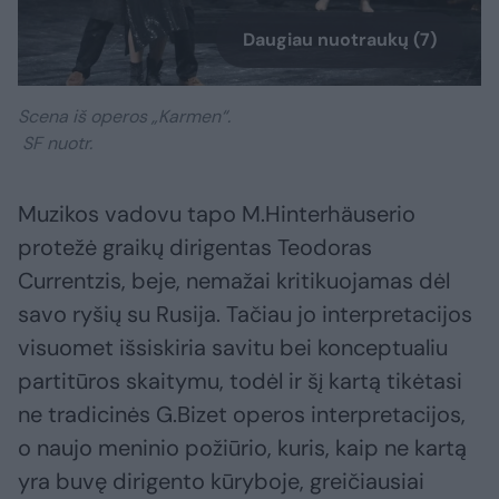
Daugiau nuotraukų (7)
Scena iš operos „Karmen“.
SF nuotr.
Muzikos vadovu tapo M.Hinterhäuserio
protežė graikų dirigentas Teodoras
Currentzis, beje, nemažai kritikuojamas dėl
savo ryšių su Rusija. Tačiau jo interpretacijos
visuomet išsiskiria savitu bei konceptualiu
partitūros skaitymu, todėl ir šį kartą tikėtasi
ne tradicinės G.Bizet operos interpretacijos,
o naujo meninio požiūrio, kuris, kaip ne kartą
yra buvę dirigento kūryboje, greičiausiai