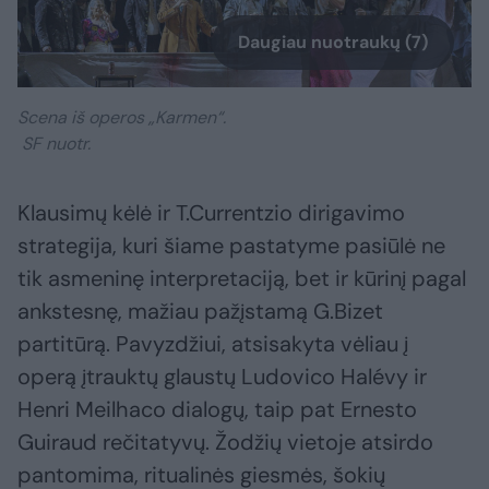
Daugiau nuotraukų (7)
Scena iš operos „Karmen“.
SF nuotr.
Klausimų kėlė ir T.Currentzio dirigavimo
strategija, kuri šiame pastatyme pasiūlė ne
tik asmeninę interpretaciją, bet ir kūrinį pagal
ankstesnę, mažiau pažįstamą G.Bizet
partitūrą. Pavyzdžiui, atsisakyta vėliau į
operą įtrauktų glaustų Ludovico Halévy ir
Henri Meilhaco dialogų, taip pat Ernesto
Guiraud rečitatyvų. Žodžių vietoje atsirdo
pantomima, ritualinės giesmės, šokių