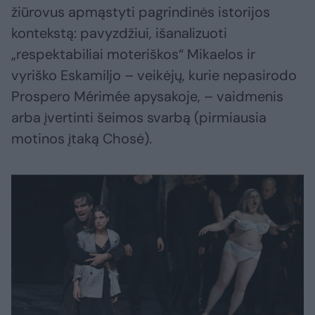
žiūrovus apmąstyti pagrindinės istorijos
kontekstą: pavyzdžiui, išanalizuoti
„respektabiliai moteriškos“ Mikaelos ir
vyriško Eskamiljo – veikėjų, kurie nepasirodo
Prospero Mérimée apysakoje, – vaidmenis
arba įvertinti šeimos svarbą (pirmiausia
motinos įtaką Chosė).