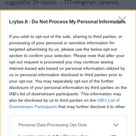
rugpjūčio 31-osios, – 171 renginys: operos,
dramos spektakliai, koncertai.
Lrytas.lt -
Do Not Process My Personal Information
Netikėta vadovų kaita
If you wish to opt-out of the sale, sharing to third parties, or
processing of your personal or sensitive information for
targeted advertising by us, please use the below opt-out
Kultūros kalendoriuje nedaug atidarymo
section to confirm your selection. Please note that after your
vakarų gali prilygti Zalcburgo festivaliui.
opt-out request is processed you may continue seeing
Gerokai prieš orkestro melodijas „Grosses
interest-based ads based on personal information utilized by
us or personal information disclosed to third parties prior to
Festspielhaus“ tampa kito pasirodymo
your opt-out. You may separately opt-out of the further
scena: politikai, pramonės magnatai, operos
disclosure of your personal information by third parties on the
IAB’s list of downstream participants. This information may
karaliai, kino žvaigždės, dieninių spektaklių
also be disclosed by us to third parties on the
IAB’s List of
dievaičiai ir televizijos asmenybės žengia
Downstream Participants
that may further disclose it to other
third parties.
raudonuoju kilimu, blykčiojant fotoaparatų
blykstėms ir minioms būriuojantis už užtvarų.
Personal Data Processing Opt Outs
Pirmasis festivalio reginys – tai atvykimas,