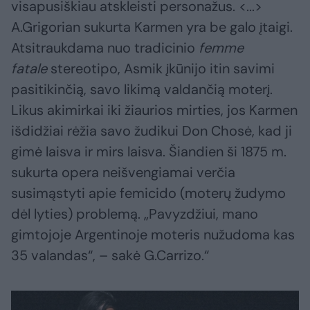
visapusiškiau atskleisti personažus. <...>
A.Grigorian sukurta Karmen yra be galo įtaigi.
Atsitraukdama nuo tradicinio
femme
fatale
stereotipo, Asmik įkūnijo itin savimi
pasitikinčią, savo likimą valdančią moterį.
Likus akimirkai iki žiaurios mirties, jos Karmen
išdidžiai rėžia savo žudikui Don Chosė, kad ji
gimė laisva ir mirs laisva. Šiandien ši 1875 m.
sukurta opera neišvengiamai verčia
susimąstyti apie femicido (moterų žudymo
dėl lyties) problemą. „Pavyzdžiui, mano
gimtojoje Argentinoje moteris nužudoma kas
35 valandas“, – sakė G.Carrizo.“