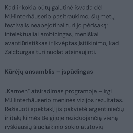
Kad ir kokia būtų galutinė išvada dėl
M.Hinterhäuserio pasitraukimo, šių metų
festivalis neabejotinai turi jo pėdsaką:
intelektualiai ambicingas, meniškai
avantiūristiškas ir įkvėptas įsitikinimo, kad
Zalcburgas turi nuolat atsinaujinti.
Kūrėjų ansamblis – įspūdingas
„Karmen“ atsiradimas programoje – irgi
M.Hinterhäuserio meninės vizijos rezultatas.
Režisuoti spektaklį jis pakvietė argentiniečių
ir italų kilmės Belgijoje reziduojančią vieną
ryškiausių šiuolaikinio šokio atstovių