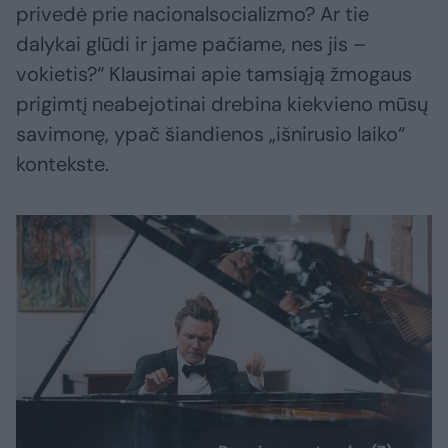
privedė prie nacionalsocializmo? Ar tie
dalykai glūdi ir jame pačiame, nes jis –
vokietis?“ Klausimai apie tamsiąją žmogaus
prigimtį neabejotinai drebina kiekvieno mūsų
savimonę, ypač šiandienos „išnirusio laiko“
kontekste.