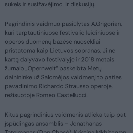
sukels ir susižavėjimo, ir diskusijų.
Pagrindinis vaidmuo pasiūlytas A.Grigorian,
kuri tarptautiniuose festivalio leidiniuose ir
operos duomenų bazėse nuosekliai
pristatoma kaip Lietuvos sopranas. Ji ne
kartą dalyvavo festivalyje ir 2018 metais
žurnalo „Opernwelt“ paskelbta Metų
dainininke už Salomėjos vaidmenį to paties
pavadinimo Richardo Strausso operoje,
režisuotoje Romeo Castellucci.
Kitus pagrindinius vaidmenis atlieka taip pat
įspūdingas ansamblis – Jonathanas
Tetelmanas (Don Chosė), Kristina Mkhitaryan