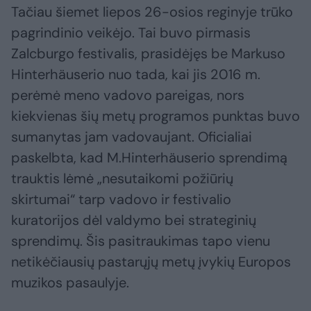
Tačiau šiemet liepos 26-osios reginyje trūko
pagrindinio veikėjo. Tai buvo pirmasis
Zalcburgo festivalis, prasidėjęs be Markuso
Hinterhäuserio nuo tada, kai jis 2016 m.
perėmė meno vadovo pareigas, nors
kiekvienas šių metų programos punktas buvo
sumanytas jam vadovaujant. Oficialiai
paskelbta, kad M.Hinterhäuserio sprendimą
trauktis lėmė „nesutaikomi požiūrių
skirtumai“ tarp vadovo ir festivalio
kuratorijos dėl valdymo bei strateginių
sprendimų. Šis pasitraukimas tapo vienu
netikėčiausių pastarųjų metų įvykių Europos
muzikos pasaulyje.