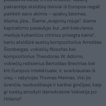
pakrantėje atsidūrę išeiviai iš Europos negali
patikėti savo akimis – spalvų žaismas,
šiluma, jūra... Šiame „svajonių rojuje“, šiame
kapitalizmo pasaulyje, kur „ant kiekvienos
medyje kybančios citrinos prisegta kaina“,
kartu atsidūrė austrų kompozitorius Arnoldas
Šionbergas, vokiečių filosofas bei
kompozitorius Theodoras W. Adorno,
vokiečių režisierius Bertoldas Brechtas bei
kiti Europos intelektualai, ir, svarbiausias iš
visų – rašytojas Thomas Mannas. Visi jie
švenčia, nuobodžiauja ir karštai ginčijasi, kaip
gi turėtų atrodyti demokratinė Vokietija po
Hitlerio?