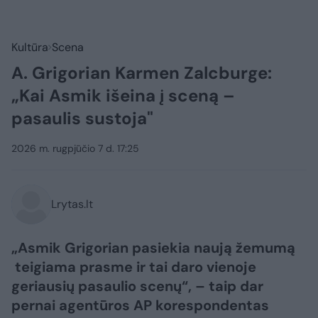
Kultūra
Scena
A. Grigorian Karmen Zalcburge:
„Kai Asmik išeina į sceną –
pasaulis sustoja"
2026 m. rugpjūčio 7 d. 17:25
Lrytas.lt
„Asmik Grigorian pasiekia naują žemumą
teigiama prasme ir tai daro vienoje
geriausių pasaulio scenų“, – taip dar
pernai agentūros AP korespondentas