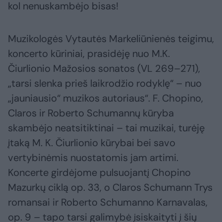
kol nenuskambėjo bisas!
Muzikologės Vytautės Markeliūnienės teigimu,
koncerto kūriniai, prasidėję nuo M.K.
Čiurlionio Mažosios sonatos (VL 269–271),
„tarsi slenka prieš laikrodžio rodyklę“ – nuo
„jauniausio“ muzikos autoriaus“. F. Chopino,
Claros ir Roberto Schumannų kūryba
skambėjo neatsitiktinai – tai muzikai, turėję
įtaką M. K. Čiurlionio kūrybai bei savo
vertybinėmis nuostatomis jam artimi.
Koncerte girdėjome pulsuojantį Chopino
Mazurkų ciklą op. 33, o Claros Schumann Trys
romansai ir Roberto Schumanno Karnavalas,
op. 9 – tapo tarsi galimybė įsiskaityti į šių