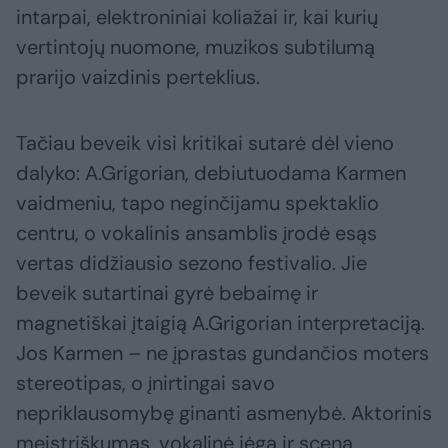
intarpai, elektroniniai koliažai ir, kai kurių
vertintojų nuomone, muzikos subtilumą
prarijo vaizdinis perteklius.
Tačiau beveik visi kritikai sutarė dėl vieno
dalyko: A.Grigorian, debiutuodama Karmen
vaidmeniu, tapo neginčijamu spektaklio
centru, o vokalinis ansamblis įrodė esąs
vertas didžiausio sezono festivalio. Jie
beveik sutartinai gyrė bebaimę ir
magnetiškai įtaigią A.Grigorian interpretaciją.
Jos Karmen – ne įprastas gundančios moters
stereotipas, o įnirtingai savo
nepriklausomybę ginanti asmenybė. Aktorinis
meistriškumas, vokalinė jėga ir sceną