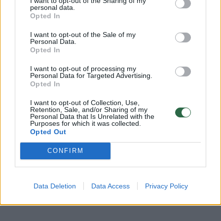
I want to opt-out of the Sharing of my
personal data.
statusas ir ritualas.
Opted In
I want to opt-out of the Sale of my
Personal Data.
Opted In
I want to opt-out of processing my
Personal Data for Targeted Advertising.
Opted In
I want to opt-out of Collection, Use,
Retention, Sale, and/or Sharing of my
Personal Data that Is Unrelated with the
Purposes for which it was collected.
Opted Out
Daugiau nuotraukų (7)
CONFIRM
Scena iš operos „Karmen“.
Data Deletion
Data Access
Privacy Policy
SF nuotr.