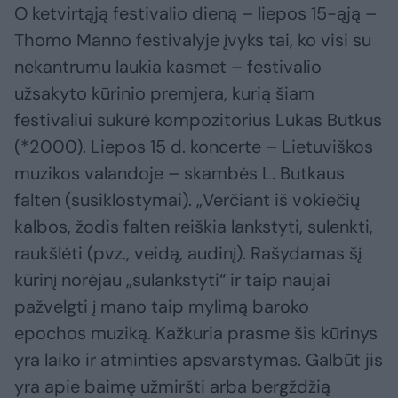
O ketvirtąją festivalio dieną – liepos 15-ąją –
Thomo Manno festivalyje įvyks tai, ko visi su
nekantrumu laukia kasmet – festivalio
užsakyto kūrinio premjera, kurią šiam
festivaliui sukūrė kompozitorius Lukas Butkus
(*2000). Liepos 15 d. koncerte – Lietuviškos
muzikos valandoje – skambės L. Butkaus
falten (susiklostymai). „Verčiant iš vokiečių
kalbos, žodis falten reiškia lankstyti, sulenkti,
raukšlėti (pvz., veidą, audinį). Rašydamas šį
kūrinį norėjau „sulankstyti“ ir taip naujai
pažvelgti į mano taip mylimą baroko
epochos muziką. Kažkuria prasme šis kūrinys
yra laiko ir atminties apsvarstymas. Galbūt jis
yra apie baimę užmiršti arba bergždžią