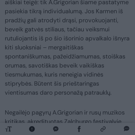
aiškiai teigė: tik A.Grigorian šiame pastatyme
pasiekia tikrą individualumą. Jos Karmen iš
pradžių gali atrodyti drąsi, provokuojanti,
beveik gatvės stiliaus, tačiau veiksmui
rutuliojantis iš po šio išorinio apvalkalo išnyra
kiti sluoksniai – mergaitiškas
spontaniškumas, pažeidžiamumas, stoiškas
orumas, savotiškas beveik vaikiškas
tiesmukumas, kuris neneigia vidinės
stiprybės. Būtent šis prieštaringas
vientisumas daro personažą patrauklų.
Negailėjo pagyrų A.Grigorian ir rusų muzikos
kritikas, akredituotas Zalcburgo festivalyje,
Aleksandras Kurmačiovas. Gana griežtai