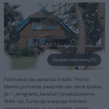
Daugiau nuotraukų (7)
Festivalyje jau aptartas brazilo Thomo
Manno portretas pasipildė dar viena spalva:
jis – „emigrantų karalius“! Įsivaizduokime:
1940-ieji, Europoje kraujuoja Antrasis
pasaulinis karas, o Los Andžele, Vakarų