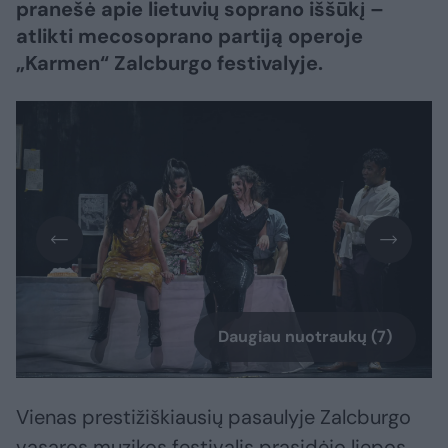
pranešė apie lietuvių soprano iššūkį –
atlikti mecosoprano partiją operoje
„Karmen“ Zalcburgo festivalyje.
Daugiau nuotraukų (7)
Vienas prestižiškiausių pasaulyje Zalcburgo
vasaros muzikos festivalis prasidėjo liepos