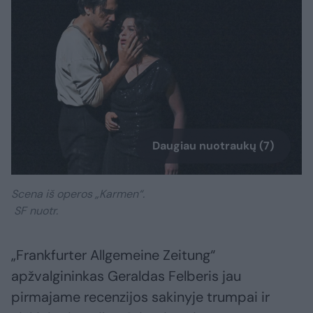
Daugiau nuotraukų (7)
Scena iš operos „Karmen“.
SF nuotr.
„Frankfurter Allgemeine Zeitung“
apžvalgininkas Geraldas Felberis jau
pirmajame recenzijos sakinyje trumpai ir