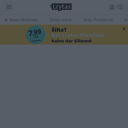
Karas Ukrainoje
Žalioji erdvė
Ačiū, Prezidente
E