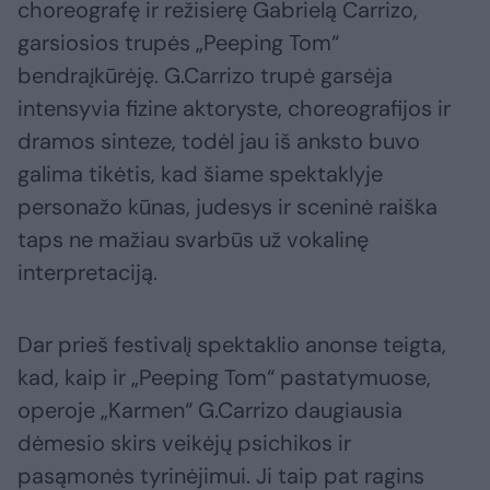
choreografę ir režisierę Gabrielą Carrizo,
garsiosios trupės „Peeping Tom“
bendraįkūrėję. G.Carrizo trupė garsėja
intensyvia fizine aktoryste, choreografijos ir
dramos sinteze, todėl jau iš anksto buvo
galima tikėtis, kad šiame spektaklyje
personažo kūnas, judesys ir sceninė raiška
taps ne mažiau svarbūs už vokalinę
interpretaciją.
Dar prieš festivalį spektaklio anonse teigta,
kad, kaip ir „Peeping Tom“ pastatymuose,
operoje „Karmen“ G.Carrizo daugiausia
dėmesio skirs veikėjų psichikos ir
pasąmonės tyrinėjimui. Ji taip pat ragins