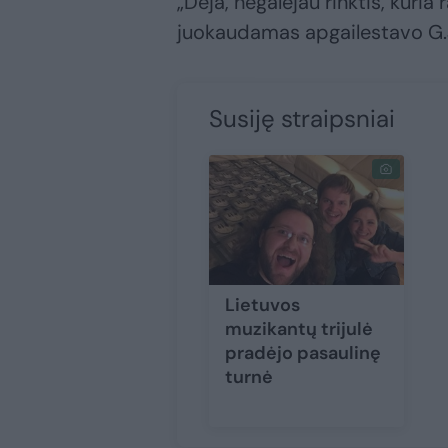
„Deja, negalėjau rinktis, kuria 
juokaudamas apgailestavo G.
Susiję straipsniai
Lietuvos
muzikantų trijulė
pradėjo pasaulinę
turnė