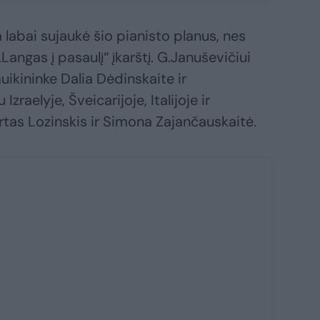
abai sujaukė šio pianisto planus, nes
 „Langas į pasaulį“ įkarštį. G.Januševičiui
uikininke Dalia Dėdinskaite ir
zraelyje, Šveicarijoje, Italijoje ir
ertas Lozinskis ir Simona Zajančauskaitė.