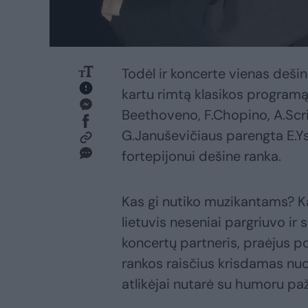
Todėl ir koncerte vienas dešine
kartu rimtą klasikos program
Beethoveno, F.Chopino, A.Scri
G.Januševičiaus parengta E.
fortepijonui dešine ranka.
Kas gi nutiko muzikantams? Ka
lietuvis neseniai pargriuvo ir su
koncertų partneris, praėjus p
rankos raisčius krisdamas nuo
atlikėjai nutarė su humoru pažv