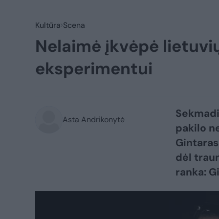
Kultūra
Scena
Nelaimė įkvėpė lietuvi
eksperimentui
Sekmadie
Asta Andrikonytė
pakilo n
Gintaras
dėl trau
ranka: G