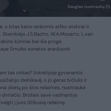
Daugiau nuotraukų (1)
, o kitas kaire rankomis atliko atskirai ir
ą. Skambėjo J.S.Bacho, W.A.Mozarto, L.van
abino kūriniai bei šia proga
Ysaye Smuiko sonatos aranžuotė
m tas cirkas? Vokietijoje gyvenantis
sižalojo delnikaulį, o jo geras bičiulis ir
orai dienų po šios nelaimės, nusitraukė
 dviračio. Broliais save vadinantys
elgti į juos ištikusią nelaimę.