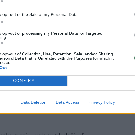
In
o opt-out of the Sale of my Personal Data.
In
to opt-out of processing my Personal Data for Targeted
ing.
In
. Žinomi kompozitoriai yra parašęs kūrinių
o opt-out of Collection, Use, Retention, Sale, and/or Sharing
ersonal Data that Is Unrelated with the Purposes for which it
 dažniausiai būna silpnesnė už dešinę. Be to,
lected.
Out
epijono repertuare atsirado ir dėl to, kad
 užsakinėjo turtingas pramonininko
CONFIRM
gensteinas, netekęs dešinės rankos
Jo užsakymu kūrinių kairei rankai parašė
Data Deletion
Data Access
Privacy Policy
lis, B.Brittenas, P.Hindemithas,