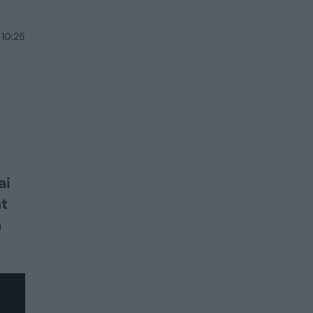
 10:25
ai
at
a