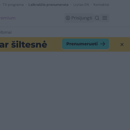
TV programa
Laikraščio prenumerata
Lrytas EN
Kontaktai
Premium
Prisijungti
lbimai