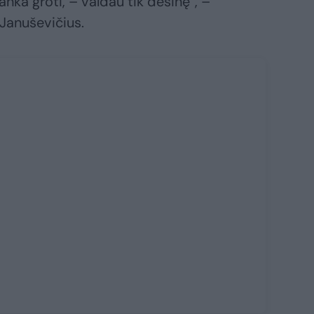
ranka groti, – valdau tik dešinę“, –
Januševičius.