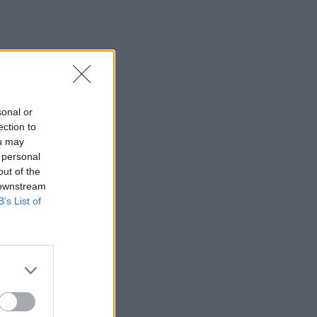
sonal or
ection to
ou may
 personal
out of the
 downstream
B’s List of