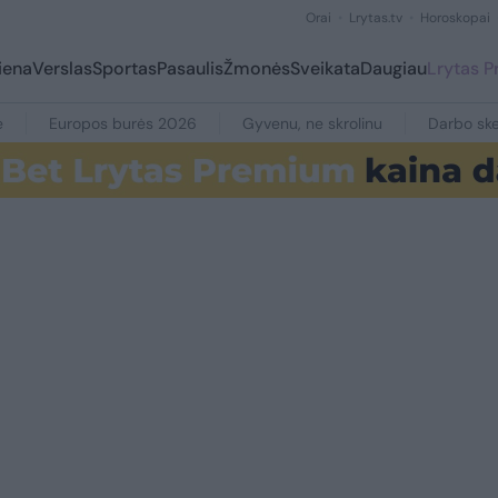
Orai
Lrytas.tv
Horoskopai
iena
Verslas
Sportas
Pasaulis
Žmonės
Sveikata
Daugiau
Lrytas 
e
Europos burės 2026
Gyvenu, ne skrolinu
Darbo ske