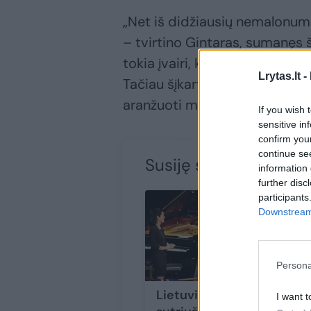
„Net iš didžiausių nemalonum
– tvirtino Gintaras, sumanęs 
tokia įvairi, kad pristabdytas 
Lrytas.lt -
Tačiau šįkart jis nenorėjo pal
aranžuoti muzikos dešinei ran
If you wish 
sensitive in
confirm you
continue se
Susiję straipsniai
information 
further disc
participants
Downstream 
Persona
Lietuvių pianistas
I want t