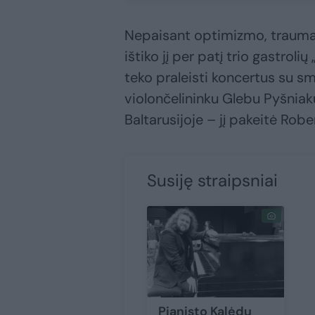
Nepaisant optimizmo, trauma l
ištiko jį per patį trio gastrolių
teko praleisti koncertus su sm
violončelininku Glebu Pyšniaku I
Baltarusijoje – jį pakeitė Rob
Susiję straipsniai
Pianisto Kalėdų