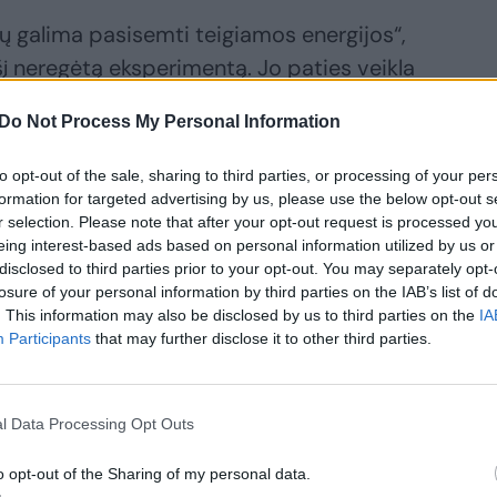
ų galima pasisemti teigiamos energijos“,
šį neregėtą eksperimentą. Jo paties veikla
vienur, gali kaip mat persimesti į kitą barą.
Do Not Process My Personal Information
ikti scenos – sugipsuotu delnu tuoj sėdo
kai.
to opt-out of the sale, sharing to third parties, or processing of your per
formation for targeted advertising by us, please use the below opt-out s
r selection. Please note that after your opt-out request is processed y
eing interest-based ads based on personal information utilized by us or
disclosed to third parties prior to your opt-out. You may separately opt-
losure of your personal information by third parties on the IAB’s list of
. This information may also be disclosed by us to third parties on the
IA
Participants
that may further disclose it to other third parties.
l Data Processing Opt Outs
o opt-out of the Sharing of my personal data.