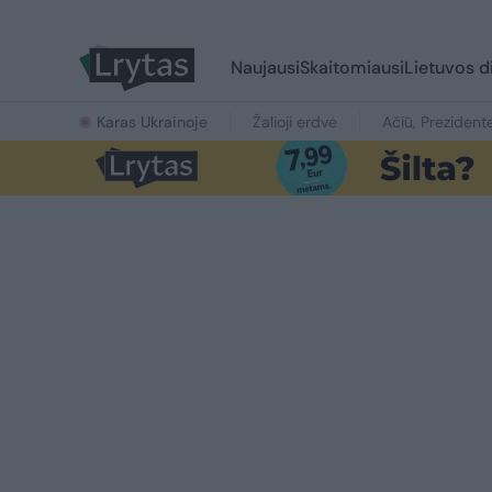
Naujausi
Skaitomiausi
Lietuvos d
Karas Ukrainoje
Žalioji erdvė
Ačiū, Prezident