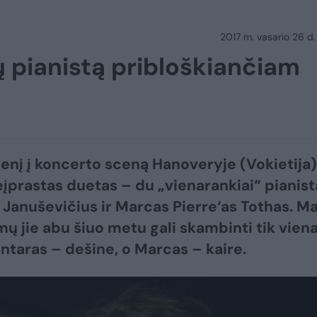
2017 m. vasario 26 d.
ų pianistą pribloškiančiam
nį į koncerto sceną Hanoveryje (Vokietija)
eįprastas duetas – du „vienarankiai“ pianist
 Januševičius ir Marcas Pierre‘as Tothas. M
mų jie abu šiuo metu gali skambinti tik vien
intaras – dešine, o Marcas – kaire.