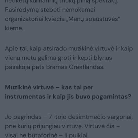
netikėtų kulinarinių triukų pilną spektaklį.
Pasirodymą stebėti nemokamai
organizatoriai kviečia „Menų spaustuvės“
kieme.
Apie tai, kaip atsirado muzikinė virtuvė ir kaip
vienu metu galima groti ir kepti blynus
pasakoja pats Bramas Graaflandas.
Muzikinė virtuvė – kas tai per
instrumentas ir kaip jis buvo pagamintas?
Jo pagrindas – 7-tojo dešimtmečio vargonai,
prie kurių prijungiau virtuvę. Virtuvė čia –
visai ne butaforinė – ji puikiai