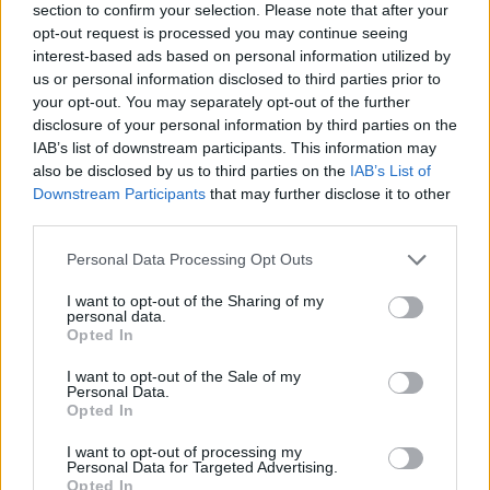
virtuvėje, ko tai virtuvei trūksta, kad ji
section to confirm your selection. Please note that after your
opt-out request is processed you may continue seeing
skambėtų geriau.
interest-based ads based on personal information utilized by
us or personal information disclosed to third parties prior to
your opt-out. You may separately opt-out of the further
Kokią muziką grojate vargonais? Kokie
disclosure of your personal information by third parties on the
virtuvės įrankiai tampa kitais
IAB’s list of downstream participants. This information may
also be disclosed by us to third parties on the
IAB’s List of
instrumentais?
Downstream Participants
that may further disclose it to other
third parties.
Beveik viskas, kas yra mano pagamintoje
Personal Data Processing Opt Outs
virtuvėje, tampa muzikos instrumentais.
I want to opt-out of the Sharing of my
Todėl gaminti savo daiktus ir yra taip
personal data.
Opted In
nuostabu – viską gali ištobulinti taip, kad
I want to opt-out of the Sale of my
aplink turėtum tai, ko tau reikia. Instrumentai
Personal Data.
Opted In
man yra šaukštai, vanduo ir net valgymo
įrankių stalčius, kurį naudoju kaips perkusijos
I want to opt-out of processing my
Personal Data for Targeted Advertising.
instrumentą – barškutį.
Opted In