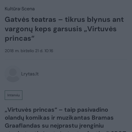
Kultūra
Scena
Gatvės teatras – tikrus blynus ant
vargonų keps garsusis „Virtuvės
princas“
2018 m. birželio 21 d. 10:16
Lrytas.lt
Interviu
„Virtuvės princas“ – taip pasivadino
olandų komikas ir muzikantas Bramas
Graaflandas su neįprastu įrenginiu