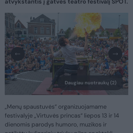
atvykstantis į gatvės teatro festivalį SPOT.
Daugiau nuotraukų (2)
„Menų spaustuvės“ organizuojamame
festivalyje „Virtuvės princas“ liepos 13 ir 14
dienomis parodys humoro, muzikos ir