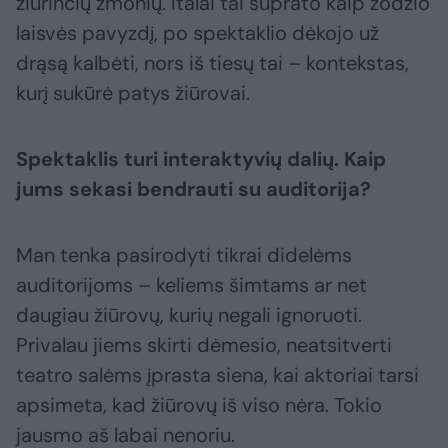
žiūrinčių žmonių. Italai tai suprato kaip žodžio
laisvės pavyzdį, po spektaklio dėkojo už
drąsą kalbėti, nors iš tiesų tai – kontekstas,
kurį sukūrė patys žiūrovai.
Spektaklis turi interaktyvių dalių. Kaip
jums sekasi bendrauti su auditorija?
Man tenka pasirodyti tikrai didelėms
auditorijoms – keliems šimtams ar net
daugiau žiūrovų, kurių negali ignoruoti.
Privalau jiems skirti dėmesio, neatsitverti
teatro salėms įprasta siena, kai aktoriai tarsi
apsimeta, kad žiūrovų iš viso nėra. Tokio
jausmo aš labai nenoriu.