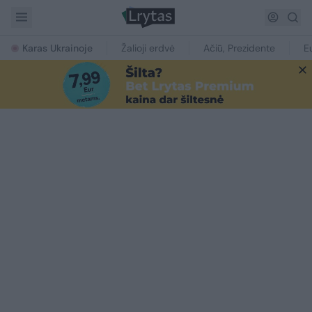
Karas Ukrainoje
Žalioji erdvė
Ačiū, Prezidente
E