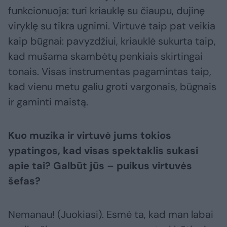
funkcionuoja: turi kriauklę su čiaupu, dujinę
viryklę su tikra ugnimi. Virtuvė taip pat veikia
kaip būgnai: pavyzdžiui, kriauklė sukurta taip,
kad mušama skambėtų penkiais skirtingai
tonais. Visas instrumentas pagamintas taip,
kad vienu metu galiu groti vargonais, būgnais
ir gaminti maistą.
Kuo muzika ir virtuvė jums tokios
ypatingos, kad visas spektaklis sukasi
apie tai? Galbūt jūs – puikus virtuvės
šefas?
Nemanau! (Juokiasi). Esmė ta, kad man labai