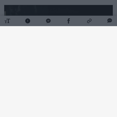
Daugiau nuotraukų (7)
Vienas prestižiškiausių pasaulyje Zalcburgo
vasaros muzikos festivalis prasidėjo liepos
26-ąją Georges'o Bizet operos „Karmen“
premjera Zalcburgo didžiojoje scenoje. Tiesa,