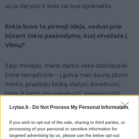
su ja darysiu ir koks tai bus spektaklis.
Kokia buvo ta pirmoji idėja, vedusi prie
būtent tokio pasirodymo, kurį atvežate į
Vilnių?
Kaip minėjau, mano darbo seka dažniausiai
būna netradicinė – į galvą man šauna įdomi
mintis, pradedu kažką statyti, konstruoti,
tada iš karto imu repetuoti, improvizuoti.
Lrytas.lt -
Do Not Process My Personal Information
Taip gimsta mano kūriniai. Šiuo atveju,
pastatęs virtuvę, pirmiausia ėmiau kurti
If you wish to opt-out of the sale, sharing to third parties, or
processing of your personal or sensitive information for
muziką ir analizuoti, kaip galiu ją atlikti savo
targeted advertising by us, please use the below opt-out