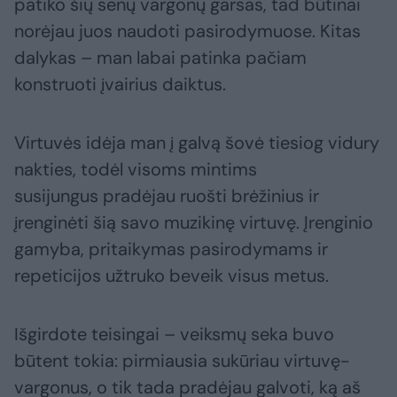
patiko šių senų vargonų garsas, tad būtinai
norėjau juos naudoti pasirodymuose. Kitas
dalykas – man labai patinka pačiam
konstruoti įvairius daiktus.
Virtuvės idėja man į galvą šovė tiesiog vidury
nakties, todėl visoms mintims
susijungus pradėjau ruošti brėžinius ir
įrenginėti šią savo muzikinę virtuvę. Įrenginio
gamyba, pritaikymas pasirodymams ir
repeticijos užtruko beveik visus metus.
Išgirdote teisingai – veiksmų seka buvo
būtent tokia: pirmiausia sukūriau virtuvę-
vargonus, o tik tada pradėjau galvoti, ką aš