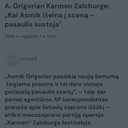
A. Grigorian Karmen Zalcburge:
„Kai Asmik išeina į sceną –
pasaulis sustoja"
2026 m. rugpjūčio 7 d. 17:25
Lrytas.lt
„Asmik Grigorian pasiekia naują žemumą
teigiama prasme ir tai daro vienoje
geriausių pasaulio scenų“, – taip dar
pernai agentūros AP korespondentas
pranešė apie lietuvių soprano iššūkį –
atlikti mecosoprano partiją operoje
„Karmen“ Zalcburgo festivalyje.