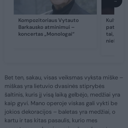
→
Kompozitoriaus Vytauto
Kultinio
Barkausko atminimui –
pataria j
koncertas „Monologai“
tai, ką n
nieko, ko
Bet ten, sakau, visas veiksmas vyksta miške –
miškas yra lietuvio dvasinės stiprybės
šaltinis, kuris jį visą laiką gelbėjo, medžiai yra
kaip gyvi. Mano operoje viskas gali vykti be
jokios dekoracijos – baletas yra medžiai, o
kartu ir tas kitas pasaulis, kurio mes