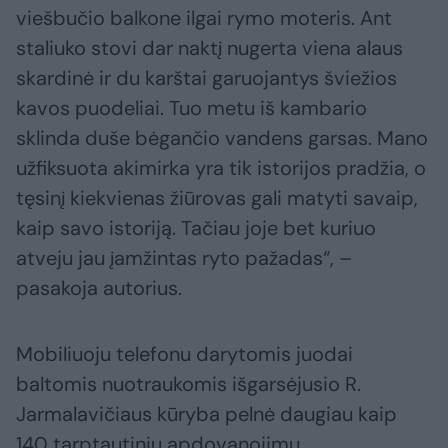
viešbučio balkone ilgai rymo moteris. Ant
staliuko stovi dar naktį nugerta viena alaus
skardinė ir du karštai garuojantys šviežios
kavos puodeliai. Tuo metu iš kambario
sklinda duše bėgančio vandens garsas. Mano
užfiksuota akimirka yra tik istorijos pradžia, o
tęsinį kiekvienas žiūrovas gali matyti savaip,
kaip savo istoriją. Tačiau joje bet kuriuo
atveju jau įamžintas ryto pažadas“, –
pasakoja autorius.
Mobiliuoju telefonu darytomis juodai
baltomis nuotraukomis išgarsėjusio R.
Jarmalavičiaus kūryba pelnė daugiau kaip
140 tarptautinių apdovanojimų.