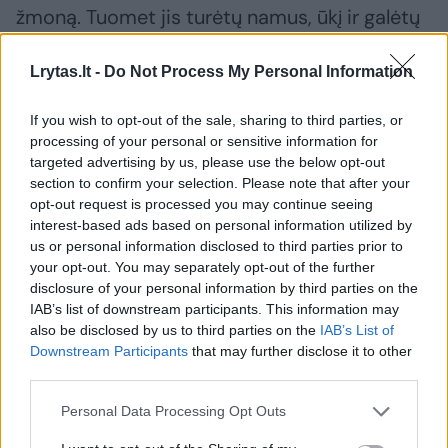
žmoną. Tuomet jis turėtų namus, ūkį ir galėtų
ramiai gyventi – jo nelies tarybų valdžia.
Lrytas.lt -
Do Not Process My Personal Information
Partizano žmona, aišku, bežemio nemyli, bet
bijo, kad iš jos atims namus ir išveš į Sibirą.
If you wish to opt-out of the sale, sharing to third parties, or
Tad antrame veiksme įvyksta bežemio ir
processing of your personal or sensitive information for
targeted advertising by us, please use the below opt-out
partizano žmonos vestuvės. Trečias veiksmas
section to confirm your selection. Please note that after your
vyksta miške – jame susitinka gyvi ir
opt-out request is processed you may continue seeing
mirusieji, susipina realūs vaizdai ir
interest-based ads based on personal information utilized by
us or personal information disclosed to third parties prior to
prisiminimai.
your opt-out. You may separately opt-out of the further
disclosure of your personal information by third parties on the
IAB’s list of downstream participants. This information may
also be disclosed by us to third parties on the
IAB’s List of
Downstream Participants
that may further disclose it to other
third parties.
Personal Data Processing Opt Outs