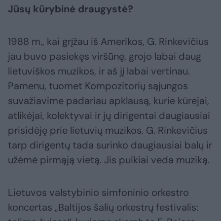
Jūsų kūrybinė draugystė?
1988 m., kai grįžau iš Amerikos, G. Rinkevičius
jau buvo pasiekęs viršūnę, grojo labai daug
lietuviškos muzikos, ir aš jį labai vertinau.
Pamenu, tuomet Kompozitorių sąjungos
suvažiavime padariau apklausą, kurie kūrėjai,
atlikėjai, kolektyvai ir jų dirigentai daugiausiai
prisidėję prie lietuvių muzikos. G. Rinkevičius
tarp dirigentų tada surinko daugiausiai balų ir
užėmė pirmąją vietą. Jis puikiai veda muziką.
Lietuvos valstybinio simfoninio orkestro
koncertas „Baltijos šalių orkestrų festivalis: