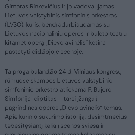
Gintaras Rinkevičius ir jo vadovaujamas
Lietuvos valstybinis simfoninis orkestras
(LVSO), kuris, bendradarbiaudamas su
Lietuvos nacionaliniu operos ir baleto teatru,
kitąmet operą „Dievo avinėlis“ ketina
pastatyti didžiojoje scenoje.
Ta proga balandžio 24 d. Vilniaus kongresų
rūmuose skambės Lietuvos valstybinio
simfoninio orkestro atliekama F. Bajoro
Simfonija-diptikas – tarsi įžanga į
pagrindines operos „Dievo avinėlis“ temas.
Apie kūrinio sukūrimo istoriją, dešimtmečius
tebesitęsiantį kelią į scenos šviesą ir
svarbiausias operos temas kalbamės su