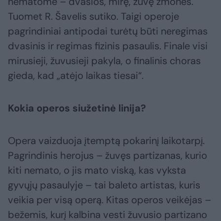
nematome – dvasios, mirę, žuvę žmonės.
Tuomet R. Šavelis sutiko. Taigi operoje
pagrindiniai antipodai turėtų būti neregimas
dvasinis ir regimas fizinis pasaulis. Finale visi
mirusieji, žuvusieji pakyla, o finalinis choras
gieda, kad „atėjo laikas tiesai“.
Kokia operos siužetinė linija?
Opera vaizduoja įtemptą pokarinį laikotarpį.
Pagrindinis herojus – žuvęs partizanas, kurio
kiti nemato, o jis mato viską, kas vyksta
gyvųjų pasaulyje – tai baleto artistas, kuris
veikia per visą operą. Kitas operos veikėjas –
bežemis, kurį kalbina vesti žuvusio partizano