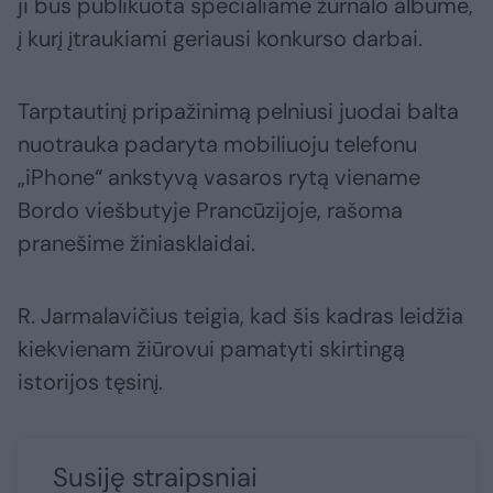
ji bus publikuota specialiame žurnalo albume,
į kurį įtraukiami geriausi konkurso darbai.
Tarptautinį pripažinimą pelniusi juodai balta
nuotrauka padaryta mobiliuoju telefonu
„iPhone“ ankstyvą vasaros rytą viename
Bordo viešbutyje Prancūzijoje, rašoma
pranešime žiniasklaidai.
R. Jarmalavičius teigia, kad šis kadras leidžia
kiekvienam žiūrovui pamatyti skirtingą
istorijos tęsinį.
Susiję straipsniai