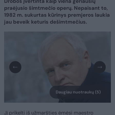
Drobos įvertinta kaip viena geriausių
praėjusio šimtmečio operų. Nepaisant to,
1982 m. sukurtas kūrinys premjeros laukia
jau beveik keturis dešimtmečius.
Daugiau nuotraukų (5)
Jį prikelti iš užmaršties ėmėsi maestro