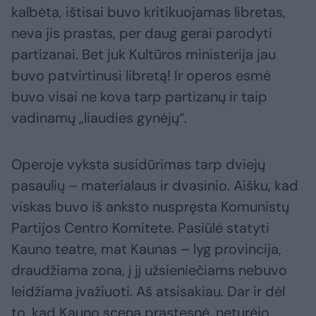
kalbėta, ištisai buvo kritikuojamas libretas,
neva jis prastas, per daug gerai parodyti
partizanai. Bet juk Kultūros ministerija jau
buvo patvirtinusi libretą! Ir operos esmė
buvo visai ne kova tarp partizanų ir taip
vadinamų „liaudies gynėjų“.
Operoje vyksta susidūrimas tarp dviejų
pasaulių – materialaus ir dvasinio. Aišku, kad
viskas buvo iš anksto nuspręsta Komunistų
Partijos Centro Komitete. Pasiūlė statyti
Kauno teatre, mat Kaunas – lyg provincija,
draudžiama zona, į jį užsieniečiams nebuvo
leidžiama įvažiuoti. Aš atsisakiau. Dar ir dėl
to, kad Kauno scena prastesnė, neturėjo