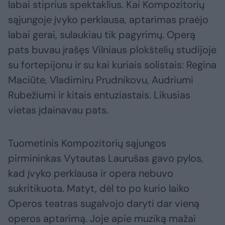
labai stiprius spektaklius. Kai Kompozitorių
sąjungoje įvyko perklausa, aptarimas praėjo
labai gerai, sulaukiau tik pagyrimų. Operą
pats buvau įrašęs Vilniaus plokštelių studijoje
su fortepijonu ir su kai kuriais solistais: Regina
Maciūte, Vladimiru Prudnikovu, Audriumi
Rubežiumi ir kitais entuziastais. Likusias
vietas įdainavau pats.
Tuometinis Kompozitorių sąjungos
pirmininkas Vytautas Laurušas gavo pylos,
kad įvyko perklausa ir opera nebuvo
sukritikuota. Matyt, dėl to po kurio laiko
Operos teatras sugalvojo daryti dar vieną
operos aptarimą. Joje apie muziką mažai