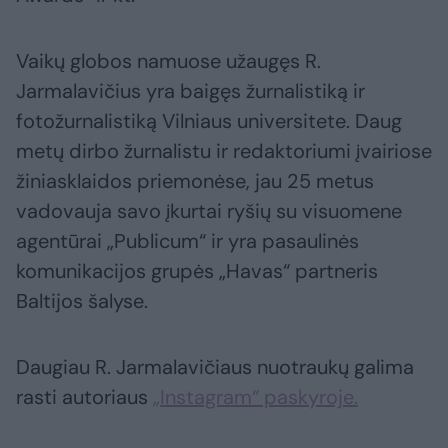
Vaikų globos namuose užaugęs R.
Jarmalavičius yra baigęs žurnalistiką ir
fotožurnalistiką Vilniaus universitete. Daug
metų dirbo žurnalistu ir redaktoriumi įvairiose
žiniasklaidos priemonėse, jau 25 metus
vadovauja savo įkurtai ryšių su visuomene
agentūrai „Publicum“ ir yra pasaulinės
komunikacijos grupės „Havas“ partneris
Baltijos šalyse.
Daugiau R. Jarmalavičiaus nuotraukų galima
rasti autoriaus
„Instagram“ paskyroje.