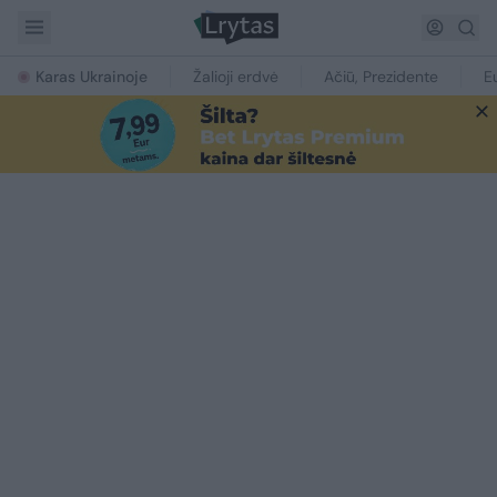
Karas Ukrainoje
Žalioji erdvė
Ačiū, Prezidente
E