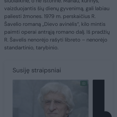
šiuolaikine, o ne istorine. Manau, kūrinys,
vaizduojantis šių dienų gyvenimą, gali labiau
paliesti žmones. 1979 m. perskaičius R.
Šavelio romaną „Dievo avinėlis“, kilo mintis
paimti operai antrąją romano dalį. Iš pradžių
R. Šavelis nenorėjo rašyti libreto – nenorėjo
standartinio, tarybinio.
Susiję straipsniai