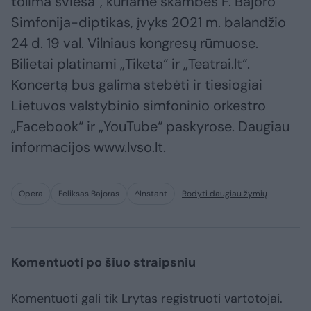
tolima šviesa“, kuriame skambės F. Bajoro
Simfonija-diptikas, įvyks 2021 m. balandžio
24 d. 19 val. Vilniaus kongresų rūmuose.
Bilietai platinami „Tiketa“ ir „Teatrai.lt“.
Koncertą bus galima stebėti ir tiesiogiai
Lietuvos valstybinio simfoninio orkestro
„Facebook“ ir „YouTube“ paskyrose. Daugiau
informacijos www.lvso.lt.
Opera
Feliksas Bajoras
^Instant
Rodyti daugiau žymių
Komentuoti po šiuo straipsniu
Komentuoti gali tik Lrytas registruoti vartotojai.