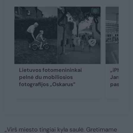
Lietuvos fotomenininkai
„iPhone“
pelnė du mobiliosios
Jarmalav
fotografijos „Oskarus“
pasaulio
„Virš miesto tingiai kyla saulė. Gretimame