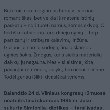
Bežemis nėra neigiamas herojus, veikiau
romantiškas, bet veikia iš materialistinių
paskatų – nori turėti namus, žemės sklypą. O
faktiškai atsiduria tarp dviejų ugnių – tarp
partizanų ir stribų reikalavimų. Ir žūna.
Galiausiai namai sudega, finale skamba
ugnies šokis. Žmogus, kuris siekia materialių
dalykų, jų negauna. Mes visi eisime į kitą
pasaulį ir materialių dalykų ten nenusinešime.
Todėl geriau išlikti dvasiškai tyriems.
Balandžio 24 d. Vilniaus kongresų rūmuose
neatsitiktinai skambės 1985 m. Jūsų
sukurta Simfonija-diptikas – tarsi įvadas į