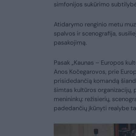
simfonijos sukūrimo subtilybė
Atidarymo renginio metu muzik
spalvos ir scenografija, susilie
pasakojimą.
Pasak „Kaunas – Europos kul
Anos Kočegarovos, prie Euro
prisidedančią komandą šiandien
šimtas kultūros organizacijų, p
menininkų: režisierių, scenogr
padedančių įkūnyti realybe t