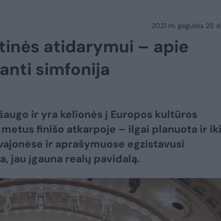
2021 m. gegužės 25 d.
tinės atidarymui – apie
anti simfonija
šaugo ir yra kelionės į Europos kultūros
metus finišo atkarpoje – ilgai planuota ir ik
 svajonėse ir aprašymuose egzistavusi
, jau įgauna realų pavidalą.