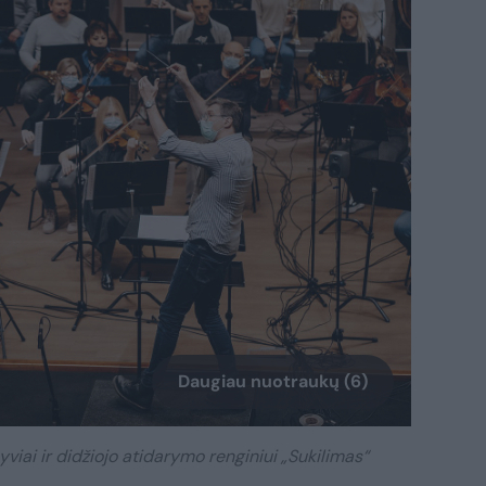
Daugiau nuotraukų (6)
iai ir didžiojo atidarymo renginiui „Sukilimas“