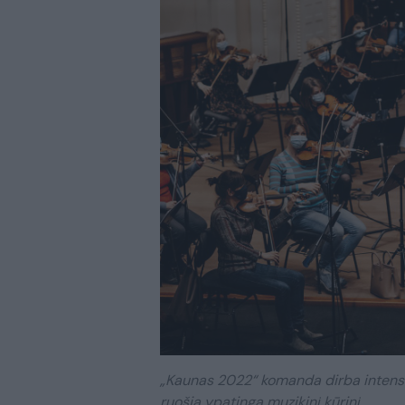
„Kaunas 2022“ komanda dirba intensyv
ruošia ypatingą muzikinį kūrinį.