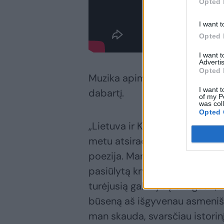
Opted 
I want t
Opted 
I want 
Advertis
Opted 
Muzika apima du vektorius, ve
I want t
dabartį.
of my P
was col
Opted 
„Lietuva ir Kaunas, atgavus n
metu atsirado savarankiškas 
poezija. Man buvo lengva kurti
pasiūlytą kryptį ir naratyvą,
turėjusią galimybę atsigauti,
būseną aš išgyvenau asmeniška
man skauda, svarsčiau istorinį