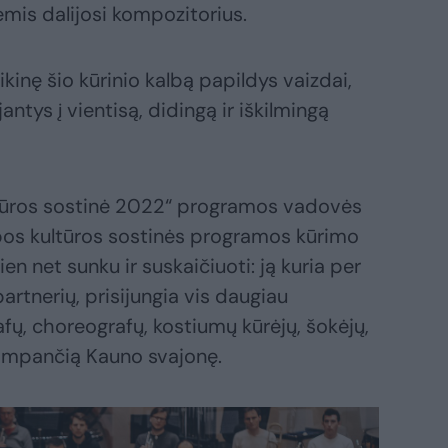
mis dalijosi kompozitorius.
inę šio kūrinio kalbą papildys vaizdai,
jantys į vientisą, didingą ir iškilmingą
tūros sostinė 2022“ programos vadovės
pos kultūros sostinės programos kūrimo
 net sunku ir suskaičiuoti: ją kuria per
artnerių, prisijungia vis daugiau
afų, choreografų, kostiumų kūrėjų, šokėjų,
ampančią Kauno svajonę.