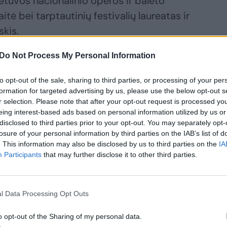
Lietuvos nacionalinio operos ir baleto
tė bei tarptautinių festivalių laureatas ir
skis.
Do Not Process My Personal Information
ukūrusio kompozitoriaus A.Jasenkos,
pagal specialiai ir kruopščiai atidarymo
to opt-out of the sale, sharing to third parties, or processing of your per
formation for targeted advertising by us, please use the below opt-out s
r selection. Please note that after your opt-out request is processed y
eing interest-based ads based on personal information utilized by us or
disclosed to third parties prior to your opt-out. You may separately opt-
losure of your personal information by third parties on the IAB’s list of
. This information may also be disclosed by us to third parties on the
IA
Participants
that may further disclose it to other third parties.
l Data Processing Opt Outs
o opt-out of the Sharing of my personal data.