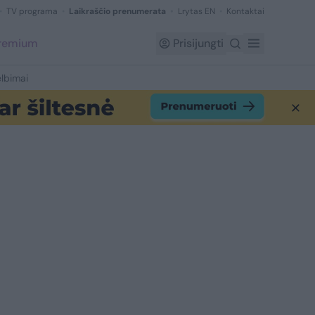
TV programa
Laikraščio prenumerata
Lrytas EN
Kontaktai
Premium
Prisijungti
lbimai