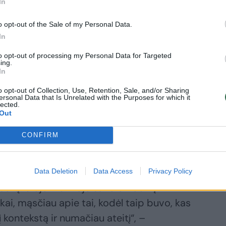
In
o opt-out of the Sale of my Personal Data.
In
to opt-out of processing my Personal Data for Targeted
ing.
In
ikiančius abu vienu metu – praeitį ir
o opt-out of Collection, Use, Retention, Sale, and/or Sharing
ersonal Data that Is Unrelated with the Purposes for which it
lected.
Out
epriklausomybę, atgimė iš pelenų. Tuo
CONFIRM
mąstymas, kūrėsi muzika, architektūra,
 muziką, nes aš turėjau režisieriaus
 mąstymo būdą, apie okupuotą, bet
Data Deletion
Data Access
Privacy Policy
 tautą. Šioje muzikoje savo emocinę
i, mąsčiau apie tai, kodėl taip buvo, kas
 kontekstą ir numačiau ateitį“, –