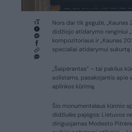
Nors dar tik gegužė, „Kaunas 
didžiojo atidarymo renginiui „
kompozitoriaus ir „Kaunas 2
specialiai atidarymui sukurtą 
„Šaipėrantas“ – tai pakilus kūr
solistams, pasakojantis apie
aplinkos kūrimą.
Šio monumentalaus kūrinio spe
didžiulės pajėgos: Lietuvos na
diriguojamas Modesto Pitrėno, 