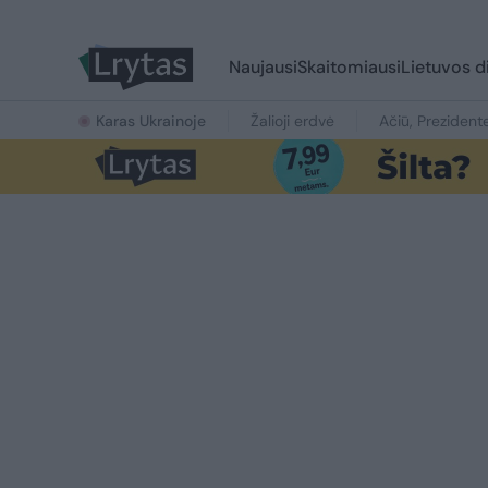
Naujausi
Skaitomiausi
Lietuvos d
Karas Ukrainoje
Žalioji erdvė
Ačiū, Prezident