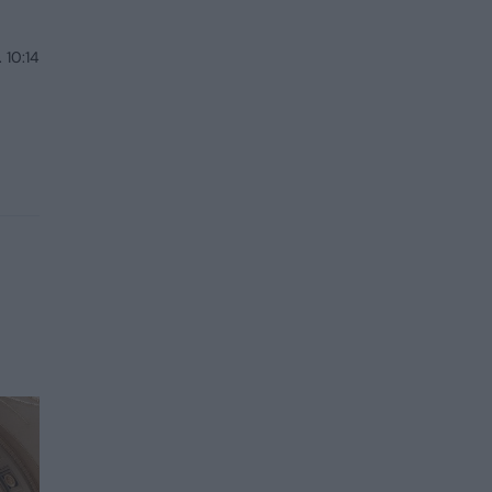
 10:14
i