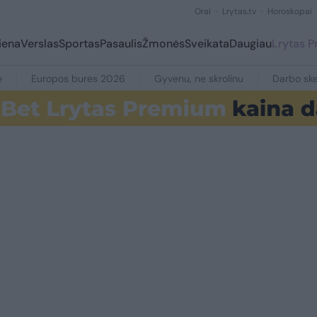
Orai
Lrytas.tv
Horoskopai
iena
Verslas
Sportas
Pasaulis
Žmonės
Sveikata
Daugiau
Lrytas 
e
Europos burės 2026
Gyvenu, ne skrolinu
Darbo ske