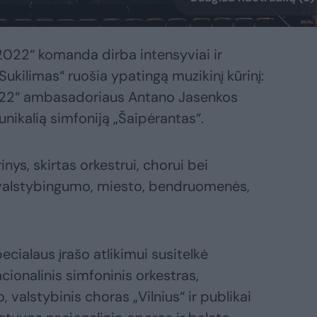
2022“ komanda dirba intensyviai ir
Sukilimas“ ruošia ypatingą muzikinį kūrinį:
022“ ambasadoriaus Antano Jasenkos
unikalią simfoniją „Šaipėrantas“.
inys, skirtas orkestrui, chorui bei
 valstybingumo, miesto, bendruomenės,
cialaus įrašo atlikimui susitelkė
cionalinis simfoninis orkestras,
valstybinis choras „Vilnius“ ir publikai