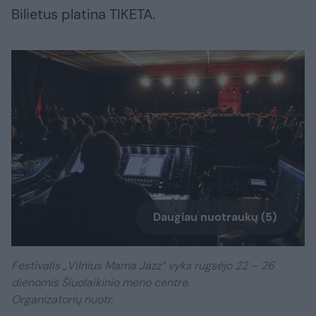
Bilietus platina TIKETA.
Daugiau nuotraukų (5)
Festivalis „Vilnius Mama Jazz“ vyks rugsėjo 22 – 26
dienomis Šiuolaikinio meno centre.
Organizatorių nuotr.