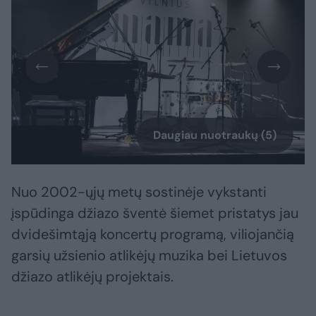
Daugiau nuotraukų (5)
Nuo 2002-ųjų metų sostinėje vykstanti
įspūdinga džiazo šventė šiemet pristatys jau
dvidešimtąją koncertų programą, viliojančią
garsių užsienio atlikėjų muzika bei Lietuvos
džiazo atlikėjų projektais.