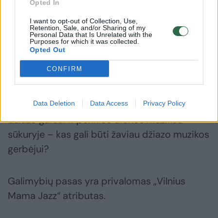
Opted In
ir Amerikos džiazo pasaulis
drebinus
grupės na
I want to opt-out of Collection, Use,
tarptaut
Retention, Sale, and/or Sharing of my
Personal Data that Is Unrelated with the
Purposes for which it was collected.
Opted Out
CONFIRM
Nuo liepos 22 dienos festivalio pasai – jau
prekyboje. Vardinės vietos salėje, šiuolaikinio
Data Deletion
Data Access
Privacy Policy
džiazo garsai ir penkios dienos muzikos
sūkuryje – kas gali būti žaviau džiazo muzikos
gerbėjui?
Galimybių pasas yra privalomas „Vilnius
Mama Jazz“ atributas.