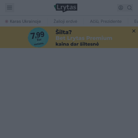
Karas Ukrainoje
Žalioji erdvė
Ačiū, Prezidente
E