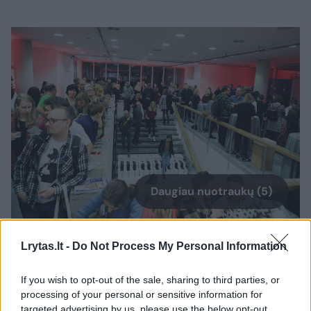
Daugiau nuotraukų (5)
Festivalis „Vilnius Mama Jazz“ vyks rugsėjo 22 – 26
Lrytas.lt -
Do Not Process My Personal Information
dienomis Šiuolaikinio meno centre.
Organizatorių nuotr.
If you wish to opt-out of the sale, sharing to third parties, or
processing of your personal or sensitive information for
targeted advertising by us, please use the below opt-out