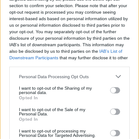
Festivalio organizatoriai skelbia gerą žinią ir
section to confirm your selection. Please note that after your
kviečia visus įsigyti festivalio „Vilnius Mama
opt-out request is processed you may continue seeing
interest-based ads based on personal information utilized by
Jazz“ pasus, kurie atvers duris į visus
us or personal information disclosed to third parties prior to
koncertus bei renginius.
your opt-out. You may separately opt-out of the further
disclosure of your personal information by third parties on the
IAB’s list of downstream participants. This information may
also be disclosed by us to third parties on the
IAB’s List of
Susiję straipsniai
Downstream Participants
that may further disclose it to other
third parties.
Personal Data Processing Opt Outs
I want to opt-out of the Sharing of my
personal data.
Opted In
I want to opt-out of the Sale of my
→
Personal Data.
Opted In
I want to opt-out of processing my
Lietuvę sava laiko ir Paryžiaus,
Kadaise 
Personal Data for Targeted Advertising.