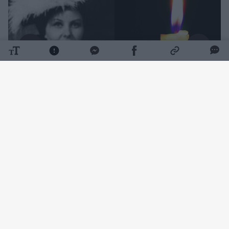
Daugiau nuotraukų (1)
Beveik ketvirtį amžiaus – nuo 1966 iki 1991
metų – jos kūrybinis kelias buvo
neatsiejamas nuo Šiaulių dramos teatro. Čia
subrendo ryškiausi jos vaidmenys, prabėgo
brandžiausi kūrybos metai, o teatro istorijoje
ir žiūrovų atmintyje ji paliko gilų pėdsaką.