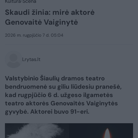
Kultūra
Scena
Skaudi žinia: mirė aktorė
Genovaitė Vaiginytė
2026 m. rugpjūčio 7 d. 05:04
Lrytas.lt
Valstybinio Šiaulių dramos teatro
bendruomenė su giliu liūdesiu pranešė,
kad rugpjūčio 6 d. užgeso ilgametės
teatro aktorės Genovaitės Vaiginytės
gyvybė. Aktorei buvo 91-eri.