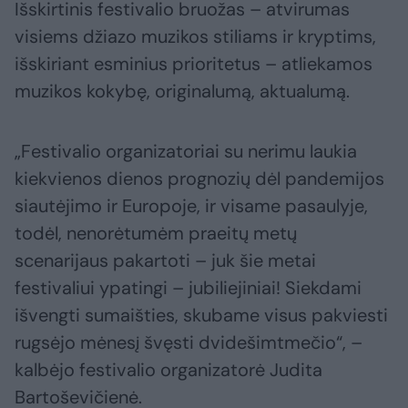
Išskirtinis festivalio bruožas – atvirumas
visiems džiazo muzikos stiliams ir kryptims,
išskiriant esminius prioritetus – atliekamos
muzikos kokybę, originalumą, aktualumą.
„Festivalio organizatoriai su nerimu laukia
kiekvienos dienos prognozių dėl pandemijos
siautėjimo ir Europoje, ir visame pasaulyje,
todėl, nenorėtumėm praeitų metų
scenarijaus pakartoti – juk šie metai
festivaliui ypatingi – jubiliejiniai! Siekdami
išvengti sumaišties, skubame visus pakviesti
rugsėjo mėnesį švęsti dvidešimtmečio“, –
kalbėjo festivalio organizatorė Judita
Bartoševičienė.