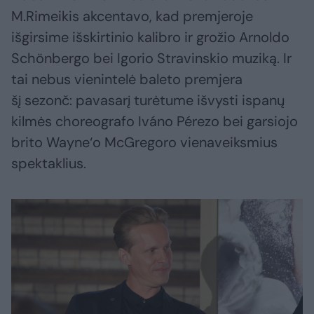
M.Rimeikis akcentavo, kad premjeroje
išgirsime išskirtinio kalibro ir grožio Arnoldo
Schönbergo bei Igorio Stravinskio muziką. Ir
tai nebus vienintelė baleto premjera
šį sezonč: pavasarį turėtume išvysti ispanų
kilmės choreografo Iváno Pérezo bei garsiojo
brito Wayne‘o McGregoro vienaveiksmius
spektaklius.