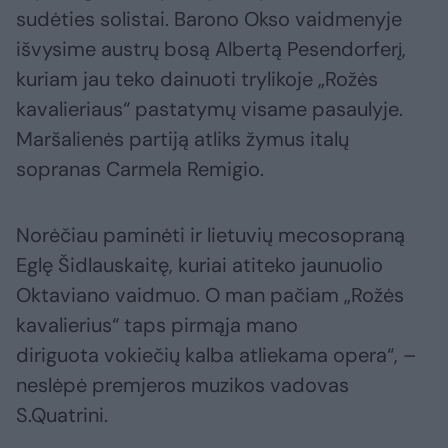
sudėties solistai. Barono Okso vaidmenyje
išvysime austrų bosą Albertą Pesendorferį,
kuriam jau teko dainuoti trylikoje „Rožės
kavalieriaus“ pastatymų visame pasaulyje.
Maršalienės partiją atliks žymus italų
sopranas Carmela Remigio.
Norėčiau paminėti ir lietuvių mecosopraną
Eglę Šidlauskaitę, kuriai atiteko jaunuolio
Oktaviano vaidmuo. O man pačiam „Rožės
kavalierius“ taps pirmąja mano
diriguota vokiečių kalba atliekama opera“, –
neslėpė premjeros muzikos vadovas
S.Quatrini.