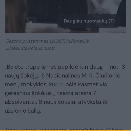
Daugiau nuotraukų (7)
Sezono pristatymas LNOBT: M.Rimeikis.
L.Meškutavičiaus nuotr.
„Baleto trupę šįmet papildė itin daug – net 13
naujų šokėjų. Iš Nacionalinės M. K. Čiurlionio
menų mokyklos, kuri ruošia kasmet vis
geresnius šokėjus, į teatrą ateina 7
absolventai, 6 nauji šokėjai atvyksta iš
užsienio šalių.
Taigi į sceną veržiasi nauja graži karta. O kad