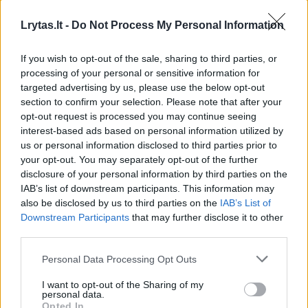
galėtume toliau augti ir dirbti su garsiais
Lrytas.lt -
Do Not Process My Personal Information
choreografais – turime stiprinti baleto
repetitorių gretas. Todėl sudarėme sutartį su
If you wish to opt-out of the sale, sharing to third parties, or
processing of your personal or sensitive information for
Stefano Parmigiano – italų kilmės baleto
targeted advertising by us, please use the below opt-out
meistru, šokusiu Johno Neumeierio ir
section to confirm your selection. Please note that after your
opt-out request is processed you may continue seeing
Maurice‘o Béjart‘o trupėse“, – viltingus
interest-based ads based on personal information utilized by
pokyčius vardino LNOBT baleto meno
us or personal information disclosed to third parties prior to
vadovas.
your opt-out. You may separately opt-out of the further
disclosure of your personal information by third parties on the
IAB’s list of downstream participants. This information may
also be disclosed by us to third parties on the
IAB’s List of
Pagaliau – naujametinė „Traviata“
Downstream Participants
that may further disclose it to other
third parties.
M.Rimeikiui bus patikėtas ir nacionalinio
Personal Data Processing Opt Outs
veikalo – Felikso Bajoro „Dievo avinėlio“
I want to opt-out of the Sharing of my
pastatymas. Pasak teatro Meninės veiklos
personal data.
Opted In