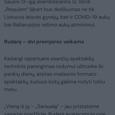
Sausio 13-ąją skambėsiantis G. Verdi
„Requiem“ šįkart bus dedikuotas ne tik
Lietuvos laisvės gynėjų, bet ir COVID-19 aukų
bei Baltarusijos režimo aukų atminimui.
Rudenį – dvi premjeros vaikams
Kadangi repertuare esančių spektaklių
techninis parengimas rodymui užtrunka iki
penkių dienų, atsiras mažesnio formato
spektaklių, kuriuos būtų galima rodyti tokiu
metu.
„Vieną iš jų – „Sarsuelą“ – jau pristatėme
vasaros pradžioje. Rudenį avanscenoje prie