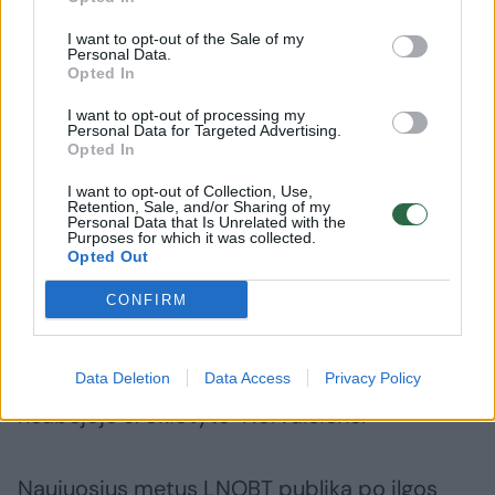
departamento vadovės Jurgitos Skiotytės-
Norvaišienės, tai bus lietuvių rezistencijos
I want to opt-out of the Sale of my
Personal Data.
temą atspindinti opera-baletas.
Opted In
I want to opt-out of processing my
Personal Data for Targeted Advertising.
„Simboliška, kad tokią premjerą žiūrovai
Opted In
pamatys Vasario 16-ąją. Savo jėgas „Dievo
I want to opt-out of Collection, Use,
Retention, Sale, and/or Sharing of my
avinėlio“ pastatymui suvienys LNOBT ir LVSO,
Personal Data that Is Unrelated with the
Purposes for which it was collected.
muzikos vadovu taps dirigentas Gintaras
Opted Out
Rinkevičius. Kaip žinia, šis F. Bajoro kūrinys
CONFIRM
dar niekada nebuvo scenoje pristatytas taip,
kaip jį įsivaizdavo pats kompozitorius, tad jis
irgi labai nekantriai laukia premjeros“, –
Data Deletion
Data Access
Privacy Policy
neabejojo J. Skiotytė-Norvaišienė.
Naujuosius metus LNOBT publika po ilgos