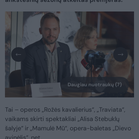
Daugiau nuotraukų (7)
Tai – operos „Rožės kavalierius“, „Traviata“,
vaikams skirti spektakliai „Alisa Stebuklų
šalyje“ ir „Mamulė Mū“, opera-baletas „Dievo
avinėlis“, net