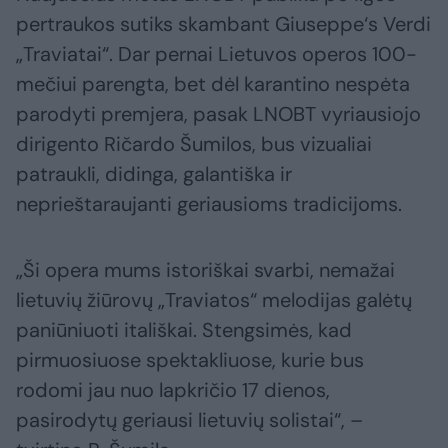
pertraukos sutiks skambant Giuseppe‘s Verdi
„Traviatai“. Dar pernai Lietuvos operos 100-
mečiui parengta, bet dėl karantino nespėta
parodyti premjera, pasak LNOBT vyriausiojo
dirigento Ričardo Šumilos, bus vizualiai
patraukli, didinga, galantiška ir
neprieštaraujanti geriausioms tradicijoms.
„Ši opera mums istoriškai svarbi, nemažai
lietuvių žiūrovų „Traviatos“ melodijas galėtų
paniūniuoti itališkai. Stengsimės, kad
pirmuosiuose spektakliuose, kurie bus
rodomi jau nuo lapkričio 17 dienos,
pasirodytų geriausi lietuvių solistai“, –