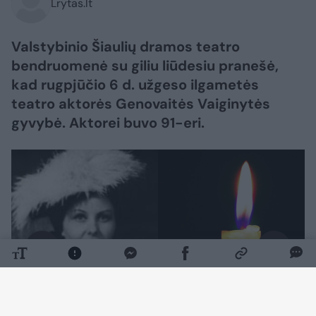
Lrytas.lt
Valstybinio Šiaulių dramos teatro
bendruomenė su giliu liūdesiu pranešė,
kad rugpjūčio 6 d. užgeso ilgametės
teatro aktorės Genovaitės Vaiginytės
gyvybė. Aktorei buvo 91-eri.
Daugiau nuotraukų (1)