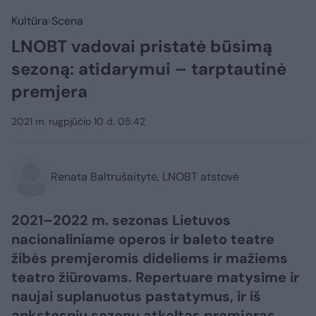
Kultūra
Scena
LNOBT vadovai pristatė būsimą
sezoną: atidarymui – tarptautinė
premjera
2021 m. rugpjūčio 10 d. 05:42
Renata Baltrušaitytė, LNOBT atstovė
2021–2022 m. sezonas Lietuvos
nacionaliniame operos ir baleto teatre
žibės premjeromis dideliems ir mažiems
teatro žiūrovams. Repertuare matysime ir
naujai suplanuotus pastatymus, ir iš
ankstesnių sezonų atkeltas premjeras.