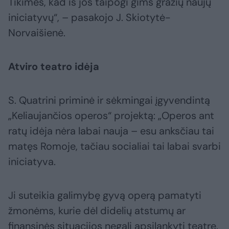
Tikimės, kad iš jos taipogi gims gražių naujų
iniciatyvų“, – pasakojo J. Skiotytė-
Norvaišienė.
Atviro teatro idėja
S. Quatrini priminė ir sėkmingai įgyvendintą
„Keliaujančios operos“ projektą: „Operos ant
ratų idėja nėra labai nauja – esu anksčiau tai
matęs Romoje, tačiau socialiai tai labai svarbi
iniciatyva.
Ji suteikia galimybę gyvą operą pamatyti
žmonėms, kurie dėl didelių atstumų ar
finansinės situacijos negali apsilankyti teatre.