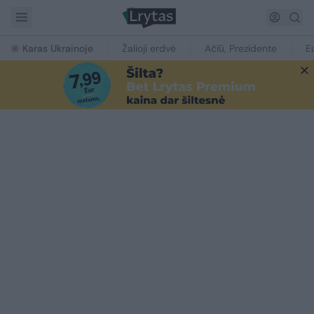
Karas Ukrainoje
Žalioji erdvė
Ačiū, Prezidente
E