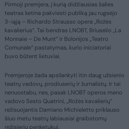
Pirmoji premjera, į kurią didžiausias šalies
teatras ketina pakviesti publiką jau rugsėjo
3-iąją – Richardo Strausso opera „Rožės
kavalierius“. Tai bendras LNOBT, Briuselio „La
Monnaie – De Munt“ ir Bolonijos „Teatro
Comunale“ pastatymas, kurio iniciatoriai
buvo būtent lietuviai.
Premjeroje žada apsilankyti itin daug užsienio
teatrų vadovų, prodiuserių ir žurnalistų. Ir tai
nenuostabu, nes, pasak LNOBT operos meno
vadovo Sesto Quatrini, „Rožės kavalierių“
režisuojantis Damiano Michieletto priklauso
šiuo metu teatrų labiausiai graibstomų
režisierių penketukui.