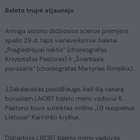
Baleto trupė atjaunėjo
Antrąja sezono didžiosios scenos premjera
spalio 29 d. taps vienaveiksmiai baletai
„Pragiedrėjusi naktis“ (choreografas
Krzysztofas Pastoras) ir „Šventasis
pavasaris“ (choreografas Martynas Rimeikis).
J.Sakalauskas pasidžiaugė, kad šią vasarą
buvusiam LNOBT baleto meno vadovui K.
Pastorui buvo suteiktas ordino „Už nuopelnus
Lietuvai“ Karininko kryžius.
Dabartinis LNOBT baleto meno vadovas