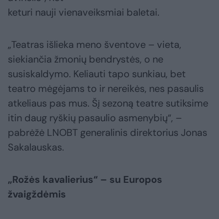
keturi nauji vienaveiksmiai baletai.
„Teatras išlieka meno šventove – vieta,
siekiančia žmonių bendrystės, o ne
susiskaldymo. Keliauti tapo sunkiau, bet
teatro mėgėjams to ir nereikės, nes pasaulis
atkeliaus pas mus. Šį sezoną teatre sutiksime
itin daug ryškių pasaulio asmenybių“, –
pabrėžė LNOBT generalinis direktorius Jonas
Sakalauskas.
„Rožės kavalierius“ – su Europos
žvaigždėmis