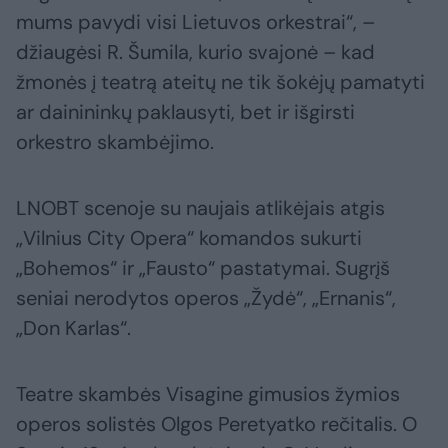
mums pavydi visi Lietuvos orkestrai“, –
džiaugėsi R. Šumila, kurio svajonė – kad
žmonės į teatrą ateitų ne tik šokėjų pamatyti
ar dainininkų paklausyti, bet ir išgirsti
orkestro skambėjimo.
LNOBT scenoje su naujais atlikėjais atgis
„Vilnius City Opera“ komandos sukurti
„Bohemos“ ir „Fausto“ pastatymai. Sugrįš
seniai nerodytos operos „Žydė“, „Ernanis“,
„Don Karlas“.
Teatre skambės Visagine gimusios žymios
operos solistės Olgos Peretyatko rečitalis. O