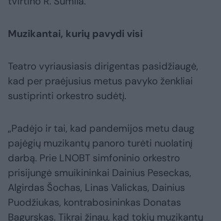
tvirtino R. Šumila.
Muzikantai, kurių pavydi visi
Teatro vyriausiasis dirigentas pasidžiaugė,
kad per praėjusius metus pavyko ženkliai
sustiprinti orkestro sudėtį.
„Padėjo ir tai, kad pandemijos metu daug
pajėgių muzikantų panoro turėti nuolatinį
darbą. Prie LNOBT simfoninio orkestro
prisijungė smuikininkai Dainius Peseckas,
Algirdas Šochas, Linas Valickas, Dainius
Puodžiukas, kontrabosininkas Donatas
Bagurskas. Tikrai žinau, kad tokių muzikantų