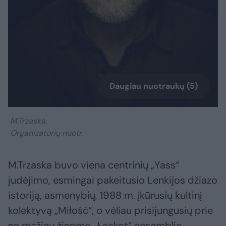
Daugiau nuotraukų (5)
M.Trzaska.
Organizatorių nuotr.
M.Trzaska buvo viena centrinių „Yass“
judėjimo, esmingai pakeitusio Lenkijos džiazo
istoriją, asmenybių, 1988 m. įkūrusių kultinį
kolektyvą „Miłość“, o vėliau prisijungusių prie
ne mažiau žinomo „Łoskot“ ansamblio.