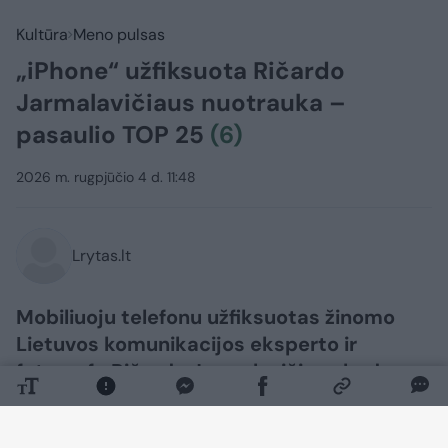
Kultūra
Meno pulsas
„iPhone“ užfiksuota Ričardo
Jarmalavičiaus nuotrauka –
pasaulio TOP 25
(6)
2026 m. rugpjūčio 4 d. 11:48
Lrytas.lt
Mobiliuoju telefonu užfiksuotas žinomo
Lietuvos komunikacijos eksperto ir
fotografo Ričardo Jarmalavičiaus kadras
išrinktas tarp 25 geriausių pasaulyje
vienspalvių nuotraukų, skelbia prestižinis