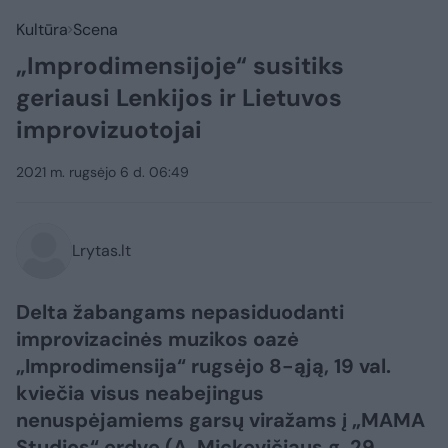
Kultūra
Scena
„Improdimensijoje“ susitiks
geriausi Lenkijos ir Lietuvos
improvizuotojai
2021 m. rugsėjo 6 d. 06:49
Lrytas.lt
Delta žabangams nepasiduodanti
improvizacinės muzikos oazė
„Improdimensija“ rugsėjo 8-ąją, 19 val.
kviečia visus neabejingus
nenuspėjamiems garsų viražams į „MAMA
Studios“ erdvę (A. Mickevičiaus g. 29,