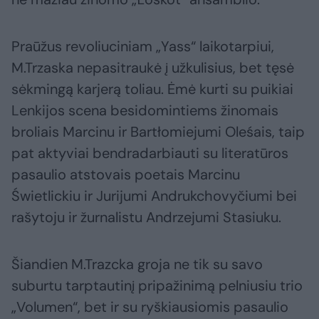
Praūžus revoliuciniam „Yass“ laikotarpiui,
M.Trzaska nepasitraukė į užkulisius, bet tęsė
sėkmingą karjerą toliau. Ėmė kurti su puikiai
Lenkijos scena besidomintiems žinomais
broliais Marcinu ir Bartłomiejumi Oleśais, taip
pat aktyviai bendradarbiauti su literatūros
pasaulio atstovais poetais Marcinu
Świetlickiu ir Jurijumi Andrukchovyčiumi bei
rašytoju ir žurnalistu Andrzejumi Stasiuku.
Šiandien M.Trazcka groja ne tik su savo
suburtu tarptautinį pripažinimą pelniusiu trio
„Volumen“, bet ir su ryškiausiomis pasaulio