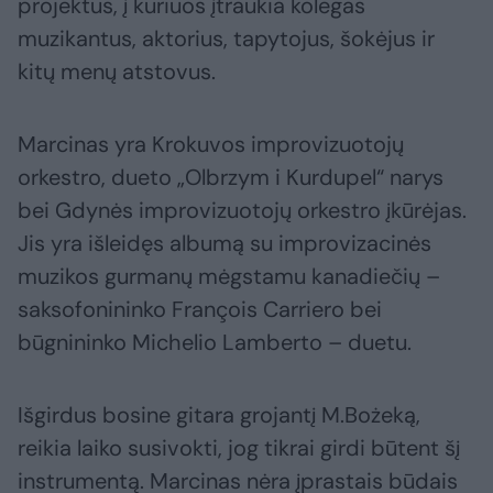
projektus, į kuriuos įtraukia kolegas
muzikantus, aktorius, tapytojus, šokėjus ir
kitų menų atstovus.
Marcinas yra Krokuvos improvizuotojų
orkestro, dueto „Olbrzym i Kurdupel“ narys
bei Gdynės improvizuotojų orkestro įkūrėjas.
Jis yra išleidęs albumą su improvizacinės
muzikos gurmanų mėgstamu kanadiečių –
saksofonininko François Carriero bei
būgnininko Michelio Lamberto – duetu.
Išgirdus bosine gitara grojantį M.Bożeką,
reikia laiko susivokti, jog tikrai girdi būtent šį
instrumentą. Marcinas nėra įprastais būdais