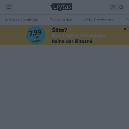
Karas Ukrainoje
Žalioji erdvė
Ačiū, Prezidente
E