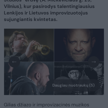
Vilnius), kur pasirodys talentingiausius
Lenkijos ir Lietuvos improvizuotojus
sujungiantis kvintetas.
Daugiau nuotraukų (5)
Gilias džiazo ir improvizacinės muzikos