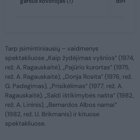
garsus kovotojas
(1)
direktor
Tarp įsimintiniausių – vaidmenys
spektakliuose „Kaip žydėjimas vyšnios“ (1974,
rež. A. Ragauskaitė), „Pajūrio kurortas“ (1975,
rež. A. Ragauskaitė), „Donja Rosita“ (1976, rež.
G. Padegimas), „Prisikėlimas“ (1977, rež. A.
Ragauskaitė), „Saldi ištikimybės našta“ (1982,
rež. A. Lininis), „Bernardos Albos namai“
(1982, rež. U. Brikmanis) ir kituose
spektakliuose.