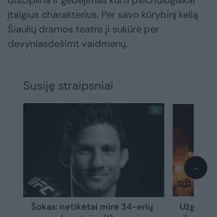
disciplina ir gebėjimas kurti psichologiškai
įtaigius charakterius. Per savo kūrybinį kelią
Šiaulių dramos teatre ji sukūrė per
devyniasdešimt vaidmenų.
Susiję straipsniai
→
Šokas: netikėtai mirė 34-erių
Užgeso K