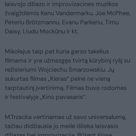
laisvojo džiazo ir improvizacinės muzikos
žvaigždėmis Kenu Vandermarku, Joe McPhee,
Peteriu Brötzmannu, Evanu Parkeriu, Timu
Daisy, Liudu Mockūnu ir kt.
Mikołajus taip pat kuria garso takelius
filmams ir yra užmezgęs tvirtą kūrybinį ryšį su
režisieriumi Wojciechu Smarzowskiu. Jų
sukurtas filmas „Kleras“ pelnė ne vieną
tarptautinį įvertinimą. Filmas buvo rodomas
ir festivalyje „Kino pavasaris“.
M.Trzacka vertinamas už savo universalumą,
tačiau didžiausia jo meilė išlieka laisvasis
džiazas bei improvizacija. Būtent šiose