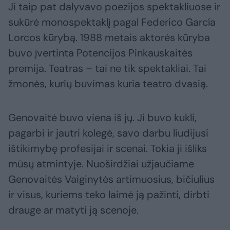
Ji taip pat dalyvavo poezijos spektakliuose ir
sukūrė monospektaklį pagal Federico García
Lorcos kūrybą. 1988 metais aktorės kūryba
buvo įvertinta Potencijos Pinkauskaitės
premija. Teatras – tai ne tik spektakliai. Tai
žmonės, kurių buvimas kuria teatro dvasią.
Genovaitė buvo viena iš jų. Ji buvo kukli,
pagarbi ir jautri kolegė, savo darbu liudijusi
ištikimybę profesijai ir scenai. Tokia ji išliks
mūsų atmintyje. Nuoširdžiai užjaučiame
Genovaitės Vaiginytės artimuosius, bičiulius
ir visus, kuriems teko laimė ją pažinti, dirbti
drauge ar matyti ją scenoje.