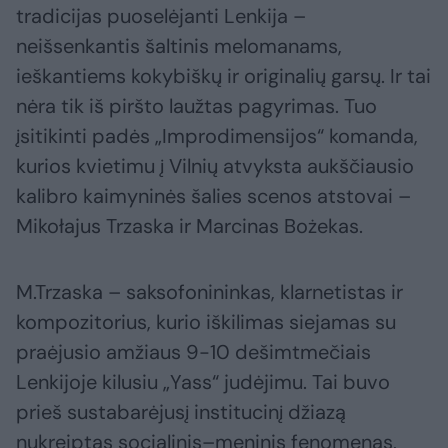
tradicijas puoselėjanti Lenkija –
neišsenkantis šaltinis melomanams,
ieškantiems kokybiškų ir originalių garsų. Ir tai
nėra tik iš piršto laužtas pagyrimas. Tuo
įsitikinti padės „Improdimensijos“ komanda,
kurios kvietimu į Vilnių atvyksta aukščiausio
kalibro kaimyninės šalies scenos atstovai –
Mikołajus Trzaska ir Marcinas Bożekas.
M.Trzaska – saksofonininkas, klarnetistas ir
kompozitorius, kurio iškilimas siejamas su
praėjusio amžiaus 9-10 dešimtmečiais
Lenkijoje kilusiu „Yass“ judėjimu. Tai buvo
prieš sustabarėjusį institucinį džiazą
nukreiptas socialinis–meninis fenomenas,