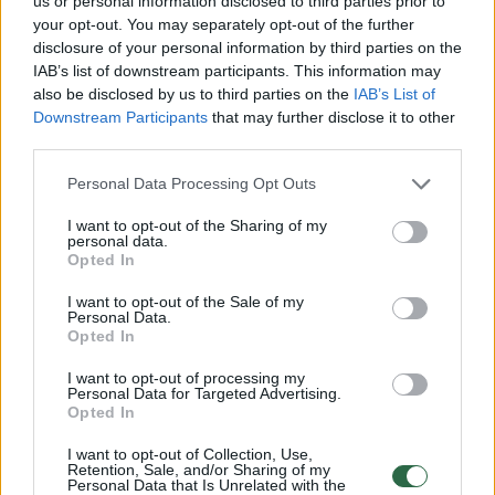
us or personal information disclosed to third parties prior to
your opt-out. You may separately opt-out of the further
disclosure of your personal information by third parties on the
IAB’s list of downstream participants. This information may
„Improdimensija“ keliasi į
Sugrįžta
also be disclosed by us to third parties on the
IAB’s List of
Downstream Participants
that may further disclose it to other
Vilniaus plokštelių studiją –
„Improdi
third parties.
projektas nustebins užmoju
įspūding
užsienio
Personal Data Processing Opt Outs
I want to opt-out of the Sharing of my
personal data.
Opted In
I want to opt-out of the Sale of my
Rugsėjo 8-ąja M.Trzaskai ir M.Bożekui scenoje
Personal Data.
Opted In
talkins ne tik vietinės, bet ir tarptautinės
I want to opt-out of processing my
bendruomenės pripažinti Lietuvos
Personal Data for Targeted Advertising.
Opted In
improvizuotojai – pučiamųjų instrumentų
asas Liudas Mockūnas, talentingasis
I want to opt-out of Collection, Use,
Retention, Sale, and/or Sharing of my
multiinstrumentininkas, koncerte sėsiantis už
Personal Data that Is Unrelated with the