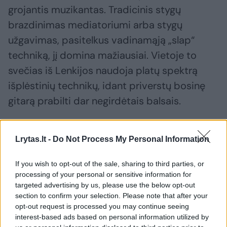
grojantis muzikantas. Tradicinis stygų
brazdinimas mediatoriumi arba stygų
užgavimas, pasitelkus vadinamąją „slap“
techniką, jį domina mažiausiai. Vietoje to
svečias iš Lenkijos naudoja platų spektrą
išplėstinių technikų, idant priverstų bosinę
gitarą prabilti dar negirdėtais balsais.
Lrytas.lt -
Do Not Process My Personal Information
Susiję straipsniai
If you wish to opt-out of the sale, sharing to third parties, or
processing of your personal or sensitive information for
targeted advertising by us, please use the below opt-out
section to confirm your selection. Please note that after your
opt-out request is processed you may continue seeing
interest-based ads based on personal information utilized by