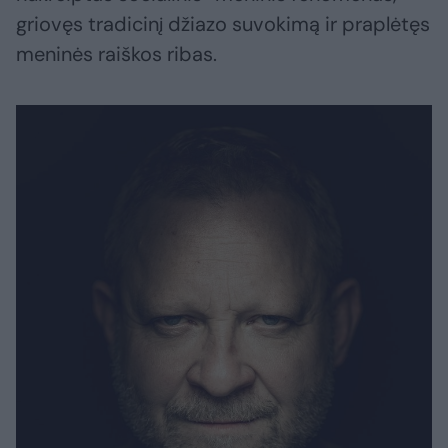
griovęs tradicinį džiazo suvokimą ir praplėtęs
meninės raiškos ribas.