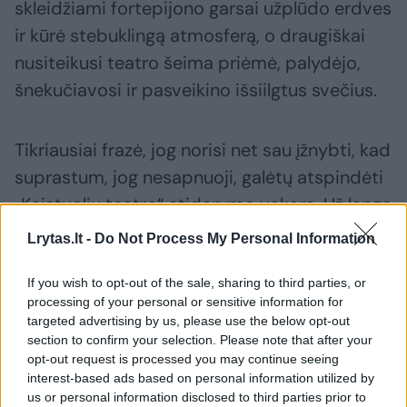
skleidžiami fortepijono garsai užplūdo erdves
ir kūrė stebuklingą atmosferą, o draugiškai
nusiteikusi teatro šeima priėmė, palydėjo,
šnekučiavosi ir pasveikino išsiilgtus svečius.
Tikriausiai frazė, jog norisi net sau įžnybti, kad
suprastum, jog nesapnuoji, galėtų atspindėti
„Keistuolių teatro“ atidarymo vakarą. Už lango
buvęs cepelininis dangus vis norėjo pravirkti,
Lrytas.lt -
Do Not Process My Personal Information
o gal ir nubraukė džiaugsmo ašarą, pamatęs,
kad „Keistuoliai“ pagaliau susitiko ne tik su
If you wish to opt-out of the sale, sharing to third parties, or
processing of your personal or sensitive information for
savo ištikimiausiais, bet ir visiškai naujais
targeted advertising by us, please use the below opt-out
smalsuoliais, atėjusiais patyrinėti dar niekam
section to confirm your selection. Please note that after your
opt-out request is processed you may continue seeing
nematytų teatro erdvių bei užkulisių.
interest-based ads based on personal information utilized by
us or personal information disclosed to third parties prior to