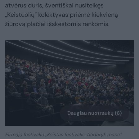
atvėrus duris, šventiškai nusiteikęs
„Keistuolių“ kolektyvas priėmė kiekvieną
žiūrovą plačiai išskėstomis rankomis.
Daugiau nuotraukų (6)
Pirmąją festivalio „Keistas festivalis. Atidaryk mane“