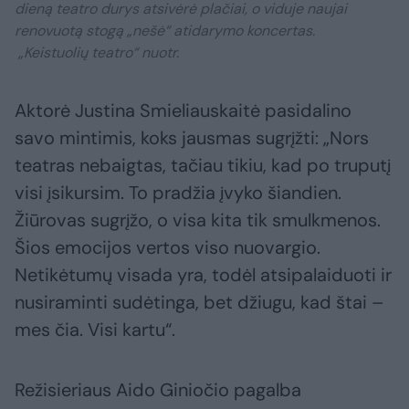
dieną teatro durys atsivėrė plačiai, o viduje naujai
renovuotą stogą „nešė“ atidarymo koncertas.
„Keistuolių teatro“ nuotr.
Aktorė Justina Smieliauskaitė pasidalino
savo mintimis, koks jausmas sugrįžti: „Nors
teatras nebaigtas, tačiau tikiu, kad po truputį
visi įsikursim. To pradžia įvyko šiandien.
Žiūrovas sugrįžo, o visa kita tik smulkmenos.
Šios emocijos vertos viso nuovargio.
Netikėtumų visada yra, todėl atsipalaiduoti ir
nusiraminti sudėtinga, bet džiugu, kad štai –
mes čia. Visi kartu“.
Režisieriaus Aido Giniočio pagalba