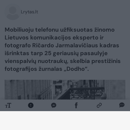
Lrytas.lt
Mobiliuoju telefonu užfiksuotas žinomo
Lietuvos komunikacijos eksperto ir
fotografo Ričardo Jarmalavičiaus kadras
išrinktas tarp 25 geriausių pasaulyje
vienspalvių nuotraukų, skelbia prestižinis
fotografijos žurnalas „Dodho“.