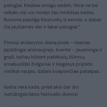
patogiai. Kėdėse smagu sėdėti, tikrai ne be
reikalo visi vis minėjo tas minkštas kėdes.
Buvome pasiilgę Keistuolių iš esmės, o dabar
čia jaučiamės dar ir labai patogiai.‘‘
Pirmoji atidarymo diena įrodė – teatras
įspūdingai atsinaujinęs, šventė – jausminga ir
graži, tačiau būtent pašėlusių žiūrovų
smalsuoliški žvilgsniai ir klegesys pripildo
visiškai naujas, dažais kvepiančias patalpas.
Ilsėtis nėra kada, prieš akis dar dvi
nutrūktgalviškos festivalio dienos!