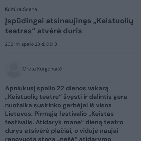
Kultūra
Scena
Įspūdingai atsinaujinęs „Keistuolių
teatras“ atvėrė duris
2021 m. spalio 23 d. 09:13
Greta Kurgonaitė
Apniukusį spalio 22 dienos vakarą
„Keistuolių teatre“ švęsti ir dalintis gera
nuotaika susirinko gerbėjai iš visos
Lietuvos. Pirmąją festivalio „Keistas
festivalis. Atidaryk mane“ dieną teatro
durys atsivėrė plačiai, o viduje naujai
renovuotą stogą „nešė“ atidarymo