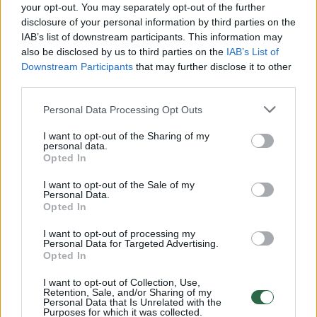
your opt-out. You may separately opt-out of the further
Džiaugsmo ašaras braukė ir vienas teatro
disclosure of your personal information by third parties on the
steigėjų Darius Auželis, kuris atskleidė, kokios
IAB’s list of downstream participants. This information may
also be disclosed by us to third parties on the
IAB’s List of
emocijos buvo susitikus su grįžusiu žiūrovu:
Downstream Participants
that may further disclose it to other
„Jaučiu didelį vidinį palengvėjimą. Statėm,
third parties.
statėm ir pagaliau pastatėm. Tai įvyko.
Personal Data Processing Opt Outs
Žiūrovo šiluma ir meilė, kurią jaučiau, kadangi
I want to opt-out of the Sharing of my
pats pasitikau svečius prie įėjimo ir vis
personal data.
Opted In
sakiau, jog atsiprašome, kad darbai dar
nepabaigti, viską atpirko. Jie mane nuramino
I want to opt-out of the Sale of my
Personal Data.
ir sakė, svarbiausia, kad jūs grįžote“.
Opted In
I want to opt-out of processing my
Personal Data for Targeted Advertising.
Pasveikinus kiekvieną svečią, prasidėjo
Opted In
ypatinga vakaro dalis – į sceną lipo teatro
I want to opt-out of Collection, Use,
Retention, Sale, and/or Sharing of my
steigėjai Aidas Giniotis, Ilona Balsytė ir Darius
Personal Data that Is Unrelated with the
Purposes for which it was collected.