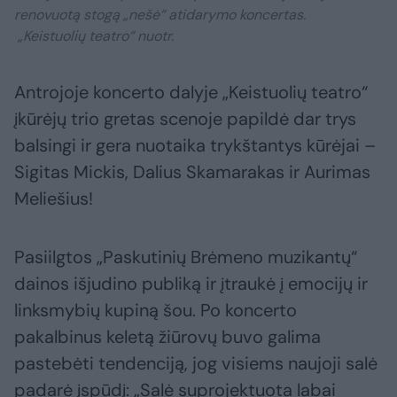
renovuotą stogą „nešė“ atidarymo koncertas.
„Keistuolių teatro“ nuotr.
Antrojoje koncerto dalyje „Keistuolių teatro“
įkūrėjų trio gretas scenoje papildė dar trys
balsingi ir gera nuotaika trykštantys kūrėjai –
Sigitas Mickis, Dalius Skamarakas ir Aurimas
Meliešius!
Pasiilgtos „Paskutinių Brėmeno muzikantų“
dainos išjudino publiką ir įtraukė į emocijų ir
linksmybių kupiną šou. Po koncerto
pakalbinus keletą žiūrovų buvo galima
pastebėti tendenciją, jog visiems naujoji salė
padarė įspūdį: „Salė suprojektuota labai