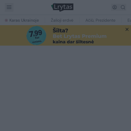
Karas Ukrainoje
Žalioji erdvė
Ačiū, Prezidente
E