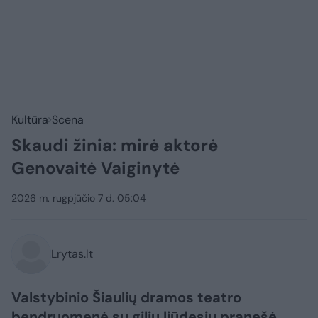
Kultūra
Scena
Skaudi žinia: mirė aktorė
Genovaitė Vaiginytė
2026 m. rugpjūčio 7 d. 05:04
Lrytas.lt
Valstybinio Šiaulių dramos teatro
bendruomenė su giliu liūdesiu pranešė,