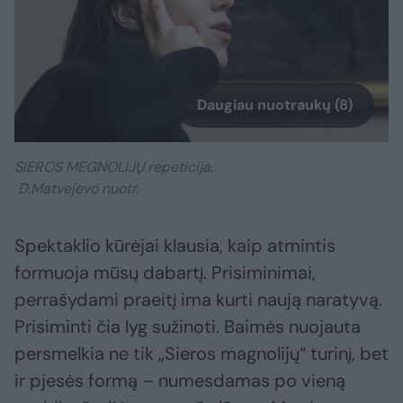
Daugiau nuotraukų (8)
SIEROS MEGNOLIJŲ repeticija.
D.Matvejevo nuotr.
Spektaklio kūrėjai klausia, kaip atmintis
formuoja mūsų dabartį. Prisiminimai,
perrašydami praeitį ima kurti naują naratyvą.
Prisiminti čia lyg sužinoti. Baimės nuojauta
persmelkia ne tik „Sieros magnolijų“ turinį, bet
ir pjesės formą – numesdamas po vieną