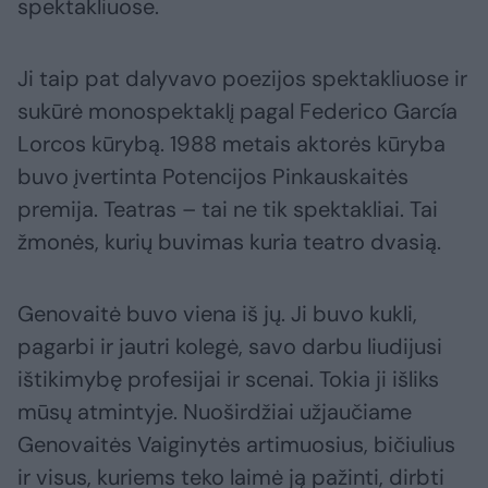
spektakliuose.
Ji taip pat dalyvavo poezijos spektakliuose ir
sukūrė monospektaklį pagal Federico García
Lorcos kūrybą. 1988 metais aktorės kūryba
buvo įvertinta Potencijos Pinkauskaitės
premija. Teatras – tai ne tik spektakliai. Tai
žmonės, kurių buvimas kuria teatro dvasią.
Genovaitė buvo viena iš jų. Ji buvo kukli,
pagarbi ir jautri kolegė, savo darbu liudijusi
ištikimybę profesijai ir scenai. Tokia ji išliks
mūsų atmintyje. Nuoširdžiai užjaučiame
Genovaitės Vaiginytės artimuosius, bičiulius
ir visus, kuriems teko laimė ją pažinti, dirbti