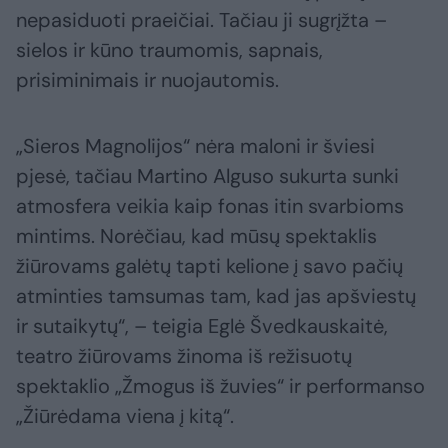
nepasiduoti praeičiai. Tačiau ji sugrįžta –
sielos ir kūno traumomis, sapnais,
prisiminimais ir nuojautomis.
„Sieros Magnolijos“ nėra maloni ir šviesi
pjesė, tačiau Martino Alguso sukurta sunki
atmosfera veikia kaip fonas itin svarbioms
mintims. Norėčiau, kad mūsų spektaklis
žiūrovams galėtų tapti kelione į savo pačių
atminties tamsumas tam, kad jas apšviestų
ir sutaikytų“, – teigia Eglė Švedkauskaitė,
teatro žiūrovams žinoma iš režisuotų
spektaklio „Žmogus iš žuvies“ ir performanso
„Žiūrėdama viena į kitą“.