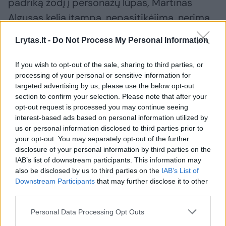
padriką žodį į personažų lūpas, Martinas
Algusas kelia įtampą, nepasitikėjimą, nerimą.
Lrytas.lt -
Do Not Process My Personal Information
„Sieros magnolijų“ scenografiją ir kostiumus
kuria Ona Juciūtė, muziką – Deimantys Balys,
If you wish to opt-out of the sale, sharing to third parties, or
processing of your personal or sensitive information for
vaizdo projekcijas – Aneta Bublytė.
targeted advertising by us, please use the below opt-out
Spektaklio premjera numatoma 2022 m.
section to confirm your selection. Please note that after your
opt-out request is processed you may continue seeing
sausio 13–15 dienomis „Gallery 1986“ erdvėje
interest-based ads based on personal information utilized by
(Kauno g. 32, Vilnius), vėliau spektaklis bus
us or personal information disclosed to third parties prior to
your opt-out. You may separately opt-out of the further
rodomas naujai pastatytoje LNDT Mažojoje
disclosure of your personal information by third parties on the
salėje.
IAB’s list of downstream participants. This information may
also be disclosed by us to third parties on the
IAB’s List of
Downstream Participants
that may further disclose it to other
Teatras
^Instant
premjera
Rodyti daugiau žymių
third parties.
Personal Data Processing Opt Outs