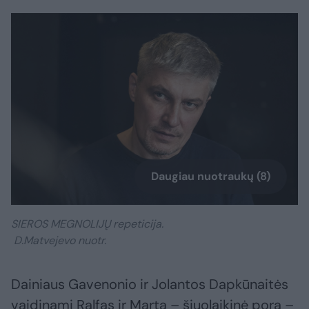
Daugiau nuotraukų (8)
SIEROS MEGNOLIJŲ repeticija.
D.Matvejevo nuotr.
Dainiaus Gavenonio ir Jolantos Dapkūnaitės
vaidinami Ralfas ir Marta – šiuolaikinė pora –