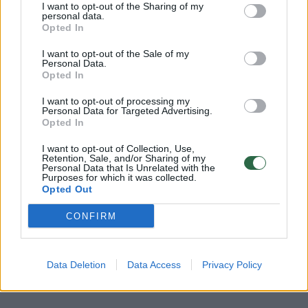
I want to opt-out of the Sharing of my
personal data.
Komentuoti po šiuo straipsniu
Opted In
Komentuoti gali tik Lrytas registruoti vartotojai.
I want to opt-out of the Sale of my
Personal Data.
Prisijunkite prie registruotų vartotojų
Opted In
bendruomenės ir bendraukite komentaruose!
I want to opt-out of processing my
Personal Data for Targeted Advertising.
Opted In
Rodyti komentarus
I want to opt-out of Collection, Use,
Retention, Sale, and/or Sharing of my
Personal Data that Is Unrelated with the
Prisijungti komentatoriams
Purposes for which it was collected.
Opted Out
CONFIRM
Data Deletion
Data Access
Privacy Policy