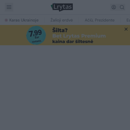
Karas Ukrainoje
Žalioji erdvė
Ačiū, Prezidente
E