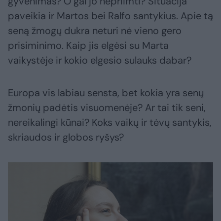
gyvenimas? O gal jo nepriimti? Situacija
paveikia ir Martos bei Ralfo santykius. Apie tą
seną žmogų dukra neturi nė vieno gero
prisiminimo. Kaip jis elgėsi su Marta
vaikystėje ir kokio elgesio sulauks dabar?
Europa vis labiau sensta, bet kokia yra senų
žmonių padėtis visuomenėje? Ar tai tik seni,
nereikalingi kūnai? Koks vaikų ir tėvų santykis,
skriaudos ir globos ryšys?