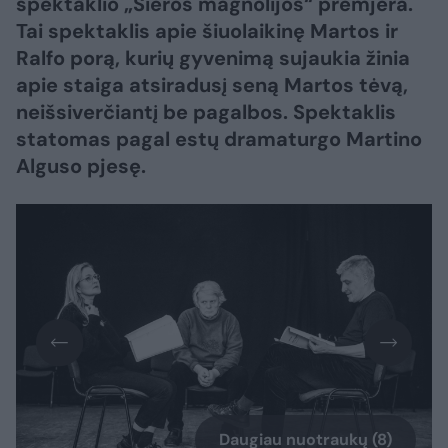
spektaklio „Sieros magnolijos“ premjera.
Tai spektaklis apie šiuolaikinę Martos ir
Ralfo porą, kurių gyvenimą sujaukia žinia
apie staiga atsiradusį seną Martos tėvą,
neišsiverčiantį be pagalbos. Spektaklis
statomas pagal estų dramaturgo Martino
Alguso pjesę.
Daugiau nuotraukų (8)