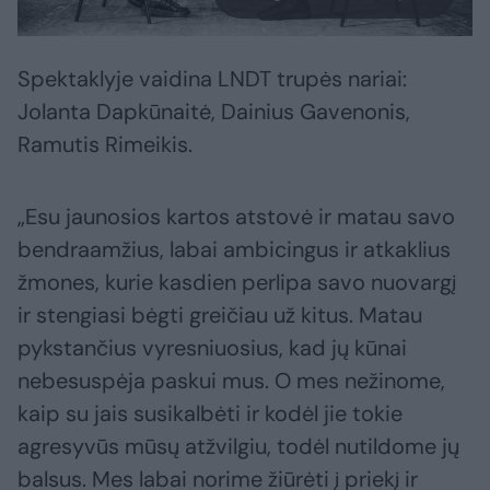
Spektaklyje vaidina LNDT trupės nariai:
Jolanta Dapkūnaitė, Dainius Gavenonis,
Ramutis Rimeikis.
„Esu jaunosios kartos atstovė ir matau savo
bendraamžius, labai ambicingus ir atkaklius
žmones, kurie kasdien perlipa savo nuovargį
ir stengiasi bėgti greičiau už kitus. Matau
pykstančius vyresniuosius, kad jų kūnai
nebesuspėja paskui mus. O mes nežinome,
kaip su jais susikalbėti ir kodėl jie tokie
agresyvūs mūsų atžvilgiu, todėl nutildome jų
balsus. Mes labai norime žiūrėti į priekį ir