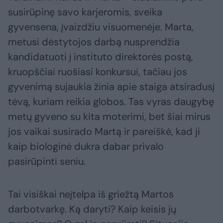
susirūpinę savo karjeromis, sveika
gyvensena, įvaizdžiu visuomenėje. Marta,
metusi dėstytojos darbą nusprendžia
kandidatuoti į instituto direktorės postą,
kruopščiai ruošiasi konkursui, tačiau jos
gyvenimą sujaukia žinia apie staiga atsiradusį
tėvą, kuriam reikia globos. Tas vyras daugybę
metų gyveno su kita moterimi, bet šiai mirus
jos vaikai susirado Martą ir pareiškė, kad ji
kaip biologinė dukra dabar privalo
pasirūpinti seniu.
Tai visiškai neįtelpa iš griežtą Martos
darbotvarkę. Ką daryti? Kaip keisis jų