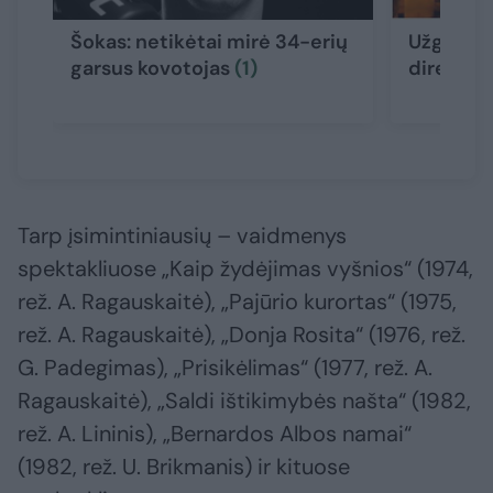
Šokas: netikėtai mirė 34-erių
Užgeso K
garsus kovotojas
(1)
direktor
Tarp įsimintiniausių – vaidmenys
spektakliuose „Kaip žydėjimas vyšnios“ (1974,
rež. A. Ragauskaitė), „Pajūrio kurortas“ (1975,
rež. A. Ragauskaitė), „Donja Rosita“ (1976, rež.
G. Padegimas), „Prisikėlimas“ (1977, rež. A.
Ragauskaitė), „Saldi ištikimybės našta“ (1982,
rež. A. Lininis), „Bernardos Albos namai“
(1982, rež. U. Brikmanis) ir kituose