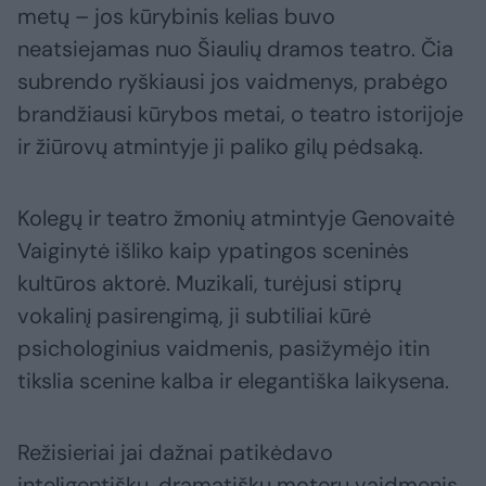
metų – jos kūrybinis kelias buvo
neatsiejamas nuo Šiaulių dramos teatro. Čia
subrendo ryškiausi jos vaidmenys, prabėgo
brandžiausi kūrybos metai, o teatro istorijoje
ir žiūrovų atmintyje ji paliko gilų pėdsaką.
Kolegų ir teatro žmonių atmintyje Genovaitė
Vaiginytė išliko kaip ypatingos sceninės
kultūros aktorė. Muzikali, turėjusi stiprų
vokalinį pasirengimą, ji subtiliai kūrė
psichologinius vaidmenis, pasižymėjo itin
tikslia scenine kalba ir elegantiška laikysena.
Režisieriai jai dažnai patikėdavo
inteligentiškų, dramatiškų moterų vaidmenis,