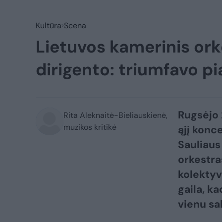
Kultūra
Scena
Lietuvos kamerinis or
dirigento: triumfavo p
Rugsėjo 
Rita Aleknaitė-Bieliauskienė,
muzikos kritikė
ąjį konc
Sauliaus
orkestra
kolektyv
gaila, k
vienu sa