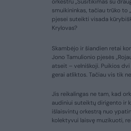
orkestru „Susitikimas su draug
smuikininkas, tačiau trūko to „
pjesei suteikti visada kūrybišk
Krylovas?
Skambėjo ir šiandien retai k
Jono Tamulionio pjesės „Rojau
atseit – velniškoji. Puikios dv
gerai atliktos. Tačiau vis tik 
Jis reikalingas ne tam, kad or
audiniui suteiktų dirigento ir
išlaisvintų orkestrą nuo ypat
kolektyvui laisvę muzikuoti, re