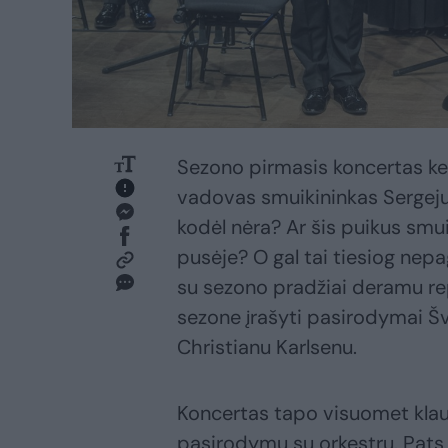
Sezono pirmasis koncertas ke
vadovas smuikininkas Sergeju
kodėl nėra? Ar šis puikus smui
pusėje? O gal tai tiesiog nep
su sezono pradžiai deramu re
sezone įrašyti pasirodymai Šve
Christianu Karlsenu.
Koncertas tapo visuomet klau
pasirodymu su orkestru. Pats 