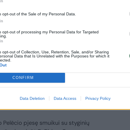
In
o opt-out of the Sale of my Personal Data.
In
to opt-out of processing my Personal Data for Targeted
ing.
In
o opt-out of Collection, Use, Retention, Sale, and/or Sharing
ersonal Data that Is Unrelated with the Purposes for which it
lected.
Out
Daugiau nuotraukų (14)
CONFIRM
Data Deletion
Data Access
Privacy Policy
Pelëcio pjesę smuikui su styginių