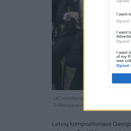
Opted 
I want t
Opted 
I want 
Advertis
Opted 
I want t
of my P
was col
Opted 
LKO muzikantai.
D.Matvejevo nuotr.
Latvių kompozitoriaus Georgo 