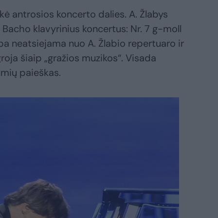
ukė antrosios koncerto dalies. A. Žlabys
Bacho klavyrinius koncertus: Nr. 7 g-moll
ryba neatsiejama nuo A. Žlabio repertuaro ir
roja šiaip „gražios muzikos“. Visada
lmių paieškas.