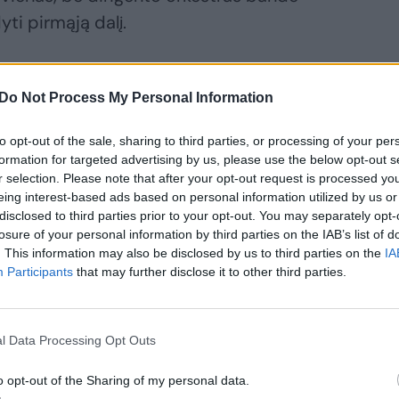
yti pirmąją dalį.
ita „Iš Goldbergo laikų“. Koncertmeisteris
Do Not Process My Personal Information
kolektyvą. Orkestras grojo tikrai gerai,
mi ir girdėdami vieni kitus. Tačiau
to opt-out of the sale, sharing to third parties, or processing of your per
, keičiantis ritminiam piešiniui tai
formation for targeted advertising by us, please use the below opt-out s
r selection. Please note that after your opt-out request is processed y
oniai nuteikė ramią ekspresiją kūręs
eing interest-based ads based on personal information utilized by us or
 ir gerai intonuojant grojusių violončelių
disclosed to third parties prior to your opt-out. You may separately opt-
losure of your personal information by third parties on the IAB’s list of
. This information may also be disclosed by us to third parties on the
IA
Participants
that may further disclose it to other third parties.
l Data Processing Opt Outs
o opt-out of the Sharing of my personal data.