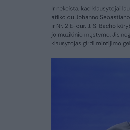
Ir nekeista, kad klausytojai la
atliko du Johanno Sebastiano 
ir Nr. 2 E-dur. J. S. Bacho kū
jo muzikinio mąstymo. Jis neg
klausytojas girdi mintijimo ge