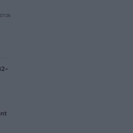
 07:26
62-
ent