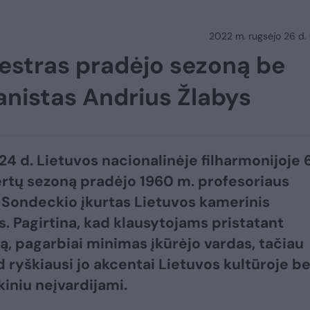
2022 m. rugsėjo 26 d.
kestras pradėjo sezoną be
ianistas Andrius Žlabys
24 d. Lietuvos nacionalinėje filharmonijoje 
ertų sezoną pradėjo 1960 m. profesoriaus
 Sondeckio įkurtas Lietuvos kamerinis
s. Pagirtina, kad klausytojams pristatant
ą, pagarbiai minimas įkūrėjo vardas, tačiau
ad ryškiausi jo akcentai Lietuvos kultūroje b
kiniu neįvardijami.