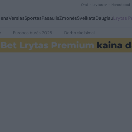
Orai
Lrytas.tv
Horoskopai
iena
Verslas
Sportas
Pasaulis
Žmonės
Sveikata
Daugiau
Lrytas 
e
Europos burės 2026
Darbo skelbimai