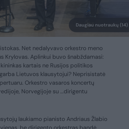
Daugiau nuotraukų (14)
istokas. Net nedalyvavo orkestro meno
s Krylovas. Aplinkui buvo šnabždamasi:
kininkas kartais ne Rusijos politikos
agarba Lietuvos klausytojui? Neprisistatė
pertuaru. Orkestro vasaros koncertų
dijoje, Norvegijoje su ...dirigentu
sytojų laukiamo pianisto Andriaus Žlabio
vienas, be dirigento orkestras bandė