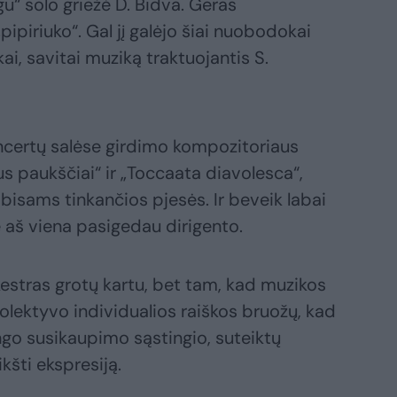
u“ solo griežė D. Bidva. Geras
pipiriuko“. Gal jį galėjo šiai nuobodokai
ai, savitai muziką traktuojantis S.
oncertų salėse girdimo kompozitoriaus
s paukščiai“ ir „Toccaata diavolesca“,
i bisams tinkančios pjesės. Ir beveik labai
ne aš viena pasigedau dirigento.
kestras grotų kartu, bet tam, kad muzikos
 kolektyvo individualios raiškos bruožų, kad
ingo susikaupimo sąstingio, suteiktų
ikšti ekspresiją.