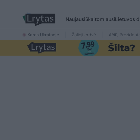
Naujausi
Skaitomiausi
Lietuvos d
Karas Ukrainoje
Žalioji erdvė
Ačiū, Prezident