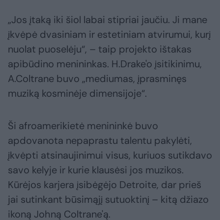
„Jos įtaką iki šiol labai stipriai jaučiu. Ji mane
įkvėpė dvasiniam ir estetiniam atvirumui, kurį
nuolat puoselėju“, – taip projekto ištakas
apibūdino menininkas. H.Drake'o įsitikinimu,
A.Coltrane buvo „mediumas, įprasminęs
muziką kosminėje dimensijoje“.
Ši afroamerikietė menininkė buvo
apdovanota nepaprastu talentu pakylėti,
įkvėpti atsinaujinimui visus, kuriuos sutikdavo
savo kelyje ir kurie klausėsi jos muzikos.
Kūrėjos karjera įsibėgėjo Detroite, dar prieš
jai sutinkant būsimąjį sutuoktinį – kitą džiazo
ikoną Johną Coltrane'ą.