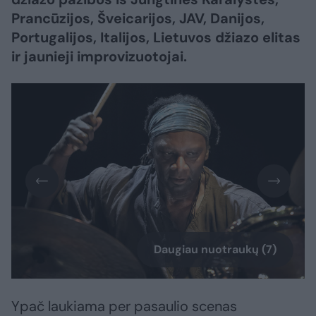
Prancūzijos, Šveicarijos, JAV, Danijos,
Portugalijos, Italijos, Lietuvos džiazo elitas
ir jaunieji improvizuotojai.
Daugiau nuotraukų (7)
Ypač laukiama per pasaulio scenas