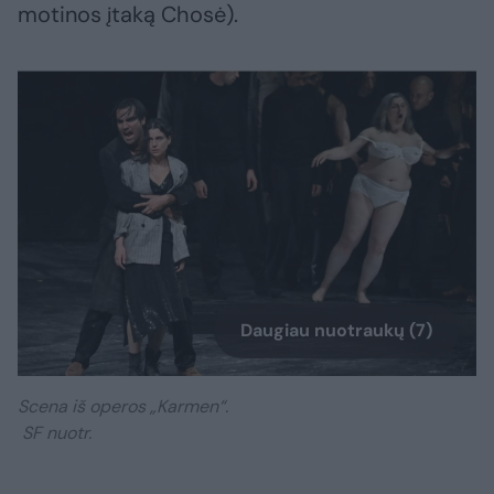
motinos įtaką Chosė).
Daugiau nuotraukų (7)
Scena iš operos „Karmen“.
SF nuotr.