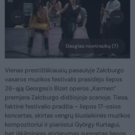
Daugiau nuotraukų (7)
Vienas prestižiškiausių pasaulyje Zalcburgo
vasaros muzikos festivalis prasidėjo liepos
26-ąją Georges'o Bizet operos „Karmen“
premjera Zalcburgo didžiojoje scenoje. Tiesa,
faktinė festivalio pradžia – liepos 17-osios
koncertas, skirtas vengrų šiuolaikinės muzikos
kompozitoriui ir pianistui György Kurtagui,
bet iškilmingas atidarymas surengtas liepos