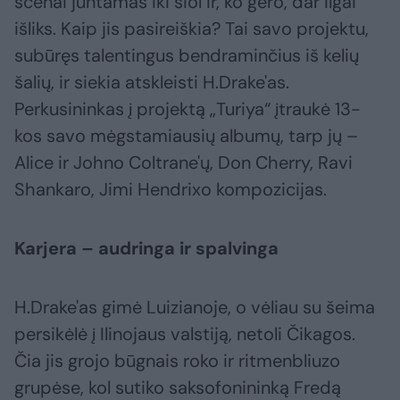
scenai juntamas iki šiol ir, ko gero, dar ilgai
išliks. Kaip jis pasireiškia? Tai savo projektu,
subūręs talentingus bendraminčius iš kelių
šalių, ir siekia atskleisti H.Drake'as.
Perkusininkas į projektą „Turiya“ įtraukė 13-
kos savo mėgstamiausių albumų, tarp jų –
Alice ir Johno Coltrane'ų, Don Cherry, Ravi
Shankaro, Jimi Hendrixo kompozicijas.
Karjera – audringa ir spalvinga
H.Drake'as gimė Luizianoje, o vėliau su šeima
persikėlė į Ilinojaus valstiją, netoli Čikagos.
Čia jis grojo būgnais roko ir ritmenbliuzo
grupėse, kol sutiko saksofonininką Fredą