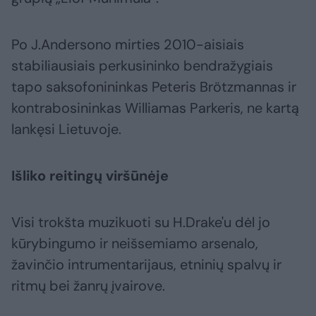
Po J.Andersono mirties 2010-aisiais
stabiliausiais perkusininko bendražygiais
tapo saksofonininkas Peteris Brötzmannas ir
kontrabosininkas Williamas Parkeris, ne kartą
lankęsi Lietuvoje.
Išliko reitingų viršūnėje
Visi trokšta muzikuoti su H.Drake'u dėl jo
kūrybingumo ir neišsemiamo arsenalo,
žavinčio intrumentarijaus, etninių spalvų ir
ritmų bei žanrų įvairove.