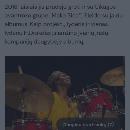
2018-aisiais jis pradėjo groti ir su Čikagos
avantroko grupe „Mako Sica“, išleido su ja du
albumus. Kaip projektų lyderis ir vienas
lyderių H.Drake'as įsiamžino įvairių įrašų
kompanijų daugybėje albumų.
Daugiau nuotraukų (7)