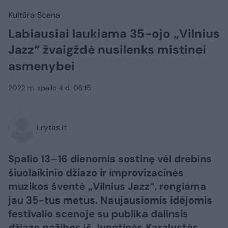
Kultūra
Scena
Labiausiai laukiama 35-ojo „Vilnius
Jazz“ žvaigždė nusilenks mistinei
asmenybei
2022 m. spalio 4 d. 06:15
Lrytas.lt
Spalio 13–16 dienomis sostinę vėl drebins
šiuolaikinio džiazo ir improvizacinės
muzikos šventė „Vilnius Jazz“, rengiama
jau 35-tus metus. Naujausiomis idėjomis
festivalio scenoje su publika dalinsis
džiazo pažibos iš Jungtinės Karalystės,