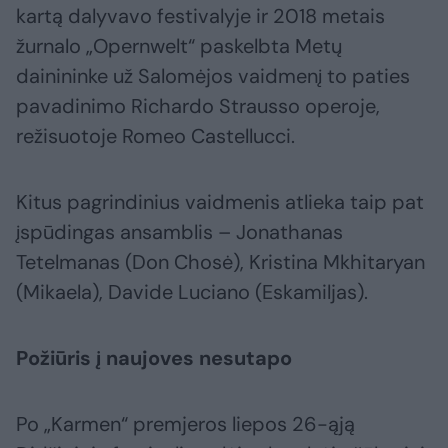
kartą dalyvavo festivalyje ir 2018 metais
žurnalo „Opernwelt“ paskelbta Metų
dainininke už Salomėjos vaidmenį to paties
pavadinimo Richardo Strausso operoje,
režisuotoje Romeo Castellucci.
Kitus pagrindinius vaidmenis atlieka taip pat
įspūdingas ansamblis – Jonathanas
Tetelmanas (Don Chosė), Kristina Mkhitaryan
(Mikaela), Davide Luciano (Eskamiljas).
Požiūris į naujoves nesutapo
Po „Karmen“ premjeros liepos 26-ąją