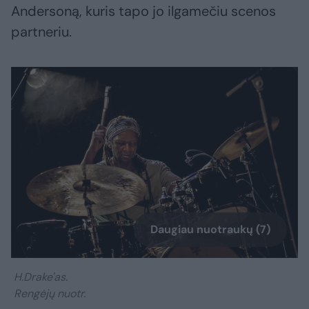
Andersoną, kuris tapo jo ilgamečiu scenos
partneriu.
Daugiau nuotraukų (7)
H.Drake'as.
Rengėjų nuotr.