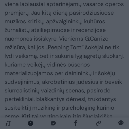
viena labiausiai aptarinėjamų vasaros operos
premjerų. Jau kitą dieną pasirodžiusiuose
muzikos kritikų, apžvalgininkų, kultūros
žurnalistų atsiliepimuose ir recenzijose
nuomonės išsiskyrė. Vieniems G.Carrizo
režisūra, kai jos „Peeping Tom“ šokėjai ne tik
lydi veiksmą, bet ir sukuria lygiagretų sluoksnį,
kuriame veikėjų vidinės būsenos
materializuojamos per dainininkų ir šokėjų
sudvejinimus, akrobatinius judesius ir beveik
siurrealistinių vaizdinių scenas, pasirodė
pertekliniai, blaškantys dėmesį, trukdantys
susitelkti į muzikinę ir psichologinę kūrinio
esmę. Kiti tai vertino kaip itin šiuolaikišką
sprendimą, spinduliuojantį stiprią teatrinę