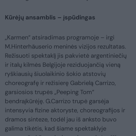
Kūrėjų ansamblis – įspūdingas
„Karmen“ atsiradimas programoje – irgi
M.Hinterhäuserio meninės vizijos rezultatas.
Režisuoti spektaklį jis pakvietė argentiniečių
ir italų kilmės Belgijoje reziduojančią vieną
ryškiausių šiuolaikinio šokio atstovių
choreografę ir režisierę Gabrielą Carrizo,
garsiosios trupės „Peeping Tom“
bendraįkūrėję. G.Carrizo trupė garsėja
intensyvia fizine aktoryste, choreografijos ir
dramos sinteze, todėl jau iš anksto buvo
galima tikėtis, kad šiame spektaklyje