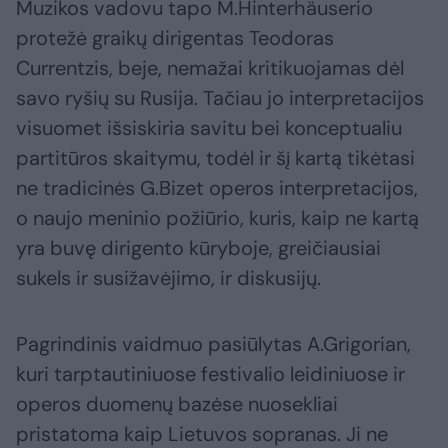
Muzikos vadovu tapo M.Hinterhäuserio
protežė graikų dirigentas Teodoras
Currentzis, beje, nemažai kritikuojamas dėl
savo ryšių su Rusija. Tačiau jo interpretacijos
visuomet išsiskiria savitu bei konceptualiu
partitūros skaitymu, todėl ir šį kartą tikėtasi
ne tradicinės G.Bizet operos interpretacijos,
o naujo meninio požiūrio, kuris, kaip ne kartą
yra buvę dirigento kūryboje, greičiausiai
sukels ir susižavėjimo, ir diskusijų.
Pagrindinis vaidmuo pasiūlytas A.Grigorian,
kuri tarptautiniuose festivalio leidiniuose ir
operos duomenų bazėse nuosekliai
pristatoma kaip Lietuvos sopranas. Ji ne