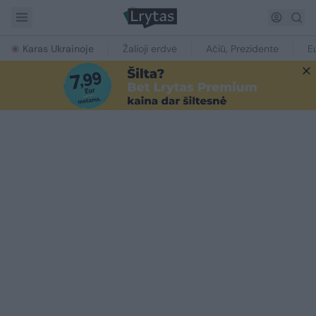
Karas Ukrainoje
Žalioji erdvė
Ačiū, Prezidente
E