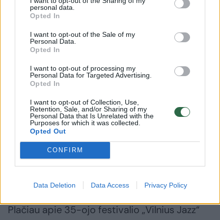
I want to opt-out of the Sharing of my
personal data.
Opted In
I want to opt-out of the Sale of my
Personal Data.
Opted In
H.Drake'as savo projektą „Turiya: Honoring
I want to opt-out of processing my
Alice Coltrane“ pristatys „Vilnius Jazz“
Personal Data for Targeted Advertising.
Opted In
festivalio scenoje Vilniaus senajame
teatre (buvęs Lietuvos rusų dramos
I want to opt-out of Collection, Use,
Retention, Sale, and/or Sharing of my
teatras) spalio 16 d. Bilietus platina
Personal Data that Is Unrelated with the
Purposes for which it was collected.
Bilietai.lt.
Opted Out
CONFIRM
Festivalį remia Lietuvos kultūros taryba ir
Vilniaus miesto savivaldybė.
Data Deletion
Data Access
Privacy Policy
Plačiau apie 35-ojo festivalio „Vilnius Jazz“