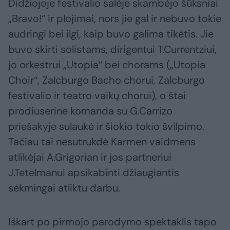
Didžiojoje festivalio salėje skambėjo šūksniai
„Bravo!“ ir plojimai, nors jie gal ir nebuvo tokie
audringi bei ilgi, kaip buvo galima tikėtis. Jie
buvo skirti solistams, dirigentui T.Currentziui,
jo orkestrui „Utopia“ bei chorams („Utopia
Choir“, Zalcburgo Bacho chorui, Zalcburgo
festivalio ir teatro vaikų chorui), o štai
prodiuserinė komanda su G.Carrizo
priešakyje sulaukė ir šiokio tokio švilpimo.
Tačiau tai nesutrukdė Karmen vaidmens
atlikėjai A.Grigorian ir jos partneriui
J.Tetelmanui apsikabinti džiaugiantis
sėkmingai atliktu darbu.
Iškart po pirmojo parodymo spektaklis tapo