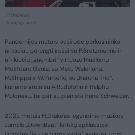
H.Drake'as.
Rengėjų nuotr.
Pandemijos metais pasirodė perkusininko
anksčiau parengti įrašai su P.Brötzmannu ir
afrikiečiu „guembri“ virtuozu Maâlemu
Mokhtaru Gania, su Matu Walerianu,
M.Shippu ir W.Parkeriu, su „Karuna Trio“,
kuriame groja su A.Rudolphu ir Ralphu
M.Jonesu, tai pat su pianiste Irene Schweizer.
2022 metais H.Drake'as legendinio muzikos
žurnalo „DownBeat“ kritikų apklausoje
išrinktas (jau ne pirmą kartą) geriausiu metų