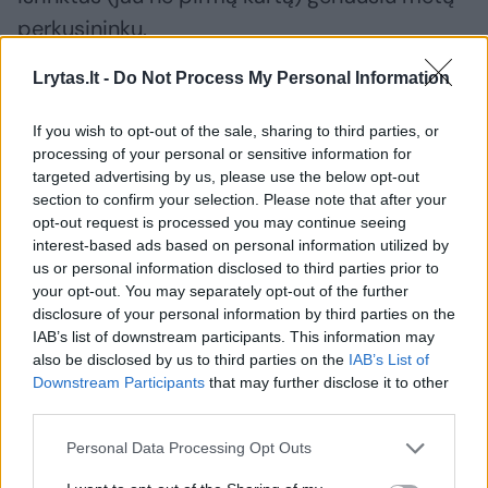
perkusininku.
Lrytas.lt -
Do Not Process My Personal Information
Susiję straipsniai
If you wish to opt-out of the sale, sharing to third parties, or
processing of your personal or sensitive information for
targeted advertising by us, please use the below opt-out
section to confirm your selection. Please note that after your
opt-out request is processed you may continue seeing
interest-based ads based on personal information utilized by
us or personal information disclosed to third parties prior to
your opt-out. You may separately opt-out of the further
disclosure of your personal information by third parties on the
IAB’s list of downstream participants. This information may
also be disclosed by us to third parties on the
IAB’s List of
Downstream Participants
that may further disclose it to other
35-ąjį „Vilnius Jazz“ festivalį
35-ojo „V
third parties.
užkurs džiazo patrakėliai iš
festival
Jungtinės Karalystės ir
– D. Pul
Personal Data Processing Opt Outs
Lietuvos
grupės n