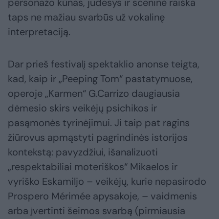
personažo kūnas, judesys ir sceninė raiška
taps ne mažiau svarbūs už vokalinę
interpretaciją.
Dar prieš festivalį spektaklio anonse teigta,
kad, kaip ir „Peeping Tom“ pastatymuose,
operoje „Karmen“ G.Carrizo daugiausia
dėmesio skirs veikėjų psichikos ir
pasąmonės tyrinėjimui. Ji taip pat ragins
žiūrovus apmąstyti pagrindinės istorijos
kontekstą: pavyzdžiui, išanalizuoti
„respektabiliai moteriškos“ Mikaelos ir
vyriško Eskamiljo – veikėjų, kurie nepasirodo
Prospero Mérimée apysakoje, – vaidmenis
arba įvertinti šeimos svarbą (pirmiausia