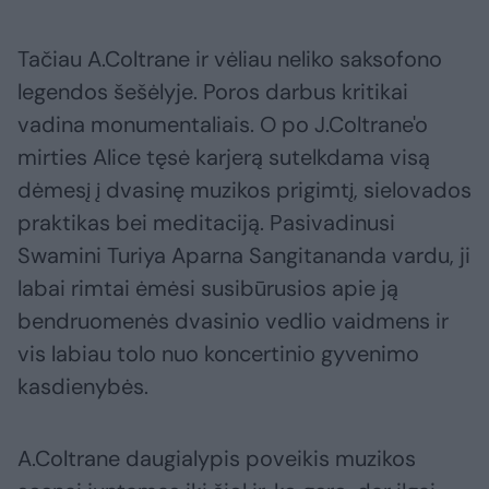
Tačiau A.Coltrane ir vėliau neliko saksofono
legendos šešėlyje. Poros darbus kritikai
vadina monumentaliais. O po J.Coltrane'o
mirties Alice tęsė karjerą sutelkdama visą
dėmesį į dvasinę muzikos prigimtį, sielovados
praktikas bei meditaciją. Pasivadinusi
Swamini Turiya Aparna Sangitananda vardu, ji
labai rimtai ėmėsi susibūrusios apie ją
bendruomenės dvasinio vedlio vaidmens ir
vis labiau tolo nuo koncertinio gyvenimo
kasdienybės.
A.Coltrane daugialypis poveikis muzikos