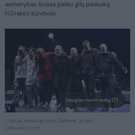
asmenybės šviesa paliko gilų pėdsaką
H.Drake'o kūryboje.
Daugiau nuotraukų (7)
„Turiya: Honoring Alice Coltrane“ grupė.
L.Rossetti nuotr.