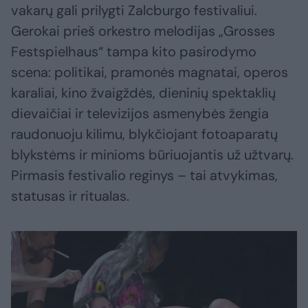
vakarų gali prilygti Zalcburgo festivaliui.
Gerokai prieš orkestro melodijas „Grosses
Festspielhaus“ tampa kito pasirodymo
scena: politikai, pramonės magnatai, operos
karaliai, kino žvaigždės, dieninių spektaklių
dievaičiai ir televizijos asmenybės žengia
raudonuoju kilimu, blykčiojant fotoaparatų
blykstėms ir minioms būriuojantis už užtvarų.
Pirmasis festivalio reginys – tai atvykimas,
statusas ir ritualas.