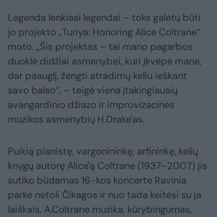
Legenda lenkiasi legendai – toks galėtų būti
jo projekto „Turiya: Honoring Alice Coltrane“
moto. „Šis projektas – tai mano pagarbos
duoklė didžiai asmenybei, kuri įkvėpė mane,
dar paauglį, žengti atradimų keliu ieškant
savo balso“, – teigė viena įtakingiausių
avangardinio džiazo ir improvizacinės
muzikos asmenybių H.Drake'as.
Puikią pianistę, vargonininkę, arfininkę, kelių
knygų autorę Alice'ą Coltrane (1937–2007) jis
sutiko būdamas 16-kos koncerte Ravinia
parke netoli Čikagos ir nuo tada keitėsi su ja
laiškais. A.Coltrane muzika, kūrybingumas,