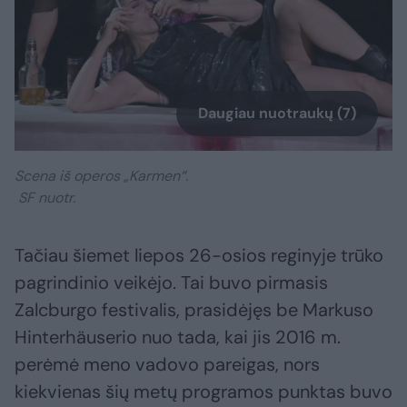
Daugiau nuotraukų (7)
Scena iš operos „Karmen“.
SF nuotr.
Tačiau šiemet liepos 26-osios reginyje trūko
pagrindinio veikėjo. Tai buvo pirmasis
Zalcburgo festivalis, prasidėjęs be Markuso
Hinterhäuserio nuo tada, kai jis 2016 m.
perėmė meno vadovo pareigas, nors
kiekvienas šių metų programos punktas buvo