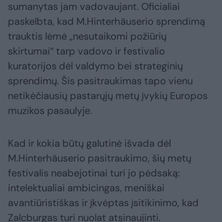
sumanytas jam vadovaujant. Oficialiai
paskelbta, kad M.Hinterhäuserio sprendimą
trauktis lėmė „nesutaikomi požiūrių
skirtumai“ tarp vadovo ir festivalio
kuratorijos dėl valdymo bei strateginių
sprendimų. Šis pasitraukimas tapo vienu
netikėčiausių pastarųjų metų įvykių Europos
muzikos pasaulyje.
Kad ir kokia būtų galutinė išvada dėl
M.Hinterhäuserio pasitraukimo, šių metų
festivalis neabejotinai turi jo pėdsaką:
intelektualiai ambicingas, meniškai
avantiūristiškas ir įkvėptas įsitikinimo, kad
Zalcburgas turi nuolat atsinaujinti.