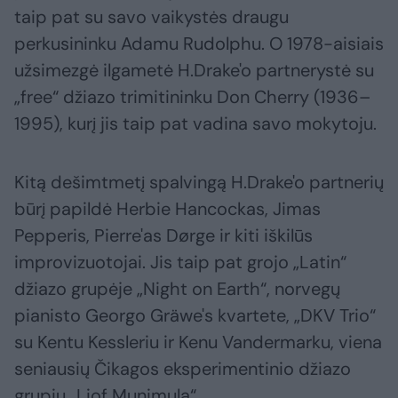
taip pat su savo vaikystės draugu
perkusininku Adamu Rudolphu. O 1978-aisiais
užsimezgė ilgametė H.Drake'o partnerystė su
„free“ džiazo trimitininku Don Cherry (1936–
1995), kurį jis taip pat vadina savo mokytoju.
Kitą dešimtmetį spalvingą H.Drake'o partnerių
būrį papildė Herbie Hancockas, Jimas
Pepperis, Pierre'as Dørge ir kiti iškilūs
improvizuotojai. Jis taip pat grojo „Latin“
džiazo grupėje „Night on Earth“, norvegų
pianisto Georgo Gräwe's kvartete, „DKV Trio“
su Kentu Kessleriu ir Kenu Vandermarku, viena
seniausių Čikagos eksperimentinio džiazo
grupių „Liof Munimula“.