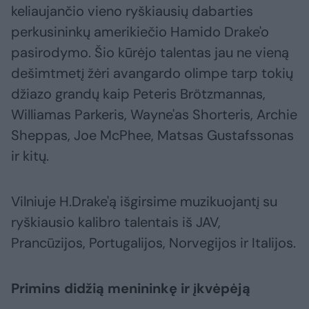
keliaujančio vieno ryškiausių dabarties
perkusininkų amerikiečio Hamido Drake'o
pasirodymo. Šio kūrėjo talentas jau ne vieną
dešimtmetį žėri avangardo olimpe tarp tokių
džiazo grandų kaip Peteris Brötzmannas,
Williamas Parkeris, Wayne'as Shorteris, Archie
Sheppas, Joe McPhee, Matsas Gustafssonas
ir kitų.
Vilniuje H.Drake'ą išgirsime muzikuojantį su
ryškiausio kalibro talentais iš JAV,
Prancūzijos, Portugalijos, Norvegijos ir Italijos.
Primins didžią menininkę ir įkvėpėją