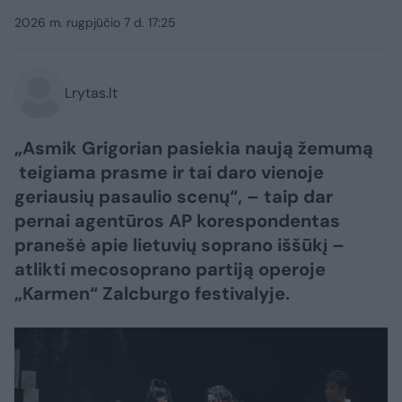
2026 m. rugpjūčio 7 d. 17:25
Lrytas.lt
„Asmik Grigorian pasiekia naują žemumą
teigiama prasme ir tai daro vienoje
geriausių pasaulio scenų“, – taip dar
pernai agentūros AP korespondentas
pranešė apie lietuvių soprano iššūkį –
atlikti mecosoprano partiją operoje
„Karmen“ Zalcburgo festivalyje.