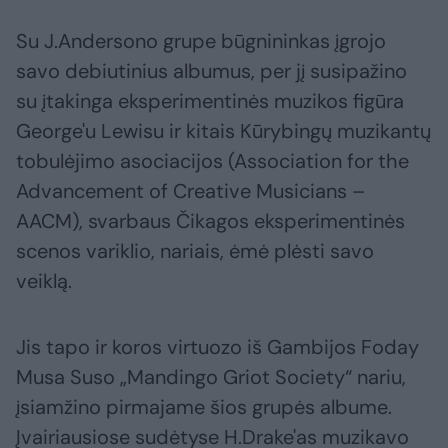
Su J.Andersono grupe būgnininkas įgrojo
savo debiutinius albumus, per jį susipažino
su įtakinga eksperimentinės muzikos figūra
George'u Lewisu ir kitais Kūrybingų muzikantų
tobulėjimo asociacijos (Association for the
Advancement of Creative Musicians –
AACM), svarbaus Čikagos eksperimentinės
scenos variklio, nariais, ėmė plėsti savo
veiklą.
Jis tapo ir koros virtuozo iš Gambijos Foday
Musa Suso „Mandingo Griot Society“ nariu,
įsiamžino pirmajame šios grupės albume.
Įvairiausiose sudėtyse H.Drake'as muzikavo