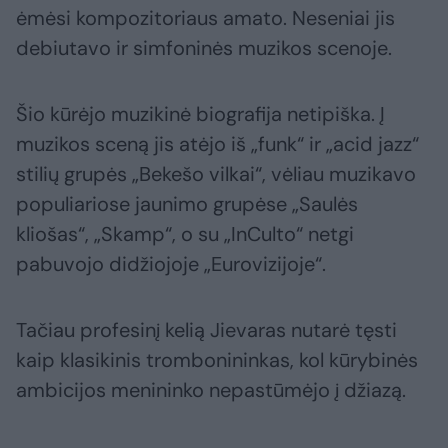
ėmėsi kompozitoriaus amato. Neseniai jis
debiutavo ir simfoninės muzikos scenoje.
Šio kūrėjo muzikinė biografija netipiška. Į
muzikos sceną jis atėjo iš „funk“ ir „acid jazz“
stilių grupės „Bekešo vilkai“, vėliau muzikavo
populiariose jaunimo grupėse „Saulės
kliošas“, „Skamp“, o su „InCulto“ netgi
pabuvojo didžiojoje „Eurovizijoje“.
Tačiau profesinį kelią Jievaras nutarė tęsti
kaip klasikinis trombonininkas, kol kūrybinės
ambicijos menininko nepastūmėjo į džiazą.