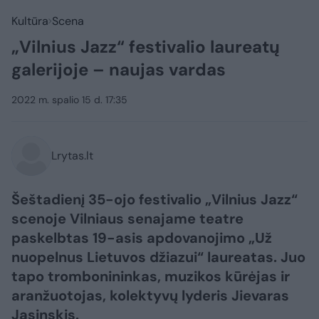
Kultūra
Scena
„Vilnius Jazz“ festivalio laureatų
galerijoje – naujas vardas
2022 m. spalio 15 d. 17:35
Lrytas.lt
Šeštadienį 35-ojo festivalio „Vilnius Jazz“
scenoje Vilniaus senajame teatre
paskelbtas 19-asis apdovanojimo „Už
nuopelnus Lietuvos džiazui“ laureatas. Juo
tapo trombonininkas, muzikos kūrėjas ir
aranžuotojas, kolektyvų lyderis Jievaras
Jasinskis.