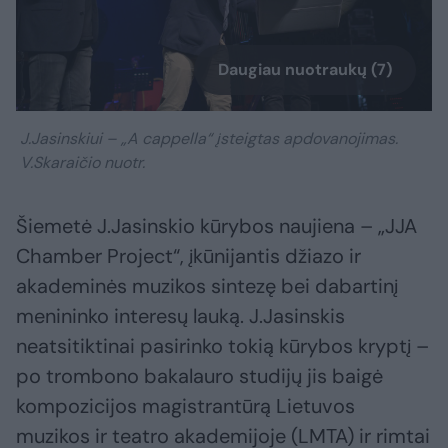
Daugiau nuotraukų (7)
J.Jasinskiui – „A cappella“ įsteigtas apdovanojimas.
V.Skaraičio nuotr.
Šiemetė J.Jasinskio kūrybos naujiena – „JJA
Chamber Project“, įkūnijantis džiazo ir
akademinės muzikos sintezę bei dabartinį
menininko interesų lauką. J.Jasinskis
neatsitiktinai pasirinko tokią kūrybos kryptį –
po trombono bakalauro studijų jis baigė
kompozicijos magistrantūrą Lietuvos
muzikos ir teatro akademijoje (LMTA) ir rimtai