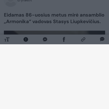
Eidamas 86-uosius metus mirė ansamblio
„Armonika“ vadovas Stasys Liupkevičius.
Daugiau nuotraukų (1)
Šią skaudžią žinią portalui LRT patvirtino S.