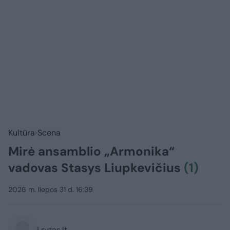
Kultūra
Scena
Mirė ansamblio „Armonika“
vadovas Stasys Liupkevičius
(1)
2026 m. liepos 31 d. 16:39
Lrytas.lt