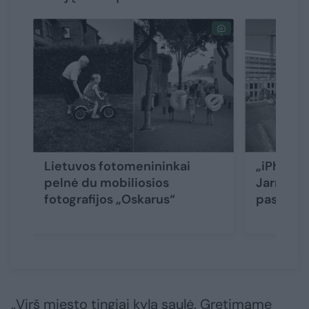
Lietuvos fotomenininkai
„iPhone“
pelnė du mobiliosios
Jarmalav
fotografijos „Oskarus“
pasaulio
„Virš miesto tingiai kyla saulė. Gretimame