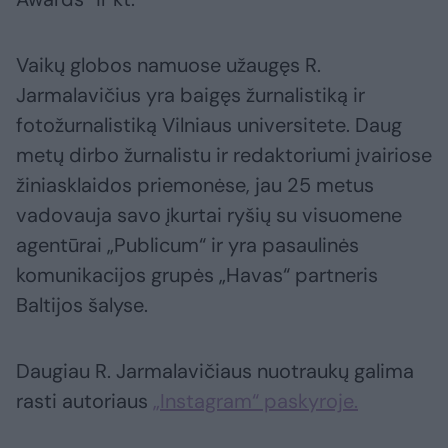
Vaikų globos namuose užaugęs R.
Jarmalavičius yra baigęs žurnalistiką ir
fotožurnalistiką Vilniaus universitete. Daug
metų dirbo žurnalistu ir redaktoriumi įvairiose
žiniasklaidos priemonėse, jau 25 metus
vadovauja savo įkurtai ryšių su visuomene
agentūrai „Publicum“ ir yra pasaulinės
komunikacijos grupės „Havas“ partneris
Baltijos šalyse.
Daugiau R. Jarmalavičiaus nuotraukų galima
rasti autoriaus
„Instagram“ paskyroje.