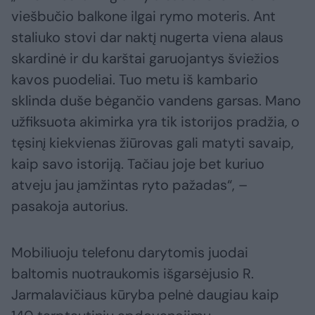
viešbučio balkone ilgai rymo moteris. Ant
staliuko stovi dar naktį nugerta viena alaus
skardinė ir du karštai garuojantys šviežios
kavos puodeliai. Tuo metu iš kambario
sklinda duše bėgančio vandens garsas. Mano
užfiksuota akimirka yra tik istorijos pradžia, o
tęsinį kiekvienas žiūrovas gali matyti savaip,
kaip savo istoriją. Tačiau joje bet kuriuo
atveju jau įamžintas ryto pažadas“, –
pasakoja autorius.
Mobiliuoju telefonu darytomis juodai
baltomis nuotraukomis išgarsėjusio R.
Jarmalavičiaus kūryba pelnė daugiau kaip