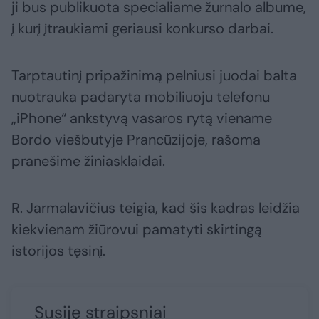
ji bus publikuota specialiame žurnalo albume,
į kurį įtraukiami geriausi konkurso darbai.
Tarptautinį pripažinimą pelniusi juodai balta
nuotrauka padaryta mobiliuoju telefonu
„iPhone“ ankstyvą vasaros rytą viename
Bordo viešbutyje Prancūzijoje, rašoma
pranešime žiniasklaidai.
R. Jarmalavičius teigia, kad šis kadras leidžia
kiekvienam žiūrovui pamatyti skirtingą
istorijos tęsinį.
Susiję straipsniai