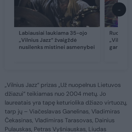
→
Labiausiai laukiama 35-ojo
Rudeninę
„Vilnius Jazz“ žvaigždė
„Vilnius 
nusilenks mistinei asmenybei
garseny
„Vilnius Jazz“ prizas „Už nuopelnus Lietuvos
džiazui“ teikiamas nuo 2004 metų. Jo
laureatais yra tapę keturiolika džiazo virtuozų,
tarp jų – Viačeslavas Ganelinas, Vladimiras
Čekasinas, Vladimiras Tarasovas, Dainius
Pulauskas, Petras Vyšniauskas, Liudas