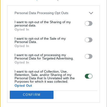
third parties.
Personal Data Processing Opt Outs
Kultūra
Meno pulsas
I want to opt-out of the Sharing of my
„iPhone“ užfiksuota Ričardo
personal data.
Opted In
Jarmalavičiaus nuotrauka –
I want to opt-out of the Sale of my
pasaulio TOP 25
(3)
Personal Data.
Opted In
2026 m. rugpjūčio 4 d. 11:48
I want to opt-out of processing my
Personal Data for Targeted Advertising.
Opted In
Lrytas.lt
I want to opt-out of Collection, Use,
Retention, Sale, and/or Sharing of my
Personal Data that Is Unrelated with the
Purposes for which it was collected.
Mobiliuoju telefonu užfiksuotas žinomo
Opted Out
Lietuvos komunikacijos eksperto ir
CONFIRM
fotografo Ričardo Jarmalavičiaus kadras
išrinktas tarp 25 geriausių pasaulyje