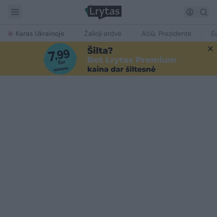
Karas Ukrainoje
Žalioji erdvė
Ačiū, Prezidente
E