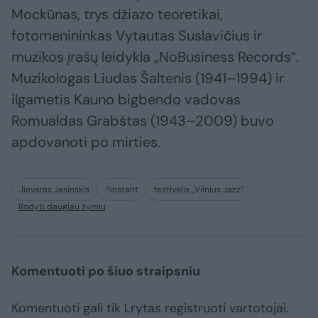
Mockūnas, trys džiazo teoretikai,
fotomenininkas Vytautas Suslavičius ir
muzikos įrašų leidykla „NoBusiness Records“.
Muzikologas Liudas Šaltenis (1941–1994) ir
ilgametis Kauno bigbendo vadovas
Romualdas Grabštas (1943–2009) buvo
apdovanoti po mirties.
Jievaras Jasinskis
^Instant
festivalis „Vilnius Jazz“
Rodyti daugiau žymių
Komentuoti po šiuo straipsniu
Komentuoti gali tik Lrytas registruoti vartotojai.