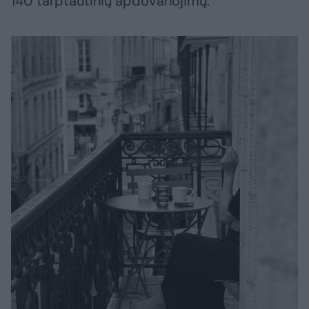
140 tarptautinių apdovanojimų.